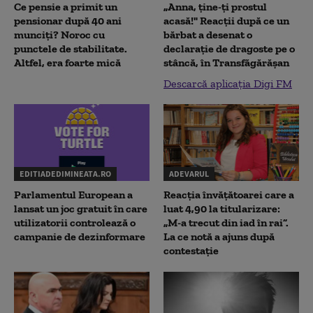
Ce pensie a primit un
„Anna, ţine-ţi prostul
pensionar după 40 ani
acasă!" Reacţii după ce un
munciți? Noroc cu
bărbat a desenat o
punctele de stabilitate.
declaraţie de dragoste pe o
Altfel, era foarte mică
stâncă, în Transfăgărăşan
Descarcă aplicația Digi FM
EDITIADEDIMINEATA.RO
ADEVARUL
Parlamentul European a
Reacția învățătoarei care a
lansat un joc gratuit în care
luat 4,90 la titularizare:
utilizatorii controlează o
„M-a trecut din iad în rai”.
campanie de dezinformare
La ce notă a ajuns după
contestație