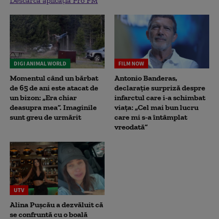
Descarcă aplicația Pro FM
DIGI ANIMAL WORLD
FILM NOW
Momentul când un bărbat
Antonio Banderas,
de 65 de ani este atacat de
declarație surpriză despre
un bizon: „Era chiar
infarctul care i-a schimbat
deasupra mea”. Imaginile
viața: „Cel mai bun lucru
sunt greu de urmărit
care mi s-a întâmplat
vreodată”
UTV
Alina Pușcău a dezvăluit că
se confruntă cu o boală