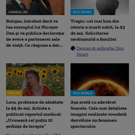
GANDUL.RO
DIGI SPORT
Bolojan, întrebat dacă va
Tragic: cel mai bun din
lua exemplul lui Nicușor
istorie a murit subit, la 43
Dan și va publica declarația
de ani. Solicitarea
de avere a partenerei sale
neobișnuită a familiei
de viață. Ce răspuns a dat...
Descarcă aplicația Digi
Sport
PRO FM
DIGI WORLD
Lora, probleme de sănătate
Așa arată cu adevărat
la 44 de ani. Artista a
Soarele. Cele mai detaliate
publicat raportul medical:
imagini realizate vreodată
„Urmează cel puțin 10
dezvăluie un fenomen
ședințe de terapie”
spectaculos