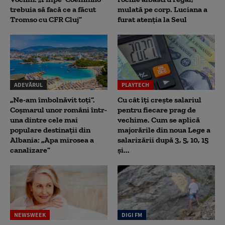
trebuia să facă ce a făcut
mulată pe corp. Luciana a
Tromso cu CFR Cluj”
furat atenția la Seul
ADEVĂRUL
PLAYTECH
„Ne-am îmbolnăvit toți”.
Cu cât îți crește salariul
Coșmarul unor români într-
pentru fiecare prag de
una dintre cele mai
vechime. Cum se aplică
populare destinații din
majorările din noua Lege a
Albania: „Apa mirosea a
salarizării după 3, 5, 10, 15
canalizare”
și...
NEWSWEEK
DIGI FM