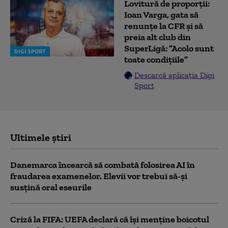
Lovitură de proporții:
Ioan Varga, gata să
renunțe la CFR și să
preia alt club din
SuperLigă: ”Acolo sunt
DIGI SPORT
toate condițiile”
Descarcă aplicația Digi
Sport
Ultimele știri
Danemarca încearcă să combată folosirea AI în
fraudarea examenelor. Elevii vor trebui să-şi
susţină oral eseurile
Criză la FIFA: UEFA declară că îşi menţine boicotul