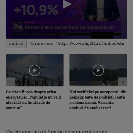
0
embed
seconds
of
2
minutes,
36
seconds
Cristian Bușoi, despre criza
Noi verificări pe aeroportul din
energetică: „Populația nu va fi
Leipzig: sute de polițiști caută
afectată de limitările de
o a doua dronă. Varianta
consum”
exclusă de anchetatori
Datele ajustate în funcție de numărul de zile