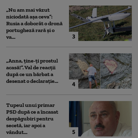
„Nu am mai văzut
niciodată așa ceva”:
Rusia a doborât o dronă
portugheză rară și o
3
va...
„Anna, ţine-ţi prostul
acasă!”. Val de reacții
după ce un bărbat a
desenat o declarație...
4
Tupeul unui primar
PSD după ce a încasat
despăgubiri pentru
secetă, iar apoi a
5
vândut...