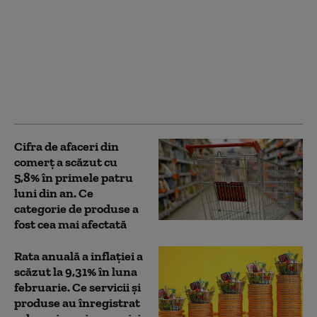
Inflația se menține
peste 10% pentru a
treia lună la rând.
Cristian Păun:
„Ferească Sfântul să ne
vină ideea să mai
creștem vreo taxă”
Cifra de afaceri din
comerț a scăzut cu
5,8% în primele patru
luni din an. Ce
categorie de produse a
fost cea mai afectată
Rata anuală a inflației a
scăzut la 9,31% în luna
februarie. Ce servicii și
produse au înregistrat