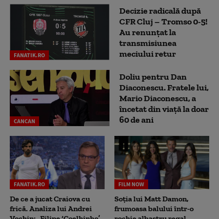
Decizie radicală după
CFR Cluj – Tromso 0-5!
Au renunțat la
transmisiunea
meciului retur
FANATIK.RO
Doliu pentru Dan
Diaconescu. Fratele lui,
Mario Diaconescu, a
încetat din viață la doar
60 de ani
CANCAN
FANATIK.RO
FILM NOW
De ce a jucat Craiova cu
Soția lui Matt Damon,
frică. Analiza lui Andrei
frumoasa balului într-o
Vochin: „Filipe ‘Coelhinho’
rochie albastru regal,