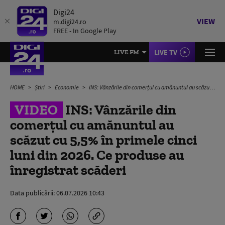
Digi24
VIEW
m.digi24.ro
FREE - In Google Play
LIVE TV
LIVE FM
HOME
Știri
Economie
INS: Vânzările din comerțul cu amănuntul au scăzut cu 5,5% în primele cinci luni din 2026. Ce produse au înregistrat scăderi
VIDEO
INS: Vânzările din
comerțul cu amănuntul au
scăzut cu 5,5% în primele cinci
luni din 2026. Ce produse au
înregistrat scăderi
Data publicării:
06.07.2026 10:43