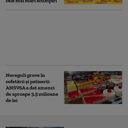
cele mai mari scumpiri
De ce au scăzut
vânzările din comerțul
cu amănuntul în
ianuarie 2026.
Explicațiile
economistului Adrian
Negrescu
Nereguli grave în
cofetării și patiserii:
ANSVSA a dat amenzi
de aproape 3,5 milioane
de lei