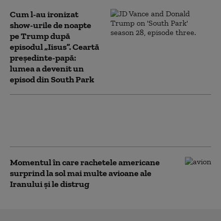
Cum l-au ironizat
show-urile de noapte
pe Trump după
episodul „Iisus”. Ceartă
președinte-papă:
lumea a devenit un
episod din South Park
Clip emoționant al FRF dedicat lui
Mircea Lucescu, „omul care a
adus perfecțiunea în fotbal”
Momentul în care rachetele americane
surprind la sol mai multe avioane ale
Iranului și le distrug