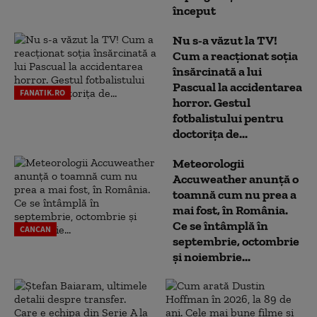
început
Nu s-a văzut la TV!
Cum a reacţionat soţia
însărcinată a lui
Pascual la accidentarea
FANATIK.RO
horror. Gestul
fotbalistului pentru
doctoriţa de...
Meteorologii
Accuweather anunță o
toamnă cum nu prea a
mai fost, în România.
Ce se întâmplă în
CANCAN
septembrie, octombrie
și noiembrie...