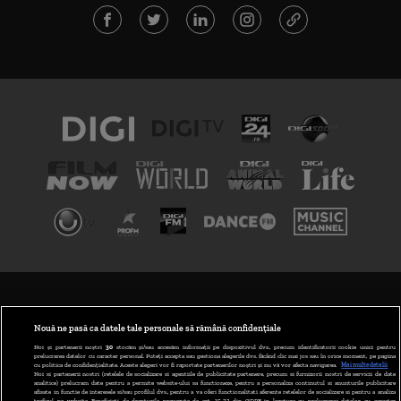
TERMENI ȘI CONDIȚII
POLITICA DE CONFIDENȚIALITATE
Nouă ne pasă ca datele tale personale să rămână confidențiale
Noi și partenerii noștri
30
stocăm și/sau accesăm informații pe dispozitivul dvs., precum identificatorii cookie unici pentru
prelucrarea datelor cu caracter personal. Puteți accepta sau gestiona alegerile dvs. făcând clic mai jos sau în orice moment, pe pagina
ABONARE DIGI TV
cu politica de confidențialitate. Aceste alegeri vor fi raportate partenerilor noștri și nu vă vor afecta navigarea.
Mai multe detalii
Noi si partenerii nostri (retelele de socializare si agentiile de publicitate partenere, precum si furnizorii nostri de servicii de date
analitice) prelucram date pentru a permite website-ului sa functioneze, pentru a personaliza continutul si anunturile publicitare
GESTIONAȚI PREFERINȚELE
afisate in functie de interesele si/sau profilul dvs., pentru a va oferi functionalitati aferente retelelor de socializare si pentru a analiza
traficul pe website. Beneficiati de drepturile prevazute de art. 15-22 din GDPR in legatura cu prelucrarea datelor cu caracter