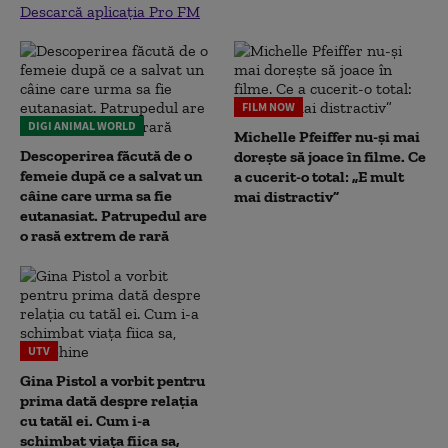
Descarcă aplicația Pro FM
FILM NOW
DIGI ANIMAL WORLD
Michelle Pfeiffer nu-și mai
Descoperirea făcută de o
dorește să joace în filme. Ce
femeie după ce a salvat un
a cucerit-o total: „E mult
câine care urma sa fie
mai distractiv”
eutanasiat. Patrupedul are
o rasă extrem de rară
UTV
Gina Pistol a vorbit pentru
prima dată despre relația
cu tatăl ei. Cum i-a
schimbat viața fiica sa,