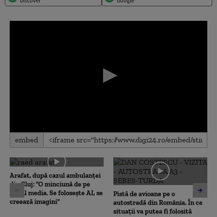
Discover
Google
0
embed
seconds
of
0
seconds
Arafat, după cazul ambulanței
din Cluj: "O minciună de pe
social media. Se folosește AI, se
Pistă de avioane pe o
creează imagini"
autostradă din România. În ce
situații va putea fi folosită