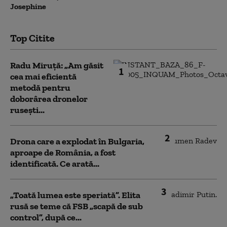
Josephine
Top Citite
Radu Miruță: „Am găsit
1
cea mai eficientă
metodă pentru
doborârea dronelor
rusești...
2
Drona care a explodat în Bulgaria,
aproape de România, a fost
identificată. Ce arată...
3
„Toată lumea este speriată”. Elita
rusă se teme că FSB „scapă de sub
control”, după ce...