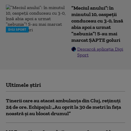
”Meciul anului”: în
minutul 10, oaspeții
conduceau cu 3-0, însă
abia apoi a urmat
DIGI SPORT
”nebunia”! S-au mai
marcat ȘAPTE goluri
Descarcă aplicația Digi
Sport
Ultimele știri
Tinerii care au atacat ambulanța din Cluj, reținuți
24 de ore. Echipajul: „Au oprit la 30 de metri în fața
noastră și au blocat drumul”