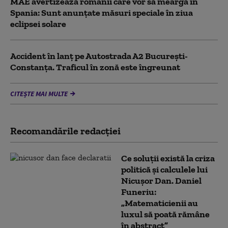
MAE avertizează românii care vor să meargă în
Spania: Sunt anunțate măsuri speciale în ziua
eclipsei solare
Accident în lanț pe Autostrada A2 București-
Constanța. Traficul în zonă este îngreunat
CITEȘTE MAI MULTE
Recomandările redacţiei
Ce soluții există la criza
politică și calculele lui
Nicușor Dan. Daniel
Funeriu:
„Matematicienii au
luxul să poată rămâne
în abstract”