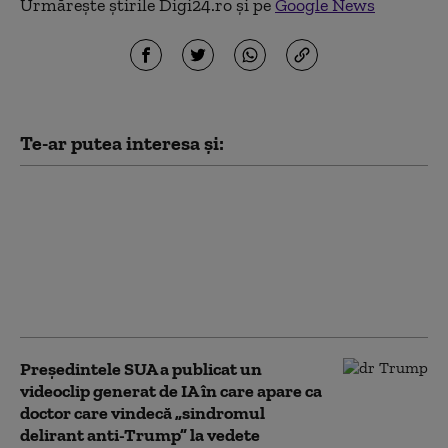
Urmărește știrile Digi24.ro și pe
Google News
Te-ar putea interesa și:
Renumitul traficant de
droguri „El Diablo” a
fost prins în Costa Rica.
Recompensa uriașă
pusă de SUA pe capul
său
Preşedintele SUA a publicat un
videoclip generat de IA în care apare ca
doctor care vindecă „sindromul
delirant anti-Trump” la vedete