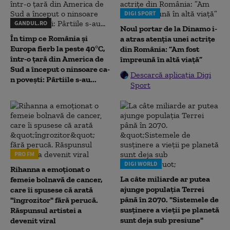
DIGI SPORT
GANDUL.RO
Noul portar de la Dinamo i-
În timp ce România și
a atras atenția unei actrițe
Europa fierb la peste 40°C,
din România: ”Am fost
într-o țară din America de
împreună în altă viață”
Sud a început o ninsoare ca-
Descarcă aplicația Digi
n povești: Pârtiile s-au...
Sport
PRO FM
DIGI WORLD
Rihanna a emoționat o
La câte miliarde ar putea
femeie bolnavă de cancer,
ajunge populația Terrei
care îi spusese că arată
până în 2070. "Sistemele de
"îngrozitor" fără perucă.
susținere a vieții pe planetă
Răspunsul artistei a
sunt deja sub presiune"
devenit viral