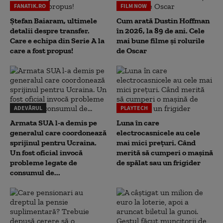
FANATIK.RO
FILM NOW
Ștefan Baiaram, ultimele
Cum arată Dustin Hoffman
detalii despre transfer.
în 2026, la 89 de ani. Cele
Care e echipa din Serie A la
mai bune filme și rolurile
care a fost propus!
de Oscar
ADEVĂRUL
PLAYTECH
Armata SUA l-a demis pe
Luna în care
generalul care coordonează
electrocasnicele au cele
sprijinul pentru Ucraina.
mai mici prețuri. Când
Un fost oficial invocă
merită să cumperi o mașină
probleme legate de
de spălat sau un frigider
consumul de...