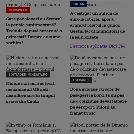
DIGI FM
NEWSWEEK
A câștigat un milion de
Care pensionari au dreptul
euro la loterie, apoi a
la pensie suplimentară?
aruncat biletul la gunoi.
Trebuie depusă cerere să o
Gestul făcut muncitorii de
primești? Despre ce sume
la salubritate
vorbim?
Descarcă aplicația Digi FM
EDITIADEDIMINEATA.RO
ADEVARUL
Niciun stat nu a activat
Două avioane cu sute de
mecanismul UE anti-
pasageri la bord, la un pas
dezinformare în timpul
de o coliziune devastatoare
crizei din Ceuta
pe aeroport. Piloții au
frânat brusc