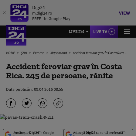
Digi24
VIEW
m.digi24.ro
FREE - In Google Play
LIVE TV
LIVE FM
HOME
Știri
Externe
Mapamond
Accident feroviar grav în Costa Rica. 245 de persoane, rănite
Accident feroviar grav în Costa
Rica. 245 de persoane, rănite
Data publicării:
09.04.2016 08:55
Urmărește
Digi24
în Google
Adaugă
Digi24
ca sursă preferată în