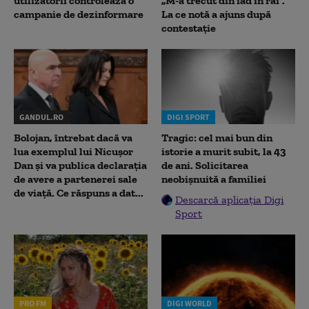
utilizatorii controlează o
„M-a trecut din iad în rai”.
campanie de dezinformare
La ce notă a ajuns după
contestație
GANDUL.RO
DIGI SPORT
Bolojan, întrebat dacă va
Tragic: cel mai bun din
lua exemplul lui Nicușor
istorie a murit subit, la 43
Dan și va publica declarația
de ani. Solicitarea
de avere a partenerei sale
neobișnuită a familiei
de viață. Ce răspuns a dat...
Descarcă aplicația Digi
Sport
PRO FM
DIGI WORLD