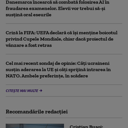
Danemarca încearcă să combată folosirea AI în
fraudarea examenelor. Elevii vor trebui să-şi
susţină oral eseurile
Criză la FIFA: UEFA declară că îşi menţine boicotul
privind Cupele Mondiale, chiar dacă proiectul de
vânzare a fost retras
Cel mai recent sondaj de opinie: Câți ucraineni
susțin aderarea la UE și câți sprijină intrarea în
NATO. Ambele preferințe, în scădere
CITEȘTE MAI MULTE
Recomandările redacţiei
Cristian Bușoi: