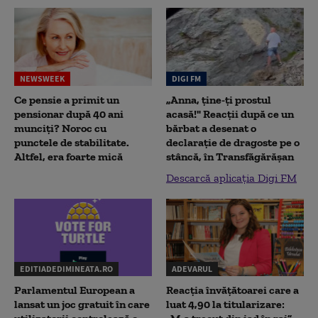
NEWSWEEK
DIGI FM
Ce pensie a primit un
„Anna, ţine-ţi prostul
pensionar după 40 ani
acasă!" Reacţii după ce un
munciți? Noroc cu
bărbat a desenat o
punctele de stabilitate.
declaraţie de dragoste pe o
Altfel, era foarte mică
stâncă, în Transfăgărăşan
Descarcă aplicația Digi FM
EDITIADEDIMINEATA.RO
ADEVARUL
Parlamentul European a
Reacția învățătoarei care a
lansat un joc gratuit în care
luat 4,90 la titularizare: