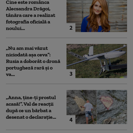
Cine este românca
Alecsandra Drăgoi,
tânăra care a realizat
fotografia oficială a
2
noului...
„Nu am mai văzut
niciodată așa ceva”:
Rusia a doborât o dronă
portugheză rară și o
3
va...
„Anna, ţine-ţi prostul
acasă!”. Val de reacții
după ce un bărbat a
desenat o declarație...
4