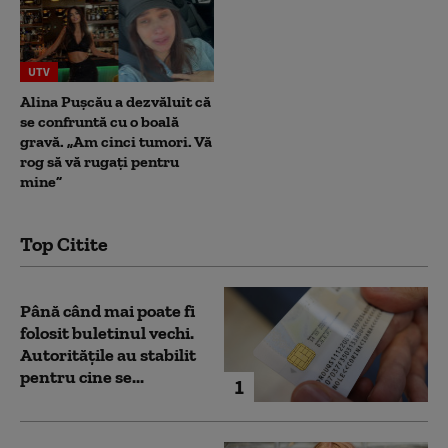
UTV
Alina Pușcău a dezvăluit că
se confruntă cu o boală
gravă. „Am cinci tumori. Vă
rog să vă rugați pentru
mine”
Top Citite
Până când mai poate fi
folosit buletinul vechi.
Autoritățile au stabilit
pentru cine se...
1