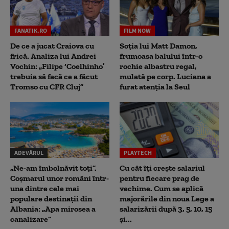
FANATIK.RO
FILM NOW
De ce a jucat Craiova cu
Soția lui Matt Damon,
frică. Analiza lui Andrei
frumoasa balului într-o
Vochin: „Filipe ‘Coelhinho’
rochie albastru regal,
trebuia să facă ce a făcut
mulată pe corp. Luciana a
Tromso cu CFR Cluj”
furat atenția la Seul
ADEVĂRUL
PLAYTECH
„Ne-am îmbolnăvit toți”.
Cu cât îți crește salariul
Coșmarul unor români într-
pentru fiecare prag de
una dintre cele mai
vechime. Cum se aplică
populare destinații din
majorările din noua Lege a
Albania: „Apa mirosea a
salarizării după 3, 5, 10, 15
canalizare”
și...