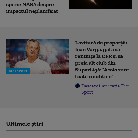
spune NASA despre
impactul neplanificat
Lovitură de proporții:
Ioan Varga, gata să
renunțe la CFR și să
preia alt club din
SuperLigă: ”Acolo sunt
DIGI SPORT
toate condițiile”
Descarcă aplicația Digi
Sport
Ultimele știri