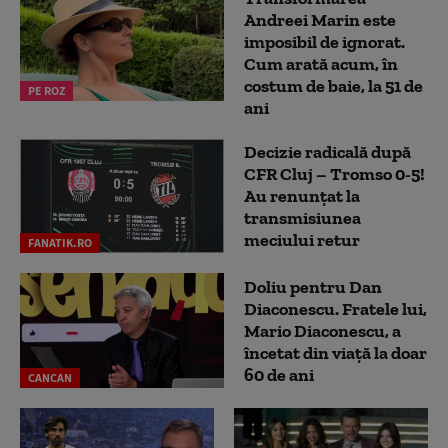
Andreei Marin este
imposibil de ignorat.
Cum arată acum, în
costum de baie, la 51 de
PE ROZ
ani
Decizie radicală după
CFR Cluj – Tromso 0-5!
Au renunțat la
transmisiunea
meciului retur
FANATIK.RO
Doliu pentru Dan
Diaconescu. Fratele lui,
Mario Diaconescu, a
încetat din viață la doar
60 de ani
CANCAN