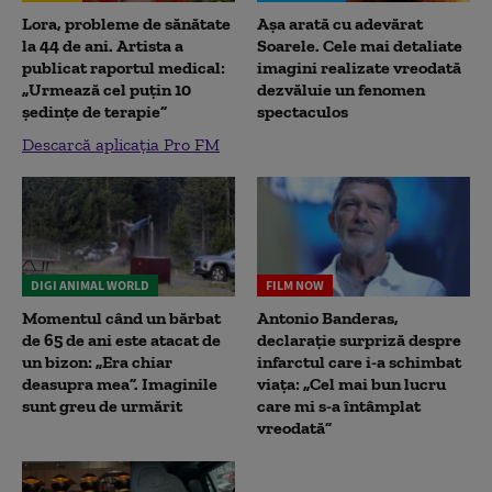
Lora, probleme de sănătate
Așa arată cu adevărat
la 44 de ani. Artista a
Soarele. Cele mai detaliate
publicat raportul medical:
imagini realizate vreodată
„Urmează cel puțin 10
dezvăluie un fenomen
ședințe de terapie”
spectaculos
Descarcă aplicația Pro FM
DIGI ANIMAL WORLD
FILM NOW
Momentul când un bărbat
Antonio Banderas,
de 65 de ani este atacat de
declarație surpriză despre
un bizon: „Era chiar
infarctul care i-a schimbat
deasupra mea”. Imaginile
viața: „Cel mai bun lucru
sunt greu de urmărit
care mi s-a întâmplat
vreodată”