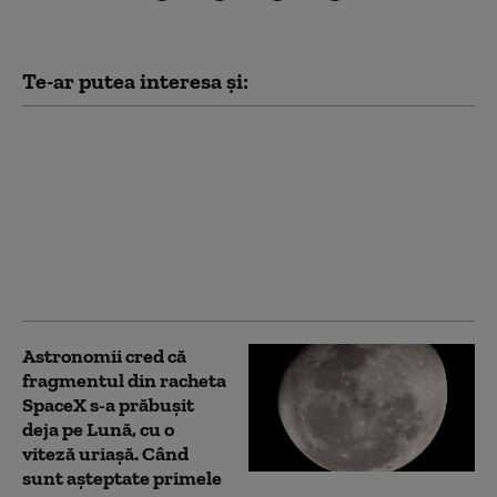
Te-ar putea interesa și:
Iahtul Amadea:
confiscat de la un
oligarh rus, cumpărat
de un miliardar din
Dubai. Cât a plătit și ce
va face cu el noul
proprietar
Astronomii cred că
fragmentul din racheta
SpaceX s-a prăbușit
deja pe Lună, cu o
viteză uriașă. Când
sunt așteptate primele