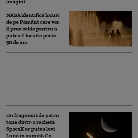
imagini
NASA identifică locuri
de pe Pământ care vor
fi prea calde pentru a
putea fi locuite peste
50 de ani
Rezidenţii din Dubai
vor primi reduceri și
recompense dacă își
invită prietenii şi
familia să viziteze
emiratul
Un fragment de patru
tone dintr-o rachetă
SpaceX ar putea lovi
Luna în august. Ce