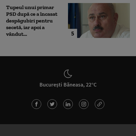
Tupeul unui primar
PSD după ce a încasat
despăgubiri pentru
secetă, iar apoi a
5
vândut...
București Băneasa, 22°C