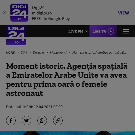
Digi24
VIEW
m.digi24.ro
FREE - In Google Play
LIVE TV
LIVE FM
HOME
Știri
Externe
Mapamond
Moment istoric. Agenția spațială a Emiratelor Arabe Unite va avea pentru prima oară o femeie astronaut
Moment istoric. Agenția spațială
a Emiratelor Arabe Unite va avea
pentru prima oară o femeie
astronaut
Data publicării:
12.04.2021 09:09