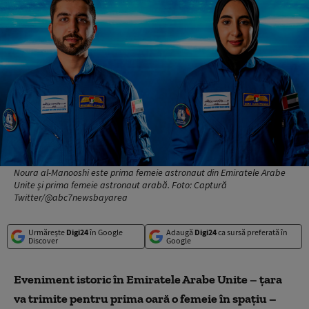
Noura al-Manooshi este prima femeie astronaut din Emiratele Arabe
Unite și prima femeie astronaut arabă. Foto: Captură
Twitter/@abc7newsbayarea
Urmărește
Digi24
în Google
Adaugă
Digi24
ca sursă preferată în
Discover
Google
Eveniment istoric în Emiratele Arabe Unite – țara
va trimite pentru prima oară o femeie în spațiu –