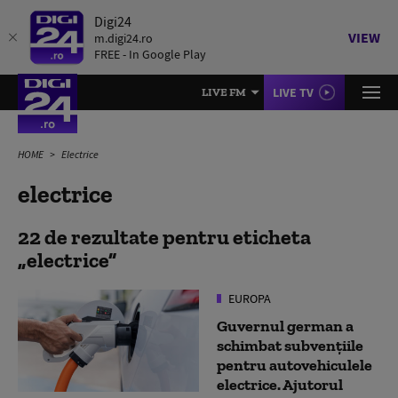
Digi24
VIEW
m.digi24.ro
FREE - In Google Play
LIVE TV
LIVE FM
HOME
Electrice
electrice
22 de rezultate pentru eticheta
electrice
EUROPA
Guvernul german a
schimbat subvențiile
pentru autovehiculele
electrice. Ajutorul