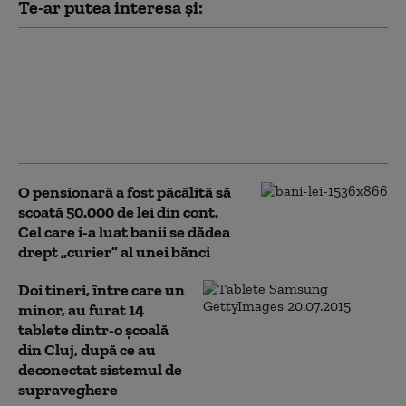
Te-ar putea interesa și:
Ce riscă bărbatul care a
vandalizat o stâncă de
pe Transfăgărășan în
semn de iubire față de
„Anna”
O pensionară a fost păcălită să
scoată 50.000 de lei din cont.
Cel care i-a luat banii se dădea
drept „curier” al unei bănci
Doi tineri, între care un
minor, au furat 14
tablete dintr-o şcoală
din Cluj, după ce au
deconectat sistemul de
supraveghere