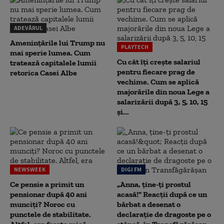
ADEVĂRUL
Amenințările lui Trump nu
PLAYTECH
mai sperie lumea. Cum
Cu cât îți crește salariul
tratează capitalele lumii
pentru fiecare prag de
retorica Casei Albe
vechime. Cum se aplică
majorările din noua Lege a
salarizării după 3, 5, 10, 15
și...
NEWSWEEK
DIGI FM
Ce pensie a primit un
„Anna, ţine-ţi prostul
pensionar după 40 ani
acasă!" Reacţii după ce un
munciți? Noroc cu
bărbat a desenat o
punctele de stabilitate.
declaraţie de dragoste pe o