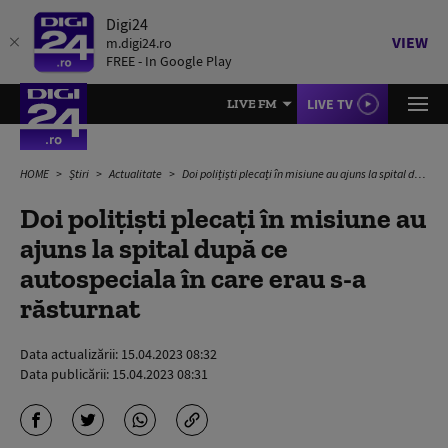
Digi24
VIEW
m.digi24.ro
FREE - In Google Play
LIVE TV
LIVE FM
HOME
Știri
Actualitate
Doi polițiști plecați în misiune au ajuns la spital după ce autospeciala în care erau s-a răsturnat
Doi polițiști plecați în misiune au
ajuns la spital după ce
autospeciala în care erau s-a
răsturnat
Data actualizării:
15.04.2023 08:32
Data publicării:
15.04.2023 08:31