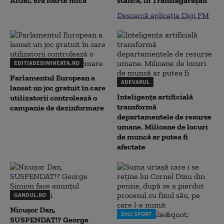
Altfel, era foarte mică
stâncă, în Transfăgărăşan
Descarcă aplicația Digi FM
EDITIADEDIMINEATA.RO
Parlamentul European a
ADEVARUL
lansat un joc gratuit în care
Inteligența artificială
utilizatorii controlează o
transformă
campanie de dezinformare
departamentele de resurse
umane. Milioane de locuri
de muncă ar putea fi
afectate
GANDUL.RO
Nicușor Dan,
DIGI SPORT
SUSPENDAT!? George