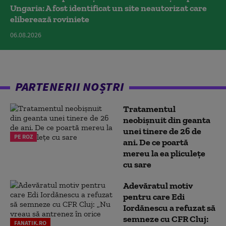
Ungaria: A fost identificat un site neautorizat care
eliberează roviniete
06.08.2026
PARTENERII NOȘTRI
Tratamentul
neobișnuit din geanta
unei tinere de 26 de
PE ROZ
ani. De ce poartă
mereu la ea pliculețe
cu sare
Adevăratul motiv
pentru care Edi
Iordănescu a refuzat să
semneze cu CFR Cluj:
FANATIK.RO