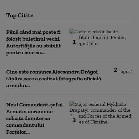
Top Citite
Până când mai poate fi
folosit buletinul vechi.
1
Autoritățile au stabilit
pentru cine se...
2
Cine este românca Alecsandra Drăgoi,
tânăra care a realizat fotografia oficială
a noului...
Noul Comandant-șef al
Armatei ucrainene
solicită demiterea
3
comandantului
Forțelor...