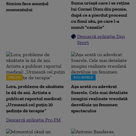
Suma uriașă care i se reține
Simion face anunțul
lui Cornel Dinu din pensie,
momentului
după ce a pierdut procesul
cu finul său, pe care l-a
numit "canalie"
Descarcă aplicația Digi
Sport
PRO FM
DIGI WORLD
Lora, probleme de sănătate
Așa arată cu adevărat
la 44 de ani. Artista a
Soarele. Cele mai detaliate
publicat raportul medical:
imagini realizate vreodată
„Urmează cel puțin 10
dezvăluie un fenomen
ședințe de terapie”
spectaculos
Descarcă aplicația Pro FM