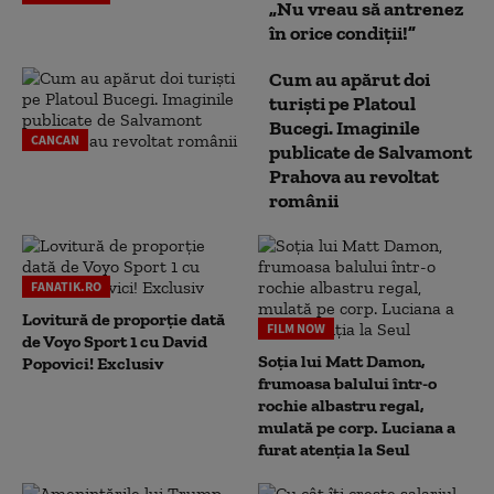
„Nu vreau să antrenez
în orice condiții!”
Cum au apărut doi
turiști pe Platoul
Bucegi. Imaginile
CANCAN
publicate de Salvamont
Prahova au revoltat
românii
FANATIK.RO
Lovitură de proporție dată
FILM NOW
de Voyo Sport 1 cu David
Soția lui Matt Damon,
Popovici! Exclusiv
frumoasa balului într-o
rochie albastru regal,
mulată pe corp. Luciana a
furat atenția la Seul