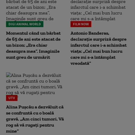
DIGI ANIMAL WORLD
FILM NOW
Momentul când un bărbat
Antonio Banderas,
de 65 de ani este atacat de
declarație surpriză despre
un bizon: „Era chiar
infarctul care i-a schimbat
deasupra mea”. Imaginile
viața: „Cel mai bun lucru
sunt greu de urmărit
care mi s-a întâmplat
vreodată”
UTV
Alina Pușcău a dezvăluit că
se confruntă cu o boală
gravă. „Am cinci tumori. Vă
rog să vă rugați pentru
mine”