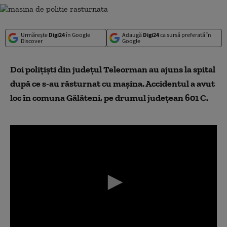
Urmărește
Digi24
în Google
Adaugă
Digi24
ca sursă preferată în
Discover
Google
Doi polițiști din județul Teleorman au ajuns la spital
după ce s-au răsturnat cu mașina. Accidentul a avut
loc în comuna Gălăteni, pe drumul județean 601 C.