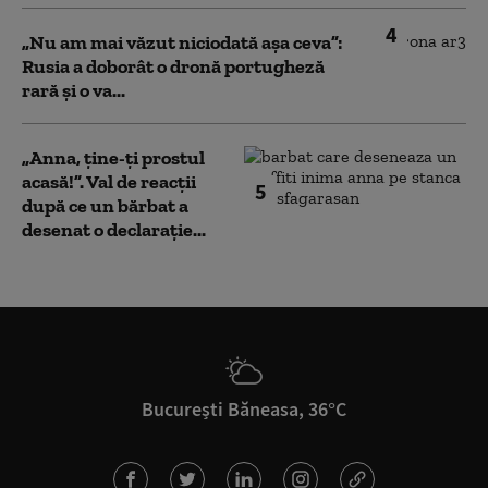
4
„Nu am mai văzut niciodată așa ceva”:
Rusia a doborât o dronă portugheză
rară și o va...
„Anna, ţine-ţi prostul
acasă!”. Val de reacții
5
după ce un bărbat a
desenat o declarație...
București Băneasa, 36°C