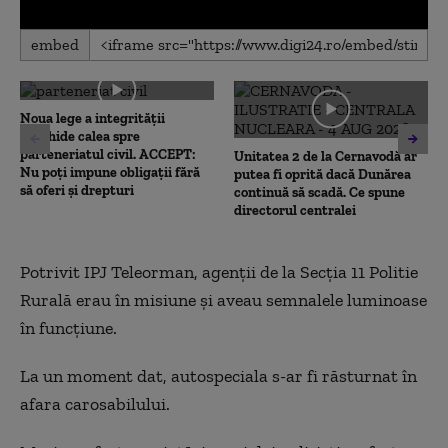
0
embed
seconds
of
0
seconds
Noua lege a integrității
deschide calea spre
parteneriatul civil. ACCEPT:
Unitatea 2 de la Cernavodă ar
Nu poți impune obligații fără
putea fi oprită dacă Dunărea
să oferi și drepturi
continuă să scadă. Ce spune
directorul centralei
Potrivit IPJ Teleorman, agenții de la Secția 11 Politie
Rurală erau în misiune și aveau semnalele luminoase
în funcțiune.
La un moment dat, autospeciala s-ar fi răsturnat în
afara carosabilului.