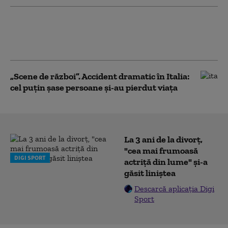
Un băiat de 12 ani din Iași a fugit de
acasă cu căruţa tatălui său. El este
căutat de poliție
„Scene de război”. Accident dramatic în Italia:
cel puțin șase persoane și-au pierdut viața
La 3 ani de la divorț,
"cea mai frumoasă
DIGI SPORT
actriță din lume" și-a
găsit liniștea
Descarcă aplicația Digi
Sport