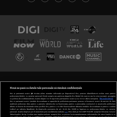
TERMENI ȘI CONDIȚII
POLITICA DE CONFIDENȚIALITATE
Nouă ne pasă ca datele tale personale să rămână confidențiale
Noi și partenerii noștri
30
stocăm și/sau accesăm informații pe dispozitivul dvs., precum identificatorii cookie unici pentru
prelucrarea datelor cu caracter personal. Puteți accepta sau gestiona alegerile dvs. făcând clic mai jos sau în orice moment, pe pagina
ABONARE DIGI TV
cu politica de confidențialitate. Aceste alegeri vor fi raportate partenerilor noștri și nu vă vor afecta navigarea.
Mai multe detalii
Noi si partenerii nostri (retelele de socializare si agentiile de publicitate partenere, precum si furnizorii nostri de servicii de date
analitice) prelucram date pentru a permite website-ului sa functioneze, pentru a personaliza continutul si anunturile publicitare
GESTIONAȚI PREFERINȚELE
afisate in functie de interesele si/sau profilul dvs., pentru a va oferi functionalitati aferente retelelor de socializare si pentru a analiza
traficul pe website. Beneficiati de drepturile prevazute de art. 15-22 din GDPR in legatura cu prelucrarea datelor cu caracter
personal. Aceste drepturi pot fi exercitate prin modalitatea indicata
aici
. Prin click pe “ACCEPT TOATE”, acceptati folosirea tuturor
CODUL DIGI24
Tehnologiilor de tip Cookie, care implica inclusiv acceptul dvs. cu privire la stocarea/accesarea informatiilor de catre Vendor-ii cu
care colaboram. Prin click pe “VREAU SA MODIFIC SETARILE INDIVIDUAL” puteti schimba preferintele in mod individual, mai