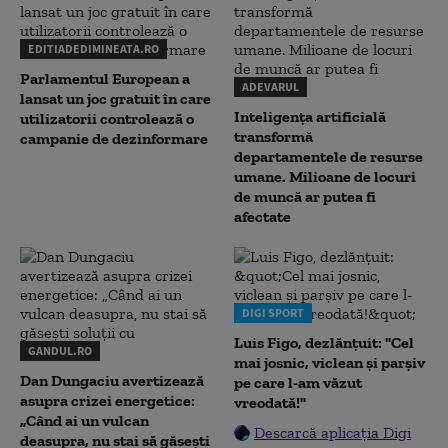
EDITIADEDIMINEATA.RO
Parlamentul European a
ADEVARUL
lansat un joc gratuit în care
Inteligența artificială
utilizatorii controlează o
transformă
campanie de dezinformare
departamentele de resurse
umane. Milioane de locuri
de muncă ar putea fi
afectate
DIGI SPORT
Luis Figo, dezlănțuit: "Cel
GANDUL.RO
mai josnic, viclean și parșiv
Dan Dungaciu avertizează
pe care l-am văzut
asupra crizei energetice:
vreodată!"
„Când ai un vulcan
Descarcă aplicația Digi
deasupra, nu stai să găsești