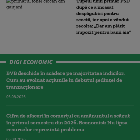
Tupeul unui primar PSD
după ce a încasat
despăgubiri pentru
secetă, iar apoi a vândut
recolta: „Dar am plătit
impozit pentru banii ăia”
DIGI ECONOMIC
BVB deschide în scădere pe majoritatea indicilor.
Cum au evoluat acțiunile în debutul ședinței de
tranzacționare
06.08.2026
Cifra de afaceri în comerțul cu amănuntul a scăzut
în primul semestru din 2026. Economist: Nu lipsa
resurselor reprezintă problema
06.08.2026