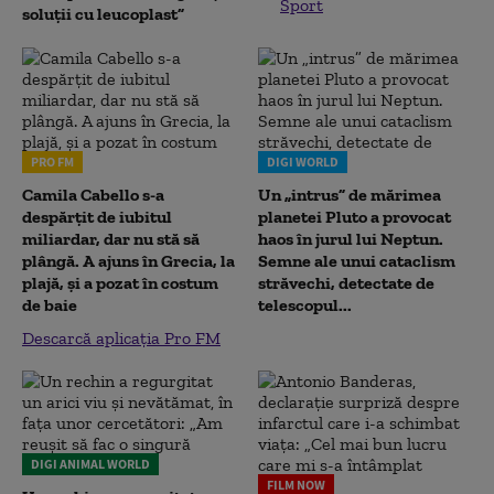
Sport
soluții cu leucoplast”
PRO FM
DIGI WORLD
Camila Cabello s-a
Un „intrus” de mărimea
despărțit de iubitul
planetei Pluto a provocat
miliardar, dar nu stă să
haos în jurul lui Neptun.
plângă. A ajuns în Grecia, la
Semne ale unui cataclism
plajă, și a pozat în costum
străvechi, detectate de
de baie
telescopul...
Descarcă aplicația Pro FM
DIGI ANIMAL WORLD
FILM NOW