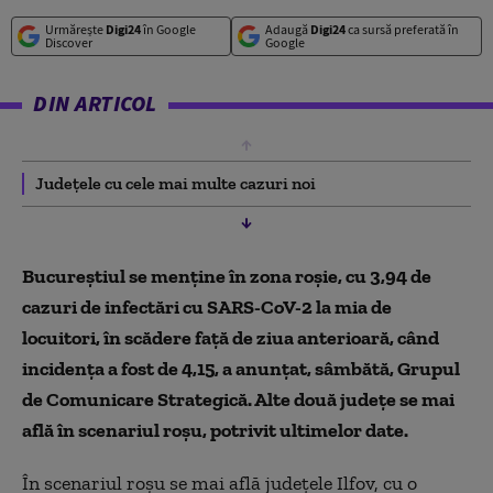
Urmărește
Digi24
în Google
Adaugă
Digi24
ca sursă preferată în
Discover
Google
DIN ARTICOL
Județele cu cele mai multe cazuri noi
Bucureştiul se menţine în zona roşie, cu 3,94 de
cazuri de infectări cu SARS-CoV-2 la mia de
locuitori, în scădere faţă de ziua anterioară, când
incidenţa a fost de 4,15, a anunţat, sâmbătă, Grupul
de Comunicare Strategică. Alte două județe se mai
află în scenariul roșu, potrivit ultimelor date.
În scenariul roşu se mai află judeţele Ilfov, cu o