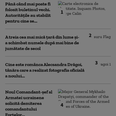
Până când mai poate fi
folosit buletinul vechi.
1
Autoritățile au stabilit
pentru cine se...
2
A treia cea mai mică țară din lume și-
a schimbat numele după mai bine de
jumătate de secol
3
Cine este românca Alecsandra Drăgoi,
tânăra care a realizat fotografia oficială
a noului...
Noul Comandant-șef al
Armatei ucrainene
solicită demiterea
4
comandantului
Forțelor...