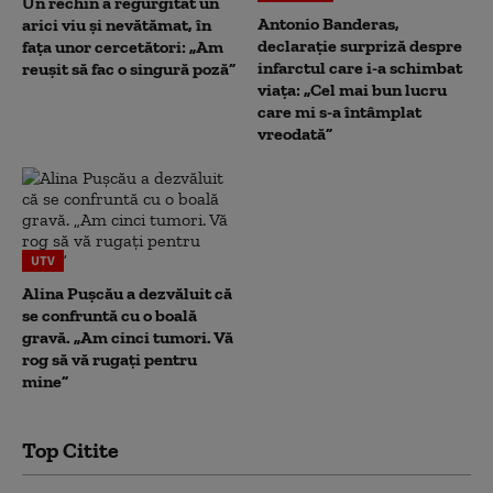
Un rechin a regurgitat un
Antonio Banderas,
arici viu și nevătămat, în
declarație surpriză despre
fața unor cercetători: „Am
infarctul care i-a schimbat
reușit să fac o singură poză”
viața: „Cel mai bun lucru
care mi s-a întâmplat
vreodată”
UTV
Alina Pușcău a dezvăluit că
se confruntă cu o boală
gravă. „Am cinci tumori. Vă
rog să vă rugați pentru
mine”
Top Citite