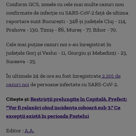
Conform GCS, zonele cu cele mai multe cazuri nou
confirmate de infecţie cu SARS-CoV-2 faţă de ultima
raportare sunt Bucureşti - 348 şi judeţele Cluj - 114,
Prahova - 130, Timiş - 86, Mureş - 77, Bihor - 70.
Cele mai puţine cazuri noi s-au înregistrat în
judeţele Gorj şi Vaslui - 11, Giurgiu şi Mehedinţi - 23,
Suceava - 25.
În ultimele 24 de ore au fost înregistrate
2.201 de
cazuri noi
de persoane infectate cu SARS-CoV-2.
Citește și:
Restricții prelungite în Capitală. Prefect:
"Vor fi relaxări când incidența coboară sub 3." Ce
excepții există în perioada Paștelui
Editor :
A.A.