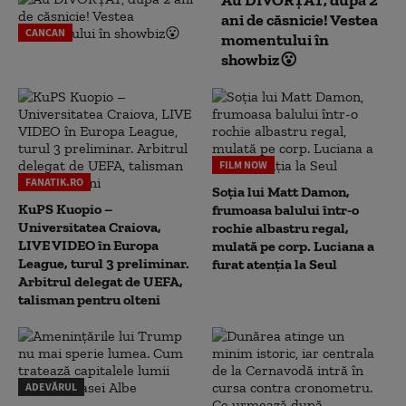
Au DIVORȚAT, după 2
ani de căsnicie! Vestea
CANCAN
momentului în
showbiz😮
FILM NOW
FANATIK.RO
Soția lui Matt Damon,
KuPS Kuopio –
frumoasa balului într-o
Universitatea Craiova,
rochie albastru regal,
LIVE VIDEO în Europa
mulată pe corp. Luciana a
League, turul 3 preliminar.
furat atenția la Seul
Arbitrul delegat de UEFA,
talisman pentru olteni
ADEVĂRUL