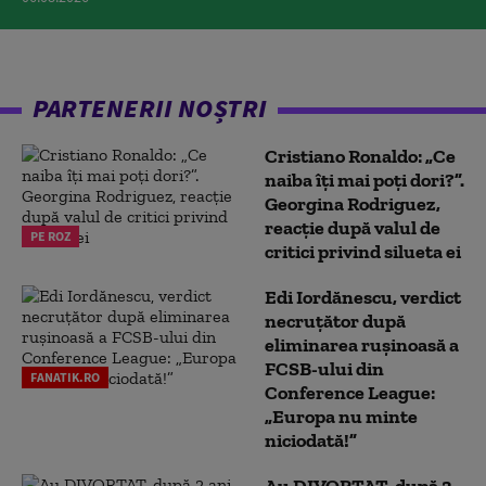
PARTENERII NOȘTRI
Cristiano Ronaldo: „Ce
naiba îți mai poți dori?”.
Georgina Rodriguez,
reacție după valul de
PE ROZ
critici privind silueta ei
Edi Iordănescu, verdict
necruțător după
eliminarea rușinoasă a
FCSB-ului din
FANATIK.RO
Conference League:
„Europa nu minte
niciodată!”