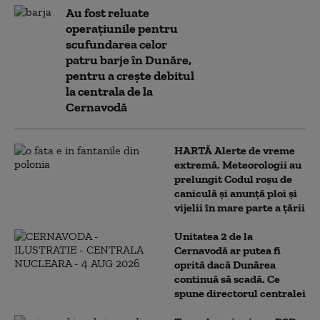
Au fost reluate
operațiunile pentru
scufundarea celor
patru barje în Dunăre,
pentru a crește debitul
la centrala de la
Cernavodă
HARTĂ Alerte de vreme
extremă. Meteorologii au
prelungit Codul roșu de
caniculă și anunță ploi și
vijelii în mare parte a țării
Unitatea 2 de la
Cernavodă ar putea fi
oprită dacă Dunărea
continuă să scadă. Ce
spune directorul centralei