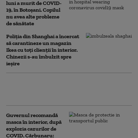
luni a murit de COVID-
19, în Botoşani. Copilul
nu avea alte probleme
de sănătate
Poliția din Shanghai a încercat
să carantineze un magazin
Ikea cu toți clienții în interior.
Chinezii s-au îmbulzit spre
ieșire
Rata de infectare cu SARS-CoV-
2 în Capitală se apropie de 10 la
mia de locuitori
Guvernul recomandă
masca în interior, după
explozia cazurilor de
COVID. Cărbunaru: