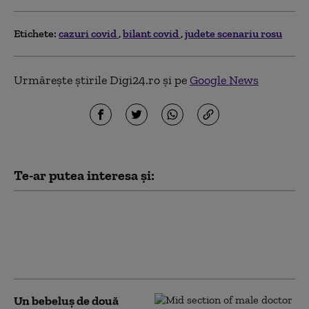
Etichete:
cazuri covid
bilant covid
judete scenariu rosu
Urmărește știrile Digi24.ro și pe
Google News
Te-ar putea interesa și:
China anunță o scădere
cu 80% a numărului
zilnic de decese cauzate
de COVID-19
Un bebeluş de două