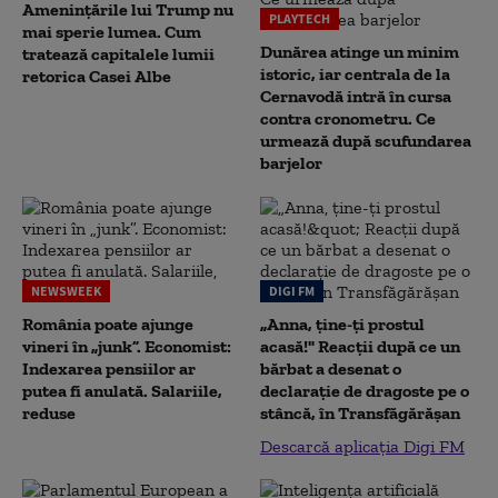
Amenințările lui Trump nu
PLAYTECH
mai sperie lumea. Cum
Dunărea atinge un minim
tratează capitalele lumii
istoric, iar centrala de la
retorica Casei Albe
Cernavodă intră în cursa
contra cronometru. Ce
urmează după scufundarea
barjelor
NEWSWEEK
DIGI FM
România poate ajunge
„Anna, ţine-ţi prostul
vineri în „junk”. Economist:
acasă!" Reacţii după ce un
Indexarea pensiilor ar
bărbat a desenat o
putea fi anulată. Salariile,
declaraţie de dragoste pe o
reduse
stâncă, în Transfăgărăşan
Descarcă aplicația Digi FM