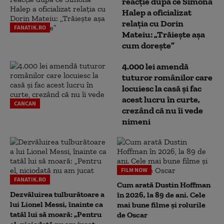
reacție după ce Simona
Halep a oficializat
relația cu Dorin
FANATIK.RO
Mateiu: „Trăiește așa
cum dorește”
4.000 lei amendă
tuturor românilor care
locuiesc la casă și fac
acest lucru în curte,
CANCAN
crezând că nu îi vede
nimeni
FILM NOW
FANATIK.RO
Cum arată Dustin Hoffman
Dezvăluirea tulburătoare a
în 2026, la 89 de ani. Cele
lui Lionel Messi, înainte ca
mai bune filme și rolurile
tatăl lui să moară: „Pentru
de Oscar