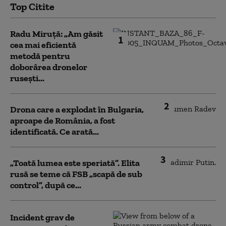
Top Citite
Radu Miruță: „Am găsit
1
cea mai eficientă
metodă pentru
doborârea dronelor
rusești...
2
Drona care a explodat în Bulgaria,
aproape de România, a fost
identificată. Ce arată...
3
„Toată lumea este speriată”. Elita
rusă se teme că FSB „scapă de sub
control”, după ce...
Incident grav de