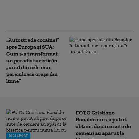
Prefectul din Covasna a fost trimis în
judecată de DNA. Acuzațiile aduse la
adresa lui Ráduly István
„Autostrada cocainei”
spre Europa și SUA:
Cum s-a transformat
un paradis turistic în
„unul din cele mai
periculoase orașe din
lume”
FOTO Cristiano
Ronaldo nu s-a putut
abține, după ce sute de
oameni au apărut la
DIGI SPORT