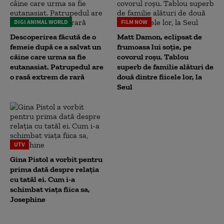
DIGI ANIMAL WORLD
FILM NOW
Descoperirea făcută de o
Matt Damon, eclipsat de
femeie după ce a salvat un
frumoasa lui soție, pe
câine care urma sa fie
covorul roșu. Tablou
eutanasiat. Patrupedul are
superb de familie alături de
o rasă extrem de rară
două dintre fiicele lor, la
Seul
UTV
Gina Pistol a vorbit pentru
prima dată despre relația
cu tatăl ei. Cum i-a
schimbat viața fiica sa,
Josephine