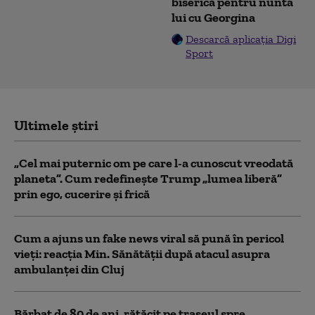
biserică pentru nunta
lui cu Georgina
Descarcă aplicația Digi
Sport
Ultimele știri
„Cel mai puternic om pe care l-a cunoscut vreodată
planeta”. Cum redefinește Trump „lumea liberă”
prin ego, cucerire și frică
Cum a ajuns un fake news viral să pună în pericol
vieți: reacția Min. Sănătății după atacul asupra
ambulanței din Cluj
Bărbat de 80 de ani, rătăcit pe traseul spre