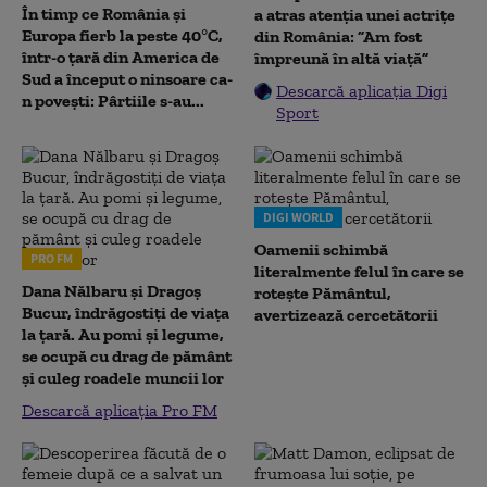
În timp ce România și
a atras atenția unei actrițe
Europa fierb la peste 40°C,
din România: ”Am fost
într-o țară din America de
împreună în altă viață”
Sud a început o ninsoare ca-
Descarcă aplicația Digi
n povești: Pârtiile s-au...
Sport
DIGI WORLD
Oamenii schimbă
PRO FM
literalmente felul în care se
Dana Nălbaru și Dragoș
rotește Pământul,
Bucur, îndrăgostiți de viața
avertizează cercetătorii
la țară. Au pomi și legume,
se ocupă cu drag de pământ
și culeg roadele muncii lor
Descarcă aplicația Pro FM