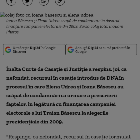
Ioana Băsescu şi Elena Udrea scapă de condmanare în dosarul
finanțării campaniei electorale din 2009. Sursa colaj foto: Inquam
Photos
Urmărește
Digi24
în Google
Adaugă
Digi24
ca sursă preferată în
Discover
Google
Înalta Curte de Casaţie şi Justiţie a respins, joi, ca
nefondat, recursul în casaţie introdus de DNA în
procesul în care Elena Udrea şi Ioana Băsescu au
scăpat de condamnări ca urmare a prescrierii
faptelor, în legătură cu finanţarea campaniei
electorale a lui Traian Băsescu la alegerile
prezidenţiale din 2009.
"Respinge, ca nefondat, recursul în casaţie formulat