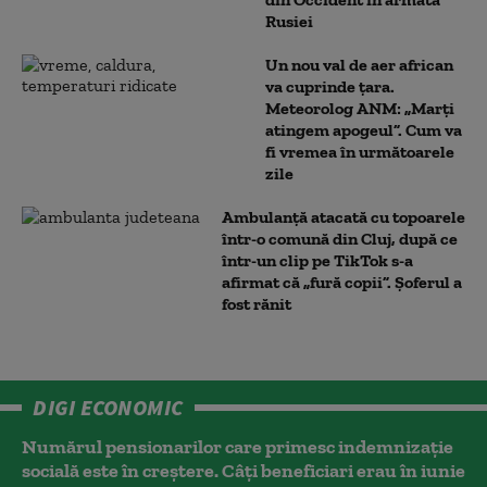
Rusiei
Un nou val de aer african
va cuprinde țara.
Meteorolog ANM: „Marți
atingem apogeul”. Cum va
fi vremea în următoarele
zile
Ambulanţă atacată cu topoarele
într-o comună din Cluj, după ce
într-un clip pe TikTok s-a
afirmat că „fură copii”. Șoferul a
fost rănit
DIGI ECONOMIC
Numărul pensionarilor care primesc indemnizaţie
socială este în creștere. Câți beneficiari erau în iunie