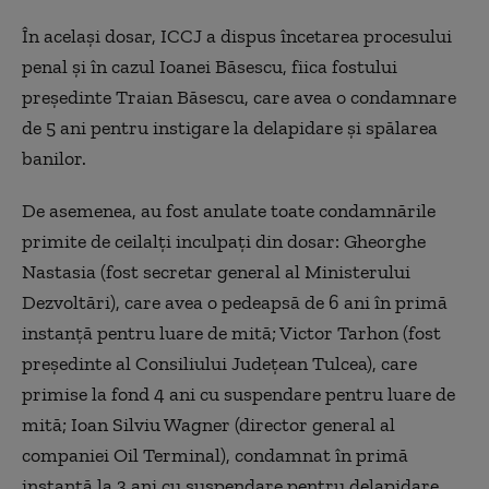
În acelaşi dosar, ICCJ a dispus încetarea procesului
penal şi în cazul Ioanei Băsescu, fiica fostului
preşedinte Traian Băsescu, care avea o condamnare
de 5 ani pentru instigare la delapidare şi spălarea
banilor.
De asemenea, au fost anulate toate condamnările
primite de ceilalţi inculpaţi din dosar: Gheorghe
Nastasia (fost secretar general al Ministerului
Dezvoltări), care avea o pedeapsă de 6 ani în primă
instanţă pentru luare de mită; Victor Tarhon (fost
preşedinte al Consiliului Judeţean Tulcea), care
primise la fond 4 ani cu suspendare pentru luare de
mită; Ioan Silviu Wagner (director general al
companiei Oil Terminal), condamnat în primă
instanţă la 3 ani cu suspendare pentru delapidare.