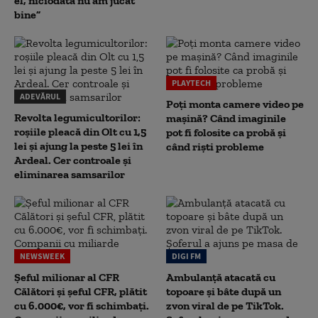
el, niciodată nu am jucat
bine”
PLAYTECH
ADEVĂRUL
Poți monta camere video pe
Revolta legumicultorilor:
mașină? Când imaginile
roșiile pleacă din Olt cu 1,5
pot fi folosite ca probă și
lei și ajung la peste 5 lei în
când riști probleme
Ardeal. Cer controale și
eliminarea samsarilor
NEWSWEEK
DIGI FM
Șeful milionar al CFR
Ambulanță atacată cu
Călători și șeful CFR, plătit
topoare și bâte după un
cu 6.000€, vor fi schimbați.
zvon viral de pe TikTok.