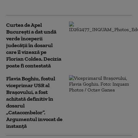
investigată pentru corupţie
Curtea de Apel
București a dat undă
verde începerii
judecății în dosarul
care îl vizează pe
Florian Coldea. Decizia
poate fi contestată
Flavia Boghiu, fostul
viceprimar USR al
Brașovului, a fost
achitată definitiv în
dosarul
„Catacombelor”.
Argumentul invocat de
instanță