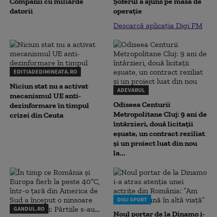
Companii cu miliarde
Șoferul a ajuns pe masa de
datorii
operație
Descarcă aplicația Digi FM
EDITIADEDIMINEATA.RO
Niciun stat nu a activat
ADEVARUL
mecanismul UE anti-
Odiseea Centurii
dezinformare în timpul
Metropolitane Cluj: 9 ani de
crizei din Ceuta
întârzieri, două licitații
eșuate, un contract reziliat
și un proiect luat din nou
la...
DIGI SPORT
GANDUL.RO
Noul portar de la Dinamo i-