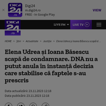
Digi24
VIEW
m.digi24.ro
FREE - In Google Play
LIVE TV
LIVE FM
HOME
Știri
Actualitate
Justiție
Elena Udrea și Ioana Băsescu scapă de condamnare. DNA nu a putut anula în instanță decizia care stabilise că faptele s-au prescris
Elena Udrea și Ioana Băsescu
scapă de condamnare. DNA nu a
putut anula în instanță decizia
care stabilise că faptele s-au
prescris
Data actualizării:
23.11.2023 12:18
Data publicării:
23.11.2023 12:18