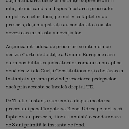
obţină anularea deciziei Instanţei supreme din 11
iulie, atunci când s-a dispus încetarea procesului
împotriva celor două, pe motiv că faptele s-au
prescris, deşi magistraţii au constatat că există
dovezi care ar atesta vinovăţia lor.
Acţiunea introdusă de procurori se întemeia pe
decizia Curţii de Justiţie a Uniunii Europene care
oferă posibilitatea judecătorilor români să nu aplice
două decizii ale Curţii Constituţionale şi o hotărâre a
Instanţei supreme privind prescrierea pedepselor,
dacă prin aceasta se încalcă dreptul UE.
Pe 11 iulie, Instanţa supremă a dispus încetarea
procesului penal împotriva Elenei Udrea pe motiv că
faptele s-au prescris, fiindu-i anulată o condamnare
de 8 ani primită la instanţa de fond.