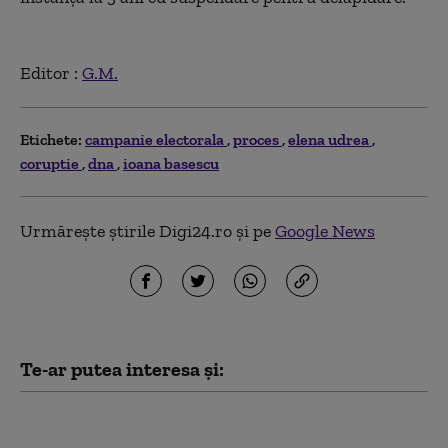
Editor :
G.M.
Etichete:
campanie electorala
proces
elena udrea
coruptie
dna
ioana basescu
Urmărește știrile Digi24.ro și pe
Google News
Te-ar putea interesa și:
Fosta ambasadoare a Ucrainei în
SUA, Olga Stefanîşina,