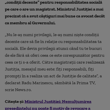
„condiţii decente” pentru responsabilitatea socială
pe care o are un magistrat. Ministrul Justiției a mai
precizat că a avut câștiguri mai bune ca avocat decât
ca membru al Guvernului.
„Nu le-aş numi privilegii, le-aş numi nişte condiţii
decente care să fie în relaţie cu responsabilitatea ta
socială. Ele devin privilegii atunci când tu te bucuri
de ele fără să oferi ceea ce este corespunzător pentru
ceea ce ţi s-a oferit. Către magistraţii care realizează
Justiţia, mesajul meu este: fiţi responsabili, fiţi
prompţi în a realiza un act de Justiţie de calitate”, a
declarat Radu Marinescu, sâmbătă la Prima TV,
scrie News.ro.
Citește și:
Ministrul Justiției: Nemulțumirea
președintelui nu poate fi motiv de revocare a