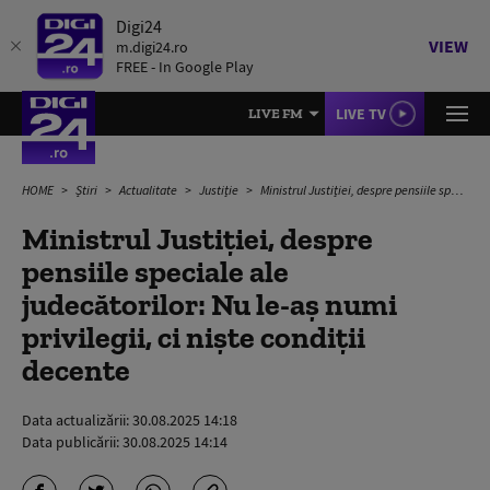
Digi24
VIEW
m.digi24.ro
FREE - In Google Play
LIVE TV
LIVE FM
HOME
Știri
Actualitate
Justiție
Ministrul Justiției, despre pensiile speciale ale judecătorilor: Nu le-aș numi privilegii, ci niște condiții decente
Ministrul Justiției, despre
pensiile speciale ale
judecătorilor: Nu le-aș numi
privilegii, ci niște condiții
decente
Data actualizării:
30.08.2025 14:18
Data publicării:
30.08.2025 14:14