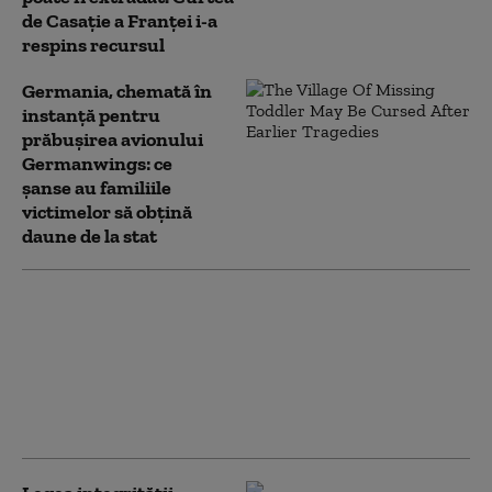
de Casaţie a Franţei i-a
respins recursul
Germania, chemată în
instanță pentru
prăbușirea avionului
Germanwings: ce
șanse au familiile
victimelor să obțină
daune de la stat
Oligarhul moldovean
Veaceslav Platon
contestă extrădarea
din Marea Britanie. El
susține că este urmărit
politic