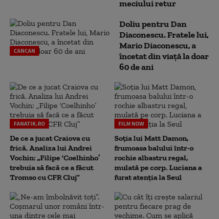
meciului retur
Doliu pentru Dan
Diaconescu. Fratele lui,
Mario Diaconescu, a
CANCAN
încetat din viață la doar
60 de ani
FANATIK.RO
FILM NOW
De ce a jucat Craiova cu
Soția lui Matt Damon,
frică. Analiza lui Andrei
frumoasa balului într-o
Vochin: „Filipe ‘Coelhinho’
rochie albastru regal,
trebuia să facă ce a făcut
mulată pe corp. Luciana a
Tromso cu CFR Cluj”
furat atenția la Seul