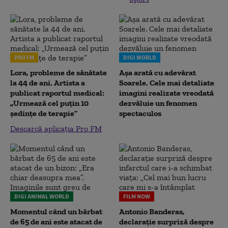
PRO FM
DIGI WORLD
Lora, probleme de sănătate
Așa arată cu adevărat
la 44 de ani. Artista a
Soarele. Cele mai detaliate
publicat raportul medical:
imagini realizate vreodată
„Urmează cel puțin 10
dezvăluie un fenomen
ședințe de terapie”
spectaculos
Descarcă aplicația Pro FM
DIGI ANIMAL WORLD
FILM NOW
Momentul când un bărbat
Antonio Banderas,
de 65 de ani este atacat de
declarație surpriză despre