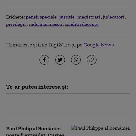
Etichete:
pensii speciale
justitie
magistrati
judecatori
privilegii
radu marinescu
conditii decente
Urmărește știrile Digi24.ro și pe
Google News
Te-ar putea interesa și:
UEFA îl amenință pe Gianni
Infantino cu acțiuni în justiție
Paul Philip al României
poate fi extrădat. Curtea