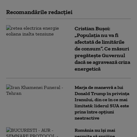
Recomandările redacţiei
Cristian Bușoi:
„Populația nu va fi
afectată de limitările
de consum”. Ce măsuri
pregătește Guvernul
dacă se agravează criza
energetică
Marja de manevră a lui
Donald Trump în privința
Iranului, din ce în ce mai
limitată: liderul SUA este
prins între opțiuni
neatractive
România nu își mai
permite să sprijine