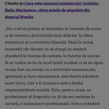
Citește și:
Care este mesajul ministrului Justiției,
Radu Marinescu, către sutele de păgubiți din
dosarul Nordis
„Nu cred că putem să discutăm în termeni de sume
şi de venituri. Activităţile sunt diferite. În sfera
avocaturii ai o activitate liberală. Până la urmă,
munceşti cât doreşti ca să atingi un anumit
standard în funcţie de calitate, în funcţie de succes.
N-ar trebui să fiu în mod inutil modest şi să nu spun
că am fost un avocat cu o activitate recunoscută,
apreciată şi bine remunerată, este foarte adevărat
acest lucru. Dar a fi ministru este o înaltă
responsabilitate socială. Este, pentru mine, ca
profesionist al dreptului cu 30 de ani vechime în
carieră, o încununare profesională. Este o mândrie