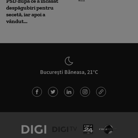
PSD după ce a încasat
despăgubiri pentru
secetă, iar apoi a
vândut...
București Băneasa, 21°C