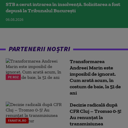
STB a cerut intrarea în insolvență. Solicitarea a fost
depusă la Tribunalul București
06.08.2026
PARTENERII NOȘTRI
Transformarea
Andreei Marin este
imposibil de ignorat.
PE ROZ
Cum arată acum, în
costum de baie, la 51 de
ani
Decizie radicală după
CFR Cluj – Tromso 0-5!
Au renunțat la
FANATIK.RO
transmisiunea