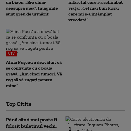
un bizon: „Era chiar
infarctul care i-a schimbat
deasupra mea”. Imaginile
viața: „Cel mai bun lucru
sunt greu de urmărit
care mi s-a întâmplat
vreodată”
UTV
Alina Pușcău a dezvăluit că
se confruntă cu o boală
gravă. „Am cinci tumori. Vă
rog să vă rugați pentru
mine”
Top Citite
Până când mai poate fi
folosit buletinul vechi.
1