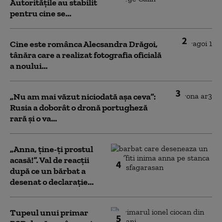
Autoritățile au stabilit
pentru cine se...
2
Cine este românca Alecsandra Drăgoi,
tânăra care a realizat fotografia oficială
a noului...
3
„Nu am mai văzut niciodată așa ceva”:
Rusia a doborât o dronă portugheză
rară și o va...
„Anna, ţine-ţi prostul
acasă!”. Val de reacții
4
după ce un bărbat a
desenat o declarație...
Tupeul unui primar
5