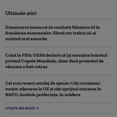
Ultimele știri
Danemarca încearcă să combată folosirea AI în
fraudarea examenelor. Elevii vor trebui să-şi
susţină oral eseurile
Criză la FIFA: UEFA declară că îşi menţine boicotul
privind Cupele Mondiale, chiar dacă proiectul de
vânzare a fost retras
Cel mai recent sondaj de opinie: Câți ucraineni
susțin aderarea la UE și câți sprijină intrarea în
NATO. Ambele preferințe, în scădere
CITEȘTE MAI MULTE