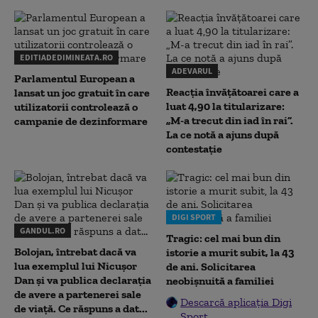
EDITIADEDIMINEATA.RO
ADEVARUL
Parlamentul European a
Reacția învățătoarei care a
lansat un joc gratuit în care
luat 4,90 la titularizare:
utilizatorii controlează o
„M-a trecut din iad în rai”.
campanie de dezinformare
La ce notă a ajuns după
contestație
DIGI SPORT
GANDUL.RO
Tragic: cel mai bun din
Bolojan, întrebat dacă va
istorie a murit subit, la 43
lua exemplul lui Nicușor
de ani. Solicitarea
Dan și va publica declarația
neobișnuită a familiei
de avere a partenerei sale
Descarcă aplicația Digi
de viață. Ce răspuns a dat...
Sport