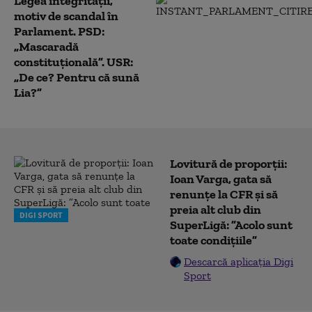
Legea integrității,
motiv de scandal în
Parlament. PSD:
„Mascaradă
constituțională”. USR:
„De ce? Pentru că sună
Lia?”
Lovitură de proporții:
Ioan Varga, gata să
renunțe la CFR și să
preia alt club din
DIGI SPORT
SuperLigă: ”Acolo sunt
toate condițiile”
Descarcă aplicația Digi
Sport