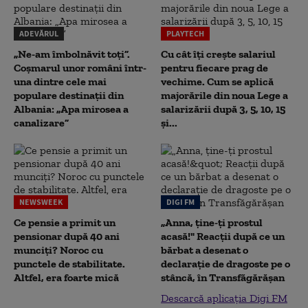
ADEVĂRUL
PLAYTECH
„Ne-am îmbolnăvit toți”.
Cu cât îți crește salariul
Coșmarul unor români într-
pentru fiecare prag de
una dintre cele mai
vechime. Cum se aplică
populare destinații din
majorările din noua Lege a
Albania: „Apa mirosea a
salarizării după 3, 5, 10, 15
canalizare”
și...
NEWSWEEK
DIGI FM
Ce pensie a primit un
„Anna, ţine-ţi prostul
pensionar după 40 ani
acasă!" Reacţii după ce un
munciți? Noroc cu
bărbat a desenat o
punctele de stabilitate.
declaraţie de dragoste pe o
Altfel, era foarte mică
stâncă, în Transfăgărăşan
Descarcă aplicația Digi FM