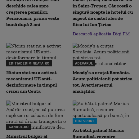
deschide calea spre
în Saint-Tropez. Cât costă o
creșterea pensiilor.
singură noapte la hotelul cu
Pensionarii, prima veste
aspect de castel ales de
bună după 2 ani
fiica lui Ion Țiriac
Descarcă aplicația Digi FM
EDITIADEDIMINEATA.RO
ADEVARUL
Niciun stat nu a activat
Moody’s a cruțat România.
mecanismul UE anti-
Acum politicienii pot strica
dezinformare în timpul
tot. Avertismentul
crizei din Ceuta
analiștilor
DIGI SPORT
GANDUL.RO
Au bătut palma! Marius
Ministrul bulgar al
Șumudică, revenire