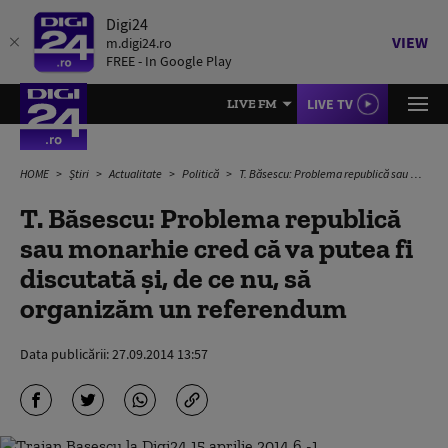
Digi24
VIEW
m.digi24.ro
FREE - In Google Play
LIVE TV
LIVE FM
HOME
Știri
Actualitate
Politică
T. Băsescu: Problema republică sau monarhie cred că va putea fi discutată şi, de ce nu, să organizăm un referendum
T. Băsescu: Problema republică
sau monarhie cred că va putea fi
discutată şi, de ce nu, să
organizăm un referendum
Data publicării:
27.09.2014 13:57