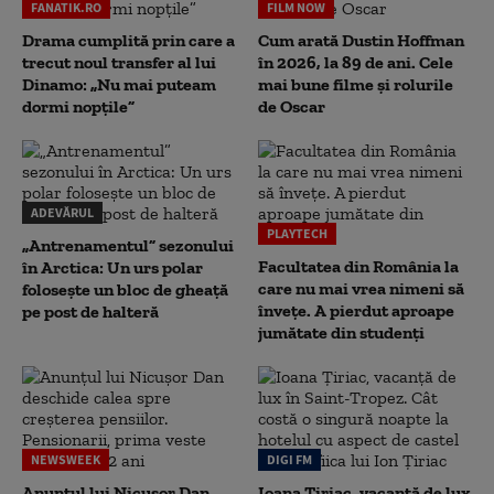
FANATIK.RO
FILM NOW
Drama cumplită prin care a
Cum arată Dustin Hoffman
trecut noul transfer al lui
în 2026, la 89 de ani. Cele
Dinamo: „Nu mai puteam
mai bune filme și rolurile
dormi nopțile”
de Oscar
ADEVĂRUL
PLAYTECH
„Antrenamentul” sezonului
Facultatea din România la
în Arctica: Un urs polar
care nu mai vrea nimeni să
folosește un bloc de gheață
înveţe. A pierdut aproape
pe post de halteră
jumătate din studenţi
NEWSWEEK
DIGI FM
Anunțul lui Nicușor Dan
Ioana Țiriac, vacanță de lux