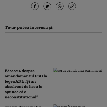
Te-ar putea interesa și:
Traian Băsescu, despre criza
energetică: „Este un caz penal. Am
ajuns aici cu niște panarame de
miniștri”
Băsescu, despre
amendamentul PSD la
legea ANI: „Și un
absolvent de liceu le
spunea că e
neconstituţional”