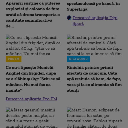
Apărării susține că puterea
spectaculoasă pe bancă, în
exploziei și coloana de fum
SuperLigă
arată că drona transporta o
Descarcă aplicația Digi
cantitate semnificativă
Sport
de...
PRO FM
DIGI WORLD
Ce nu-i lipsește Monicăi
Rinichii, printre primii
Anghel din frigider, după
afectați de caniculă. Câtă
ce a slăbit 40 kg: “Știu ce să
apă trebuie să bem, de fapt,
mănânc. Nu mai fac ca
vara și la ce alimente să fim
înainte”
atenți
Descarcă aplicația Pro FM