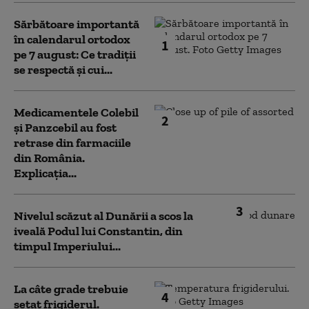
Sărbătoare importantă
în calendarul ortodox
1
pe 7 august: Ce tradiții
se respectă și cui...
Medicamentele Colebil
2
și Panzcebil au fost
retrase din farmaciile
din România.
Explicația...
3
Nivelul scăzut al Dunării a scos la
iveală Podul lui Constantin, din
timpul Imperiului...
La câte grade trebuie
4
setat frigiderul.