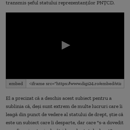
transmis şeful statului reprezentanţilor PNŢCD.
0
embed
seconds
of
0
El a precizat că a deschis acest subiect pentru a
seconds
sublinia că, deşi sunt extrem de multe lucruri care îi
leagă din punct de vedere al statului de drept, ştie că
este un subiect care îi desparte, dar care "s-a dovedit