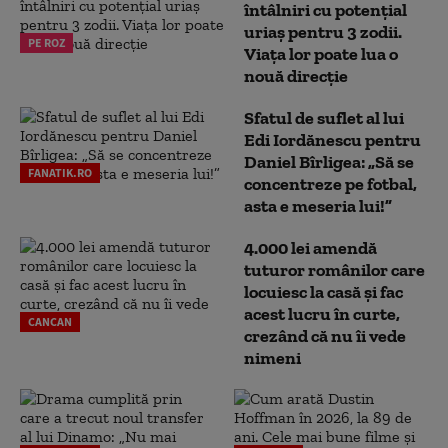
întâlniri cu potențial
uriaș pentru 3 zodii.
PE ROZ
Viața lor poate lua o
nouă direcție
Sfatul de suflet al lui
Edi Iordănescu pentru
Daniel Bîrligea: „Să se
FANATIK.RO
concentreze pe fotbal,
asta e meseria lui!”
4.000 lei amendă
tuturor românilor care
locuiesc la casă și fac
acest lucru în curte,
CANCAN
crezând că nu îi vede
nimeni