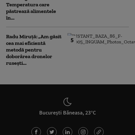
Temperatura care
păstrează alimentele
în...
Radu Miruță: „Am găsit
5
cea mai eficientă
metodă pentru
doborârea dronelor
rusești...
București Băneasa, 23°C