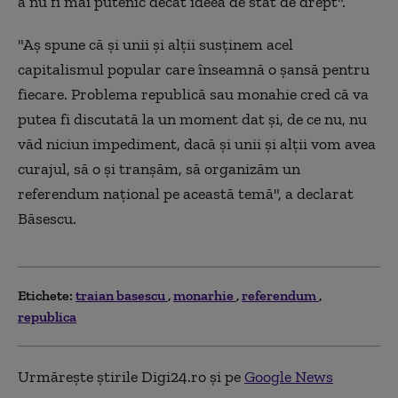
a nu fi mai putenic decât ideea de stat de drept".
"Aş spune că şi unii şi alţii susţinem acel
capitalismul popular care înseamnă o şansă pentru
fiecare. Problema republică sau monahie cred că va
putea fi discutată la un moment dat şi, de ce nu, nu
văd niciun impediment, dacă şi unii şi alţii vom avea
curajul, să o şi tranşăm, să organizăm un
referendum naţional pe această temă", a declarat
Băsescu.
Etichete:
traian basescu
monarhie
referendum
republica
Urmărește știrile Digi24.ro și pe
Google News