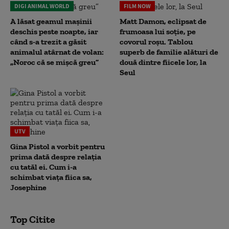
DIGI ANIMAL WORLD
FILM NOW
A lăsat geamul mașinii
Matt Damon, eclipsat de
deschis peste noapte, iar
frumoasa lui soție, pe
când s-a trezit a găsit
covorul roșu. Tablou
animalul atârnat de volan:
superb de familie alături de
„Noroc că se mișcă greu”
două dintre fiicele lor, la
Seul
UTV
Gina Pistol a vorbit pentru
prima dată despre relația
cu tatăl ei. Cum i-a
schimbat viața fiica sa,
Josephine
Top Citite