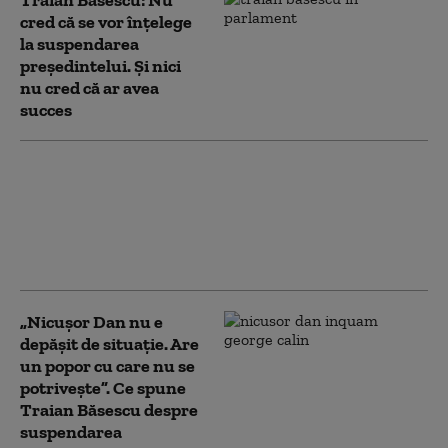
Traian Băsescu: Nu
cred că se vor înţelege
la suspendarea
preşedintelui. Şi nici
nu cred că ar avea
succes
Băsescu: Bolojan va trebui să
refacă coaliţia pentru un timp.
Țara a fost adusă în situaţia în
care este acum de tandemul PSD-
PNL
„Nicușor Dan nu e
depășit de situație. Are
un popor cu care nu se
potrivește”. Ce spune
Traian Băsescu despre
suspendarea