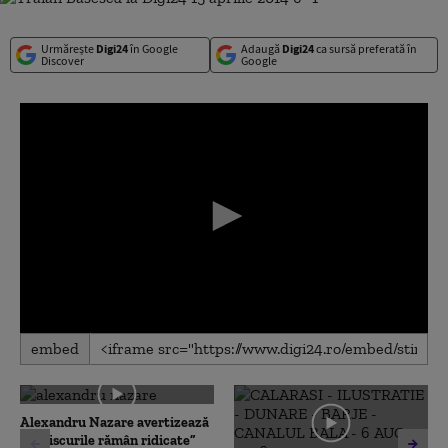
Urmărește
Digi24
în Google
Adaugă
Digi24
ca sursă preferată în
Discover
Google
0
embed
seconds
of
0
seconds
Alexandru Nazare avertizează
că „riscurile rămân ridicate”