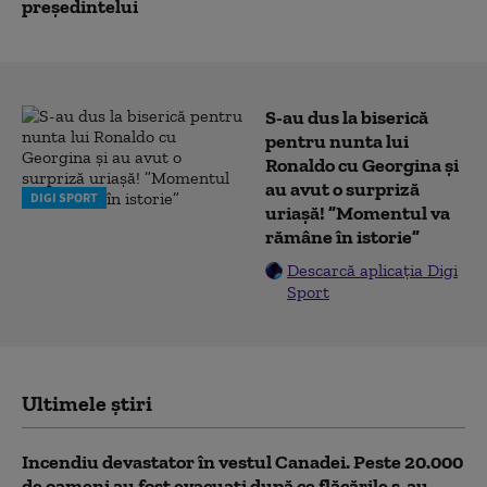
președintelui
S-au dus la biserică
pentru nunta lui
Ronaldo cu Georgina și
au avut o surpriză
DIGI SPORT
uriașă! ”Momentul va
rămâne în istorie”
Descarcă aplicația Digi
Sport
Ultimele știri
Incendiu devastator în vestul Canadei. Peste 20.000
de oameni au fost evacuați după ce flăcările s-au