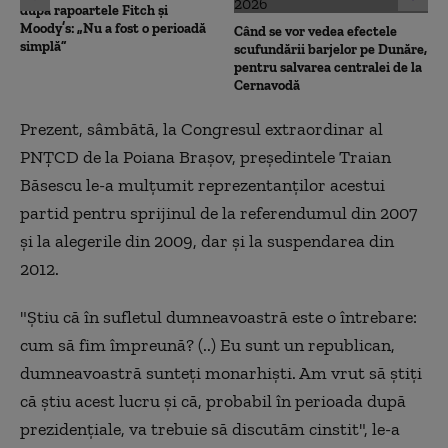
după rapoartele Fitch și
Moody’s: „Nu a fost o perioadă
Când se vor vedea efectele
simplă”
scufundării barjelor pe Dunăre,
pentru salvarea centralei de la
Cernavodă
Prezent, sâmbătă, la Congresul extraordinar al
PNȚCD de la Poiana Brașov, preşedintele Traian
Băsescu le-a mulțumit reprezentanților acestui
partid pentru sprijinul de la referendumul din 2007
şi la alegerile din 2009, dar şi la suspendarea din
2012.
"Ştiu că în sufletul dumneavoastră este o întrebare:
cum să fim împreună? (..) Eu sunt un republican,
dumneavoastră sunteţi monarhişti. Am vrut să ştiţi
că ştiu acest lucru şi că, probabil în perioada după
prezidenţiale, va trebuie să discutăm cinstit", le-a