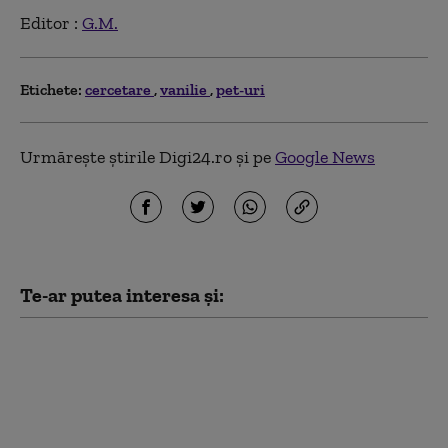
Editor :
G.M.
Etichete:
cercetare
vanilie
pet-uri
Urmărește știrile Digi24.ro și pe
Google News
Te-ar putea interesa și:
Un ingredient activ din
Viagra ar putea limita
răspândirea cancerului
(studiu)