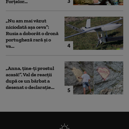
3
Forțelor...
„Nu am mai văzut
niciodată așa ceva”:
Rusia a doborât o dronă
portugheză rară și o
4
va...
„Anna, ţine-ţi prostul
acasă!”. Val de reacții
după ce un bărbat a
desenat o declarație...
5