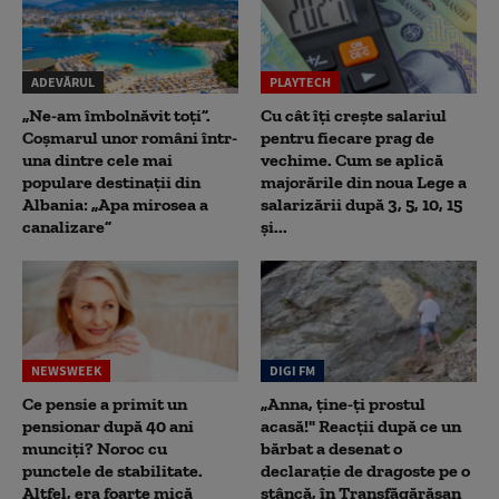
ADEVĂRUL
PLAYTECH
„Ne-am îmbolnăvit toți”.
Cu cât îți crește salariul
Coșmarul unor români într-
pentru fiecare prag de
una dintre cele mai
vechime. Cum se aplică
populare destinații din
majorările din noua Lege a
Albania: „Apa mirosea a
salarizării după 3, 5, 10, 15
canalizare”
și...
NEWSWEEK
DIGI FM
Ce pensie a primit un
„Anna, ţine-ţi prostul
pensionar după 40 ani
acasă!" Reacţii după ce un
munciți? Noroc cu
bărbat a desenat o
punctele de stabilitate.
declaraţie de dragoste pe o
Altfel, era foarte mică
stâncă, în Transfăgărăşan