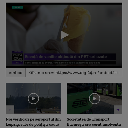
0
embed
seconds
of
35
seconds
Noi verificări pe aeroportul din
Societatea de Transport
Leipzig: sute de polițiști caută
București și-a cerut insolvența