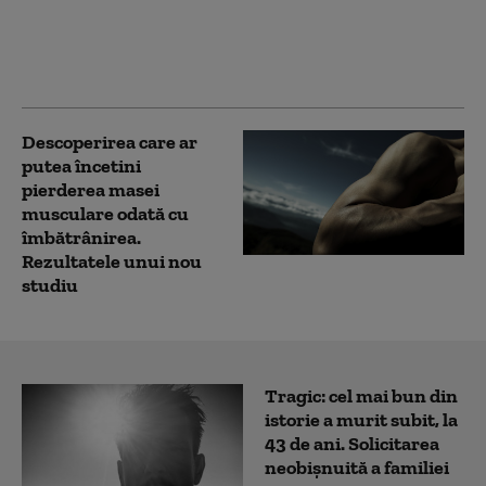
pentru un anumit tip
de cercetare privind
virusurile, invocând
pandemia de COVID-19
Descoperirea care ar
putea încetini
pierderea masei
musculare odată cu
îmbătrânirea.
Rezultatele unui nou
studiu
Tragic: cel mai bun din
istorie a murit subit, la
43 de ani. Solicitarea
neobișnuită a familiei