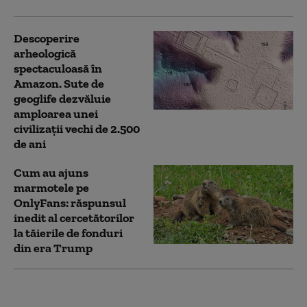
Descoperire
arheologică
spectaculoasă în
Amazon. Sute de
geoglife dezvăluie
amploarea unei
civilizații vechi de 2.500
de ani
Cum au ajuns
marmotele pe
OnlyFans: răspunsul
inedit al cercetătorilor
la tăierile de fonduri
din era Trump
SUA introduc restricții