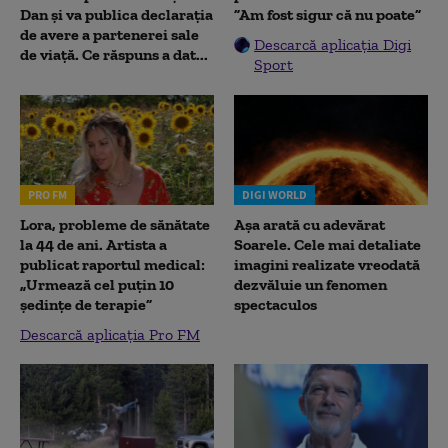
Dan și va publica declarația
”Am fost sigur că nu poate”
de avere a partenerei sale
Descarcă aplicația Digi
de viață. Ce răspuns a dat...
Sport
PRO FM
DIGI WORLD
Lora, probleme de sănătate
Așa arată cu adevărat
la 44 de ani. Artista a
Soarele. Cele mai detaliate
publicat raportul medical:
imagini realizate vreodată
„Urmează cel puțin 10
dezvăluie un fenomen
ședințe de terapie”
spectaculos
Descarcă aplicația Pro FM