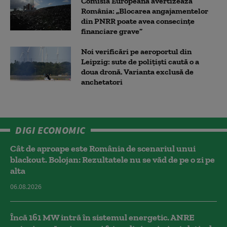
Comisia Europeană avertizează
România: „Blocarea angajamentelor
din PNRR poate avea consecințe
financiare grave”
Noi verificări pe aeroportul din
Leipzig: sute de polițiști caută o a
doua dronă. Varianta exclusă de
anchetatori
DIGI ECONOMIC
Cât de aproape este România de scenariul unui
blackout. Bolojan: Rezultatele nu se văd de pe o zi pe
alta
06.08.2026
Încă 161 MW intră în sistemul energetic. ANRE