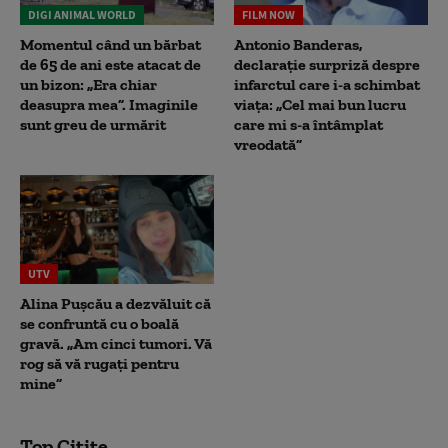
DIGI ANIMAL WORLD
FILM NOW
Momentul când un bărbat
Antonio Banderas,
de 65 de ani este atacat de
declarație surpriză despre
un bizon: „Era chiar
infarctul care i-a schimbat
deasupra mea”. Imaginile
viața: „Cel mai bun lucru
sunt greu de urmărit
care mi s-a întâmplat
vreodată”
UTV
Alina Pușcău a dezvăluit că
se confruntă cu o boală
gravă. „Am cinci tumori. Vă
rog să vă rugați pentru
mine”
Top Citite