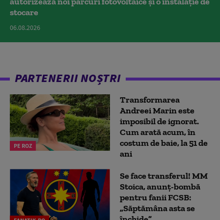
autorizează noi parcuri fotovoltaice și o instalație de
stocare
06.08.2026
PARTENERII NOȘTRI
Transformarea
Andreei Marin este
imposibil de ignorat.
Cum arată acum, în
costum de baie, la 51 de
PE ROZ
ani
Se face transferul! MM
Stoica, anunț-bombă
pentru fanii FCSB:
„Săptămâna asta se
închide”