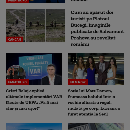
FANATIK.RO
Cum au apărut doi
turiști pe Platoul
Bucegi. Imaginile
publicate de Salvamont
Prahova au revoltat
CANCAN
românii
FANATIK.RO
FILM NOW
Cristi Balaj explică
Soția lui Matt Damon,
ultimele implementări VAR
frumoasa balului într-o
făcute de UEFA: „Va fi mai
rochie albastru regal,
clar și mai ușor!”
mulată pe corp. Luciana a
furat atenția la Seul