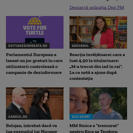
Descarcă aplicația Digi FM
EDITIADEDIMINEATA.RO
ADEVARUL
Parlamentul European a
Reacția învățătoarei care a
lansat un joc gratuit în care
luat 4,90 la titularizare:
utilizatorii controlează o
„M-a trecut din iad în rai”.
campanie de dezinformare
La ce notă a ajuns după
contestație
GANDUL.RO
DIGI SPORT
Bolojan, întrebat dacă va
MM Stoica a ”tremurat”
lua exemplul lui Nicușor
pentru fiica sa Teodora: