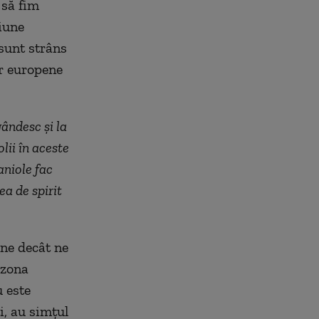
 să fim
iune
sunt strâns
or europene
ândesc și la
lii în aceste
niole fac
ea de spirit
ine decât ne
 zona
 este
i, au simțul