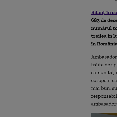
Bilanț în s
683 de dece
numărul tot
treilea în 
în România,
Ambasadorul
trăite de sp
comunității
europeni ca
mai bun, sun
responsabil
ambasadorul