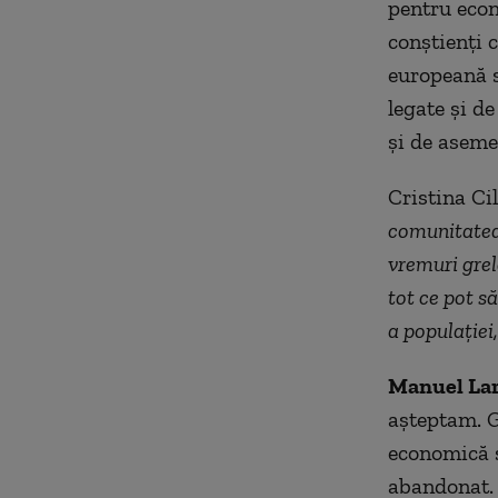
pentru econ
conștienți 
europeană s
legate și d
și de aseme
Cristina Ci
comunitatea 
vremuri gre
tot ce pot să
a populației
Manuel La
așteptam. G
economică ș
abandonat. 