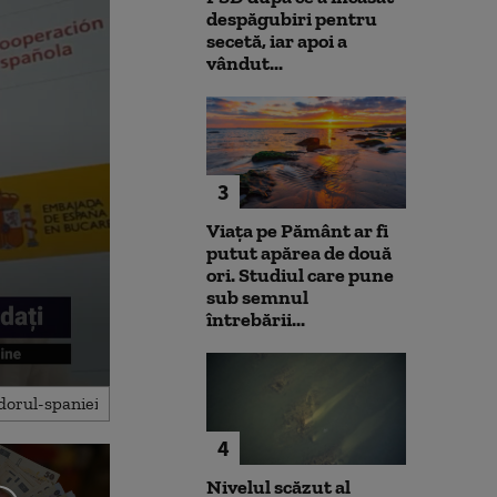
despăgubiri pentru
secetă, iar apoi a
vândut...
3
Viața pe Pământ ar fi
putut apărea de două
ori. Studiul care pune
sub semnul
întrebării...
4
Nivelul scăzut al