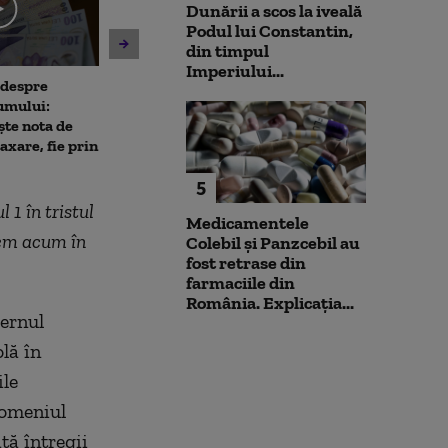
Dunării a scos la iveală
Podul lui Constantin,
din timpul
Imperiului...
 despre
Antrenament cu miză:
10 luni de la ex
umului:
pușcașii marini români au
Rahova: Oameni
ște nota de
testat vehiculele de asalt
așteaptă să intr
taxare, fie prin
amfibiu AAV-7 alături de
Primarul Cipri
militarii SUA
„Am comandat 
5
 1 în tristul
Medicamentele
vem acum în
Colebil și Panzcebil au
fost retrase din
farmaciile din
România. Explicația...
vernul
lă în
ile
domeniul
ță întregii