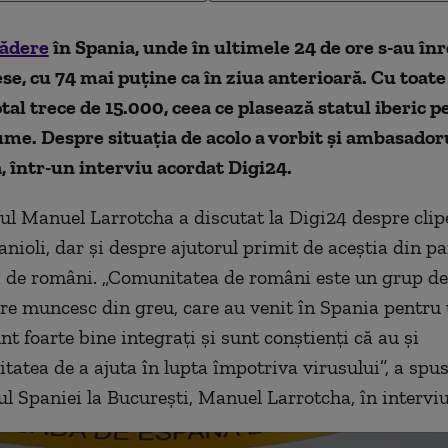
cădere
în Spania, unde în ultimele 24 de ore s-au înr
se, cu 74 mai puține ca în ziua anterioară. Cu toate
al trece de 15.000, ceea ce plasează statul iberic pe
lume. Despre situația de acolo a vorbit și ambasador
 într-un interviu acordat Digi24.
 Manuel Larrotcha a discutat la Digi24 despre clipel
anioli, dar și despre ajutorul primit de aceștia din pa
 de români. „Comunitatea de români este un grup de
re muncesc din greu, care au venit în Spania pentru 
t foarte bine integrați și sunt conștienți că au și
itatea de a ajuta în lupta împotriva virusului”, a spu
 Spaniei la București, Manuel Larrotcha, în interviu