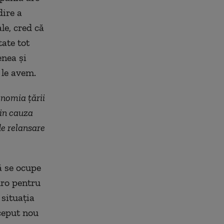
dire a
le, cred că
ate tot
enea și
 le avem.
onomia țării
din cauza
de relansare
ă se ocupe
uro pentru
 situația
nceput nou