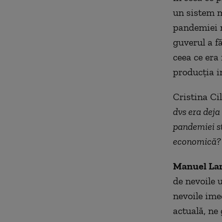
un sistem m
pandemiei ne
guverul a f
ceea ce era
producția in
Cristina Ci
dvs era deja
pandemiei st
economică?
Manuel La
de nevoile 
nevoile ime
actuală, ne