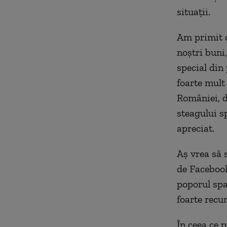
situații.
Am primit d
noștri buni
special din
foarte mult
României, dl
steagului sp
apreciat.
Aș vrea să 
de Facebook
poporul spa
foarte recu
În ceea ce 