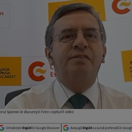
ul Spaniei la București Foto: captură video
Urmărește
Digi24
în Google Discover
Adaugă
Digi24
ca sursă preferată în Googl