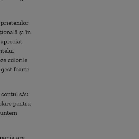
prietenilor
ională și în
 apreciat
ntelui
ze culorile
 gest foarte
 contul său
olare pentru
 suntem
Spania are