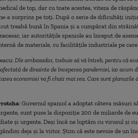
edical de top, dar cu toate acestea, viteza de răspân
-a surprins pe toți. După o serie de dificultăți iniția
ăcut treabă bună în Spania și a cumpărat din străinăt
 necesar, iar autoritățile spaniole au început de asem
ternă de materiale, cu facilitățile industriale pe care
leacu:
Dle ambasador, trebuie să vă întreb, pentru că ec
 afectată de dinainte de începerea pandemiei, iar acum 
area economiei va fi chair mai rea. Care sunt planurile 
rrotcha
: Guvernul spaniol a adoptat câteva măsuri s
urgente, sunt puse la dispoziție 200 de miliarde de e
diate și urgente. Deși încă ne luptăm cu virusul și cu
 gândim deja și la viitor. Știm că este nevoie de un î