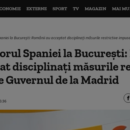
CONOMIE
EXTERNE
SPORT
TV
MAGAZIN
MAI MU
niei la București: Românii au acceptat disciplinați măsurile restrictive impus
rul Spaniei la București:
at disciplinați măsurile re
e Guvernul de la Madrid
6:36