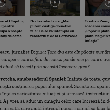
me
arul Clujului,
Nuclearelectrica: „Mai
Cristian Păun,
ul pentru
putem câștiga două-trei
scăderea cons
upă o noapte
zile”. Ce se va întâmpla cu
„Poporul plăte
itați de cafea”
reactorul 2 de la Cernavodă
plată, fie prin 
inflație”
leacu, jurnalist Digi24:
Țara dvs este din păcate numărul
or europene care suferă din cauza pandemiei pe care o a
ă ajută să treceți prin această încercare grea?
rotcha, amabasadorul Spaniei
: Înainte de toate, gu
mește susținerea poporului spaniol. Societatea spanio
a înțeles seriozitatea situației și urmează instrucțiun
or. Aș vrea să aduc un omagiu celor care lucrează în 
n armată, care ajută întregul popor spaniol să facă fa