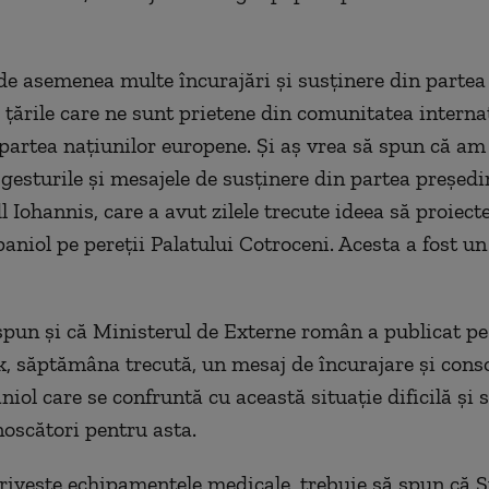
e asemenea multe încurajări și susținere din partea 
, țările care ne sunt prietene din comunitatea internaț
 partea națiunilor europene. Și aș vrea să spun că am
 gesturile și mesajele de susținere din partea președi
 Iohannis, care a avut zilele trecute ideea să proiecte
aniol pe pereții Palatului Cotroceni. Acesta a fost un
spun și că Ministerul de Externe român a publicat pe
, săptămâna trecută, un mesaj de încurajare și cons
niol care se confruntă cu această situație dificilă și
noscători pentru asta.
privește echipamentele medicale, trebuie să spun că 