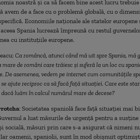
omia noastră și ca să facem bine acest lucru trebuie
că avem de a face cu o problemă globală, cu o dimens
pecifică. Economiile naționale ale statelor europene 
e aceea Spania lucrează împreună cu restul guvernel
nea cu instituțiile europene.
leacu:
Ca româncă, atunci când mă uit spre Spania, mă g
mare de români care trăiesc și suferă la un loc cu spanio
le. De asemenea, vedem pe internet cum comunitățile spa
 se ajute reciproc ca să facă față situației. Care este star
, dacă luăm în calcul numărul mare de decese?
rrotcha
: Societatea spaniolă face față situației mai b
uvernul a luat măsurile de urgență pentru a susține
i socială, măsuri prin care s-a asigurat că nimeni nu
Iar oamenii, spaniolii, sunt în mod obișnuit optimișt