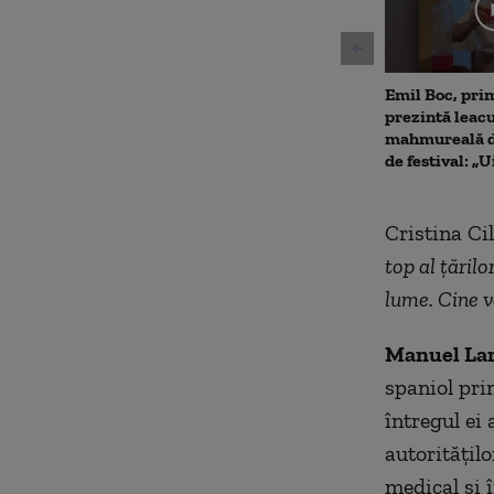
seconds
Volu
90%
Emil Boc, prim
prezintă leac
mahmureală d
de festival: „U
Cristina Ci
top al țăril
lume. Cine v
Manuel Lar
spaniol pri
întregul ei 
autoritățil
medical și î