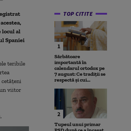
TOP CITITE
egistrat
 acestea,
 locul al
ul Spaniei
1
Sărbătoare
importantă în
e teribile
calendarul ortodox pe
rtea
7 august: Ce tradiții se
respectă și cui...
 cetățeni
un viitor
s
2
.
Tupeul unui primar
PSD după ce a încasat