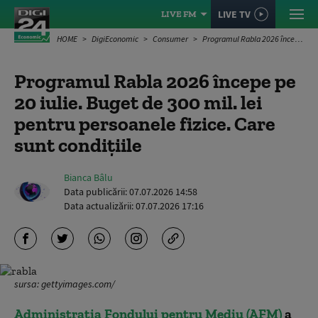
LIVE TV
LIVE FM
HOME
DigiEconomic
Consumer
Programul Rabla 2026 începe pe 20 iulie. Buget de 300 mil. lei pentru persoanele fizice. Care sunt condițiile
Programul Rabla 2026 începe pe
20 iulie. Buget de 300 mil. lei
pentru persoanele fizice. Care
sunt condițiile
Bianca Bâlu
Data publicării:
07.07.2026 14:58
Data actualizării:
07.07.2026 17:16
sursa: gettyimages.com/
Administrația Fondului pentru Mediu (AFM)
a