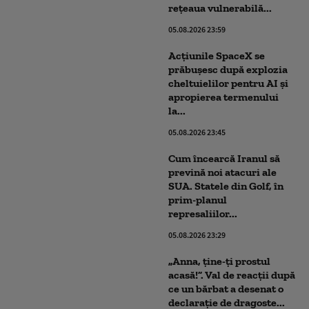
rețeaua vulnerabilă...
05.08.2026 23:59
Acţiunile SpaceX se
prăbuşesc după explozia
cheltuielilor pentru AI şi
apropierea termenului
la...
05.08.2026 23:45
Cum încearcă Iranul să
prevină noi atacuri ale
SUA. Statele din Golf, în
prim-planul
represaliilor...
05.08.2026 23:29
„Anna, ţine-ţi prostul
acasă!”. Val de reacții după
ce un bărbat a desenat o
declarație de dragoste...