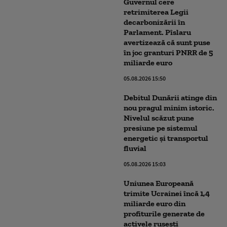
Guvernul cere
retrimiterea Legii
decarbonizării în
Parlament. Pîslaru
avertizează că sunt puse
în joc granturi PNRR de 5
miliarde euro
05.08.2026 15:50
Debitul Dunării atinge din
nou pragul minim istoric.
Nivelul scăzut pune
presiune pe sistemul
energetic și transportul
fluvial
05.08.2026 15:03
Uniunea Europeană
trimite Ucrainei încă 1,4
miliarde euro din
profiturile generate de
activele rusești