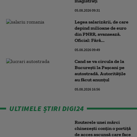
magistrați
05.08.2026 09:31
Legea salarizării, de care
depind milioane de euro
din PNRR, avansează.
Oficial: Fără...
05.08.2026 09:49
Cand se va circula de la
București la Pașcani pe
autostradă. Autoritățile
au făcut anunțul
05.08.2026 16:56
ULTIMELE ȘTIRI DIGI24
Routerele unei mărci
chinezești conțin o portiță
de acces ascunsă care face