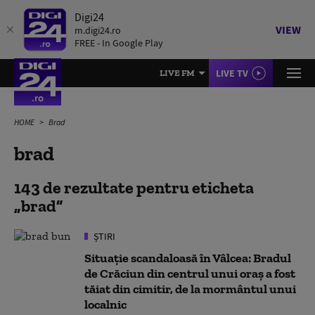
Digi24
VIEW
m.digi24.ro
FREE - In Google Play
LIVE TV
LIVE FM
HOME
Brad
brad
143 de rezultate pentru eticheta
brad
ȘTIRI
Situație scandaloasă în Vâlcea: Bradul
de Crăciun din centrul unui oraș a fost
tăiat din cimitir, de la mormântul unui
localnic