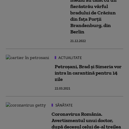
mediu au tăiat cu un
fierăstrău vârful
bradului de Crăciun
din fața Porții
Brandenburg, din
Berlin
21.12.2022
ACTUALITATE
Petroşani, Brad şi Simeria vor
intra în carantină pentru 14
zile
22.03.2021
SĂNĂTATE
Coronavirus România.
Avertismentul unui doctor,
după decesul celui de-al treilea