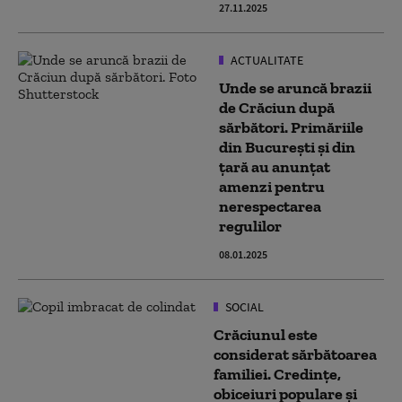
27.11.2025
ACTUALITATE
Unde se aruncă brazii
de Crăciun după
sărbători. Primăriile
din București și din
țară au anunțat
amenzi pentru
nerespectarea
regulilor
08.01.2025
SOCIAL
Crăciunul este
considerat sărbătoarea
familiei. Credinţe,
obiceiuri populare şi