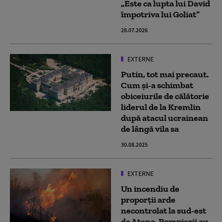
„Este ca lupta lui David
împotriva lui Goliat”
28.07.2026
EXTERNE
Putin, tot mai precaut.
Cum și-a schimbat
obiceiurile de călătorie
liderul de la Kremlin
după atacul ucrainean
de lângă vila sa
30.08.2025
EXTERNE
Un incendiu de
proporţii arde
necontrolat la sud-est
de Atena. Pompierii au