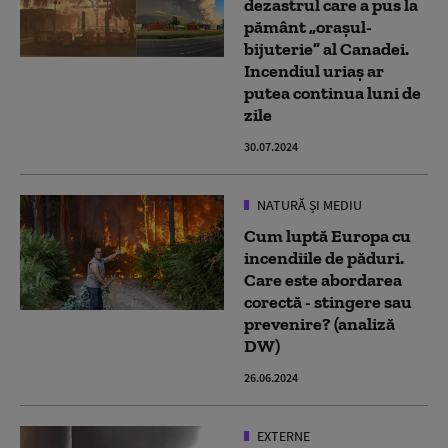
dezastrul care a pus la
pământ „orașul-
bijuterie” al Canadei.
Incendiul uriaș ar
putea continua luni de
zile
30.07.2024
NATURĂ ȘI MEDIU
Cum luptă Europa cu
incendiile de păduri.
Care este abordarea
corectă - stingere sau
prevenire? (analiză
DW)
26.06.2024
EXTERNE