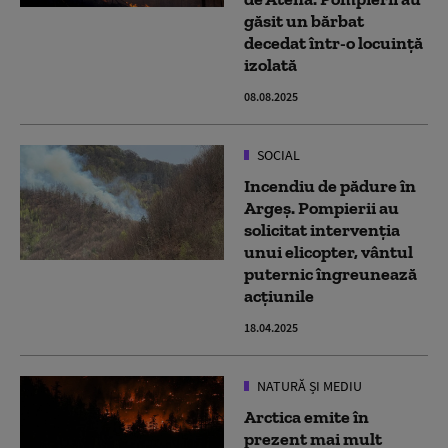
găsit un bărbat
decedat într-o locuință
izolată
08.08.2025
SOCIAL
Incendiu de pădure în
Argeș. Pompierii au
solicitat intervenția
unui elicopter, vântul
puternic îngreunează
acțiunile
18.04.2025
NATURĂ ȘI MEDIU
Arctica emite în
prezent mai mult