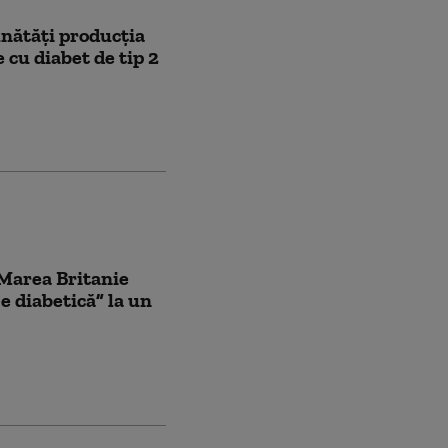
nătăți producția
 cu diabet de tip 2
 Marea Britanie
e diabetică” la un