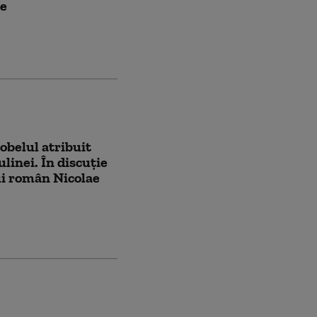
ne
obelul atribuit
linei. În discuție
i român Nicolae