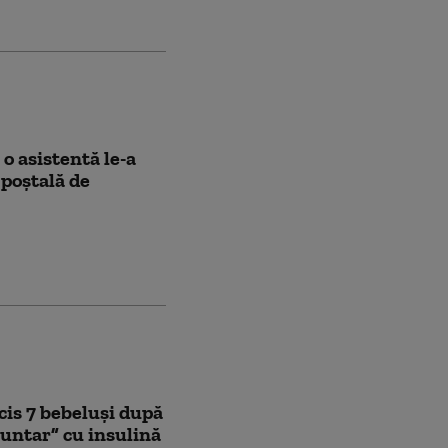
 o asistentă le-a
 poștală de
cis 7 bebeluși după
luntar” cu insulină