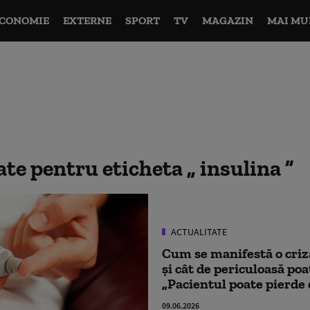
CONOMIE
EXTERNE
SPORT
TV
MAGAZIN
MAI MU
tate pentru eticheta
insulina
ACTUALITATE
Cum se manifestă o criz
și cât de periculoasă po
„Pacientul poate pierde o
09.06.2026