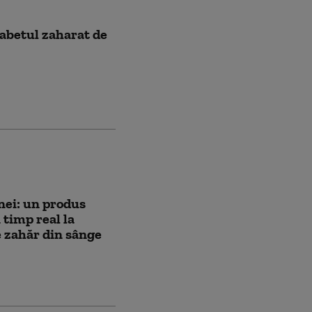
iabetul zaharat de
inei: un produs
 timp real la
e zahăr din sânge