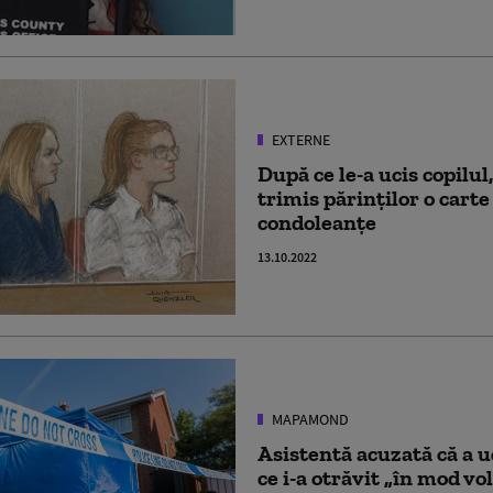
EXTERNE
După ce le-a ucis copilul,
trimis părinților o carte
condoleanțe
13.10.2022
MAPAMOND
Asistentă acuzată că a u
ce i-a otrăvit „în mod vo