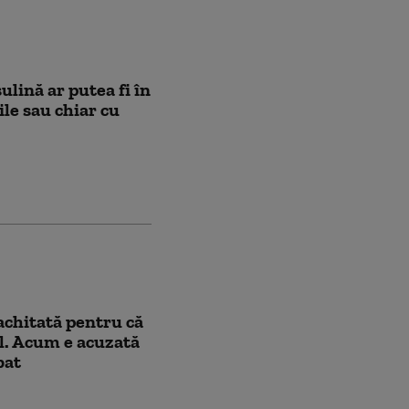
ulină ar putea fi în
ile sau chiar cu
achitată pentru că
l. Acum e acuzată
bat