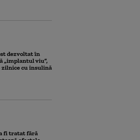
ost dezvoltat în
ă „implantul viu”,
e zilnice cu insulină
 fi tratat fără
estează efectele