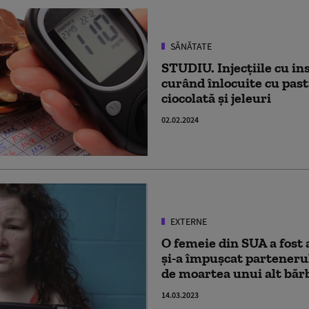
SĂNĂTATE
STUDIU. Injecțiile cu ins
curând înlocuite cu past
ciocolată și jeleuri
02.02.2024
EXTERNE
O femeie din SUA a fost 
și-a împușcat parteneru
de moartea unui alt băr
14.03.2023