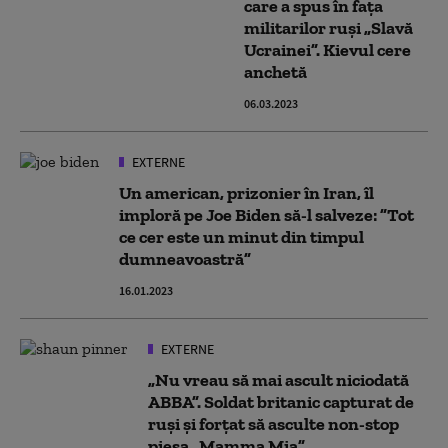
care a spus în fața
militarilor ruși „Slavă
Ucrainei”. Kievul cere
anchetă
06.03.2023
EXTERNE
Un american, prizonier în Iran, îl
imploră pe Joe Biden să-l salveze: ”Tot
ce cer este un minut din timpul
dumneavoastră”
16.01.2023
EXTERNE
„Nu vreau să mai ascult niciodată
ABBA”. Soldat britanic capturat de
ruși și forțat să asculte non-stop
piesa „Mamma Mia”