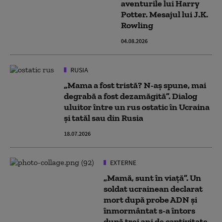
aventurile lui Harry
Potter. Mesajul lui J.K.
Rowling
04.08.2026
RUSIA
„Mama a fost tristă? N-aș spune, mai
degrabă a fost dezamăgită”. Dialog
uluitor între un rus ostatic în Ucraina
și tatăl sau din Rusia
18.07.2026
EXTERNE
„Mamă, sunt în viață”. Un
soldat ucrainean declarat
mort după probe ADN și
înmormântat s-a întors
după trei ani de captivitate