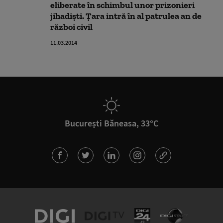
eliberate în schimbul unor prizonieri
jihadişti. Ţara intră în al patrulea an de
război civil
11.03.2014
București Băneasa, 33°C