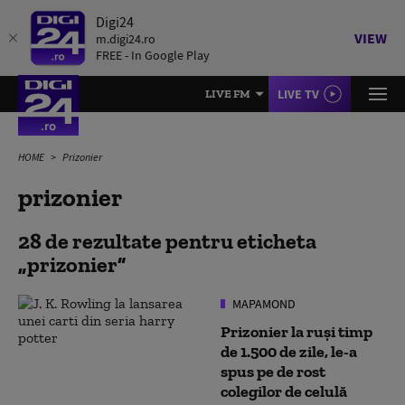
Digi24
VIEW
m.digi24.ro
FREE - In Google Play
LIVE TV
LIVE FM
HOME
Prizonier
prizonier
28 de rezultate pentru eticheta
prizonier
MAPAMOND
Prizonier la ruși timp
de 1.500 de zile, le-a
spus pe de rost
colegilor de celulă