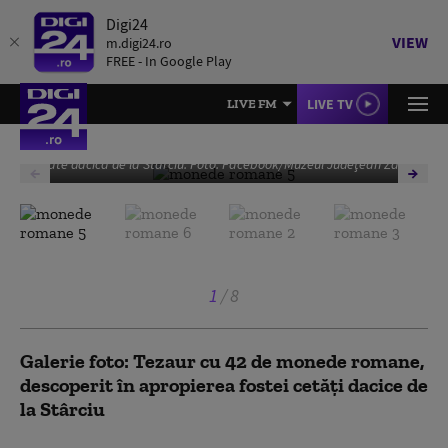
Digi24
VIEW
m.digi24.ro
FREE - In Google Play
LIVE TV
LIVE FM
Tezaur format din 42 de monede romane descoperit lângă fosta
cetate dacică de la Stârciu. Foto: Facebook/Muzeul Judeţean Zalău
1
/
8
Galerie foto: Tezaur cu 42 de monede romane,
descoperit în apropierea fostei cetăți dacice de
la Stârciu