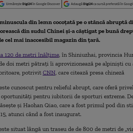
Urmărește
Digi24
în Google Discover
Adaugă
Digi24
ca sursă preferată în Googl
minuscula din lemn cocoțată pe o stâncă abruptă d
orească din sudul Chinei și-a câștigat pe bună drep
 cel mai inaccesibil magazin din țară.
a 120 de metri înălțime
, în Shiniuzhai, provincia Hu
e doi metri pătrați îi aprovizionează pe alpiniști cu 
oritoare, potrivit
CNN
, care citează presa chineză
ste cunoscut pentru relieful abrupt, care oferă privel
i oportunități pentru iubitorii de sporturi extreme. 
găsește și Haohan Qiao, care a fost primul pod din sti
15, atunci când a fost inaugurat.
ste situat lângă un traseu de de 800 de metri de „via 