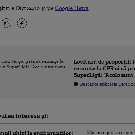
tirile Digi24.ro și pe
Google News
Lovitură de proporții: 
renunțe la CFR și să pre
SuperLigă: ”Acolo sunt 
Descarcă aplicația Digi Sp
utea interesa și:
impli ghizi la eroii munților: