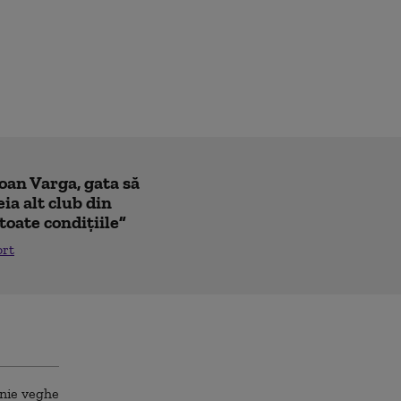
Ioan Varga, gata să
ia alt club din
toate condițiile”
ort