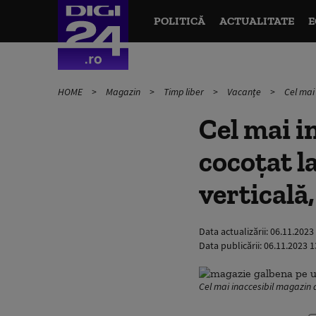
POLITICĂ
ACTUALITATE
E
HOME
Magazin
Timp liber
Vacanțe
Cel mai 
Cel mai i
cocoțat l
verticală,
Data actualizării:
06.11.2023
Data publicării:
06.11.2023 1
Cel mai inaccesibil magazin 