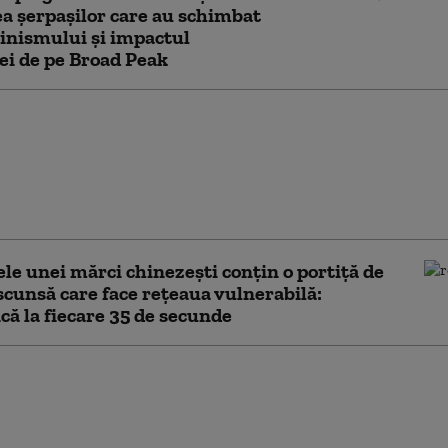
a șerpașilor care au schimbat
pinismului și impactul
ei de pe Broad Peak
 strategică a
onului. Cum se pregătesc
 Unite pentru un posibil
regional împotriva
sau Rusiei
le unei mărci chinezești conțin o portiță de
scunsă care face rețeaua vulnerabilă:
ă la fiecare 35 de secunde
xtinde controalele
la nivel global. Sunt
impozite neachitate de
 ani