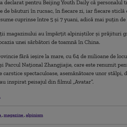
a declarat pentru Beijing Youth Daily că personalul 
le de băuturi în rucsac, în fiecare zi, iar fiecare sticlă 
sume cuprinse între 5 și 7 yuani, adică mai puțin de 
ii magazinului au împărțit alpiniștilor și prăjituri g
 ocazia unei sărbători de toamnă în China.
ovincie fără ieșire la mare, cu 64 de milioane de locui
și Parcul Național Zhangjiajie, care este renumit pen
e carstice spectaculoase, asemănătoare unor stâlpi, 
au inspirat peisajul din filmul „Avatar”.
.
a
magazine
alpinism