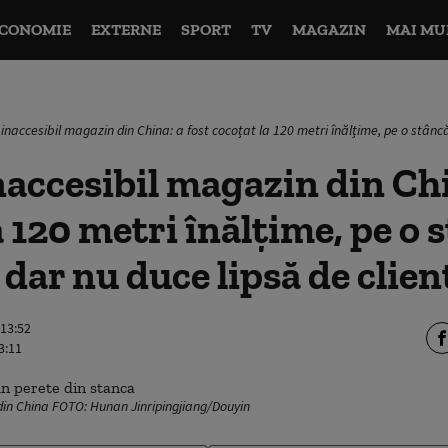
CONOMIE
EXTERNE
SPORT
TV
MAGAZIN
MAI MU
inaccesibil magazin din China: a fost cocoțat la 120 metri înălțime, pe o stâncă 
naccesibil magazin din Chi
a 120 metri înălțime, pe o 
 dar nu duce lipsă de clien
 13:52
3:11
din China FOTO: Hunan Jinripingjiang/Douyin