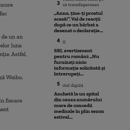
3
ancore
fac
„Anna, ţine-ţi prostul
acasă!”. Val de reacții
după ce un bărbat a
desenat o declarație...
p de un an
4
relor luna
SRI, avertisment
ție. Astfel,
pentru români: „Nu
furnizați nicio
informație solicitată și
întrerupeți...
eză Weibo.
5
Anchetă la un spital
din cauza numărului
n fiecare
mare de concedii
ment
medicale în plin sezon
estival...