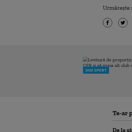
Urmărește ș
DIGI SPORT
Te-ar p
De la s