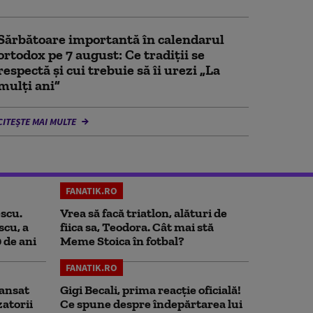
Sărbătoare importantă în calendarul
ortodox pe 7 august: Ce tradiții se
respectă și cui trebuie să îi urezi „La
mulți ani”
CITEȘTE MAI MULTE
FANATIK.RO
scu.
Vrea să facă triatlon, alături de
scu, a
fiica sa, Teodora. Cât mai stă
0 de ani
Meme Stoica în fotbal?
FANATIK.RO
ansat
Gigi Becali, prima reacție oficială!
zatorii
Ce spune despre îndepărtarea lui