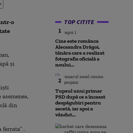
e
TOP CITITE
intr-o
1
tate
Cine este românca
Alecsandra Drăgoi,
tânăra care a realizat
nan,
fotografia oficială a
apă și
noului...
2
iști
Tupeul unui primar
De asemenea,
PSD după ce a încasat
despăgubiri pentru
clă din
secetă, iar apoi a
vândut...
ferrata” .