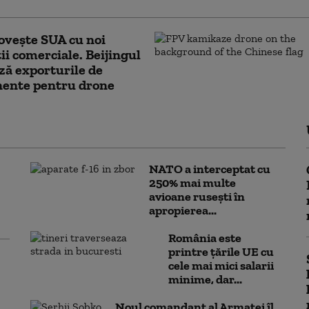
ovește SUA cu noi
ții comerciale. Beijingul
ză exporturile de
ente pentru drone
NATO a interceptat cu
250% mai multe
avioane rusești în
apropierea...
România este
printre țările UE cu
cele mai mici salarii
minime, dar...
Noul comandant al Armatei îl