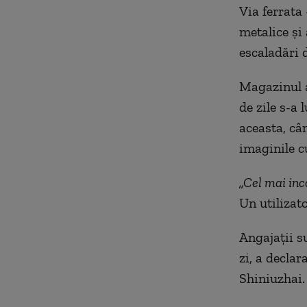
Via ferrata 
metalice și 
escaladări d
Magazinul a
de zile s-a 
aceasta, cân
imaginile cu
„Cel mai in
Un utilizat
Angajații s
zi, a decla
Shiniuzhai.