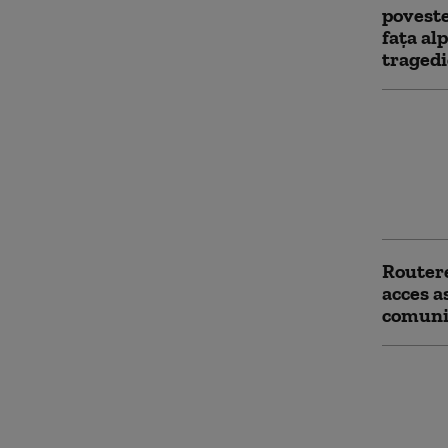
poveste
fața al
tragedi
Mișcare
Pentag
Statele
război 
Chinei 
Routere
acces a
comunic
China e
fiscale 
vizate 
zeci de