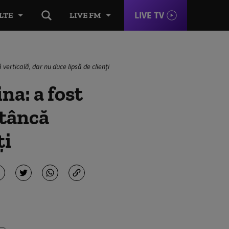
LIVE TV
LTE
LIVE FM
verticală, dar nu duce lipsă de clienți
na: a fost
stâncă
ți