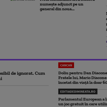
numește adjunct pe un
general din noua...
CANCAN
sibil de ignorat. Cum
Doliu pentru Dan Diacone
Fratele lui, Mario Diacone
ni
încetat din viață la doar 6
EDITIADEDIMINEATA.RO
Parlamentul European a l
un joc gratuit în care utili