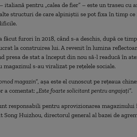
– italiană pentru „calea de fier” – este un traseu cu 
alte structuri de care alpiniștii se pot fixa în timp ce 
ificile.
 făcut furori în 2018, când s-a deschis, după ce tim
lucrat la construirea lui. A revenit în lumina reflectoa
d presa de stat a început din nou să-l readucă în aten
 magazinul s-au viralizat pe rețelele sociale.
comod magazin”
, așa este el cunoscut pe rețeaua chin
or a comentat:
„Este foarte solicitant pentru angajați”
.
unt responsabili pentru aprovizionarea magazinului î
rat Song Huizhou, directorul general al bazei de agre