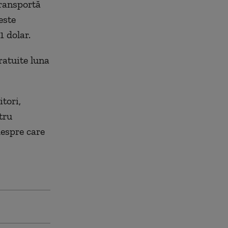
transportă
este
1 dolar.
ratuite luna
tori,
tru
despre care