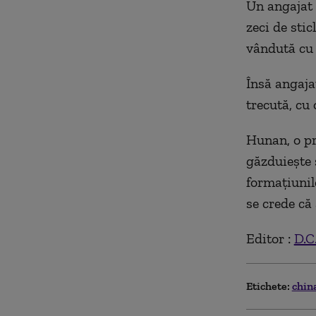
Un angajat 
zeci de stic
vândută cu 
Însă angajaț
trecută, cu
Hunan, o pr
găzduiește 
formațiunil
se crede că 
Editor :
D.C
Etichete:
chin