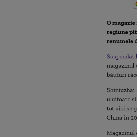
O magazie 
regiune pit
renumele de
Suspendat l
magazinul d
băuturi răc
Shiniuzhai e
uluitoare ș
tot aici se 
China în 20
Magazinul e