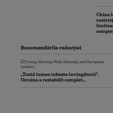
China l
restric
limitea
compon
Recomandările redacţiei
„Toată lumea iubește învingătorii”.
Ucraina a restabilit complet...