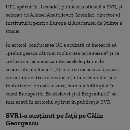
UE”, apărut în „Iscoada”, publicația oficială a SVR, și
semnat de Aleksei Anatolievici Gromîko, director al
Institutului pentru Europa al Academiei de Științe a
Rusiei.
În articol, conducerea UE e acuzată că încearcă să
„prelungească cât mai mult criza ucraineană” și că
„refuză să recunoască interesele legitime de
securitate ale Rusiei”. „Oricine se disociază de acest
curent mainstream devine o țintă presiunilor și a
tentativelor de ostracizare, cum s-a întâmplat în
cazul Budapestei, Bratislavei și al Belgradului”, se
mai arată în articolul apărut în publicația SVR.
SVR l-a susținut pe față pe Călin
Georgescu