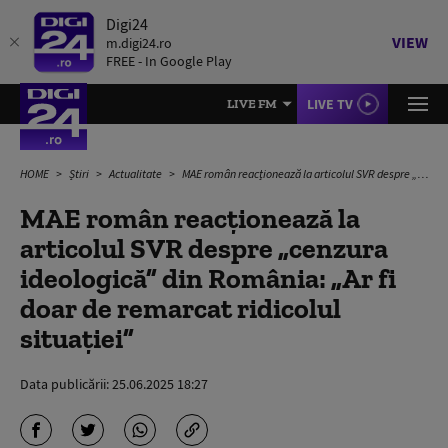
Digi24
VIEW
m.digi24.ro
FREE - In Google Play
LIVE TV
LIVE FM
HOME
Știri
Actualitate
MAE român reacționează la articolul SVR despre „cenzura ideologică” din România: „Ar fi doar de remarcat ridicolul situației”
MAE român reacționează la
articolul SVR despre „cenzura
ideologică” din România: „Ar fi
doar de remarcat ridicolul
situației”
Data publicării:
25.06.2025 18:27