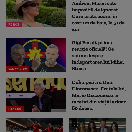
Andreei Marin este
imposibil de ignorat.
Cum arată acum, în
costum de baie, la 51 de
PE ROZ
ani
Gigi Becali, prima
reacție oficială! Ce
spune despre
îndepărtarea lui Mihai
Stoica
FANATIK.RO
Doliu pentru Dan
Diaconescu. Fratele lui,
Mario Diaconescu, a
încetat din viață la doar
60 de ani
CANCAN