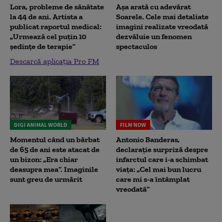
Lora, probleme de sănătate
Așa arată cu adevărat
la 44 de ani. Artista a
Soarele. Cele mai detaliate
publicat raportul medical:
imagini realizate vreodată
„Urmează cel puțin 10
dezvăluie un fenomen
ședințe de terapie”
spectaculos
Descarcă aplicația Pro FM
DIGI ANIMAL WORLD
FILM NOW
Momentul când un bărbat
Antonio Banderas,
de 65 de ani este atacat de
declarație surpriză despre
un bizon: „Era chiar
infarctul care i-a schimbat
deasupra mea”. Imaginile
viața: „Cel mai bun lucru
sunt greu de urmărit
care mi s-a întâmplat
vreodată”