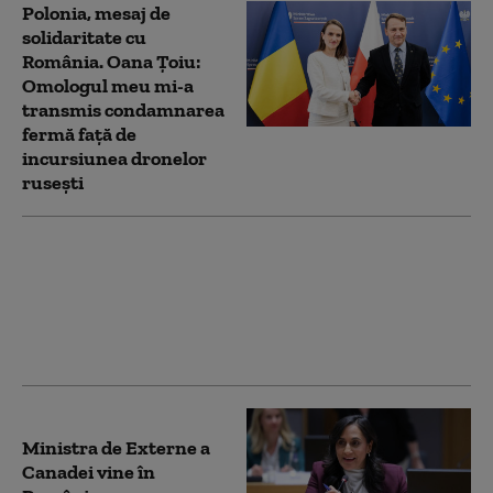
Polonia, mesaj de
solidaritate cu
România. Oana Ţoiu:
Omologul meu mi-a
transmis condamnarea
fermă față de
incursiunea dronelor
rusești
Ambasadorul Rusiei a
fost convocat la
Ministerul de Externe
Ministra de Externe a
Canadei vine în