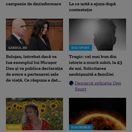
campanie de dezinformare
La ce notă a ajuns după
contestație
GANDUL.RO
DIGI SPORT
Bolojan, întrebat dacă va
Tragic: cel mai bun din
lua exemplul lui Nicușor
istorie a murit subit, la 43
Dan și va publica declarația
de ani. Solicitarea
de avere a partenerei sale
neobișnuită a familiei
de viață. Ce răspuns a dat...
Descarcă aplicația Digi
Sport
PRO FM
DIGI WORLD