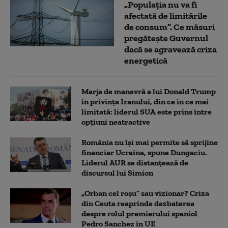
„Populația nu va fi
afectată de limitările
de consum”. Ce măsuri
pregătește Guvernul
dacă se agravează criza
energetică
Marja de manevră a lui Donald Trump
în privința Iranului, din ce în ce mai
limitată: liderul SUA este prins între
opțiuni neatractive
România nu își mai permite să sprijine
financiar Ucraina, spune Dungaciu.
Liderul AUR se distanțează de
discursul lui Simion
„Orban cel roșu” sau vizionar? Criza
din Ceuta reaprinde dezbaterea
despre rolul premierului spaniol
Pedro Sanchez în UE