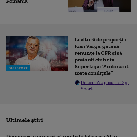
România
Lovitură de proporții:
Ioan Varga, gata să
renunțe la CFR și să
preia alt club din
SuperLigă: ”Acolo sunt
DIGI SPORT
toate condițiile”
Descarcă aplicația Digi
Sport
Ultimele știri
Danemarca încearcă să combată folosirea AI în