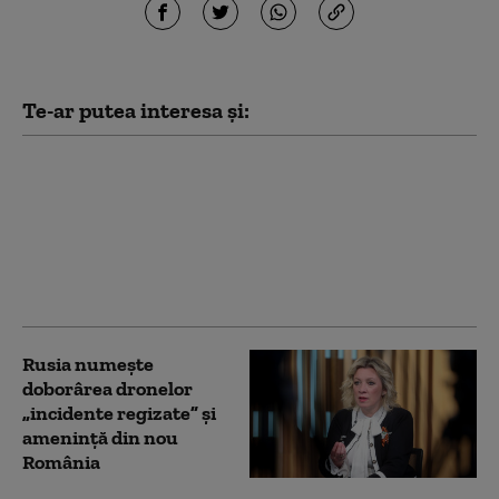
Te-ar putea interesa și:
Ministerul de Externe
de la București face
precizări în legătură cu
românca arestată în
Germania pentru
spionaj
Rusia numește
doborârea dronelor
„incidente regizate” și
amenință din nou
România