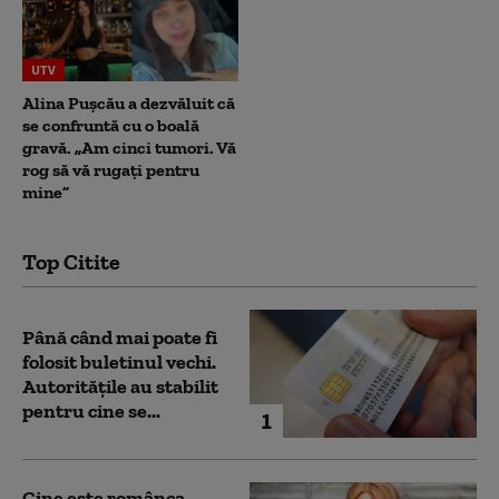
UTV
Alina Pușcău a dezvăluit că
se confruntă cu o boală
gravă. „Am cinci tumori. Vă
rog să vă rugați pentru
mine”
Top Citite
Până când mai poate fi
folosit buletinul vechi.
Autoritățile au stabilit
pentru cine se...
1
Cine este românca