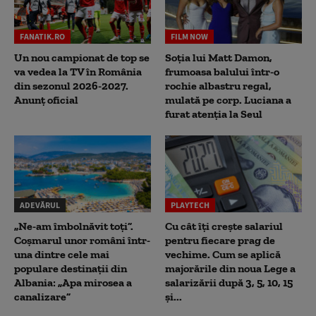
FANATIK.RO
FILM NOW
Un nou campionat de top se
Soția lui Matt Damon,
va vedea la TV în România
frumoasa balului într-o
din sezonul 2026-2027.
rochie albastru regal,
Anunț oficial
mulată pe corp. Luciana a
furat atenția la Seul
ADEVĂRUL
PLAYTECH
„Ne-am îmbolnăvit toți”.
Cu cât îți crește salariul
Coșmarul unor români într-
pentru fiecare prag de
una dintre cele mai
vechime. Cum se aplică
populare destinații din
majorările din noua Lege a
Albania: „Apa mirosea a
salarizării după 3, 5, 10, 15
canalizare”
și...