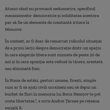
Atunci când nu provoacă nedumerire, specificul
mecanismelor democratice și soliditatea acestora
par să fie un elemente de constantă iritare la
Moscova
În context, ar fi doar d
e remarcat ridicolul situației
de a primi lecții despre democrație dintr-un spațiu
în care alegerile libere sunt mimate de peste 20 de
ani și în care opoziția este redusă la tăcere, arestată
sau eliminată fizic.
În Rusia de astăzi, gesturi umane, firești, simple
cum ar fi să ajuți civili ucraineni sau să depui un
buchet de flori în memoria lui Boris Nemțov te pot
costa libertatea.”,
a scris Andrei
Țărnea pe rețeaua
socială X.