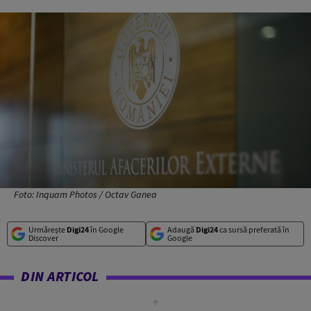
Foto: Inquam Photos / Octav Ganea
Urmărește
Digi24
în Google
Adaugă
Digi24
ca sursă preferată în
Discover
Google
DIN ARTICOL