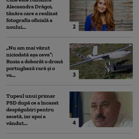
Alecsandra Drăgoi,
tânăra care a realizat
fotografia oficială a
2
noului...
„Nu am mai văzut
niciodată așa ceva”:
Rusia a doborât o dronă
portugheză rară și o
3
va...
Tupeul unui primar
PSD după ce a încasat
despăgubiri pentru
secetă, iar apoi a
4
vândut...