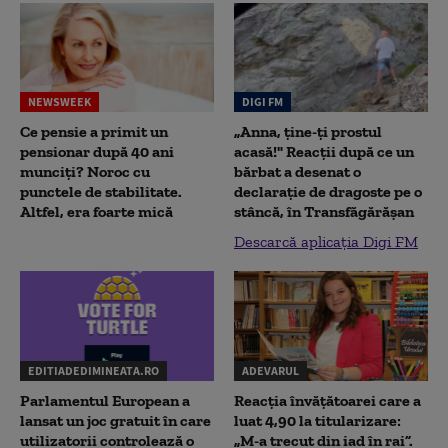
NEWSWEEK
DIGI FM
Ce pensie a primit un
„Anna, ţine-ţi prostul
pensionar după 40 ani
acasă!" Reacţii după ce un
munciți? Noroc cu
bărbat a desenat o
punctele de stabilitate.
declaraţie de dragoste pe o
Altfel, era foarte mică
stâncă, în Transfăgărăşan
Descarcă aplicația Digi FM
EDITIADEDIMINEATA.RO
ADEVARUL
Parlamentul European a
Reacția învățătoarei care a
lansat un joc gratuit în care
luat 4,90 la titularizare:
utilizatorii controlează o
„M-a trecut din iad în rai”.