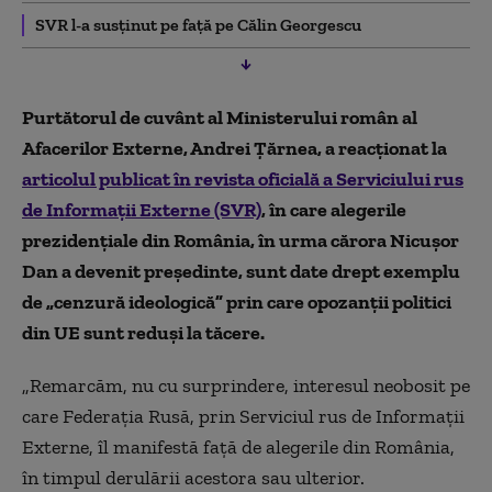
SVR l-a susținut pe față pe Călin Georgescu
Purtătorul de cuvânt al Ministerului român al
Afacerilor Externe, Andrei Țărnea, a reacționat la
articolul publicat în revista
oficială a Serviciului rus
de Informații Externe (SVR)
, în care a
legerile
prezidențiale din România, în urma cărora Nicușor
Dan a devenit președinte, sunt date drept exemplu
de „cenzură ideologică” prin care opozanții politici
din UE sunt reduși la tăcere.
„
Remarcăm, nu cu surprindere, interesul neobosit pe
care Federația Rusă, prin Serviciul rus de Informații
Externe, îl manifestă față de alegerile din România,
în timpul derulării acestora sau ulterior.