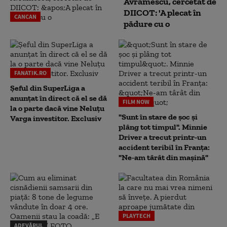
Avramescu, cercetat de
DIICOT: 'A plecat în
CANCAN
pădure cu o
FANATIK.RO
Șeful din SuperLiga a
anunțat în direct că el se dă
FILM NOW
la o parte dacă vine Neluțu
"Sunt în stare de șoc și
Varga investitor. Exclusiv
plâng tot timpul". Minnie
Driver a trecut printr-un
accident teribil în Franța:
"Ne-am târât din mașină"
PLAYTECH
ADEVĂRUL