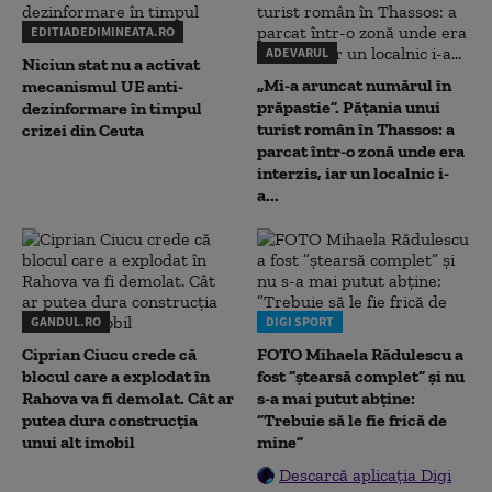
EDITIADEDIMINEATA.RO
ADEVARUL
Niciun stat nu a activat
„Mi-a aruncat numărul în
mecanismul UE anti-
prăpastie”. Pățania unui
dezinformare în timpul
turist român în Thassos: a
crizei din Ceuta
parcat într-o zonă unde era
interzis, iar un localnic i-
a...
GANDUL.RO
DIGI SPORT
Ciprian Ciucu crede că
FOTO Mihaela Rădulescu a
blocul care a explodat în
fost ”ștearsă complet” și nu
Rahova va fi demolat. Cât ar
s-a mai putut abține:
putea dura construcția
”Trebuie să le fie frică de
unui alt imobil
mine”
Descarcă aplicația Digi