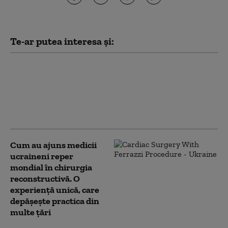
Te-ar putea interesa și:
Patru angajaţi ai
Penitenciarului Giurgiu
au fost reţinuţi după ce
un deţinut bătut a intrat
în stop cardio-respirator
Cum au ajuns medicii
ucraineni reper
mondial în chirurgia
reconstructivă. O
experiență unică, care
depășește practica din
multe țări