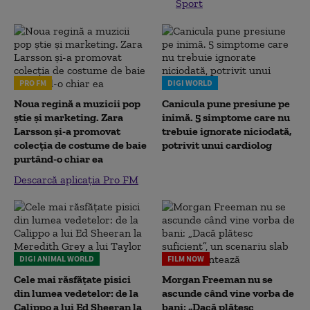
Sport
PRO FM
DIGI WORLD
Noua regină a muzicii pop
Canicula pune presiune pe
știe și marketing. Zara
inimă. 5 simptome care nu
Larsson și-a promovat
trebuie ignorate niciodată,
colecția de costume de baie
potrivit unui cardiolog
purtând-o chiar ea
Descarcă aplicația Pro FM
DIGI ANIMAL WORLD
FILM NOW
Cele mai răsfățate pisici
Morgan Freeman nu se
din lumea vedetelor: de la
ascunde când vine vorba de
Calippo a lui Ed Sheeran la
bani: „Dacă plătesc