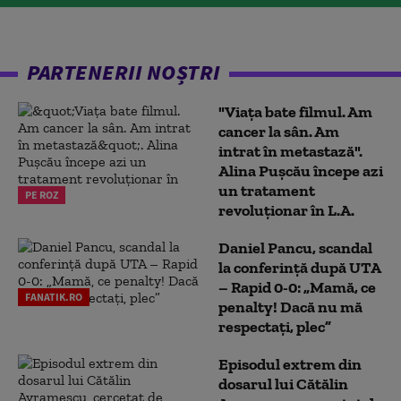
PARTENERII NOȘTRI
"Viața bate filmul. Am
cancer la sân. Am
intrat în metastază".
Alina Pușcău începe azi
un tratament
PE ROZ
revoluționar în L.A.
Daniel Pancu, scandal
la conferință după UTA
– Rapid 0-0: „Mamă, ce
FANATIK.RO
penalty! Dacă nu mă
respectați, plec”
Episodul extrem din
dosarul lui Cătălin