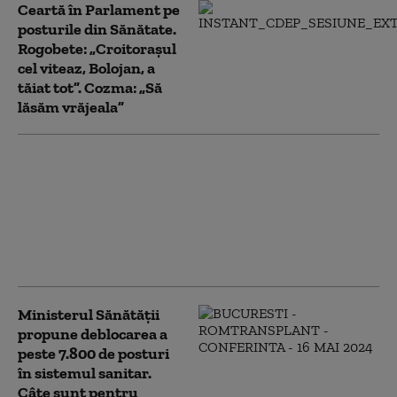
Ceartă în Parlament pe
posturile din Sănătate.
Rogobete: „Croitorașul
cel viteaz, Bolojan, a
tăiat tot”. Cozma: „Să
lăsăm vrăjeala”
Medicul Radu Țincu: Dacă
legea salarizării va fi
adoptată va duce la
agravarea deficitului de
personal din ATI și primiri
urgențe
Ministerul Sănătății
propune deblocarea a
peste 7.800 de posturi
în sistemul sanitar.
Câte sunt pentru