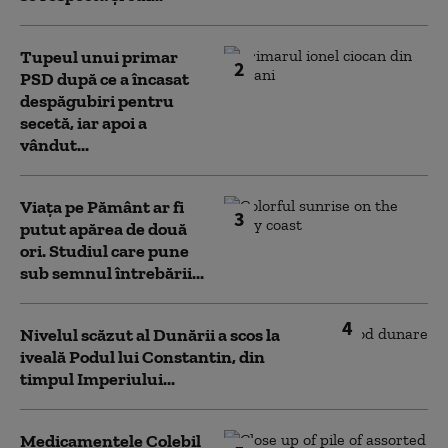
Tupeul unui primar
2
PSD după ce a încasat
despăgubiri pentru
secetă, iar apoi a
vândut...
Viața pe Pământ ar fi
3
putut apărea de două
ori. Studiul care pune
sub semnul întrebării...
4
Nivelul scăzut al Dunării a scos la
iveală Podul lui Constantin, din
timpul Imperiului...
Medicamentele Colebil