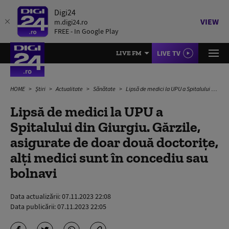
Digi24
VIEW
m.digi24.ro
FREE - In Google Play
LIVE TV
LIVE FM
HOME
Știri
Actualitate
Sănătate
Lipsă de medici la UPU a Spitalului din Giurgiu. Gărzile, asigurate de doar două doctoriţe, alţi medici sunt în concediu sau bolnavi
Lipsă de medici la UPU a
Spitalului din Giurgiu. Gărzile,
asigurate de doar două doctoriţe,
alţi medici sunt în concediu sau
bolnavi
Data actualizării:
07.11.2023 22:08
Data publicării:
07.11.2023 22:05