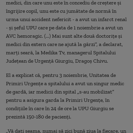
medici, din care unu este în concediu de creştere şi
îngrijire copil, unu este cu jumătate de normă în
urma unui accident nefericit - a avut un infarct renal
- şi şeful UPU care pe data de 1 noiembrie a avut un
AVC hemoragic. (...) Mai sunt alte două doctoriţe şi
medici din extern care ne ajută la gărzi”, a declarat,
marţi seară, la Medika Tv, managerul Spitalului
Judeţean de Urgenţă Giurgiu, Dragoş Chivu.
El a explicat că, pentru 3 noiembrie, Unitatea de
Primiri Urgenţe a spitalului a avut un singur medic
de gardă, iar medicii din spital „s-au mobilizat”
pentru a asigura garda la Primiri Urgenţe, în
condiţiile în care în 24 de ore la UPU Giurgiu se
prezintă 150-180 de pacienţi.
„Vă daţi seama, numai să zici bună ziua la fiecare, un