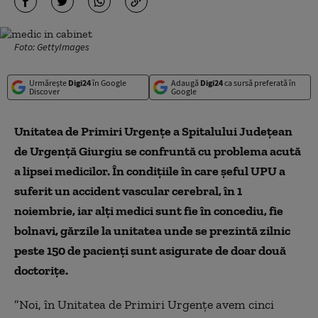
Foto: GettyImages
Urmărește
Digi24
în Google
Adaugă
Digi24
ca sursă preferată în
Discover
Google
Unitatea de Primiri Urgenţe a Spitalului Judeţean
de Urgenţă Giurgiu se confruntă cu problema acută
a lipsei medicilor. În condiţiile în care şeful UPU a
suferit un accident vascular cerebral, în 1
noiembrie, iar alţi medici sunt fie în concediu, fie
bolnavi, gărzile la unitatea unde se prezintă zilnic
peste 150 de pacienţi sunt asigurate de doar două
doctoriţe.
”Noi, în Unitatea de Primiri Urgenţe avem cinci