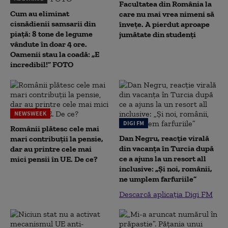
Facultatea din România la
Cum au eliminat
care nu mai vrea nimeni să
cisnădienii samsarii din
înveţe. A pierdut aproape
piață: 8 tone de legume
jumătate din studenţi
vândute în doar 4 ore.
Oamenii stau la coadă: „E
incredibil!” FOTO
NEWSWEEK
DIGI FM
Românii plătesc cele mai
Dan Negru, reacție virală
mari contribuții la pensie,
din vacanța în Turcia după
dar au printre cele mai
ce a ajuns la un resort all
mici pensii în UE. De ce?
inclusive: „Și noi, românii,
ne umplem farfuriile”
Descarcă aplicația Digi FM