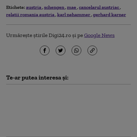
Etichete:
austria
schengen
mae
cancelarul austriac
relatii romania austria
karl nehammer
gerhard karner
Urmărește știrile Digi24.ro și pe
Google News
Te-ar putea interesa și:
MAE avertizează
românii care vor să
meargă în Spania: Sunt
anunțate măsuri
speciale în ziua eclipsei
solare