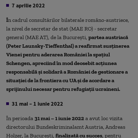
7 aprilie 2022
Î
n cadrul consultărilor bilaterale româno-austriece,
la nivel de secretar de stat (MAE RO) - secretar
general (MAE AT), de la București,
partea austriacă
(Peter Launsky-Tieffenthal) a reafirmat susținerea
Vienei pentru aderarea României la spațiul
Schengen, apreciind în mod deosebit acțiunea
responsabilă și solidară a României de gestionare a
situației de la frontiera cu UA și de acordare a
sprijinului necesar pentru refugiații ucraineni.
31 mai – 1 iunie 2022
În perioada
31 mai – 1 iunie 2022
a avut loc vizita
directorului Bundeskriminalamt Austria, Andreas
Holzer, la Bucureşti,
finalizată cu succes
, pentru