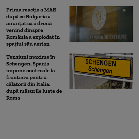
Prima reacție a MAE
după ce Bulgaria a
anunţat că o dronă
venind dinspre
România a explodat în
spaţiul său aerian
Tensiuni maxime în
Schengen. Spania
impune controale la
frontieră pentru
călătorii din Italia,
după măsurile luate de
Roma
Spania ameninţă Italia
cu contramăsuri dacă
nu elimină controalele
la frontiere impuse