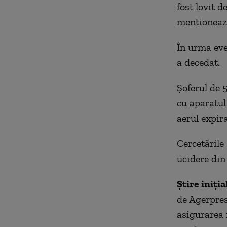
fost lovit d
menţionează
În urma eve
a decedat.
Şoferul de 5
cu aparatul
aerul expira
Cercetările
ucidere din
Știre iniția
de Agerpres
asigurarea 