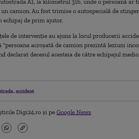
utostrada A1, la kilometrul 316, unde o persoană ar fi
 un camion. Au fost trimise o autospecială de stinger
 echipaj de prim ajutor.
ele de intervenţie au ajuns la locul producerii accide
ă "persoana acroşată de camion prezintă leziuni inc
ind declarat decesul acesteia de către echipajul medica
strada
accident
tirile Digi24.ro și pe
Google News