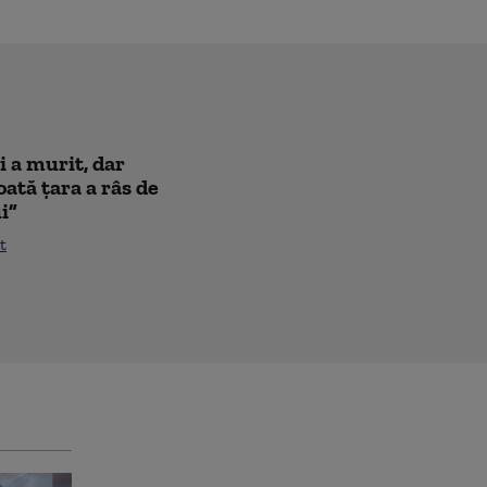
i a murit, dar
oată țara a râs de
i”
t