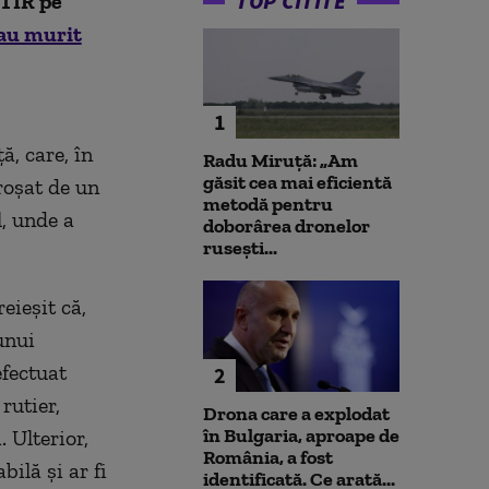
TOP CITITE
 TIR pe
 au murit
1
, care, în
Radu Miruță: „Am
găsit cea mai eficientă
croşat de un
metodă pentru
l, unde a
doborârea dronelor
rusești...
reieşit că,
unui
efectuat
2
rutier,
Drona care a explodat
în Bulgaria, aproape de
 Ulterior,
România, a fost
ilă şi ar fi
identificată. Ce arată...