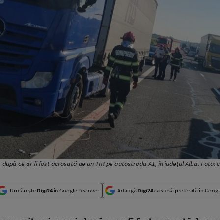
după ce ar fi fost acroşată de un TIR pe autostrada A1, în judeţul Alba. Foto: cl
Urmărește
Digi24
în Google Discover
Adaugă
Digi24
ca sursă preferată în Googl