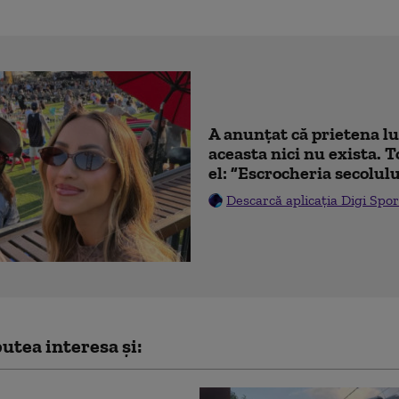
A anunțat că prietena lu
aceasta nici nu exista. T
el: ”Escrocheria secolulu
Descarcă aplicația Digi Spor
utea interesa și: