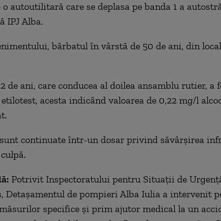
e o autoutilitară care se deplasa pe banda 1 a autostră
 IPJ Alba.
nimentului, bărbatul în vârstă de 50 de ani, din local
2 de ani, care conducea al doilea ansamblu rutier, a f
 etilotest, acesta indicând valoarea de 0,22 mg/l alcoo
t.
 sunt continuate într-un dosar privind săvârşirea inf
 culpă.
lă:
Potrivit Inspectoratului pentru Situaţii de Urgenţă
, Detaşamentul de pompieri Alba Iulia a intervenit p
măsurilor specifice şi prim ajutor medical la un acci