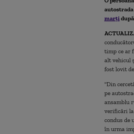
O persoană 
autostrada 
marți
după 
ACTUALIZ
conducătoru
timp ce ar f
alt vehicul 
fost lovit d
"Din cercetă
pe autostra
ansamblu ru
verificări l
condus de u
în urma impa