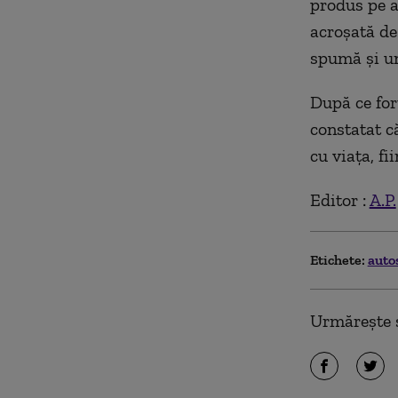
produs pe a
acroşată de
spumă şi un
După ce forţ
constatat c
cu viaţa, fi
Editor :
A.P.
Etichete:
auto
Urmărește ș