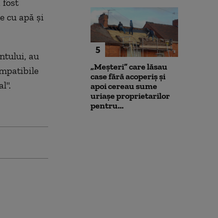
 fost
e cu apă şi
5
ntului, au
„Meșteri” care lăsau
ompatibile
case fără acoperiș și
l".
apoi cereau sume
uriașe proprietarilor
pentru...