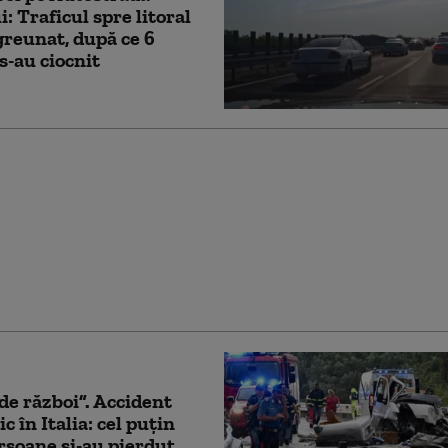
i: Traficul spre litoral
greunat, după ce 6
s-au ciocnit
ăniţi, dintre care zece
e gravă, după coliziunea
două tramvaie în
nia
de război”. Accident
c în Italia: cel puțin
rsoane și-au pierdut