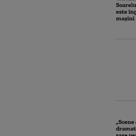
Soarelu
este în
mașini 
25 de r
în star
dintre 
Germa
„Scene 
dramati
șase pe