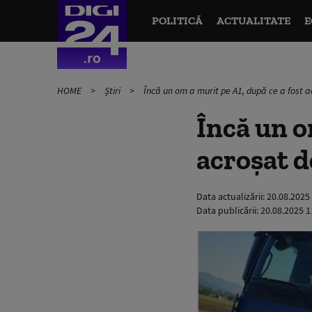
POLITICĂ
ACTUALITATE
E
HOME
Știri
Încă un om a murit pe A1, după ce a fost a
Încă un o
acroşat d
Data actualizării:
20.08.2025
Data publicării:
20.08.2025 1