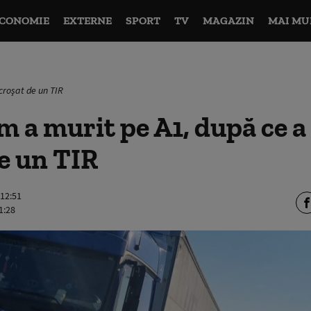
CONOMIE
EXTERNE
SPORT
TV
MAGAZIN
MAI MU
croşat de un TIR
m a murit pe A1, după ce a
e un TIR
 12:51
1:28