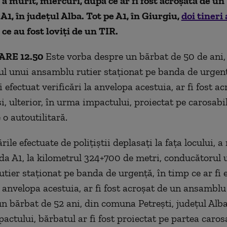
a murit, miercuri, după ce ar fi fost acroşată de un
A1, în judeţul Alba. Tot pe A1, în Giurgiu,
doi tineri
ce au fost loviți de un TIR.
ARE 12.50
Este vorba despre un bărbat de 50 de ani,
l unui ansamblu rutier staţionat pe banda de urgenţă
i efectuat verificări la anvelopa acestuia, ar fi fost a
şi, ulterior, în urma impactului, proiectat pe carosabi
e o autoutilitară.
rile efectuate de poliţiştii deplasaţi la faţa locului, a 
da A1, la kilometrul 324+700 de metri, conducătorul 
tier staţionat pe banda de urgenţă, în timp ce ar fi 
a anvelopa acestuia, ar fi fost acroşat de un ansamblu 
n bărbat de 52 ani, din comuna Petreşti, judeţul Alba.
ctului, bărbatul ar fi fost proiectat pe partea carosab