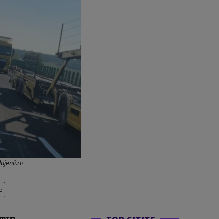
ujenii.ro
e