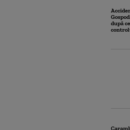
Acciden
Gospodă
după ce
control
Acciden
și un T
autoveh
unul di
Caramb