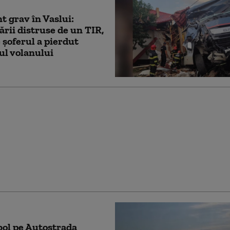
t grav în Vaslui:
rii distruse de un TIR,
 șoferul a pierdut
ul volanului
t grav între o mașină
IR. În urma impactului,
iculele au luat foc și
ntre șoferi a murit
ol pe Autostrada