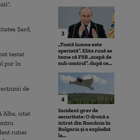
zii",
itatea Şard,
3
„Toată lumea este
speriată”. Elita rusă se
ost testat
teme că FSB „scapă de
l pur în
sub control”, după ce...
racţiunii de
4
Incident grav de
 Alba, citat
securitate: O dronă a
entru
intrat din România în
Bulgaria şi a explodat
dent rutier
la...