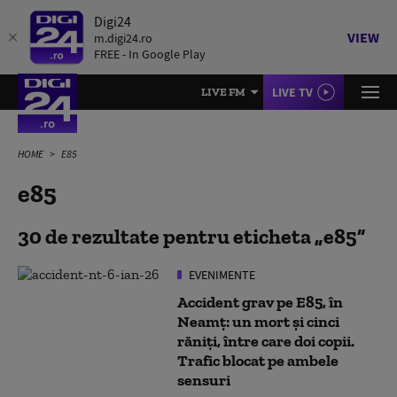
Digi24
VIEW
m.digi24.ro
FREE - In Google Play
LIVE TV
LIVE FM
HOME
E85
e85
30 de rezultate pentru eticheta
e85
EVENIMENTE
Accident grav pe E85, în
Neamţ: un mort şi cinci
răniţi, între care doi copii.
Trafic blocat pe ambele
sensuri