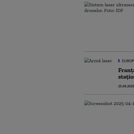
EUROP
Franț
stațio
25.04.202