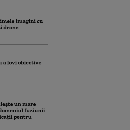
rimele imagini cu
și drone
 a lovi obiective
uiește un mare
 domeniul fuziunii
icații pentru