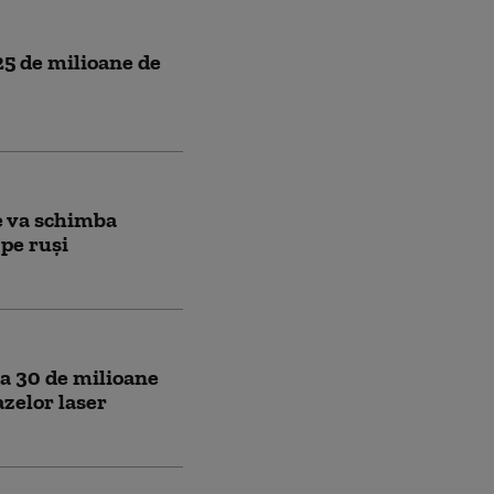
25 de milioane de
e va schimba
 pe ruși
la 30 de milioane
zelor laser