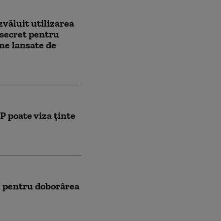
văluit utilizarea
asecret pentru
ne lansate de
P poate viza ținte
” pentru doborârea