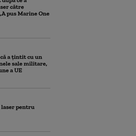
 după ce a
aser către
 „A pus Marine One
ă a țintit cu un
nele sale militare,
iune a UE
m laser pentru