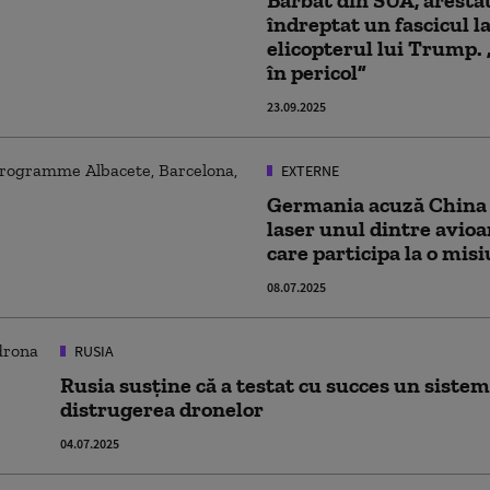
Bărbat din SUA, arestat
îndreptat un fascicul l
elicopterul lui Trump.
în pericol”
23.09.2025
EXTERNE
Germania acuză China c
laser unul dintre avioa
care participa la o mis
08.07.2025
RUSIA
Rusia susține că a testat cu succes un siste
distrugerea dronelor
04.07.2025