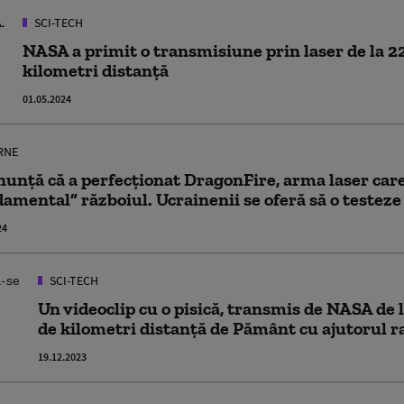
SCI-TECH
NASA a primit o transmisiune prin laser de la 2
kilometri distanță
01.05.2024
RNE
unță că a perfecționat DragonFire, arma laser car
amental” războiul. Ucrainenii se oferă să o testeze
24
SCI-TECH
Un videoclip cu o pisică, transmis de NASA de 
de kilometri distanţă de Pământ cu ajutorul ra
19.12.2023