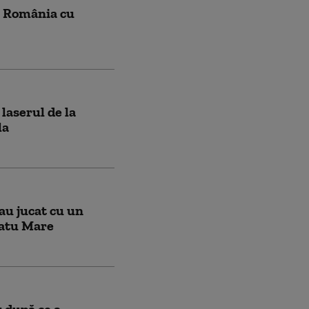
în România cu
laserul de la
la
-au jucat cu un
Satu Mare