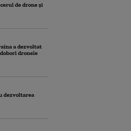
cerul de drone și
raina a dezvoltat
 doborî dronele
ru dezvoltarea