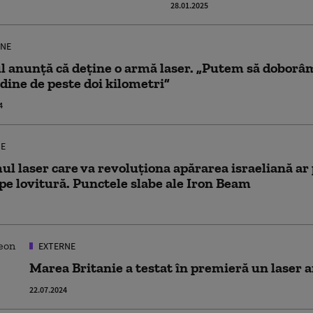
28.01.2025
NE
l anunță că deține o armă laser. „Putem să doborâm
udine de peste doi kilometri”
4
E
ul laser care va revoluționa apărarea israeliană ar
 pe lovitură. Punctele slabe ale Iron Beam
EXTERNE
Marea Britanie a testat în premieră un laser 
22.07.2024