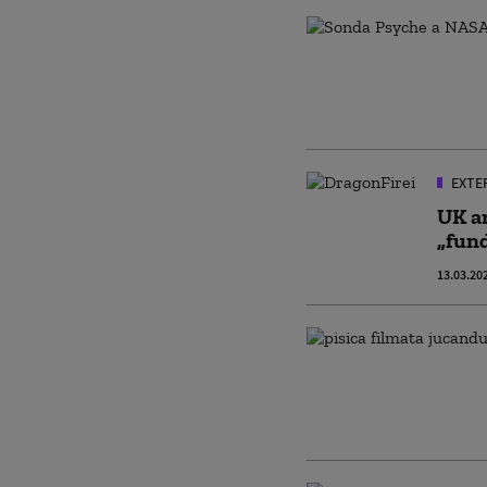
EXTE
UK an
„fund
13.03.20