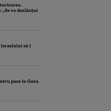
tarizarea.
 „Se va dezlănțui
Israelului să-l
tru pace în Gaza.