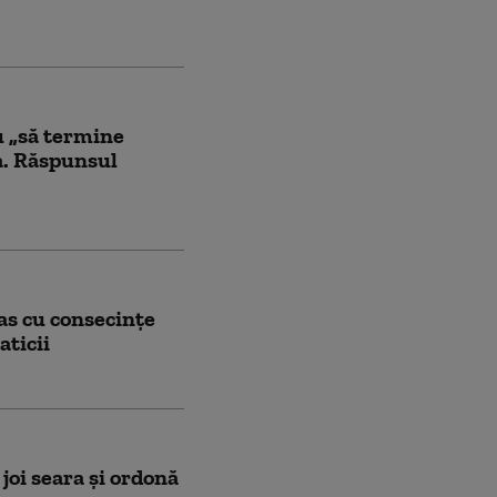
u „să termine
za. Răspunsul
s cu consecințe
aticii
oi seara și ordonă