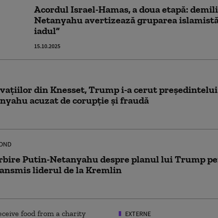
Acordul Israel-Hamas, a doua etapă: demili
Netanyahu avertizează gruparea islamistă:
iadul”
15.10.2025
vațiilor din Knesset, Trump i-a cerut președintelui 
nyahu acuzat de corupție și fraudă
OND
bire Putin-Netanyahu despre planul lui Trump pen
ransmis liderul de la Kremlin
EXTERNE