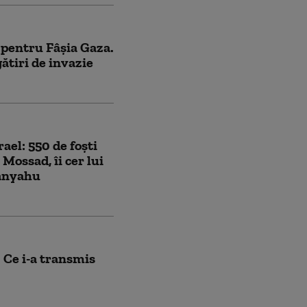
 pentru Fâșia Gaza.
gătiri de invazie
rael: 550 de foști
i Mossad, îi cer lui
tanyahu
. Ce i-a transmis