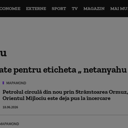
CONOMIE
EXTERNE
SPORT
TV
MAGAZIN
MAI MU
hu
tate pentru eticheta
netanyah
MAPAMOND
Petrolul circulă din nou prin Strâmtoarea Ormuz,
Orientul Mijlociu este deja pus la încercare
18.06.2026
MAPAMOND