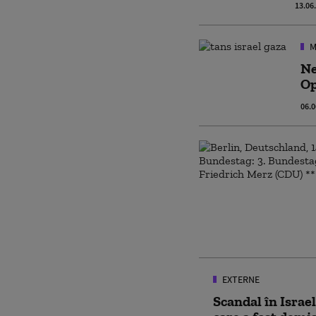
13.06
M
Ne
Op
06.0
EXTERNE
Scandal în Israe