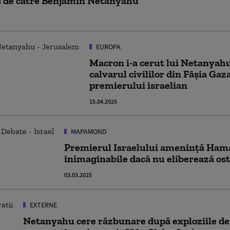
is de către Benjamin Netanyahu
EUROPA
Macron i-a cerut lui Netanyah
calvarul civililor din Fâșia Ga
premierului israelian
15.04.2025
MAPAMOND
Premierul Israelului amenință Hama
inimaginabile dacă nu eliberează ost
03.03.2025
EXTERNE
Netanyahu cere răzbunare după exploziile de j