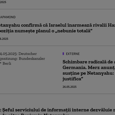
.2025
APAMOND
tanyahu confirmă că Israelul înarmează rivalii H
oziția numește planul o „nebunie totală”
6.2025
EXTERNE
Schimbare radicală de 
Germania. Merz anunță
susține pe Netanyahu:
justifica”
26.05.2025
l: Șeful serviciului de informații interne dezvăluie