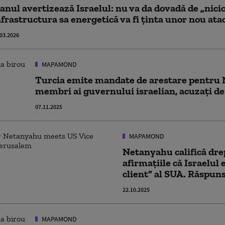
ranul avertizează Israelul: nu va da dovadă de „nici
nfrastructura sa energetică va fi ținta unor nou ata
.03.2026
MAPAMOND
Turcia emite mandate de arestare pentru 
membri ai guvernului israelian, acuzați de
07.11.2025
MAPAMOND
Netanyahu califică drep
afirmațiile că Israelul 
client” al SUA. Răspuns
22.10.2025
MAPAMOND