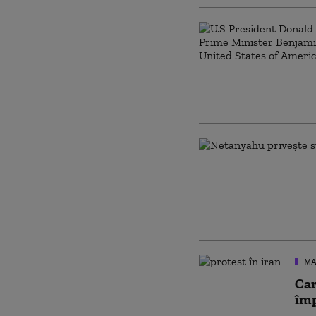
MA
Car
împ