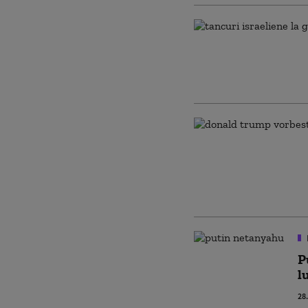
P
l
28