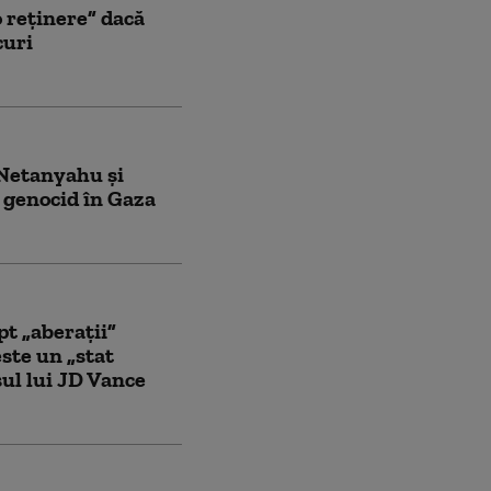
o reținere” dacă
curi
Netanyahu și
 genocid în Gaza
t „aberații”
este un „stat
ul lui JD Vance