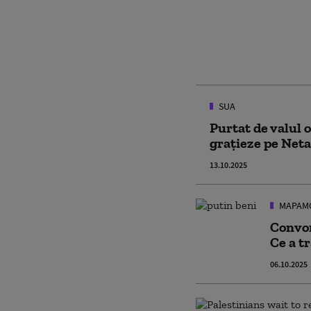
SUA
Purtat de valul o
grațieze pe Neta
13.10.2025
MAPAM
Convor
Ce a t
06.10.2025