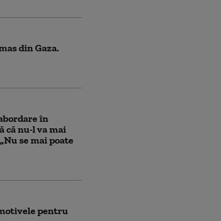
amas din Gaza.
abordare în
 că nu-l va mai
 „Nu se mai poate
 motivele pentru