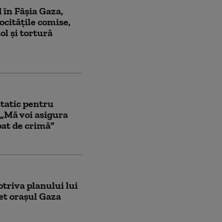
 în Fâșia Gaza,
ocitățile comise,
iol și tortură
tatic pentru
„Mă voi asigura
pat de crimă”
otriva planului lui
t orașul Gaza