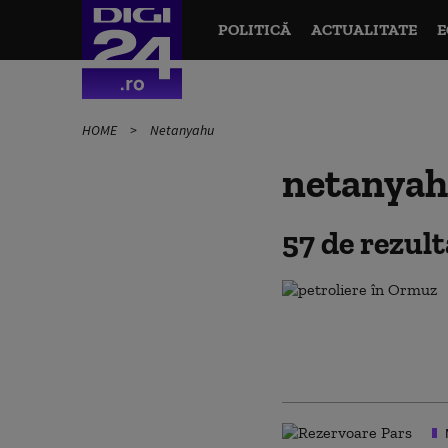
POLITICĂ
ACTUALITATE
E
HOME
Netanyahu
netanya
57 de rezul