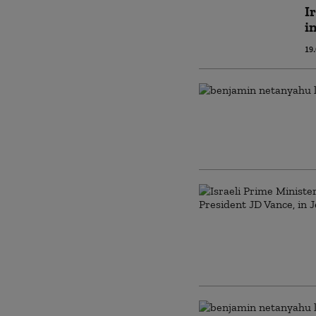
I
i
19