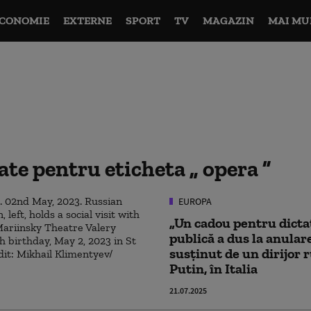
CONOMIE
EXTERNE
SPORT
TV
MAGAZIN
MAI MU
tate pentru eticheta
opera
EUROPA
„Un cadou pentru dicta
publică a dus la anular
susținut de un dirijor 
Putin, în Italia
21.07.2025