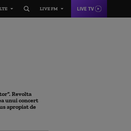
LIVE TV
LTE
LIVE FM
tor”. Revolta
ea unui concert
rus apropiat de