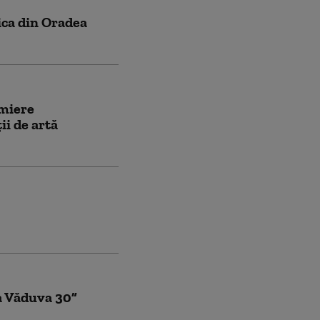
ica din Oradea
emiere
ii de artă
a Văduva 30”