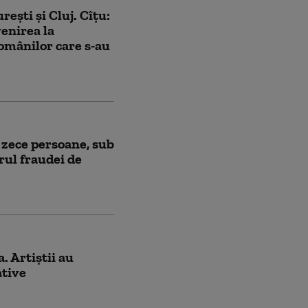
rești și Cluj. Cîțu:
enirea la
românilor care s-au
 zece persoane, sub
rul fraudei de
. Artiștii au
ative