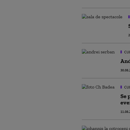
2
CU
And
30.08.
CU
Se 
eve
11.08.