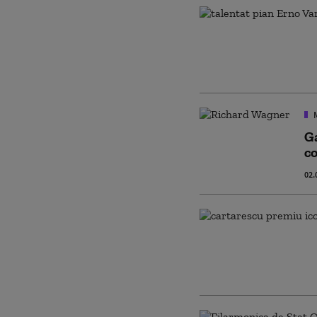
Ga
co
02.