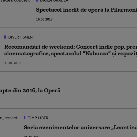
DIGI24 ORADEA
Spectacol inedit de operă la Filarmon
16.06.2017
DIVERTISMENT
Recomandări de weekend: Concert indie pop, pr
cinematografice, spectacolul ”Nabucco” şi expoziţ
21.01.2017
pte din 2016, la Operă
TIMP LIBER
Seria evenimentelor aniversare „Leontin
04.10.2016