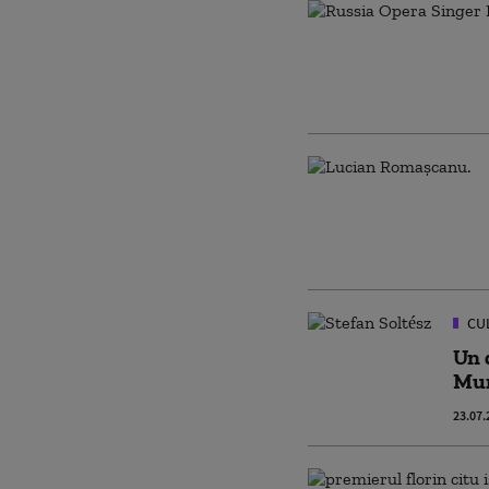
CU
Un 
Mu
23.07.