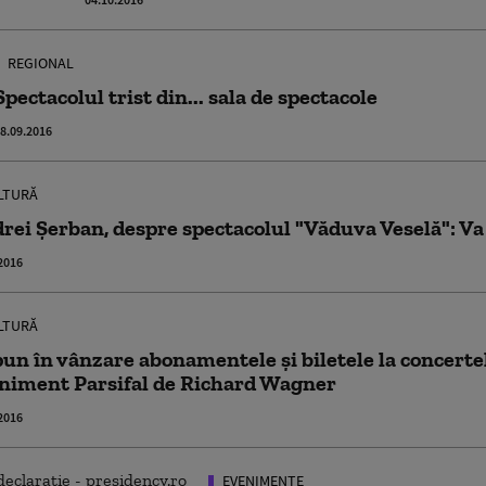
REGIONAL
Spectacolul trist din... sala de spectacole
8.09.2016
LTURĂ
rei Şerban, despre spectacolul "Văduva Veselă": Va 
2016
LTURĂ
pun în vânzare abonamentele și biletele la concerte
niment Parsifal de Richard Wagner
2016
EVENIMENTE