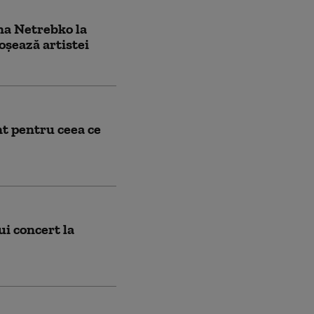
na Netrebko la
roșează artistei
nt pentru ceea ce
ui concert la