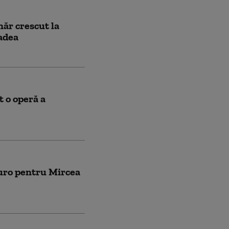
năr crescut la
radea
t o operă a
uro pentru Mircea