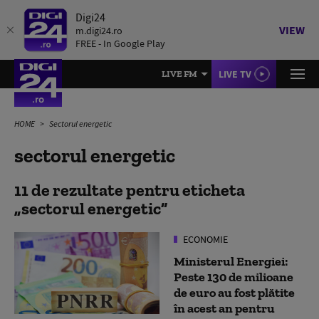
Digi24
VIEW
m.digi24.ro
FREE - In Google Play
LIVE TV
LIVE FM
HOME
Sectorul energetic
sectorul energetic
11 de rezultate pentru eticheta
sectorul energetic
ECONOMIE
Ministerul Energiei:
Peste 130 de milioane
de euro au fost plătite
în acest an pentru