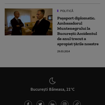
POLITICĂ
Pașaport diplomatic.
Ambasadorul
Muntenegrului la
București: Accidentul
de anul trecut a
apropiat țările noastre
29.03.2014
București Băneasa, 21°C