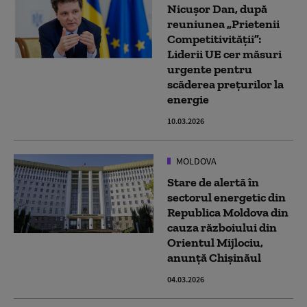
Nicușor Dan, după
reuniunea „Prietenii
Competitivității”:
Liderii UE cer măsuri
urgente pentru
scăderea prețurilor la
energie
10.03.2026
MOLDOVA
Stare de alertă în
sectorul energetic din
Republica Moldova din
cauza războiului din
Orientul Mijlociu,
anunță Chișinăul
04.03.2026