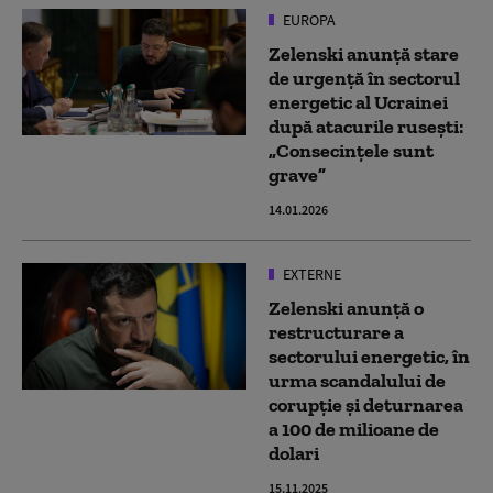
EUROPA
Zelenski anunță stare
de urgență în sectorul
energetic al Ucrainei
după atacurile rusești:
„Consecințele sunt
grave”
14.01.2026
EXTERNE
Zelenski anunţă o
restructurare a
sectorului energetic, în
urma scandalului de
corupţie și deturnarea
a 100 de milioane de
dolari
15.11.2025