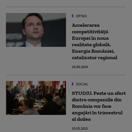
OPINII
Accelerarea
competitivității
Europei în noua
realitate globală.
Energia României,
catalizator regional
18.08.2024
SOCIAL
STUDIU. Peste un sfert
dintre companiile din
România vor face
angajări în trimestrul
al doilea
10.03.2015