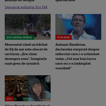
Descarcă aplicația Pro FM
DIGI ANIMAL WORLD
FILM NOW
Momentul când un bărbat
Antonio Banderas,
de 65 de ani este atacat de
declarație surpriză despre
un bizon: „Era chiar
infarctul care i-a schimbat
deasupra mea”. Imaginile
viața: „Cel mai bun lucru
sunt greu de urmărit
care mi s-a întâmplat
vreodată”
UTV
Alina Pușcău a dezvăluit că