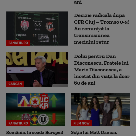
ani
Decizie radicală după
CFR Cluj – Tromso 0-5!
Au renunțat la
transmisiunea
meciului retur
FANATIK.RO
Doliu pentru Dan
Diaconescu. Fratele lui,
Mario Diaconescu, a
încetat din viață la doar
60 de ani
CANCAN
FANATIK.RO
FILM NOW
România, la coada Europei!
Soția lui Matt Damon,