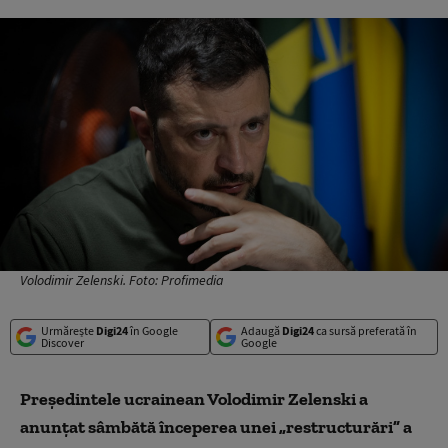
Volodimir Zelenski. Foto: Profimedia
Urmărește
Digi24
în Google
Adaugă
Digi24
ca sursă preferată în
Discover
Google
Preşedintele ucrainean Volodimir Zelenski a
anunţat sâmbătă începerea unei „restructurări” a