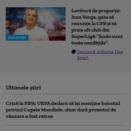
Lovitură de proporții:
Ioan Varga, gata să
renunțe la CFR și să
preia alt club din
SuperLigă: ”Acolo sunt
DIGI SPORT
toate condițiile”
Descarcă aplicația Digi
Sport
Ultimele știri
Criză la FIFA: UEFA declară că îşi menţine boicotul
privind Cupele Mondiale, chiar dacă proiectul de
vânzare a fost retras