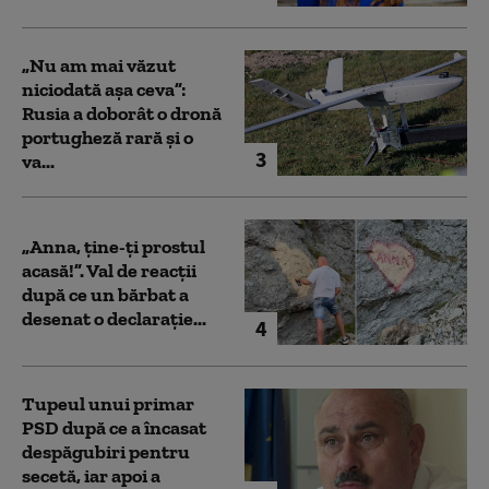
„Nu am mai văzut
niciodată așa ceva”:
Rusia a doborât o dronă
portugheză rară și o
3
va...
„Anna, ţine-ţi prostul
acasă!”. Val de reacții
după ce un bărbat a
desenat o declarație...
4
Tupeul unui primar
PSD după ce a încasat
despăgubiri pentru
secetă, iar apoi a