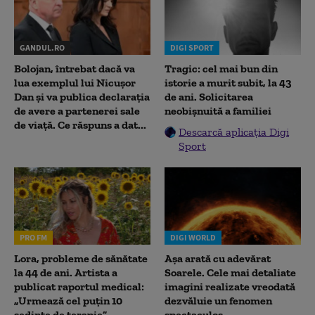
GANDUL.RO
DIGI SPORT
Bolojan, întrebat dacă va
Tragic: cel mai bun din
lua exemplul lui Nicușor
istorie a murit subit, la 43
Dan și va publica declarația
de ani. Solicitarea
de avere a partenerei sale
neobișnuită a familiei
de viață. Ce răspuns a dat...
Descarcă aplicația Digi
Sport
PRO FM
DIGI WORLD
Lora, probleme de sănătate
Așa arată cu adevărat
la 44 de ani. Artista a
Soarele. Cele mai detaliate
publicat raportul medical:
imagini realizate vreodată
„Urmează cel puțin 10
dezvăluie un fenomen
ședințe de terapie”
spectaculos