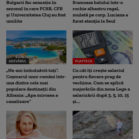
Bulgarii fac senzație în
frumoasa balului într-o
sezonul în care FCSB, CFR
rochie albastru regal,
și Universitatea Cluj au fost
mulată pe corp. Luciana a
umilite
furat atenția la Seul
ADEVĂRUL
PLAYTECH
„Ne-am îmbolnăvit toți”.
Cu cât îți crește salariul
Coșmarul unor români într-
pentru fiecare prag de
una dintre cele mai
vechime. Cum se aplică
populare destinații din
majorările din noua Lege a
Albania: „Apa mirosea a
salarizării după 3, 5, 10, 15
canalizare”
și...