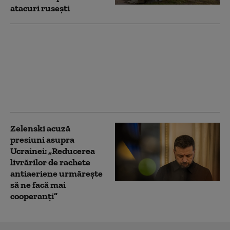
atacuri rusești
Ce a reușit campania
de 40 de zile a lui
Zelenski și ce nu a
reușit. Adâncimea
strategică a Rusiei nu
mai există
Zelenski acuză
presiuni asupra
Ucrainei: „Reducerea
livrărilor de rachete
antiaeriene urmărește
să ne facă mai
cooperanți”