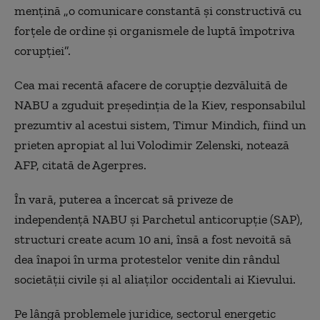
menţină „o comunicare constantă şi constructivă cu
forţele de ordine şi organismele de luptă împotriva
corupţiei”.
Cea mai recentă afacere de corupţie dezvăluită de
NABU a zguduit preşedinţia de la Kiev, responsabilul
prezumtiv al acestui sistem, Timur Mindich, fiind un
prieten apropiat al lui Volodimir Zelenski, notează
AFP, citată de Agerpres.
În vară, puterea a încercat să priveze de
independenţă NABU şi Parchetul anticorupţie (SAP),
structuri create acum 10 ani, însă a fost nevoită să
dea înapoi în urma protestelor venite din rândul
societăţii civile şi al aliaţilor occidentali ai Kievului.
Pe lângă problemele juridice, sectorul energetic