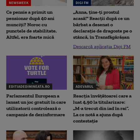
NEWSWEEK
DIGI FM
Ce pensie a primit un
„Anna, ţine-ţi prostul
pensionar după 40 ani
acasă!" Reacţii după ce un
munciți? Noroc cu
bărbat a desenat o
punctele de stabilitate.
declaraţie de dragoste pe o
Altfel, era foarte mică
stâncă, în Transfăgărăşan
Descarcă aplicația Digi FM
EDITIADEDIMINEATA.RO
ADEVARUL
Parlamentul European a
Reacția învățătoarei care a
lansat un joc gratuit în care
luat 4,90 la titularizare:
utilizatorii controlează o
„M-a trecut din iad în rai”.
campanie de dezinformare
La ce notă a ajuns după
contestație