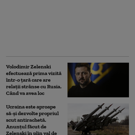
UE permite Ucrainei să
cumpere rachete
Patriot din afara
Uniunii. Fondurile pot
proveni din
împrumutul de 90 de
miliarde de euro
Volodimir Zelenski
efectuează prima vizită
într-o țară care are
relații strânse cu Rusia.
Când va avea loc
Ucraina este aproape
să-și dezvolte propriul
scut antirachetă.
Anunțul făcut de
Zelenski în plin val de