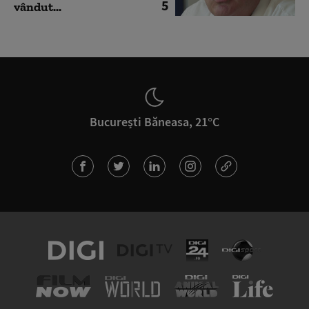
5
vândut...
București Băneasa, 21°C