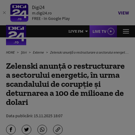
Digi24
VIEW
m.digi24.ro
FREE - In Google Play
LIVE TV
LIVE FM
HOME
Știri
Externe
Zelenski anunţă o restructurare a sectorului energetic, în urma scandalului de corupţie și deturnarea a 100 de milioane de dolari
Zelenski anunţă o restructurare
a sectorului energetic, în urma
scandalului de corupţie și
deturnarea a 100 de milioane de
dolari
Data publicării:
15.11.2025 18:07