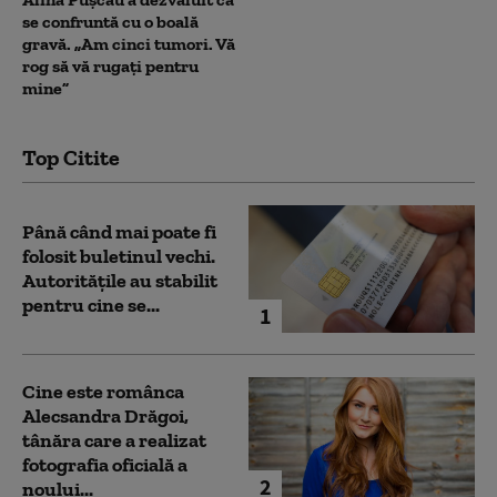
se confruntă cu o boală
gravă. „Am cinci tumori. Vă
rog să vă rugați pentru
mine”
Top Citite
Până când mai poate fi
folosit buletinul vechi.
Autoritățile au stabilit
pentru cine se...
1
Cine este românca
Alecsandra Drăgoi,
tânăra care a realizat
fotografia oficială a
2
noului...