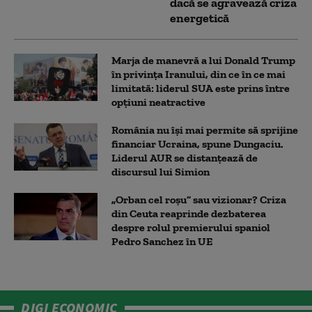
dacă se agravează criza
energetică
Marja de manevră a lui Donald Trump
în privința Iranului, din ce în ce mai
limitată: liderul SUA este prins între
opțiuni neatractive
România nu își mai permite să sprijine
financiar Ucraina, spune Dungaciu.
Liderul AUR se distanțează de
discursul lui Simion
„Orban cel roșu” sau vizionar? Criza
din Ceuta reaprinde dezbaterea
despre rolul premierului spaniol
Pedro Sanchez în UE
DIGI ECONOMIC