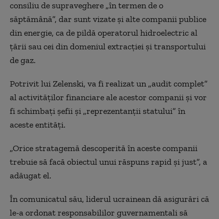
consiliu de supraveghere „în termen de o
săptămână”, dar sunt vizate şi alte companii publice
din energie, ca de pildă operatorul hidroelectric al
ţării sau cei din domeniul extracţiei şi transportului
de gaz.
Potrivit lui Zelenski, va fi realizat un „audit complet”
al activităţilor financiare ale acestor companii şi vor
fi schimbaţi şefii şi „reprezentanţii statului” în
aceste entităţi.
„Orice stratagemă descoperită în aceste companii
trebuie să facă obiectul unui răspuns rapid şi just”, a
adăugat el.
În comunicatul său, liderul ucrainean dă asigurări că
le-a ordonat responsabililor guvernamentali să