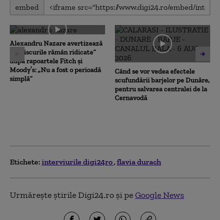
0
embed
seconds
of
0
seconds
Alexandru Nazare avertizează
că „riscurile rămân ridicate”
după rapoartele Fitch și
Moody’s: „Nu a fost o perioadă
Când se vor vedea efectele
simplă”
scufundării barjelor pe Dunăre,
pentru salvarea centralei de la
Cernavodă
Etichete:
interviurile digi24ro
flavia durach
Urmărește știrile Digi24.ro și pe
Google News