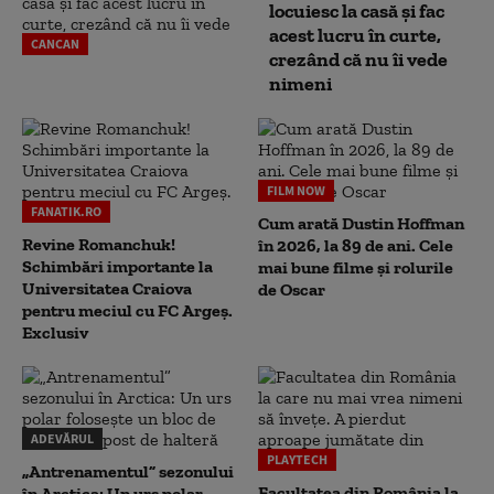
locuiesc la casă și fac
acest lucru în curte,
CANCAN
crezând că nu îi vede
nimeni
FILM NOW
FANATIK.RO
Cum arată Dustin Hoffman
Revine Romanchuk!
în 2026, la 89 de ani. Cele
Schimbări importante la
mai bune filme și rolurile
Universitatea Craiova
de Oscar
pentru meciul cu FC Argeş.
Exclusiv
ADEVĂRUL
PLAYTECH
„Antrenamentul” sezonului
Facultatea din România la
în Arctica: Un urs polar