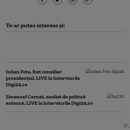
Te-ar putea interesa și:
Cristian Ștefănescu, jurnalist
Deutsche Welle, LIVE la
Interviurile Digi24.ro
Iulian Fota, fost consilier
prezidențial, LIVE la Interviurile
Digi24.ro
Emanuel Cernat, analist de politică
externă, LIVE la Interviurile Digi24.ro
Adela Alexandru,
centrul FILIA, LIVE la