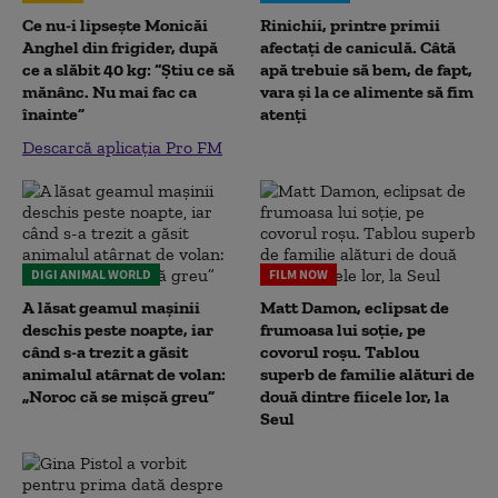
Ce nu-i lipsește Monicăi
Rinichii, printre primii
Anghel din frigider, după
afectați de caniculă. Câtă
ce a slăbit 40 kg: “Știu ce să
apă trebuie să bem, de fapt,
mănânc. Nu mai fac ca
vara și la ce alimente să fim
înainte”
atenți
Descarcă aplicația Pro FM
DIGI ANIMAL WORLD
FILM NOW
A lăsat geamul mașinii
Matt Damon, eclipsat de
deschis peste noapte, iar
frumoasa lui soție, pe
când s-a trezit a găsit
covorul roșu. Tablou
animalul atârnat de volan:
superb de familie alături de
„Noroc că se mișcă greu”
două dintre fiicele lor, la
Seul