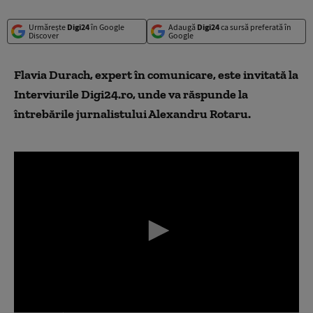
Urmărește
Digi24
în Google
Adaugă
Digi24
ca sursă preferată în
Discover
Google
Flavia Durach, expert în comunicare, este invitată la
Interviurile Digi24.ro, unde va răspunde la
întrebările jurnalistului Alexandru Rotaru.