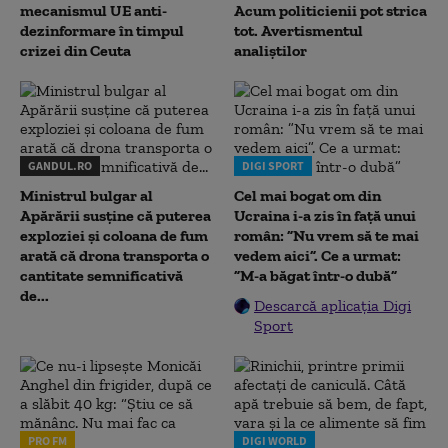
mecanismul UE anti-
Acum politicienii pot strica
dezinformare în timpul
tot. Avertismentul
crizei din Ceuta
analiștilor
GANDUL.RO
DIGI SPORT
Ministrul bulgar al
Cel mai bogat om din
Apărării susține că puterea
Ucraina i-a zis în față unui
exploziei și coloana de fum
român: ”Nu vrem să te mai
arată că drona transporta o
vedem aici”. Ce a urmat:
cantitate semnificativă
”M-a băgat într-o dubă”
de...
Descarcă aplicația Digi
Sport
PRO FM
DIGI WORLD