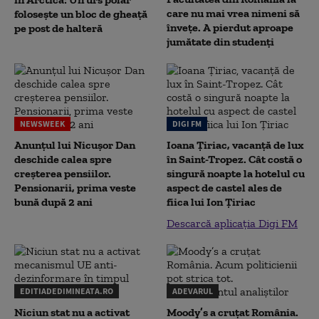
care nu mai vrea nimeni să
folosește un bloc de gheață
înveţe. A pierdut aproape
pe post de halteră
jumătate din studenţi
NEWSWEEK
DIGI FM
Anunțul lui Nicușor Dan
Ioana Țiriac, vacanță de lux
deschide calea spre
în Saint-Tropez. Cât costă o
creșterea pensiilor.
singură noapte la hotelul cu
Pensionarii, prima veste
aspect de castel ales de
bună după 2 ani
fiica lui Ion Țiriac
Descarcă aplicația Digi FM
EDITIADEDIMINEATA.RO
ADEVARUL
Niciun stat nu a activat
Moody’s a cruțat România.