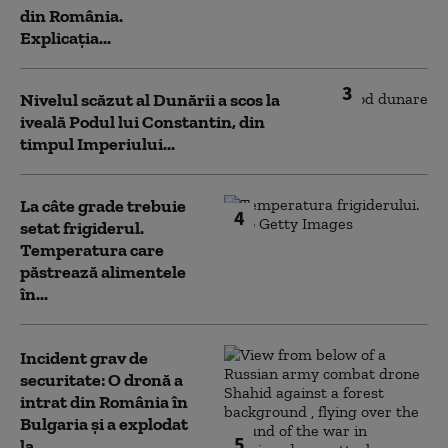
din România.
Explicația...
3
Nivelul scăzut al Dunării a scos la
iveală Podul lui Constantin, din
timpul Imperiului...
La câte grade trebuie
4
setat frigiderul.
Temperatura care
păstrează alimentele
în...
Incident grav de
securitate: O dronă a
intrat din România în
Bulgaria şi a explodat
5
la...