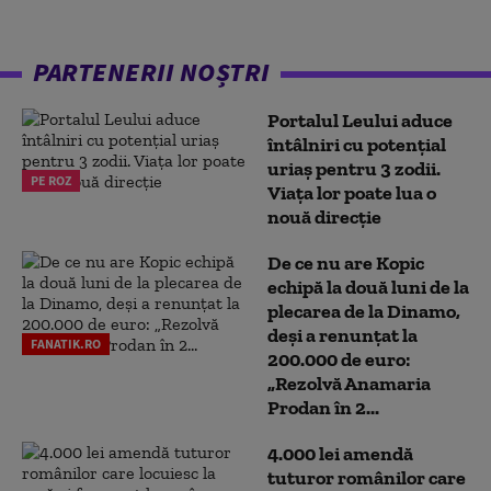
PARTENERII NOȘTRI
Portalul Leului aduce
întâlniri cu potențial
uriaș pentru 3 zodii.
PE ROZ
Viața lor poate lua o
nouă direcție
De ce nu are Kopic
echipă la două luni de la
plecarea de la Dinamo,
deși a renunțat la
FANATIK.RO
200.000 de euro:
„Rezolvă Anamaria
Prodan în 2...
4.000 lei amendă
tuturor românilor care