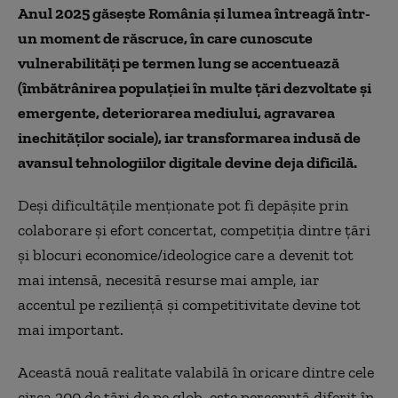
Anul 2025 găsește România și lumea întreagă într-
un moment de răscruce, în care cunoscute
vulnerabilități pe termen lung se accentuează
(îmbătrânirea populației în multe țări dezvoltate și
emergente, deteriorarea mediului, agravarea
inechităților sociale), iar transformarea indusă de
avansul tehnologiilor digitale devine deja dificilă.
Deși dificultățile menționate pot fi depășite prin
colaborare și efort concertat, competiția dintre țări
și blocuri economice/ideologice care a devenit tot
mai intensă, necesită resurse mai ample, iar
accentul pe reziliență și competitivitate devine tot
mai important.
Această nouă realitate valabilă în oricare dintre cele
circa 200 de țări de pe glob, este percepută diferit în