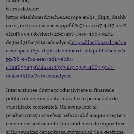
factorilor).
(sursa datelor:
https://dashboard.tech.ec.europa.eu/qs_digit_dashb
oard_mt/public/sense/app/667e9fba-eea7-4d17-abf0-
ef20f6994336/sheet/2f9f3ab7-09e9-4665-92d1-
de9ead91fac7/state/analysis
https://dashboard.tech.e
c.europa.eu/qs_digit_dashboard_mt/public/sense/a
pp/667e9fba-eea7-4d17-abf0-
ef20f6994336/sheet/2f9f3ab7-09e9-4665-92d1-
de9ead91fac7/state/analysis
).
Interacțiunea dintre productivitate și finanțele
publice devine evidentă mai ales în perioadele de
volatilitate economică. Un avans lent al
productivității are efect nefavorabil asupra creșterii
economice sustenabile, limitând baza de impozitare
și îngreunând capacitatea guvernului de a gestiona