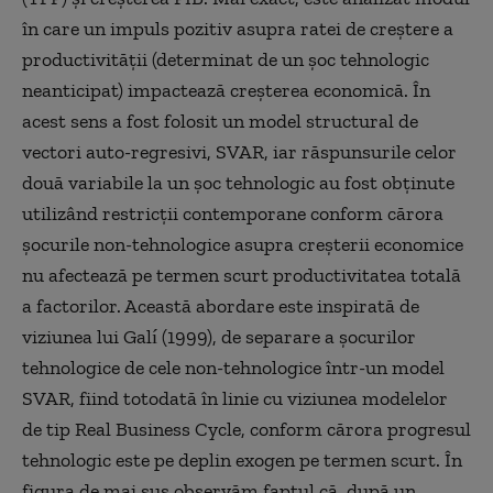
în care un impuls pozitiv asupra ratei de creștere a
productivității (determinat de un șoc tehnologic
neanticipat) impactează creșterea economică. În
acest sens a fost folosit un model structural de
vectori auto-regresivi, SVAR, iar răspunsurile celor
două variabile la un șoc tehnologic au fost obținute
utilizând restricții contemporane conform cărora
șocurile non-tehnologice asupra creșterii economice
nu afectează pe termen scurt productivitatea totală
a factorilor. Această abordare este inspirată de
viziunea lui Galí (1999), de separare a șocurilor
tehnologice de cele non-tehnologice într-un model
SVAR, fiind totodată în linie cu viziunea modelelor
de tip Real Business Cycle, conform cărora progresul
tehnologic este pe deplin exogen pe termen scurt. În
figura de mai sus observăm faptul că, după un