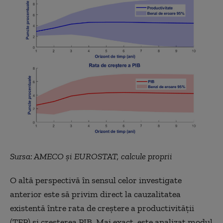
Sursa: AMECO și EUROSTAT, calcule proprii
O altă perspectivă în sensul celor investigate
anterior este să privim direct la cauzalitatea
existentă între rata de creștere a productivității
(TFP) și creșterea PIB. Mai exact, este analizat modul