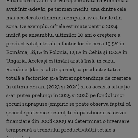
Financiare a Comisiei Europene arată că România a
avut într-adevăr, pe termen mediu, una dintre cele
mai accelerate dinamici comparativ cu țările din
zonă. De exemplu, cifrele estimate pentru 2024
indică pe ansamblul ultimilor 10 ani o creștere a
productivității totale a factorilor de circa 19,5% în
România, 18,1% în Polonia, 12,1% în Cehia și 10,2% în
Ungaria. Aceleași estimări arată însă, în cazul
României (dar și al Ungariei), că productivitatea
totală a factorilor și-a întrerupt tendința de creștere
în ultimii doi ani (2023 și 2024) și că această situație
s-ar putea prelungi în 2025 și 2026 pe fondul unor
șocuri suprapuse (empiric se poate observa faptul că
șocurile puternice resimțite după izbucnirea crizei
financiare din 2008-2009 au determinat o inversare
temporară a trendului productivității totale a