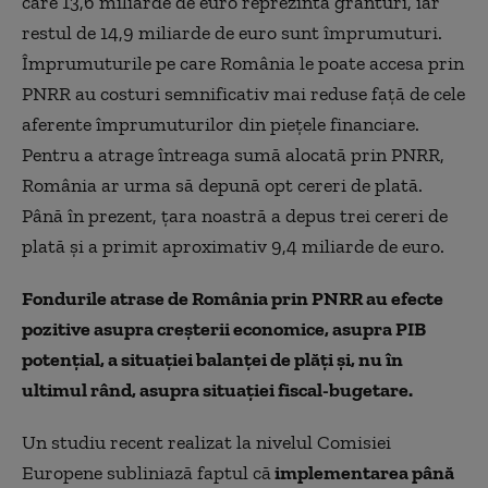
care 13,6 miliarde de euro reprezintă granturi, iar
restul de 14,9 miliarde de euro sunt împrumuturi.
Împrumuturile pe care România le poate accesa prin
PNRR au costuri semnificativ mai reduse față de cele
aferente împrumuturilor din piețele financiare.
Pentru a atrage întreaga sumă alocată prin PNRR,
România ar urma să depună opt cereri de plată.
Până în prezent, țara noastră a depus trei cereri de
plată și a primit aproximativ 9,4 miliarde de euro.
Fondurile atrase de România prin PNRR au efecte
pozitive asupra creșterii economice, asupra PIB
potențial, a situației balanței de plăți și, nu în
ultimul rând, asupra situației fiscal-bugetare.
Un studiu recent realizat la nivelul Comisiei
Europene subliniază faptul că
implementarea până