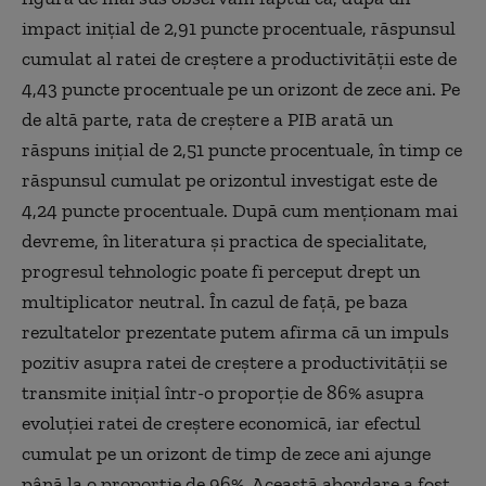
impact inițial de 2,91 puncte procentuale, răspunsul
cumulat al ratei de creștere a productivității este de
4,43 puncte procentuale pe un orizont de zece ani. Pe
de altă parte, rata de creștere a PIB arată un
răspuns inițial de 2,51 puncte procentuale, în timp ce
răspunsul cumulat pe orizontul investigat este de
4,24 puncte procentuale. După cum menționam mai
devreme, în literatura și practica de specialitate,
progresul tehnologic poate fi perceput drept un
multiplicator neutral. În cazul de față, pe baza
rezultatelor prezentate putem afirma că un impuls
pozitiv asupra ratei de creștere a productivității se
transmite inițial într-o proporție de 86% asupra
evoluției ratei de creștere economică, iar efectul
cumulat pe un orizont de timp de zece ani ajunge
până la o proporție de 96%. Această abordare a fost