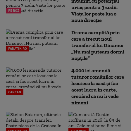
întâlniri cu potențial
uriaș pentru 3 zodii.
PE ROZ
Viața lor poate lua o
nouă direcție
Drama cumplită prin
care a trecut noul
transfer al lui Dinamo:
FANATIK.RO
„Nu mai puteam dormi
nopțile”
4.000 lei amendă
tuturor românilor care
locuiesc la casă și fac
acest lucru în curte,
CANCAN
crezând că nu îi vede
nimeni
FANATIK.RO
FILM NOW