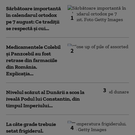
Sărbătoare importantă
în calendarul ortodox
1
pe 7 august: Ce tradiții
se respectă și cui...
Medicamentele Colebil
2
și Panzcebil au fost
retrase din farmaciile
din România.
Explicația...
3
Nivelul scăzut al Dunării a scos la
iveală Podul lui Constantin, din
timpul Imperiului...
La câte grade trebuie
4
setat frigiderul.