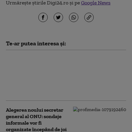
Urmărește știrile Digi24.ro și pe
Google News
Te-ar putea interesa și:
El Nino, risc major
pentru securitatea
alimentară. Numărul
celor afectați ar putea
ajunge la 274 de
milioane
Alegerea noului secretar
general al ONU: sondaje
informale vor fi
organizate începând de joi