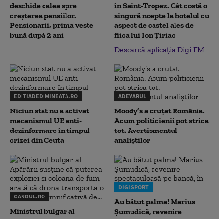
deschide calea spre
în Saint-Tropez. Cât costă o
creșterea pensiilor.
singură noapte la hotelul cu
Pensionarii, prima veste
aspect de castel ales de
bună după 2 ani
fiica lui Ion Țiriac
Descarcă aplicația Digi FM
EDITIADEDIMINEATA.RO
ADEVARUL
Niciun stat nu a activat
Moody’s a cruțat România.
mecanismul UE anti-
Acum politicienii pot strica
dezinformare în timpul
tot. Avertismentul
crizei din Ceuta
analiștilor
DIGI SPORT
GANDUL.RO
Au bătut palma! Marius
Ministrul bulgar al
Șumudică, revenire