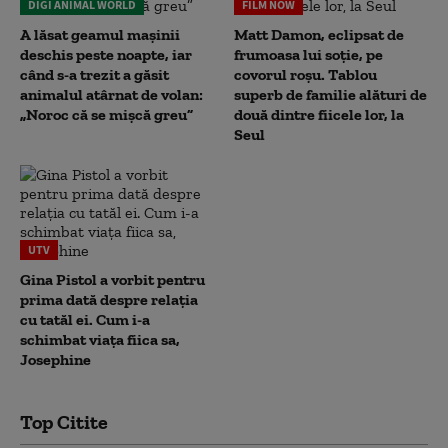
DIGI ANIMAL WORLD
FILM NOW
A lăsat geamul mașinii
Matt Damon, eclipsat de
deschis peste noapte, iar
frumoasa lui soție, pe
când s-a trezit a găsit
covorul roșu. Tablou
animalul atârnat de volan:
superb de familie alături de
„Noroc că se mișcă greu”
două dintre fiicele lor, la
Seul
UTV
Gina Pistol a vorbit pentru
prima dată despre relația
cu tatăl ei. Cum i-a
schimbat viața fiica sa,
Josephine
Top Citite