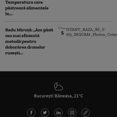
Temperatura care
păstrează alimentele
în...
Radu Miruță: „Am găsit
5
cea mai eficientă
metodă pentru
doborârea dronelor
rusești...
București Băneasa, 21°C