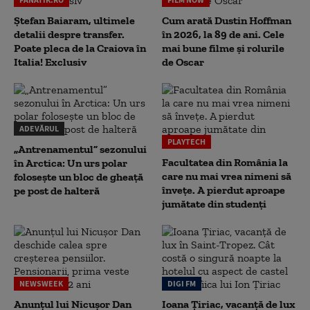
Ștefan Baiaram, ultimele
Cum arată Dustin Hoffman
detalii despre transfer.
în 2026, la 89 de ani. Cele
Poate pleca de la Craiova în
mai bune filme și rolurile
Italia! Exclusiv
de Oscar
ADEVĂRUL
PLAYTECH
„Antrenamentul” sezonului
Facultatea din România la
în Arctica: Un urs polar
care nu mai vrea nimeni să
folosește un bloc de gheață
înveţe. A pierdut aproape
pe post de halteră
jumătate din studenţi
NEWSWEEK
DIGI FM
Anunțul lui Nicușor Dan
Ioana Țiriac, vacanță de lux