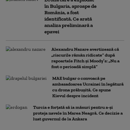
în Bulgaria, aproape de
România, a fost
identificată. Ce arată
analiza preliminară a
epavei
Alexandru Nazare avertizează că
„riscurile rămân ridicate” după
rapoartele Fitch și Moody’s: „Nu a
fost o perioadă simplă”
MAE bulgar o convoacă pe
ambasadoarea Ucrainei în legătură
cu drona prăbuşită. Ce spune
Kievul despre incident
Turcia e forțată să ia măsuri pentru a-și
proteja navele în Marea Neagră. Ce decizie a
luat guvernul de la Ankara