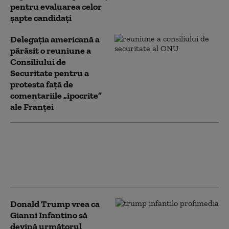
pentru evaluarea celor
șapte candidați
Delegaţia americană a
părăsit o reuniune a
Consiliului de
Securitate pentru a
protesta față de
comentariile „ipocrite”
ale Franței
Cine ar putea să fie următorul
Secretar General al ONU. Șase
nume își dispută conducerea unei
organizații în căutarea relevanței
Donald Trump vrea ca
Gianni Infantino să
devină următorul