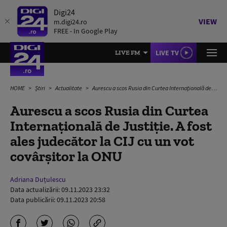
Digi24
VIEW
m.digi24.ro
FREE - In Google Play
LIVE TV
LIVE FM
HOME
Știri
Actualitate
Aurescu a scos Rusia din Curtea Internațională de Justiție. A fost ales judecător la CIJ cu un vot covârșitor la ONU
Aurescu a scos Rusia din Curtea
Internațională de Justiție. A fost
ales judecător la CIJ cu un vot
covârșitor la ONU
Adriana Duțulescu
Data actualizării:
09.11.2023 23:32
Data publicării:
09.11.2023 20:58