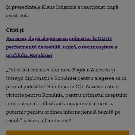
Și președintele Klaus Iohannis a reacționat după
acest vot.
Citiți și:
Aurescu, după alegerea ca judecător la CIJ: O
performanță deosebită, unică, o recunoaștere a
profilului României
„Felicitări consilierului meu Bogdan Aurescu și
întregii diplomații a României pentru alegerea sa ca
primul judecător României la CIJ. Aceasta este o
victorie pentru România, pentru primatul dreptului
internațional, reflectând angajamentul nostru
puternic pentru ordinea internațională bazată pe
reguli”, a scris Iohannis pe X.