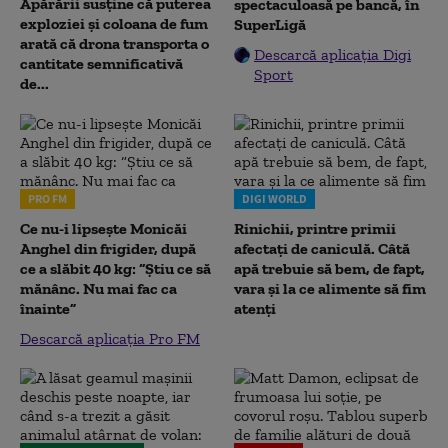
Apărării susține că puterea
spectaculoasă pe bancă, în
exploziei și coloana de fum
SuperLigă
arată că drona transporta o
Descarcă aplicația Digi
cantitate semnificativă
Sport
de...
PRO FM
DIGI WORLD
Ce nu-i lipsește Monicăi
Rinichii, printre primii
Anghel din frigider, după
afectați de caniculă. Câtă
ce a slăbit 40 kg: “Știu ce să
apă trebuie să bem, de fapt,
mănânc. Nu mai fac ca
vara și la ce alimente să fim
înainte”
atenți
Descarcă aplicația Pro FM