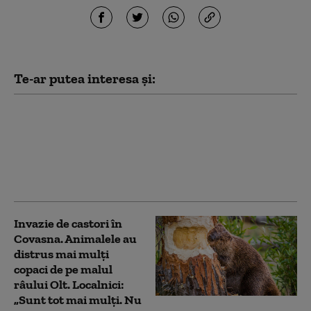
Te-ar putea interesa și:
Tragedie în Alba: un
autoturism a căzut în
albia unui râu. O
persoană a murit, alte
trei au fost rănite
Invazie de castori în
Covasna. Animalele au
distrus mai mulți
copaci de pe malul
râului Olt. Localnici:
„Sunt tot mai mulți. Nu