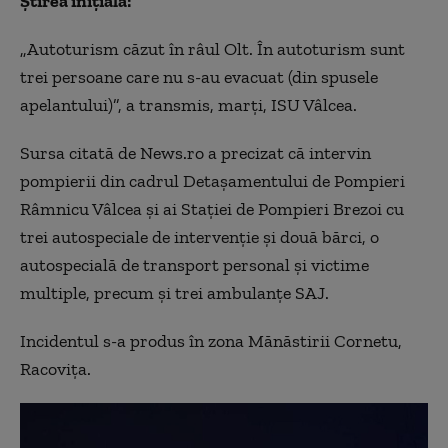
Știrea inițială:
„Autoturism căzut în râul Olt. În autoturism sunt
trei persoane care nu s-au evacuat (din spusele
apelantului)”, a transmis, marţi, ISU Vâlcea.
Sursa citată de News.ro a precizat că intervin
pompierii din cadrul Detaşamentului de Pompieri
Râmnicu Vâlcea şi ai Staţiei de Pompieri Brezoi cu
trei autospeciale de intervenţie şi două bărci, o
autospecială de transport personal şi victime
multiple, precum şi trei ambulanţe SAJ.
Incidentul s-a produs în zona Mănăstirii Cornetu,
Racoviţa.