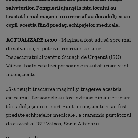
salvatorilor. Pompierii ajunși la fața locului au
tractat la mal maşina în care se aflau doi adulţi şi un
copil, aceştia fiind predaţi echipajelor medicale.
ACTUALIZARE 19:00
- Mașina a fost adusă spre mal
de salvatori, și potrivit reprezentanţilor
Inspectoratului pentru Situaţii de Urgenţă (ISU)
Vâlcea, toate cele trei persoane din autoturism sunt
inconştiente.
„S-a reuşit tractarea maşinii şi tragerea acesteia
către mal. Persoanele au fost extrase din autoturism
(doi adulţi şi un minor). Sunt inconştiente şi au fost
predate echipajelor medicale”, a transmis purtătorul
de cuvânt al ISU Vâlcea, Sorin Albinaru.