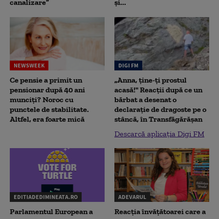
canalizare”
și...
NEWSWEEK
DIGI FM
Ce pensie a primit un
„Anna, ţine-ţi prostul
pensionar după 40 ani
acasă!" Reacţii după ce un
munciți? Noroc cu
bărbat a desenat o
punctele de stabilitate.
declaraţie de dragoste pe o
Altfel, era foarte mică
stâncă, în Transfăgărăşan
Descarcă aplicația Digi FM
EDITIADEDIMINEATA.RO
ADEVARUL
Parlamentul European a
Reacția învățătoarei care a