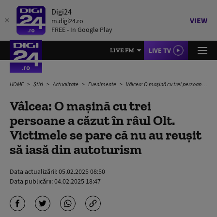
Digi24
VIEW
m.digi24.ro
FREE - In Google Play
LIVE TV
LIVE FM
HOME
Știri
Actualitate
Evenimente
Vâlcea: O maşină cu trei persoane a căzut în râul Olt. Victimele se pare că nu au reuşit să iasă din autoturism
Vâlcea: O maşină cu trei
persoane a căzut în râul Olt.
Victimele se pare că nu au reuşit
să iasă din autoturism
Data actualizării:
05.02.2025 08:50
Data publicării:
04.02.2025 18:47