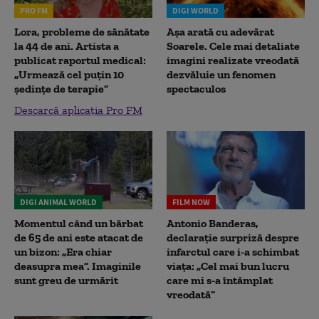
PRO FM
DIGI WORLD
Lora, probleme de sănătate
Așa arată cu adevărat
la 44 de ani. Artista a
Soarele. Cele mai detaliate
publicat raportul medical:
imagini realizate vreodată
„Urmează cel puțin 10
dezvăluie un fenomen
ședințe de terapie”
spectaculos
Descarcă aplicația Pro FM
DIGI ANIMAL WORLD
FILM NOW
Momentul când un bărbat
Antonio Banderas,
de 65 de ani este atacat de
declarație surpriză despre
un bizon: „Era chiar
infarctul care i-a schimbat
deasupra mea”. Imaginile
viața: „Cel mai bun lucru
sunt greu de urmărit
care mi s-a întâmplat
vreodată”