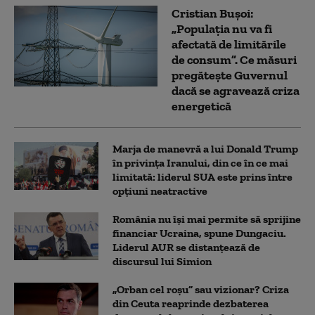
Cristian Bușoi:
„Populația nu va fi
afectată de limitările
de consum”. Ce măsuri
pregătește Guvernul
dacă se agravează criza
energetică
Marja de manevră a lui Donald Trump
în privința Iranului, din ce în ce mai
limitată: liderul SUA este prins între
opțiuni neatractive
România nu își mai permite să sprijine
financiar Ucraina, spune Dungaciu.
Liderul AUR se distanțează de
discursul lui Simion
„Orban cel roșu” sau vizionar? Criza
din Ceuta reaprinde dezbaterea