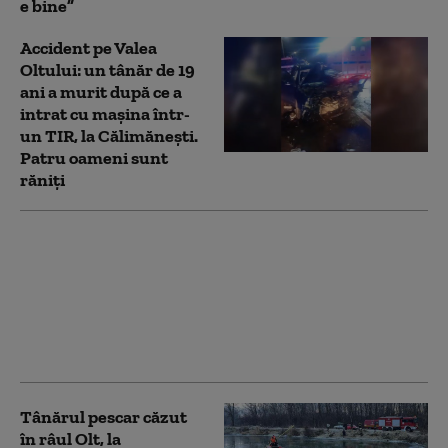
e bine”
Accident pe Valea
Oltului: un tânăr de 19
ani a murit după ce a
intrat cu mașina într-
un TIR, la Călimănești.
Patru oameni sunt
răniți
Doi bărbați au ajuns la
spital cu arsuri de
gradul I și II, în urma
unei explozii care a
avut loc în Prundeni,
Vâlcea
Tânărul pescar căzut
în râul Olt, la