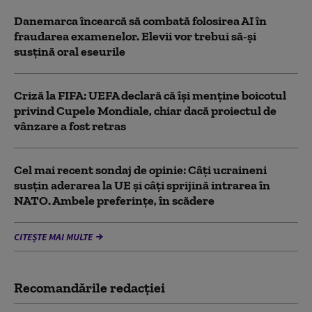
Danemarca încearcă să combată folosirea AI în
fraudarea examenelor. Elevii vor trebui să-şi
susţină oral eseurile
Criză la FIFA: UEFA declară că îşi menţine boicotul
privind Cupele Mondiale, chiar dacă proiectul de
vânzare a fost retras
Cel mai recent sondaj de opinie: Câți ucraineni
susțin aderarea la UE și câți sprijină intrarea în
NATO. Ambele preferințe, în scădere
CITEȘTE MAI MULTE
Recomandările redacţiei