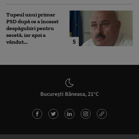
Tupeul unui primar
PSD după ce a încasat
despăgubiri pentru
secetă, iar apoi a
5
vândut...
București Băneasa, 21°C