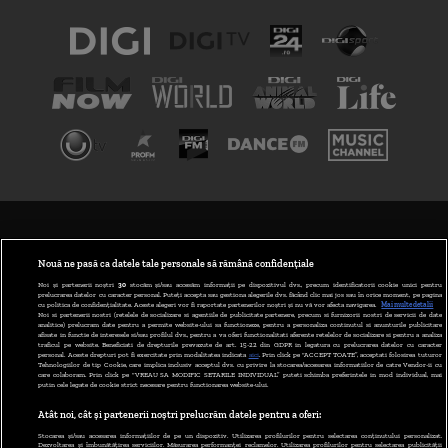
TERMENI ȘI CONDIȚII
POLITICA DE CONFIDENȚIALITATE
Nouă ne pasă ca datele tale personale să rămână confidențiale
Noi și partenerii noștri
30
stocăm și/sau accesăm informații pe dispozitivul dvs., precum identificatorii cookie unici pentru
prelucrarea datelor cu caracter personal. Puteți accepta sau gestiona alegerile dvs. făcând clic mai jos sau în orice moment, pe pagina
ABONARE DIGI TV
cu politica de confidențialitate. Aceste alegeri vor fi raportate partenerilor noștri și nu vă vor afecta navigarea.
Mai multe detalii
Noi si partenerii nostri (retelele de socializare si agentiile de publicitate partenere, precum si furnizorii nostri de servicii de date
analitice) prelucram date pentru a permite website-ului sa functioneze, pentru a personaliza continutul si anunturile publicitare
GESTIONAȚI PREFERINȚELE
afisate in functie de interesele si/sau profilul dvs., pentru a va oferi functionalitati aferente retelelor de socializare si pentru a analiza
traficul pe website. Beneficiati de drepturile prevazute de art. 15-22 din GDPR in legatura cu prelucrarea datelor cu caracter
personal. Aceste drepturi pot fi exercitate prin modalitatea indicata
aici
. Prin click pe “ACCEPT TOATE”, acceptati folosirea tuturor
CODUL DIGI24
Tehnologiilor de tip Cookie, care implica inclusiv acceptul dvs. cu privire la stocarea/accesarea informatiilor de catre Vendor-ii cu
care colaboram. Prin click pe “VREAU SA MODIFIC SETARILE INDIVIDUAL” puteti schimba preferintele in mod individual, mai
putin cele legate de cookie strict necesare pentru functionarea website-ului.
CAMERE WEB
Atât noi, cât și partenerii noștri prelucrăm datele pentru a oferi:
CONTACT/INFO
Stocarea și/sau accesarea informațiilor de pe un dispozitiv. Utilizarea profilurilor pentru selectarea conținutului personalizat.
Dezvoltarea și îmbunătățirea serviciilor. Măsurarea performanței reclamelor. Utilizarea profilurilor pentru selectarea publicității