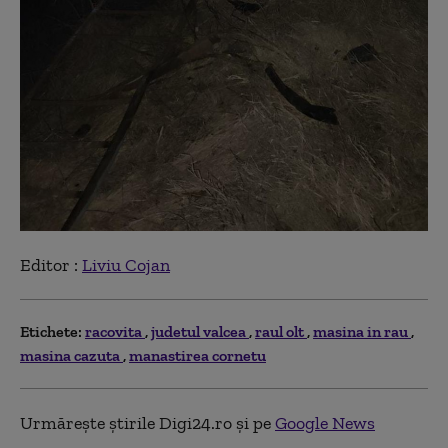
Editor :
Liviu Cojan
Etichete:
racovita
judetul valcea
raul olt
masina in rau
masina cazuta
manastirea cornetu
Urmărește știrile Digi24.ro și pe
Google News