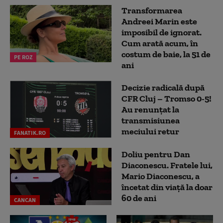
Transformarea
Andreei Marin este
imposibil de ignorat.
Cum arată acum, în
costum de baie, la 51 de
PE ROZ
ani
Decizie radicală după
CFR Cluj – Tromso 0-5!
Au renunțat la
transmisiunea
meciului retur
FANATIK.RO
Doliu pentru Dan
Diaconescu. Fratele lui,
Mario Diaconescu, a
încetat din viață la doar
60 de ani
CANCAN