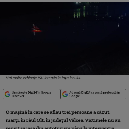
Mai multe echipaje ISU intervin la faţa locului.
Urmărește
Digi24
în Google
Adaugă
Digi24
ca sursă preferată în
Discover
Google
O maşină în care se aflau trei persoane a căzut,
marţi, în râul Olt, în judeţul Vâlcea. Victimele nu au
reușit să iasă din autoturism până la intervenția