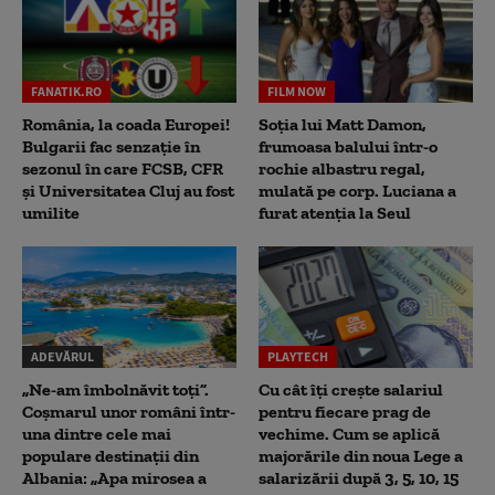
FANATIK.RO
FILM NOW
România, la coada Europei!
Soția lui Matt Damon,
Bulgarii fac senzație în
frumoasa balului într-o
sezonul în care FCSB, CFR
rochie albastru regal,
și Universitatea Cluj au fost
mulată pe corp. Luciana a
umilite
furat atenția la Seul
ADEVĂRUL
PLAYTECH
„Ne-am îmbolnăvit toți”.
Cu cât îți crește salariul
Coșmarul unor români într-
pentru fiecare prag de
una dintre cele mai
vechime. Cum se aplică
populare destinații din
majorările din noua Lege a
Albania: „Apa mirosea a
salarizării după 3, 5, 10, 15