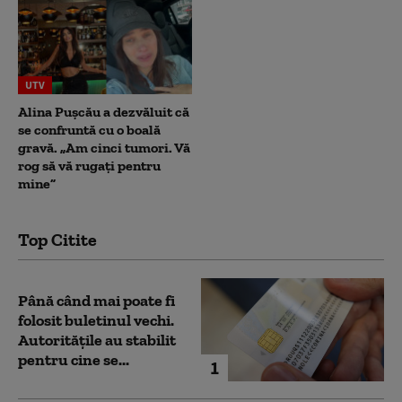
UTV
Alina Pușcău a dezvăluit că
se confruntă cu o boală
gravă. „Am cinci tumori. Vă
rog să vă rugați pentru
mine”
Top Citite
Până când mai poate fi
folosit buletinul vechi.
Autoritățile au stabilit
pentru cine se...
1