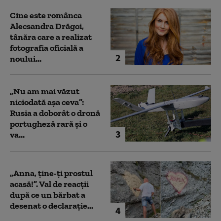
Cine este românca
Alecsandra Drăgoi,
tânăra care a realizat
fotografia oficială a
2
noului...
„Nu am mai văzut
niciodată așa ceva”:
Rusia a doborât o dronă
portugheză rară și o
3
va...
„Anna, ţine-ţi prostul
acasă!”. Val de reacții
după ce un bărbat a
desenat o declarație...
4