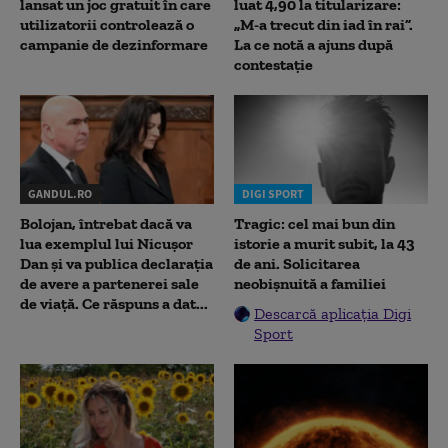
lansat un joc gratuit în care
luat 4,90 la titularizare:
utilizatorii controlează o
„M-a trecut din iad în rai”.
campanie de dezinformare
La ce notă a ajuns după
contestație
GANDUL.RO
DIGI SPORT
Bolojan, întrebat dacă va
Tragic: cel mai bun din
lua exemplul lui Nicușor
istorie a murit subit, la 43
Dan și va publica declarația
de ani. Solicitarea
de avere a partenerei sale
neobișnuită a familiei
de viață. Ce răspuns a dat...
Descarcă aplicația Digi
Sport