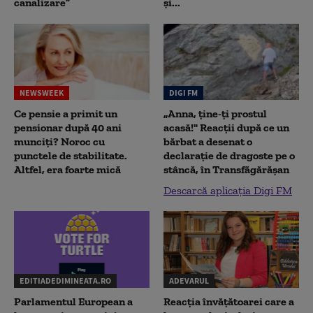
canalizare”
și...
NEWSWEEK
DIGI FM
Ce pensie a primit un
„Anna, ţine-ţi prostul
pensionar după 40 ani
acasă!" Reacţii după ce un
munciți? Noroc cu
bărbat a desenat o
punctele de stabilitate.
declaraţie de dragoste pe o
Altfel, era foarte mică
stâncă, în Transfăgărăşan
Descarcă aplicația Digi FM
EDITIADEDIMINEATA.RO
ADEVARUL
Parlamentul European a
Reacția învățătoarei care a