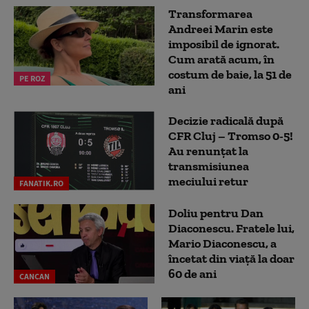
Transformarea
Andreei Marin este
imposibil de ignorat.
Cum arată acum, în
costum de baie, la 51 de
PE ROZ
ani
Decizie radicală după
CFR Cluj – Tromso 0-5!
Au renunțat la
transmisiunea
meciului retur
FANATIK.RO
Doliu pentru Dan
Diaconescu. Fratele lui,
Mario Diaconescu, a
încetat din viață la doar
60 de ani
CANCAN