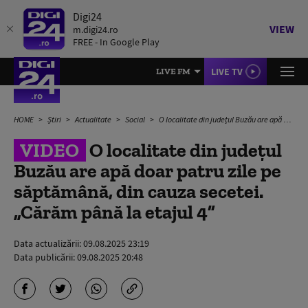
Digi24
VIEW
m.digi24.ro
FREE - In Google Play
LIVE TV
LIVE FM
HOME
Știri
Actualitate
Social
O localitate din județul Buzău are apă doar patru zile pe săptămână, din cauza secetei. „Cărăm până la etajul 4”
VIDEO
O localitate din județul
Buzău are apă doar patru zile pe
săptămână, din cauza secetei.
„Cărăm până la etajul 4”
Data actualizării:
09.08.2025 23:19
Data publicării:
09.08.2025 20:48