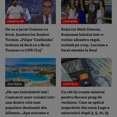
FANATIK.RO
FILM NOW
De ce a jucat Craiova cu
Soția lui Matt Damon,
frică. Analiza lui Andrei
frumoasa balului într-o
Vochin: „Filipe ‘Coelhinho’
rochie albastru regal,
trebuia să facă ce a făcut
mulată pe corp. Luciana a
Tromso cu CFR Cluj”
furat atenția la Seul
ADEVĂRUL
PLAYTECH
„Ne-am îmbolnăvit toți”.
Cu cât îți crește salariul
Coșmarul unor români într-
pentru fiecare prag de
una dintre cele mai
vechime. Cum se aplică
populare destinații din
majorările din noua Lege a
Albania: „Apa mirosea a
salarizării după 3, 5, 10, 15