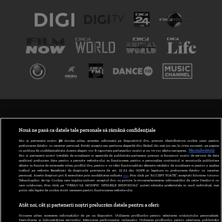
TERMENI ȘI CONDIȚII
POLITICA DE CONFIDENȚIALITATE
Nouă ne pasă ca datele tale personale să rămână confidențiale
Noi și partenerii noștri
30
stocăm și/sau accesăm informații pe dispozitivul dvs., precum identificatorii cookie unici pentru
prelucrarea datelor cu caracter personal. Puteți accepta sau gestiona alegerile dvs. făcând clic mai jos sau în orice moment, pe pagina
ABONARE DIGI TV
cu politica de confidențialitate. Aceste alegeri vor fi raportate partenerilor noștri și nu vă vor afecta navigarea.
Mai multe detalii
Noi si partenerii nostri (retelele de socializare si agentiile de publicitate partenere, precum si furnizorii nostri de servicii de date
analitice) prelucram date pentru a permite website-ului sa functioneze, pentru a personaliza continutul si anunturile publicitare
GESTIONAȚI PREFERINȚELE
afisate in functie de interesele si/sau profilul dvs., pentru a va oferi functionalitati aferente retelelor de socializare si pentru a analiza
traficul pe website. Beneficiati de drepturile prevazute de art. 15-22 din GDPR in legatura cu prelucrarea datelor cu caracter
personal. Aceste drepturi pot fi exercitate prin modalitatea indicata
aici
. Prin click pe “ACCEPT TOATE”, acceptati folosirea tuturor
CODUL DIGI24
Tehnologiilor de tip Cookie, care implica inclusiv acceptul dvs. cu privire la stocarea/accesarea informatiilor de catre Vendor-ii cu
care colaboram. Prin click pe “VREAU SA MODIFIC SETARILE INDIVIDUAL” puteti schimba preferintele in mod individual, mai
putin cele legate de cookie strict necesare pentru functionarea website-ului.
CAMERE WEB
Atât noi, cât și partenerii noștri prelucrăm datele pentru a oferi:
CONTACT/INFO
Stocarea și/sau accesarea informațiilor de pe un dispozitiv. Utilizarea profilurilor pentru selectarea conținutului personalizat.
Dezvoltarea și îmbunătățirea serviciilor. Măsurarea performanței reclamelor. Utilizarea profilurilor pentru selectarea publicității