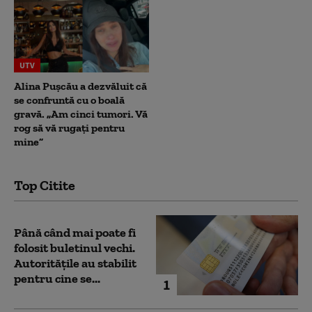
UTV
Alina Pușcău a dezvăluit că
se confruntă cu o boală
gravă. „Am cinci tumori. Vă
rog să vă rugați pentru
mine”
Top Citite
Până când mai poate fi
folosit buletinul vechi.
Autoritățile au stabilit
pentru cine se...
1