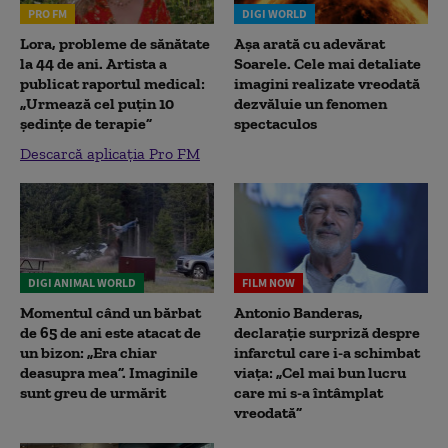
PRO FM
DIGI WORLD
Lora, probleme de sănătate
Așa arată cu adevărat
la 44 de ani. Artista a
Soarele. Cele mai detaliate
publicat raportul medical:
imagini realizate vreodată
„Urmează cel puțin 10
dezvăluie un fenomen
ședințe de terapie”
spectaculos
Descarcă aplicația Pro FM
DIGI ANIMAL WORLD
FILM NOW
Momentul când un bărbat
Antonio Banderas,
de 65 de ani este atacat de
declarație surpriză despre
un bizon: „Era chiar
infarctul care i-a schimbat
deasupra mea”. Imaginile
viața: „Cel mai bun lucru
sunt greu de urmărit
care mi s-a întâmplat
vreodată”