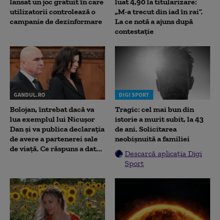
lansat un joc gratuit în care
luat 4,90 la titularizare:
utilizatorii controlează o
„M-a trecut din iad în rai”.
campanie de dezinformare
La ce notă a ajuns după
contestație
GANDUL.RO
DIGI SPORT
Bolojan, întrebat dacă va
Tragic: cel mai bun din
lua exemplul lui Nicușor
istorie a murit subit, la 43
Dan și va publica declarația
de ani. Solicitarea
de avere a partenerei sale
neobișnuită a familiei
de viață. Ce răspuns a dat...
Descarcă aplicația Digi
Sport