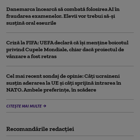
Danemarca încearcă să combată folosirea AI în
fraudarea examenelor. Elevii vor trebui să-şi
susţină oral eseurile
Criză la FIFA: UEFA declară că îşi menţine boicotul
privind Cupele Mondiale, chiar dacă proiectul de
vânzare a fost retras
Cel mai recent sondaj de opinie: Câți ucraineni
susțin aderarea la UE și câți sprijină intrarea în
NATO. Ambele preferințe, în scădere
CITEȘTE MAI MULTE
Recomandările redacţiei