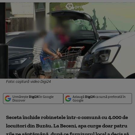
Foto: captură video Digi24
Urmărește
Digi24
în Google
Adaugă
Digi24
ca sursă preferată în
Discover
Google
Seceta închide robinetele într-o comună cu 4.000 de
locuitori din Buzău. La Beceni, apa curge doar patru
zile pe săptămână, după ce furnizorul local a decis să