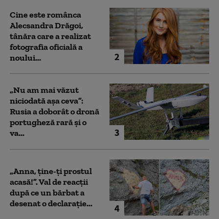
Cine este românca
Alecsandra Drăgoi,
tânăra care a realizat
fotografia oficială a
2
noului...
„Nu am mai văzut
niciodată așa ceva”:
Rusia a doborât o dronă
portugheză rară și o
3
va...
„Anna, ţine-ţi prostul
acasă!”. Val de reacții
după ce un bărbat a
desenat o declarație...
4