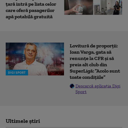
țară intră pe lista celor
care oferă pasagerilor
apă potabilă gratuită
Lovitură de proporții:
Ioan Varga, gata să
renunțe la CFR și să
preia alt club din
SuperLigă: ”Acolo sunt
DIGI SPORT
toate condițiile”
Descarcă aplicația Digi
Sport
Ultimele știri