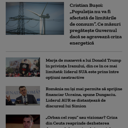
Cristian Bușoi:
„Populația nu va fi
afectată de limitările
de consum”. Ce măsuri
pregătește Guvernul
dacă se agravează criza
energetică
Marja de manevră a lui Donald Trump
în privința Iranului, din ce în ce mai
limitată: liderul SUA este prins între
opțiuni neatractive
România nu își mai permite să sprijine
financiar Ucraina, spune Dungaciu.
Liderul AUR se distanțează de
discursul lui Simion
„Orban cel roșu” sau vizionar? Criza
din Ceuta reaprinde dezbaterea