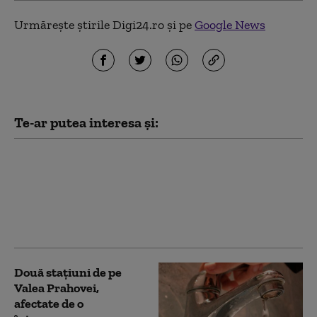
Urmărește știrile Digi24.ro și pe
Google News
Te-ar putea interesa și:
Debitul Dunării scade
dramatic și se apropie
de recordul negativ din
1985. Ce măsuri sunt în
vigoare pentru irigații
Două staţiuni de pe
Valea Prahovei,
afectate de o