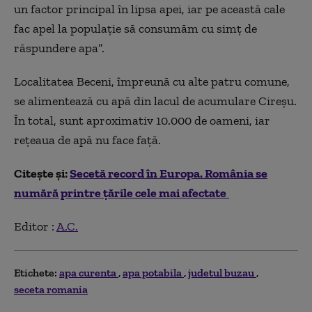
un factor principal în lipsa apei, iar pe această cale
fac apel la populație să consumăm cu simț de
răspundere apa”.
Localitatea Beceni, împreună cu alte patru comune,
se alimentează cu apă din lacul de acumulare Cireșu.
În total, sunt aproximativ 10.000 de oameni, iar
rețeaua de apă nu face față.
Citește și:
Secetă record în Europa. România se
numără printre țările cele mai afectate
Editor :
A.C.
Etichete:
apa curenta
apa potabila
judetul buzau
seceta romania