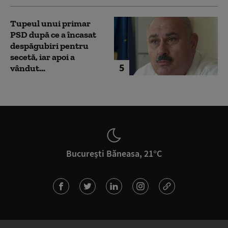
Tupeul unui primar
PSD după ce a încasat
despăgubiri pentru
secetă, iar apoi a
5
vândut...
București Băneasa, 21°C