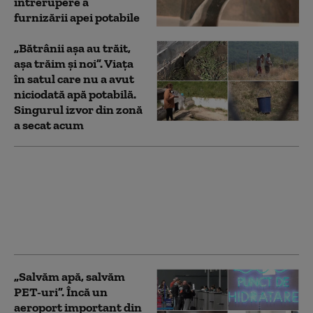
întrerupere a
furnizării apei potabile
„Bătrânii așa au trăit,
așa trăim și noi”. Viața
în satul care nu a avut
niciodată apă potabilă.
Singurul izvor din zonă
a secat acum
Furtunile au provocat
probleme la
alimentarea cu apă în
Prahova. Mai multe
localități sunt afectate
„Salvăm apă, salvăm
PET-uri”. Încă un
aeroport important din