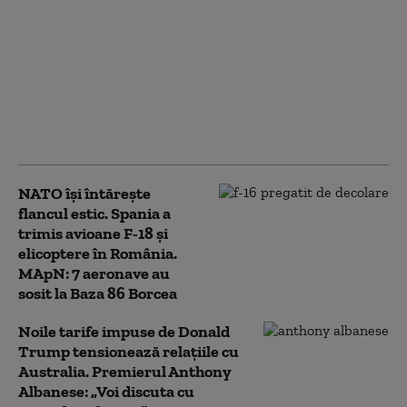
Două elicoptere s-au
ciocnit în Grecia, în
timp ce interveneau la
un incendiu violent.
Două persoane, un
danez și un grec, au
murit
NATO își întărește
flancul estic. Spania a
trimis avioane F-18 și
elicoptere în România.
MApN: 7 aeronave au
sosit la Baza 86 Borcea
Noile tarife impuse de Donald
Trump tensionează relațiile cu
Australia. Premierul Anthony
Albanese: „Voi discuta cu