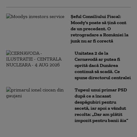
Șeful Consiliului Fiscal:
Moody's poate să țină cont
de un precedent. O
retrogradare a României la
junk nu ar fi corectă
Unitatea 2 de la
Cernavodă ar putea fi
oprită dacă Dunărea
continuă să scadă. Ce
spune directorul centralei
Tupeul unui primar PSD
după ce a încasat
despăgubiri pentru
secetă, iar apoi a vândut
recolta: „Dar am plătit
impozit pentru banii ăia”