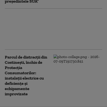
președintele SUA”
Epava unui avion a fost
descoperită la 74 de ani
după ce s-a prăbușit în
largul Puerto Rico.
Tragedia a dus la
schimbări în aviație
Parcul de distracții din
Costinești, închis de
Protecția
Consumatorilor:
instalații electrice cu
deficiențe și
echipamente
improvizate