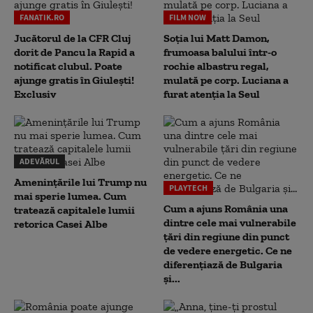
FANATIK.RO
FILM NOW
Jucătorul de la CFR Cluj
Soția lui Matt Damon,
dorit de Pancu la Rapid a
frumoasa balului într-o
notificat clubul. Poate
rochie albastru regal,
ajunge gratis în Giulești!
mulată pe corp. Luciana a
Exclusiv
furat atenția la Seul
ADEVĂRUL
Amenințările lui Trump nu
PLAYTECH
mai sperie lumea. Cum
Cum a ajuns România una
tratează capitalele lumii
dintre cele mai vulnerabile
retorica Casei Albe
țări din regiune din punct
de vedere energetic. Ce ne
diferențiază de Bulgaria
și...