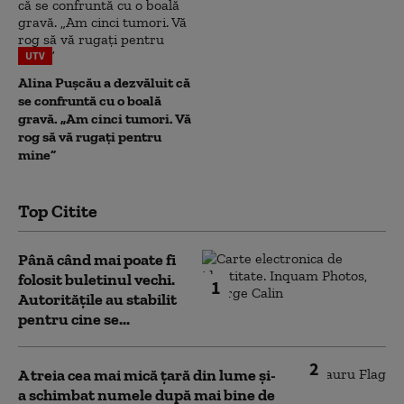
UTV
Alina Pușcău a dezvăluit că
se confruntă cu o boală
gravă. „Am cinci tumori. Vă
rog să vă rugați pentru
mine”
Top Citite
Până când mai poate fi
folosit buletinul vechi.
1
Autoritățile au stabilit
pentru cine se...
2
A treia cea mai mică țară din lume și-
a schimbat numele după mai bine de