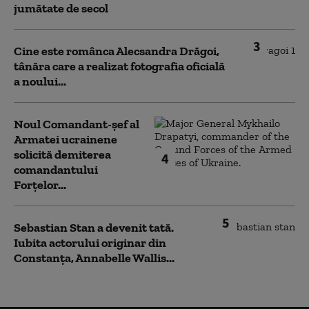
jumătate de secol
3
Cine este românca Alecsandra Drăgoi,
tânăra care a realizat fotografia oficială
a noului...
Noul Comandant-șef al
Armatei ucrainene
solicită demiterea
4
comandantului
Forțelor...
5
Sebastian Stan a devenit tată.
Iubita actorului originar din
Constanța, Annabelle Wallis...