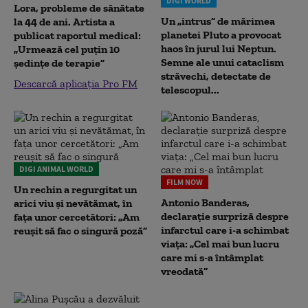
DIGI WORLD
Lora, probleme de sănătate
Un „intrus” de mărimea
la 44 de ani. Artista a
planetei Pluto a provocat
publicat raportul medical:
haos în jurul lui Neptun.
„Urmează cel puțin 10
Semne ale unui cataclism
ședințe de terapie”
străvechi, detectate de
Descarcă aplicația Pro FM
telescopul...
DIGI ANIMAL WORLD
FILM NOW
Un rechin a regurgitat un
Antonio Banderas,
arici viu și nevătămat, în
declarație surpriză despre
fața unor cercetători: „Am
infarctul care i-a schimbat
reușit să fac o singură poză”
viața: „Cel mai bun lucru
care mi s-a întâmplat
vreodată”