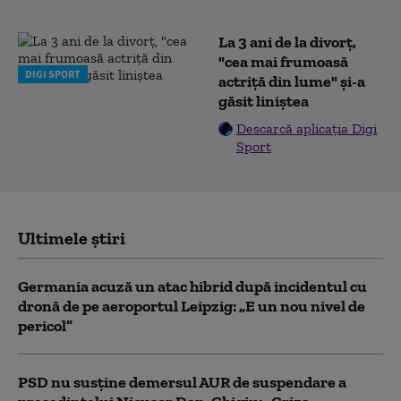
La 3 ani de la divorț,
"cea mai frumoasă
DIGI SPORT
actriță din lume" și-a
găsit liniștea
Descarcă aplicația Digi
Sport
Ultimele știri
Germania acuză un atac hibrid după incidentul cu
dronă de pe aeroportul Leipzig: „E un nou nivel de
pericol”
PSD nu susține demersul AUR de suspendare a