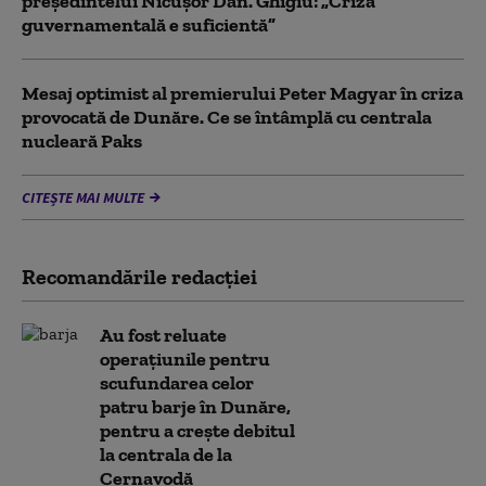
președintelui Nicușor Dan. Ghigiu: „Criza
guvernamentală e suficientă”
Mesaj optimist al premierului Peter Magyar în criza
provocată de Dunăre. Ce se întâmplă cu centrala
nucleară Paks
CITEȘTE MAI MULTE
Recomandările redacţiei
Au fost reluate
operațiunile pentru
scufundarea celor
patru barje în Dunăre,
pentru a crește debitul
la centrala de la
Cernavodă