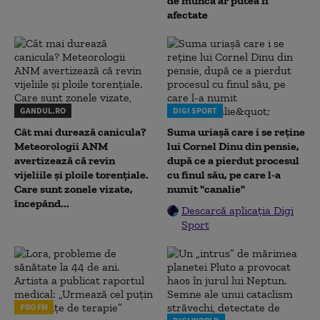
de muncă ar putea fi
afectate
GANDUL.RO
DIGI SPORT
Cât mai durează canicula?
Suma uriașă care i se reține
Meteorologii ANM
lui Cornel Dinu din pensie,
avertizează că revin
după ce a pierdut procesul
vijeliile și ploile torențiale.
cu finul său, pe care l-a
Care sunt zonele vizate,
numit "canalie"
începând...
Descarcă aplicația Digi
Sport
PRO FM