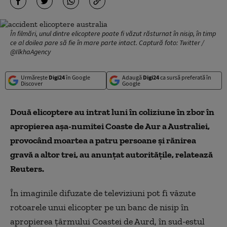
În filmări, unul dintre elicoptere poate fi văzut răsturnat în nisip, în timp
ce al doilea pare să fie în mare parte intact. Captură foto: Twitter /
@IlkhaAgency
Urmărește
Digi24
în Google
Adaugă
Digi24
ca sursă preferată în
Discover
Google
Două elicoptere au intrat luni în coliziune în zbor în
apropierea aşa-numitei Coaste de Aur a Australiei,
provocând moartea a patru persoane şi rănirea
gravă a altor trei, au anunţat autorităţile, relatează
Reuters.
În imaginile difuzate de televiziuni pot fi văzute
rotoarele unui elicopter pe un banc de nisip în
apropierea ţărmului Coastei de Aurd, în sud-estul