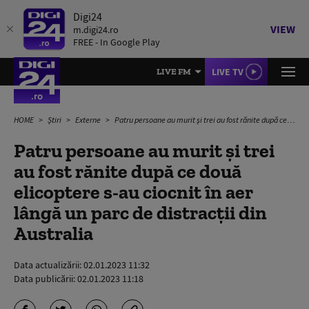
Digi24
VIEW
m.digi24.ro
FREE - In Google Play
LIVE TV
LIVE FM
HOME
Știri
Externe
Patru persoane au murit și trei au fost rănite după ce două elicoptere s-au ciocnit în aer lângă un parc de distracții din Australia
Patru persoane au murit și trei
au fost rănite după ce două
elicoptere s-au ciocnit în aer
lângă un parc de distracții din
Australia
Data actualizării:
02.01.2023 11:32
Data publicării:
02.01.2023 11:18