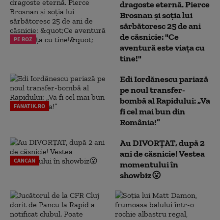
dragoste eternă. Pierce
Brosnan și soția lui
sărbătoresc 25 de ani
de căsnicie: "Ce
PE ROZ
aventură este viața cu
tine!"
Edi Iordănescu pariază
pe noul transfer-
bombă al Rapidului: „Va
FANATIK.RO
fi cel mai bun din
România!”
Au DIVORȚAT, după 2
ani de căsnicie! Vestea
CANCAN
momentului în
showbiz😮