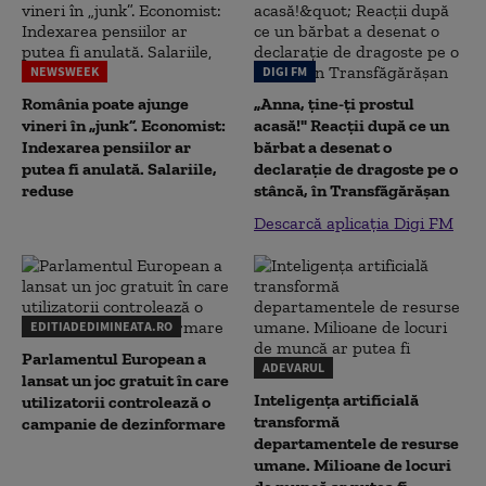
NEWSWEEK
DIGI FM
România poate ajunge
„Anna, ţine-ţi prostul
vineri în „junk”. Economist:
acasă!" Reacţii după ce un
Indexarea pensiilor ar
bărbat a desenat o
putea fi anulată. Salariile,
declaraţie de dragoste pe o
reduse
stâncă, în Transfăgărăşan
Descarcă aplicația Digi FM
EDITIADEDIMINEATA.RO
Parlamentul European a
ADEVARUL
lansat un joc gratuit în care
Inteligența artificială
utilizatorii controlează o
transformă
campanie de dezinformare
departamentele de resurse
umane. Milioane de locuri