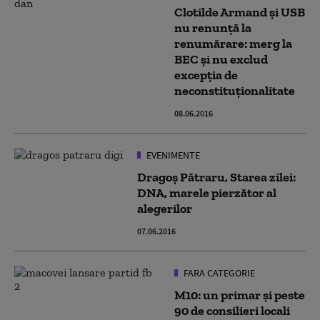
Clotilde Armand şi USB
nu renunţă la
renumărare: merg la
BEC şi nu exclud
excepţia de
neconstituţionalitate
08.06.2016
EVENIMENTE
Dragoș Pătraru, Starea zilei:
DNA, marele pierzător al
alegerilor
07.06.2016
FARA CATEGORIE
M10: un primar și peste
90 de consilieri locali