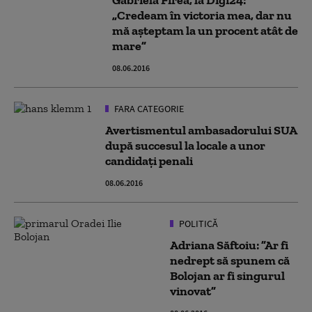
Gabriela Firea, la Digi24:
„Credeam în victoria mea, dar nu
mă așteptam la un procent atât de
mare”
08.06.2016
FARA CATEGORIE
Avertismentul ambasadorului SUA
după succesul la locale a unor
candidaţi penali
08.06.2016
POLITICĂ
Adriana Săftoiu: ”Ar fi
nedrept să spunem că
Bolojan ar fi singurul
vinovat”