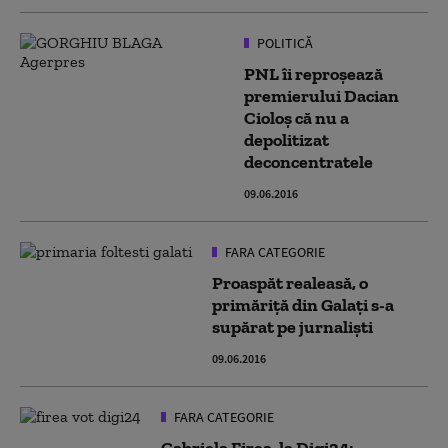
POLITICĂ
PNL îi reproșează
premierului Dacian
Cioloș că nu a
depolitizat
deconcentratele
09.06.2016
FARA CATEGORIE
Proaspăt realeasă, o
primăriţă din Galaţi s-a
supărat pe jurnalişti
09.06.2016
FARA CATEGORIE