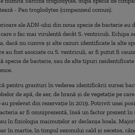
ie numită Sarcina troglodytae, după specia de cimpa
ctează - Pan troglodytes (cimpanzeul comun).
terioare ale ADN-ului din noua specie de bacterie au
care o fac mai virulentă decât S. ventriculi. Echipa s
, dacă nu cumva şi alte cazuri identificate la alte sp
e au fost asociate cu S. ventriculi, ar fi putut fi cauz
 specie de bacterie, sau de alte tipuri neidentificate
ence.
ă pentru granturi în vederea identificării sursei bact
belor de apă, de aer, de hrană şi de vegetaţie pe care
au prelevat din rezervaţie în 2019. Potrivit unei posi
bacteria ar fi omniprezentă, însă un factor prezent în
sau în fiziologia maimuţelor ar declanşa boala. Major
par în martie, în timpul sezonului cald şi secetos, câ