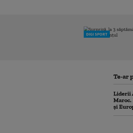
DIGI SPORT
Te-ar p
Liderii
Maroc. 
și Euro
Cimpanz
conving