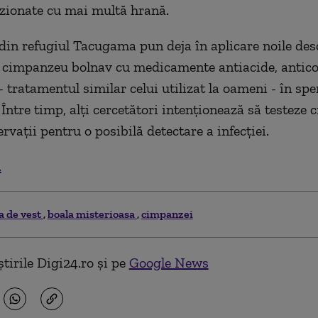
zionate cu mai multă hrană.
 din refugiul Tacugama pun deja în aplicare noile desc
 cimpanzeu bolnav cu medicamente antiacide, antico
- tratamentul similar celui utilizat la oameni - în spe
 Între timp, alţi cercetători intenţionează să testeze
ervaţii pentru o posibilă detectare a infecţiei.
.
a de vest
boala misterioasa
cimpanzei
tirile Digi24.ro și pe
Google News