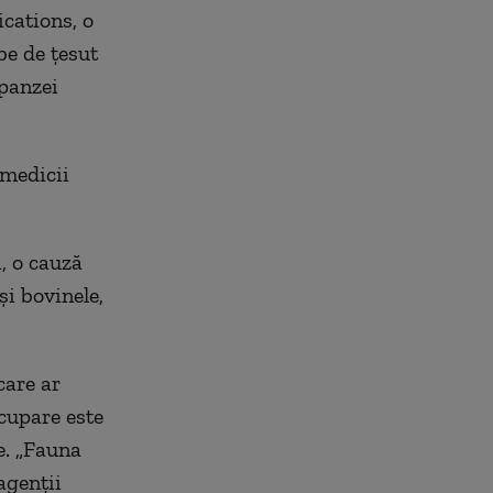
cations, o
be de ţesut
mpanzei
 medicii
, o cauză
şi bovinele,
care ar
cupare este
ie. „Fauna
agenţii