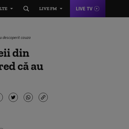
LIVE TV
LTE
LIVE FM
au descoperit cauza
ii din
red că au