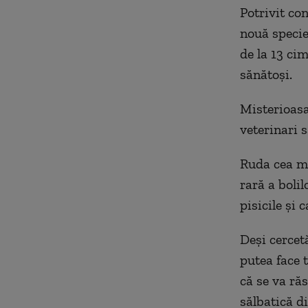
Potrivit co
nouă specie 
de la 13 ci
sănătoşi.
Misterioasa
veterinari 
Ruda cea ma
rară a boli
pisicile şi c
Deşi cercetă
putea face 
că se va răs
sălbatică d