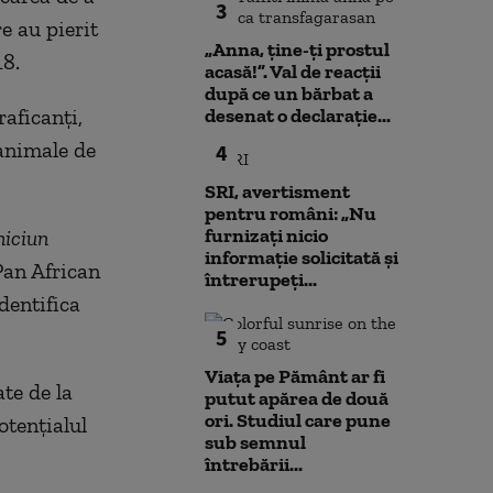
3
e au pierit
„Anna, ţine-ţi prostul
18.
acasă!”. Val de reacții
după ce un bărbat a
aficanţi,
desenat o declarație...
animale de
4
SRI, avertisment
pentru români: „Nu
furnizați nicio
niciun
informație solicitată și
 Pan African
întrerupeți...
dentifica
5
Viața pe Pământ ar fi
te de la
putut apărea de două
ori. Studiul care pune
otenţialul
sub semnul
întrebării...