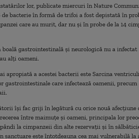
nstatărilor lor, publicate miercuri în Nature Communi
de bacterie în formă de trifoi a fost depistată în pro
mpanzei care au murit, dar nu şi în probe de la 14 ci
 boală gastrointestinală şi neurologică nu a infectat
sau alţi oameni.
i apropiată a acestei bacterii este Sarcina ventriculi
lor gastrointestinale care infectează oamenii, precum 
aii.
torii îşi fac griji în legătură cu orice nouă afecţiune 
trecerea între maimuţe şi oameni, principala lor preo
pândi la cimpanzeii din alte rezervaţii şi în sălbătic
in sanctuare este întotdeauna cea mai vulnerabilă la 