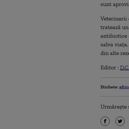
sunt aprovi
Veterinarii
tratează un
antibiotice 
salva viaţa.
din alte rez
Editor :
D.C
Etichete:
afric
Urmărește ș