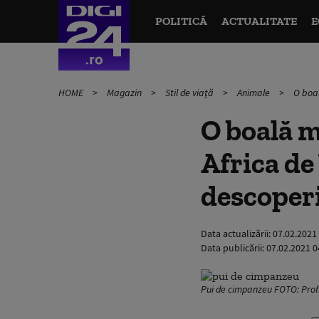
POLITICĂ
ACTUALITATE
E
HOME
Magazin
Stil de viață
Animale
O boal
O boală m
Africa de
descoper
Data actualizării:
07.02.2021
Data publicării:
07.02.2021 0
Pui de cimpanzeu FOTO: Pro