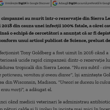
Urmărește
Digi24
în Google Discover
Adaugă
Digi24
ca sursă preferată în Googl
 cimpanzei au murit într-o rezervaţie din Sierra L
i 2018 din cauza unei infecţii 100% fatale, a cărei c
însă o echipă de cercetători a anunţat că ar fi depis
conform unui articol publicat de Science, preluat d
fecţionist Tony Goldberg a fost uimit în 2016 când a a
sterioasă ucide rapid cimpanzeii dintr-o rezervaţie l
ădurea tropicală din Sierra Leone. ''
Nu era subtil - ci
se poticneau, vomitau şi aveau diaree''
, îşi aminteşte Go
tea din Wisconsin, Madison.
''Uneori se duceau la culc
 erau morţi'
', a adăugat el.
nci când medicii veterinari le administrau antibiotice
în pături calde şi îi izolau în incinte mai mici în înce