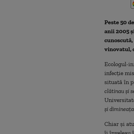
Peste 50 de
anii 2005 ş
cunoscută, 
vinovatul, 
Ecologul-in
infecţie mi
situată în p
clătinau şi 
Universita
şi dimineaţa
Chiar şi atu
îi înveleau 