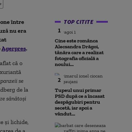
e
TOP CITITE
eone între
1
auză nu era
tat
Cine este românca
Alecsandra Drăgoi,
e
Agerpres
.
tânăra care a realizat
fotografia oficială a
flat că o
noului...
uxuriantă
2
mpanzeii se
ldberg de la
Tupeul unui primar
PSD după ce a încasat
are sănătoşi
despăgubiri pentru
secetă, iar apoi a
vândut...
 şi lichide,
rcarea de a