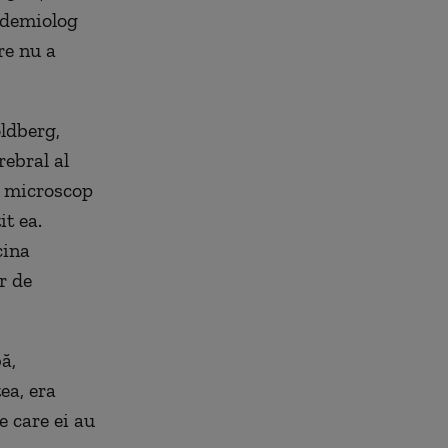
pidemiolog
re nu a
ldberg,
rebral al
a microscop
it ea.
cina
r de
ă,
ea, era
e care ei au