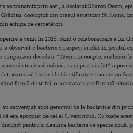
re se transmit prin aer'', a declarat Sharon Deem, e
a Grădina Zoologică din oraşul american St. Louis, ca
din echipa de cercetători.
perire a venit în 2018, când o colaboratoare a lui Go
 a observat o bacterie cu aspect ciudat în ţesutul ce
e cimpanzeii decedaţi. ''Târziu în noapte, analizam l
această structură cubică, cu aspect ciudat'', a povest
dat seama că bacteriile identificate semănau cu Sar
având formă de trifoi, o constatare confirmată ulterio
i au secvenţiat apoi genomul de la bacteriile din prob
că era apropiat de cel al S. ventriculi. Cu toate acest
 distinct pentru a clasifica bacteria ca specie nouă, p