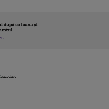
i după ce Ioana și
nunțul
ort