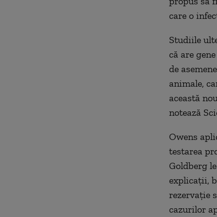
propus să f
care o infe
Studiile ul
că are gene 
de asemenea
animale, car
această nouă
notează Sci
Owens aplic
testarea pro
Goldberg le-
explicaţii, 
rezervaţie 
cazurilor a