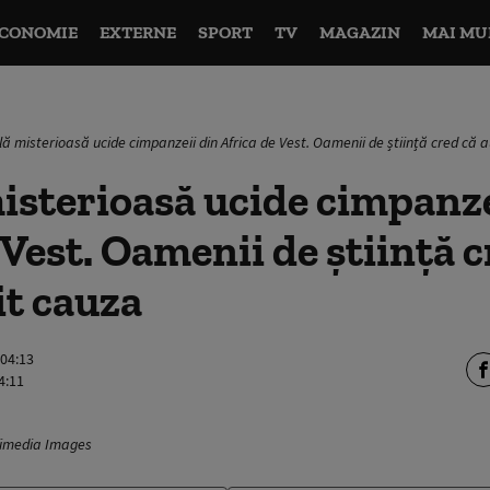
CONOMIE
EXTERNE
SPORT
TV
MAGAZIN
MAI MU
ă misterioasă ucide cimpanzeii din Africa de Vest. Oamenii de știință cred că 
isterioasă ucide cimpanze
 Vest. Oamenii de știință c
it cauza
 04:13
4:11
fimedia Images