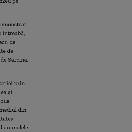
nzeu pe
 demonstrat
e întreabă,
ecii de
ate de
 de Sarcina,
eriei prin
 ea şi
bile
 mediul din
itatea
nd animalele