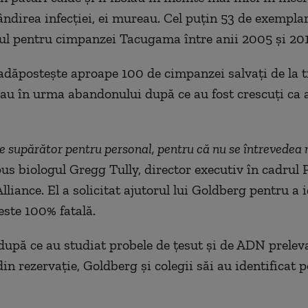
ândirea infecţiei, ei mureau. Cel puţin 53 de exemplar
ul pentru cimpanzei Tacugama între anii 2005 şi 20
adăposteşte aproape 100 de cimpanzei salvaţi de la tr
au în urma abandonului după ce au fost crescuţi ca 
te supărător pentru personal, pentru că nu se întrevedea 
 spus biologul Gregg Tully, director executiv în cadrul
liance. El a solicitat ajutorul lui Goldberg pentru a i
este 100% fatală.
 după ce au studiat probele de ţesut şi de ADN preleva
n rezervaţie, Goldberg şi colegii săi au identificat p