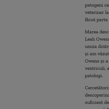
patogeni ca
veterinar l
făcut parte 
Marea desco
Leah Owens,
unuia dintr
şi am văzut 
Owens şi-a 
ventriculi, 
patologi.
Cercetători
descoperind 
suficient de