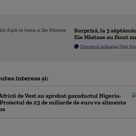
Surpriză, la 3 săptămân
Ilie Năstase au făcut a
Descarcă aplicația Digi Sp
utea interesa și:
 Africii de Vest au aprobat gazoductul Nigeria-
Proiectul de 23 de miliarde de euro va alimenta
pa
eii gândesc ca oamenii: renunță la
erile vechi atunci când apar dovezi noi