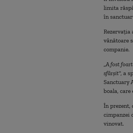
limita răsp
în sanctuar
Rezervaţia 
vânătoare s
companie.
„
A fost foar
sfârşit
'', a
Sanctuary Al
boala, care 
În prezent,
cimpanzei di
vinovat.