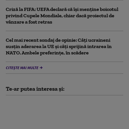
Criză la FIFA: UEFA declară că îşi menţine boicotul
privind Cupele Mondiale, chiar dacă proiectul de
vânzare a fost retras
Cel mai recent sondaj de opinie: Câți ucraineni
susțin aderarea la UE și câți sprijină intrarea în
NATO. Ambele preferințe, în scădere
CITEȘTE MAI MULTE
Te-ar putea interesa și:
PSD acuză PNL şi USR
că au blocat 771
milioane euro pentru
a-l proteja pe Dominic