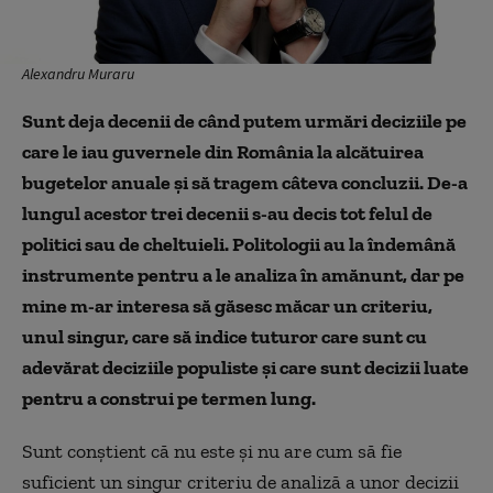
Alexandru Muraru
Sunt deja decenii de când putem urmări deciziile pe
care le iau guvernele din România la alcătuirea
bugetelor anuale și să tragem câteva concluzii. De-a
lungul acestor trei decenii s-au decis tot felul de
politici sau de cheltuieli. Politologii au la îndemână
instrumente pentru a le analiza în amănunt, dar pe
mine m-ar interesa să găsesc măcar un criteriu,
unul singur, care să indice tuturor care sunt cu
adevărat deciziile populiste și care sunt decizii luate
pentru a construi pe termen lung.
Sunt conștient că nu este și nu are cum să fie
suficient un singur criteriu de analiză a unor decizii