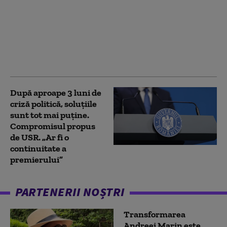
Integrității a trecut de
votul Parlamentului.
Ceartă pe averile
partenerilor: „Cu
amantele nu sunt
relații ca între soți”
După aproape 3 luni de
criză politică, soluțiile
sunt tot mai puține.
Compromisul propus
de USR. „Ar fi o
continuitate a
premierului”
PARTENERII NOȘTRI
Transformarea
Andreei Marin este