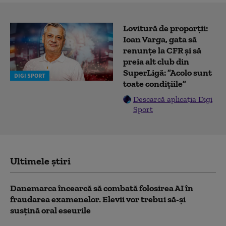
Lovitură de proporții:
Ioan Varga, gata să
renunțe la CFR și să
preia alt club din
SuperLigă: ”Acolo sunt
DIGI SPORT
toate condițiile”
Descarcă aplicația Digi
Sport
Ultimele știri
Danemarca încearcă să combată folosirea AI în
fraudarea examenelor. Elevii vor trebui să-şi
susţină oral eseurile