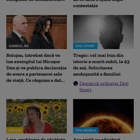
contestație
GANDUL.RO
DIGI SPORT
Bolojan, întrebat dacă va
Tragic: cel mai bun din
lua exemplul lui Nicușor
istorie a murit subit, la 43
Dan și va publica declarația
de ani. Solicitarea
de avere a partenerei sale
neobișnuită a familiei
de viață. Ce răspuns a dat...
Descarcă aplicația Digi
Sport
PRO FM
DIGI WORLD
Lora, probleme de sănătate
Așa arată cu adevărat