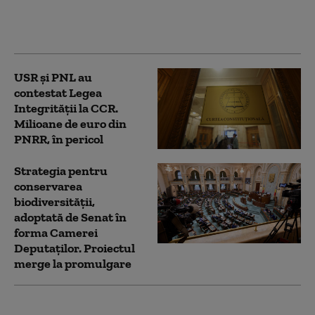
Fritz, după contestarea
Legii Integrității la
CCR
USR și PNL au
contestat Legea
Integrității la CCR.
Milioane de euro din
PNRR, în pericol
Strategia pentru
conservarea
biodiversității,
adoptată de Senat în
forma Camerei
Deputaților. Proiectul
merge la promulgare
Noua Lege a