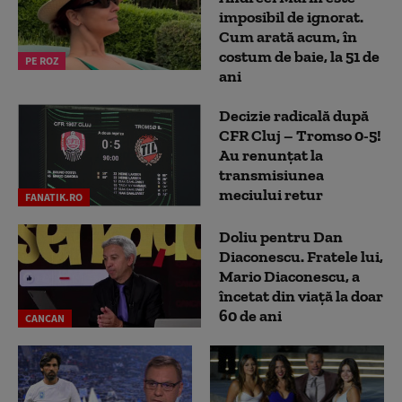
imposibil de ignorat.
Cum arată acum, în
costum de baie, la 51 de
PE ROZ
ani
Decizie radicală după
CFR Cluj – Tromso 0-5!
Au renunțat la
transmisiunea
meciului retur
FANATIK.RO
Doliu pentru Dan
Diaconescu. Fratele lui,
Mario Diaconescu, a
încetat din viață la doar
60 de ani
CANCAN