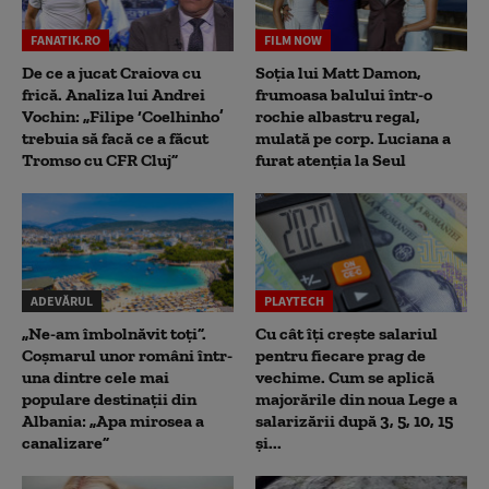
FANATIK.RO
FILM NOW
De ce a jucat Craiova cu
Soția lui Matt Damon,
frică. Analiza lui Andrei
frumoasa balului într-o
Vochin: „Filipe ‘Coelhinho’
rochie albastru regal,
trebuia să facă ce a făcut
mulată pe corp. Luciana a
Tromso cu CFR Cluj”
furat atenția la Seul
ADEVĂRUL
PLAYTECH
„Ne-am îmbolnăvit toți”.
Cu cât îți crește salariul
Coșmarul unor români într-
pentru fiecare prag de
una dintre cele mai
vechime. Cum se aplică
populare destinații din
majorările din noua Lege a
Albania: „Apa mirosea a
salarizării după 3, 5, 10, 15
canalizare”
și...