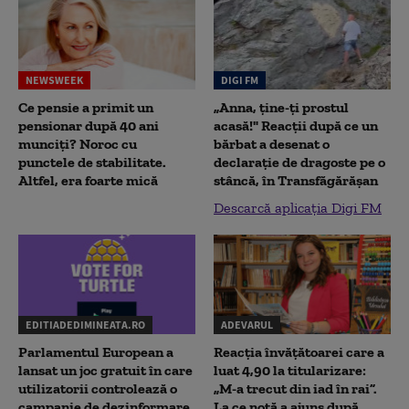
NEWSWEEK
DIGI FM
Ce pensie a primit un
„Anna, ţine-ţi prostul
pensionar după 40 ani
acasă!" Reacţii după ce un
munciți? Noroc cu
bărbat a desenat o
punctele de stabilitate.
declaraţie de dragoste pe o
Altfel, era foarte mică
stâncă, în Transfăgărăşan
Descarcă aplicația Digi FM
EDITIADEDIMINEATA.RO
ADEVARUL
Parlamentul European a
Reacția învățătoarei care a
lansat un joc gratuit în care
luat 4,90 la titularizare:
utilizatorii controlează o
„M-a trecut din iad în rai”.
campanie de dezinformare
La ce notă a ajuns după