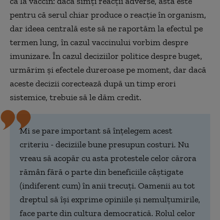
ca la vaccin: dacă simți reacții adverse, asta este
pentru că serul chiar produce o reacție în organism,
dar ideea centrală este să ne raportăm la efectul pe
termen lung, în cazul vaccinului vorbim despre
imunizare. În cazul deciziilor politice despre buget,
urmărim și efectele dureroase pe moment, dar dacă
aceste decizii corectează după un timp erori
sistemice, trebuie să le dăm credit.
Mi se pare important să înțelegem acest
criteriu - deciziile bune presupun costuri. Nu
vreau să acopăr cu asta protestele celor cărora
rămân fără o parte din beneficiile câștigate
(indiferent cum) în anii trecuți. Oamenii au tot
dreptul să își exprime opiniile și nemulțumirile,
face parte din cultura democratică. Rolul celor