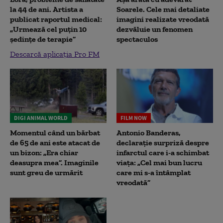
la 44 de ani. Artista a
Soarele. Cele mai detaliate
publicat raportul medical:
imagini realizate vreodată
„Urmează cel puțin 10
dezvăluie un fenomen
ședințe de terapie”
spectaculos
Descarcă aplicația Pro FM
DIGI ANIMAL WORLD
FILM NOW
Momentul când un bărbat
Antonio Banderas,
de 65 de ani este atacat de
declarație surpriză despre
un bizon: „Era chiar
infarctul care i-a schimbat
deasupra mea”. Imaginile
viața: „Cel mai bun lucru
sunt greu de urmărit
care mi s-a întâmplat
vreodată”