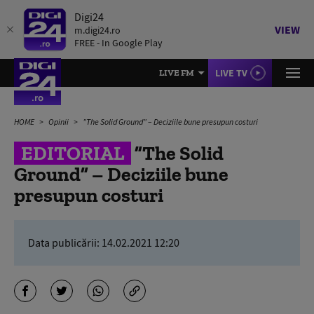
Digi24
VIEW
m.digi24.ro
FREE - In Google Play
LIVE TV
LIVE FM
HOME
Opinii
”The Solid Ground” – Deciziile bune presupun costuri
EDITORIAL
”The Solid
Ground” – Deciziile bune
presupun costuri
Data publicării:
14.02.2021 12:20