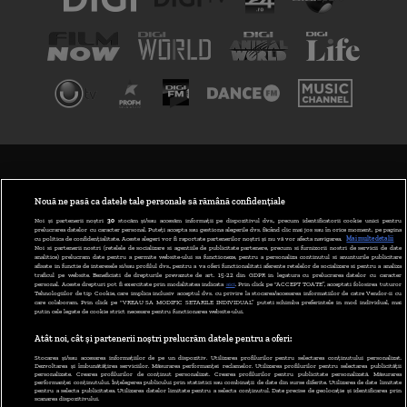
TERMENI ȘI CONDIȚII
POLITICA DE CONFIDENȚIALITATE
Nouă ne pasă ca datele tale personale să rămână confidențiale
Noi și partenerii noștri
30
stocăm și/sau accesăm informații pe dispozitivul dvs., precum identificatorii cookie unici pentru
prelucrarea datelor cu caracter personal. Puteți accepta sau gestiona alegerile dvs. făcând clic mai jos sau în orice moment, pe pagina
ABONARE DIGI TV
cu politica de confidențialitate. Aceste alegeri vor fi raportate partenerilor noștri și nu vă vor afecta navigarea.
Mai multe detalii
Noi si partenerii nostri (retelele de socializare si agentiile de publicitate partenere, precum si furnizorii nostri de servicii de date
analitice) prelucram date pentru a permite website-ului sa functioneze, pentru a personaliza continutul si anunturile publicitare
GESTIONAȚI PREFERINȚELE
afisate in functie de interesele si/sau profilul dvs., pentru a va oferi functionalitati aferente retelelor de socializare si pentru a analiza
traficul pe website. Beneficiati de drepturile prevazute de art. 15-22 din GDPR in legatura cu prelucrarea datelor cu caracter
personal. Aceste drepturi pot fi exercitate prin modalitatea indicata
aici
. Prin click pe “ACCEPT TOATE”, acceptati folosirea tuturor
CODUL DIGI24
Tehnologiilor de tip Cookie, care implica inclusiv acceptul dvs. cu privire la stocarea/accesarea informatiilor de catre Vendor-ii cu
care colaboram. Prin click pe “VREAU SA MODIFIC SETARILE INDIVIDUAL” puteti schimba preferintele in mod individual, mai
putin cele legate de cookie strict necesare pentru functionarea website-ului.
CAMERE WEB
Atât noi, cât și partenerii noștri prelucrăm datele pentru a oferi:
CONTACT/INFO
Stocarea și/sau accesarea informațiilor de pe un dispozitiv. Utilizarea profilurilor pentru selectarea conținutului personalizat.
Dezvoltarea și îmbunătățirea serviciilor. Măsurarea performanței reclamelor. Utilizarea profilurilor pentru selectarea publicității
personalizate. Crearea profilurilor de conținut personalizat. Crearea profilurilor pentru publicitate personalizată. Măsurarea
performanței conținutului. Înțelegerea publicului prin statistici sau combinații de date din surse diferite. Utilizarea de date limitate
pentru a selecta publicitatea. Utilizarea datelor limitate pentru a selecta conținutul. Date precise de geolocație și identificarea prin
VERSIUNE DESKTOP
scanarea dispozitivului.