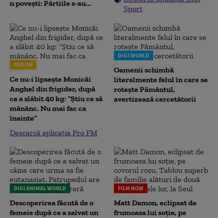
n povești: Pârtiile s-au...
Sport
DIGI WORLD
PRO FM
Oamenii schimbă
Ce nu-i lipsește Monicăi
literalmente felul în care se
Anghel din frigider, după
rotește Pământul,
ce a slăbit 40 kg: “Știu ce să
avertizează cercetătorii
mănânc. Nu mai fac ca
înainte”
Descarcă aplicația Pro FM
DIGI ANIMAL WORLD
FILM NOW
Descoperirea făcută de o
Matt Damon, eclipsat de
femeie după ce a salvat un
frumoasa lui soție, pe