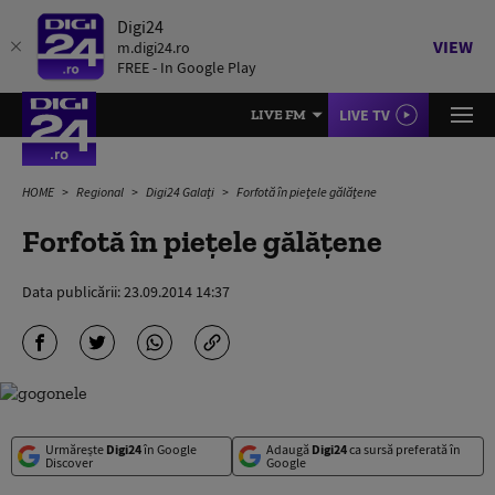
Digi24
VIEW
m.digi24.ro
FREE - In Google Play
LIVE TV
LIVE FM
HOME
Regional
Digi24 Galați
Forfotă în pieţele gălăţene
Forfotă în pieţele gălăţene
Data publicării:
23.09.2014 14:37
Urmărește
Digi24
în Google
Adaugă
Digi24
ca sursă preferată în
Discover
Google