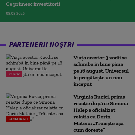
Ce primesc investitorii
08.08.2026
PARTENERII NOȘTRI
Viața acestor 3 zodii se
schimbă în bine până
pe 16 august. Universul
PE ROZ
le pregătește un nou
început
Virginia Ruzici, prima
reacție după ce Simona
Halep a oficializat
relația cu Dorin
FANATIK.RO
Mateiu: „Trăiește așa
cum dorește”