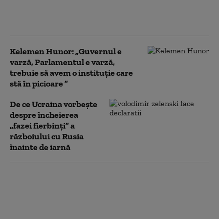
„Clienții împart o
porție la două farfurii”
Kelemen Hunor: „Guvernul e
varză, Parlamentul e varză,
trebuie să avem o instituție care
stă în picioare ”
De ce Ucraina vorbește
despre încheierea
„fazei fierbinți” a
războiului cu Rusia
înainte de iarnă
„Sunt tratate să reziste”. Pericolul
roșiilor perfecte din piețe și
supermarketuri. Cum le putem
recunoaște pe cele cu pesticide