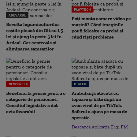
PLAYTECH
ADEVĂRUL
Poți monta camere video pe
Revolta legumicultorilor:
mașină? Când imaginile
roșiile pleacă din Olt cu 1,5
pot fi folosite ca probă și
lei și ajung la peste 5 lei în
când riști probleme
Ardeal. Cer controale și
eliminarea samsarilor
NEWSWEEK
DIGI FM
Beneficiu la pensie pentru o
Ambulanță atacată cu
categorie de pensionari.
topoare și bâte după un
Consiliul legislativ a dat
zvon viral de pe TikTok.
aviz favorabil
Șoferul a ajuns pe masa de
operație
Descarcă aplicația Digi FM