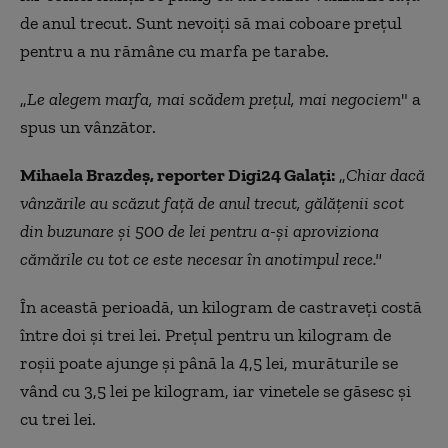
de anul trecut. Sunt nevoiţi să mai coboare preţul
pentru a nu rămâne cu marfa pe tarabe.
„
Le alegem marfa, mai scădem preţul, mai negociem
" a
spus un vânzător.
Mihaela Brazdeş, reporter Digi24 Galaţi:
„
Chiar dacă
vânzările au scăzut faţă de anul trecut, gălăţenii scot
din buzunare şi 500 de lei pentru a-şi aproviziona
cămările cu tot ce este necesar în anotimpul rece."
În această perioadă, un kilogram de castraveţi costă
între doi şi trei lei. Preţul pentru un kilogram de
roşii poate ajunge şi până la 4,5 lei, murăturile se
vând cu 3,5 lei pe kilogram, iar vinetele se găsesc şi
cu trei lei.