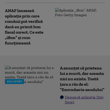
ANAF lansează
aplicația prin care
românii pot verifică
dacă au primit bon
fiscal corect. Ce este
„iBon” și cum
funcționează
A anunțat că prietena
lui a murit, dar aceasta
nici nu exista. Toată
DIGI SPORT
țara a râs de el:
”Escrocheria secolului”
Descarcă aplicația Digi
Sport