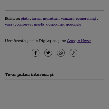
Etichete:
piata
iarna
muraturi
vanzari
comercianți
varza
conserve
marfa
gospodine
gogonele
Urmărește știrile Digi24.ro și pe
Google News
Te-ar putea interesa și:
Scumpirile taie pofta
de ieșit în oraș.
Vânzările în
restaurante au scăzut
chiar și cu 50%: