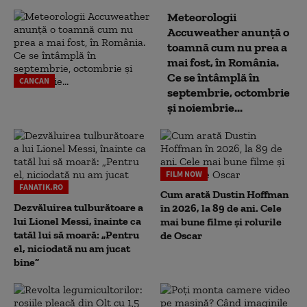
Meteorologii
Accuweather anunță o
toamnă cum nu prea a
mai fost, în România.
Ce se întâmplă în
CANCAN
septembrie, octombrie
și noiembrie...
FILM NOW
FANATIK.RO
Cum arată Dustin Hoffman
Dezvăluirea tulburătoare a
în 2026, la 89 de ani. Cele
lui Lionel Messi, înainte ca
mai bune filme și rolurile
tatăl lui să moară: „Pentru
de Oscar
el, niciodată nu am jucat
bine”