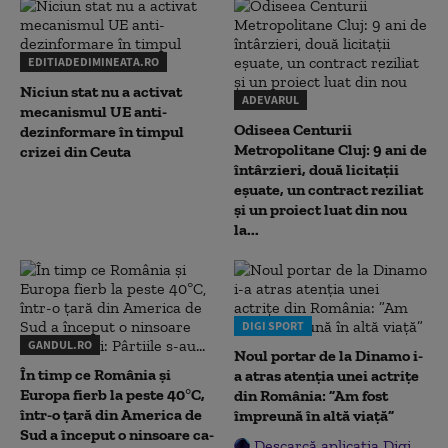
EDITIADEDIMINEATA.RO
Niciun stat nu a activat
ADEVARUL
mecanismul UE anti-
Odiseea Centurii
dezinformare în timpul
Metropolitane Cluj: 9 ani de
crizei din Ceuta
întârzieri, două licitații
eșuate, un contract reziliat
și un proiect luat din nou
la...
DIGI SPORT
GANDUL.RO
Noul portar de la Dinamo i-
În timp ce România și
a atras atenția unei actrițe
Europa fierb la peste 40°C,
din România: ”Am fost
într-o țară din America de
împreună în altă viață”
Sud a început o ninsoare ca-
Descarcă aplicația Digi