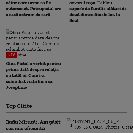
câine care urma sa fie
covorul roșu. Tablou
eutanasiat. Patrupedul are
superb de familie alături de
o rasă extrem de rară
două dintre fiicele lor, la
Seul
UTV
Gina Pistol a vorbit pentru
prima dată despre relația
cu tatăl ei. Cum i-a
schimbat viața fiica sa,
Josephine
Top Citite
Radu Miruță: „Am găsit
1
cea mai eficientă