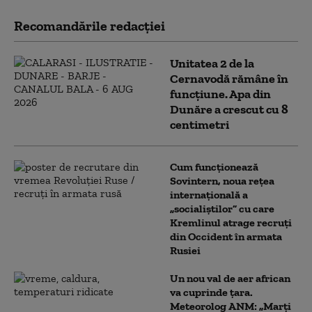
Recomandările redacţiei
Unitatea 2 de la
Cernavodă rămâne în
funcțiune. Apa din
Dunăre a crescut cu 8
centimetri
Cum funcționează
Sovintern, noua rețea
internațională a
„socialiștilor” cu care
Kremlinul atrage recruți
din Occident în armata
Rusiei
Un nou val de aer african
va cuprinde țara.
Meteorolog ANM: „Marți