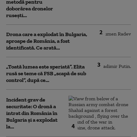
metodă pentru
doborârea dronelor
rusești...
2
Drona care a explodat în Bulgaria,
aproape de România, a fost
identificată. Ce arată...
3
„Toată lumea este speriată”. Elita
rusă se teme că FSB „scapă de sub
control”, după ce...
Incident grav de
securitate: O dronă a
intrat din România în
Bulgaria şi a explodat
4
la...