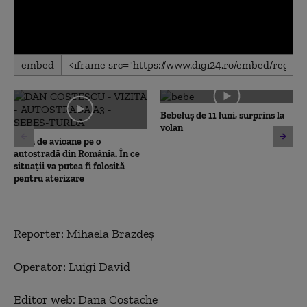
0
embed
seconds
of
0
seconds
Bebeluș de 11 luni, surprins la
volan
Pistă de avioane pe o
autostradă din România. În ce
situații va putea fi folosită
pentru aterizare
Reporter: Mihaela Brazdeş
Operator: Luigi David
Editor web: Dana Costache