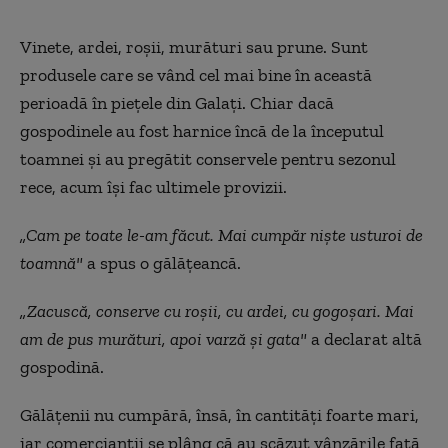
Vinete, ardei, roşii, murături sau prune. Sunt
produsele care se vând cel mai bine în această
perioadă în pieţele din Galaţi. Chiar dacă
gospodinele au fost harnice încă de la începutul
toamnei şi au pregătit conservele pentru sezonul
rece, acum îşi fac ultimele provizii.
„Cam pe toate le-am făcut. Mai cumpăr nişte usturoi de
toamnă"
a spus o gălăţeancă.
„Zacuscă, conserve cu roşii, cu ardei, cu gogoşari. Mai
am de pus murături, apoi varză şi gata"
a declarat altă
gospodină.
Gălăţenii nu cumpără, însă, în cantităţi foarte mari,
iar comercianţii se plâng că au scăzut vânzările faţă