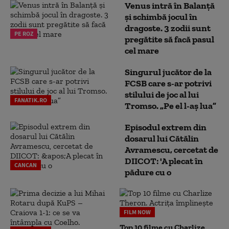
Venus intră în Balanță
și schimbă jocul în
dragoste. 3 zodii sunt
PE ROZ
pregătite să facă pasul
cel mare
Singurul jucător de la
FCSB care s-ar potrivi
stilului de joc al lui
FANATIK.RO
Tromso. „Pe el l-aș lua”
Episodul extrem din
dosarul lui Cătălin
Avramescu, cercetat de
DIICOT: 'A plecat în
CANCAN
pădure cu o
FILM NOW
Top 10 filme cu Charlize