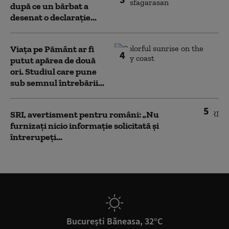
după ce un bărbat a
desenat o declarație...
Viața pe Pământ ar fi
4
putut apărea de două
ori. Studiul care pune
sub semnul întrebării...
5
SRI, avertisment pentru români: „Nu
furnizați nicio informație solicitată și
întrerupeți...
București Băneasa, 32°C