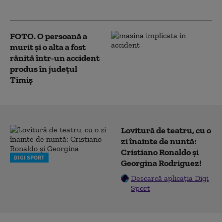
împotriva poliomielitei
FOTO. O persoană a
murit şi o alta a fost
rănită într-un accident
produs în județul
Timiș
Lovitură de teatru, cu o
zi înainte de nuntă:
Cristiano Ronaldo și
DIGI SPORT
Georgina Rodriguez!
Descarcă aplicația Digi
Sport