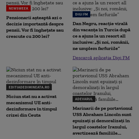
NEWSWEEK
DIGI FM
Pensionarii așteaptă azi o
Dan Negru, reacție virală
decizie importantă despre
din vacanța în Turcia după
pensii. Vor fi înghețate sau
ce a ajuns la un resort all
crescute cu 200 lei?
inclusive: „Și noi, românii,
ne umplem farfuriile”
Descarcă aplicația Digi FM
EDITIADEDIMINEATA.RO
Niciun stat nu a activat
ADEVARUL
mecanismul UE anti-
Marinarii de pe portavionul
dezinformare în timpul
USS Abraham Lincoln sunt
crizei din Ceuta
epuizați și demoralizați în
largul coastelor Iranului,
avertizează familiile...