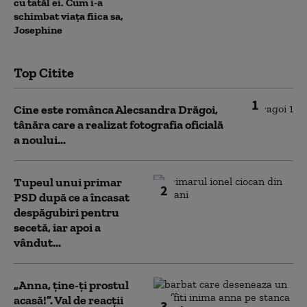
cu tatăl ei. Cum i-a
schimbat viața fiica sa,
Josephine
Top Citite
1
Cine este românca Alecsandra Drăgoi,
tânăra care a realizat fotografia oficială
a noului...
Tupeul unui primar
2
PSD după ce a încasat
despăgubiri pentru
secetă, iar apoi a
vândut...
„Anna, ţine-ţi prostul
acasă!”. Val de reacții
3