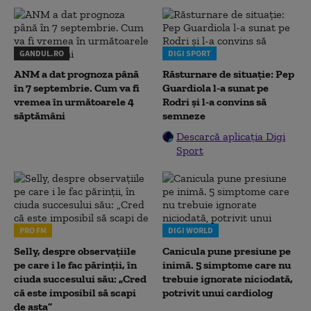
GANDUL.RO
DIGI SPORT
ANM a dat prognoza până
Răsturnare de situație: Pep
în 7 septembrie. Cum va fi
Guardiola l-a sunat pe
vremea în următoarele 4
Rodri și l-a convins să
săptămâni
semneze
Descarcă aplicația Digi
Sport
PRO FM
DIGI WORLD
Selly, despre observațiile
Canicula pune presiune pe
pe care i le fac părinții, în
inimă. 5 simptome care nu
ciuda succesului său: „Cred
trebuie ignorate niciodată,
că este imposibil să scapi
potrivit unui cardiolog
de asta”