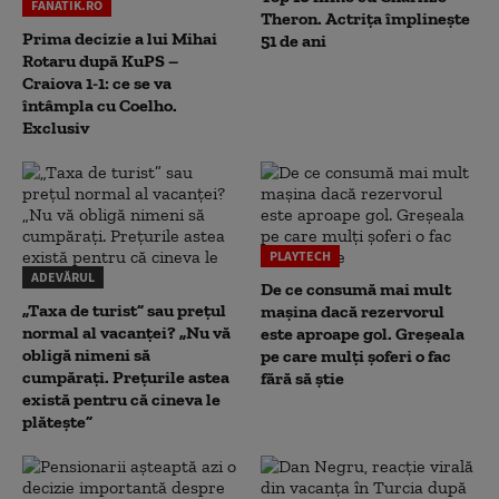
FANATIK.RO
Theron. Actrița împlinește
Prima decizie a lui Mihai
51 de ani
Rotaru după KuPS –
Craiova 1-1: ce se va
întâmpla cu Coelho.
Exclusiv
PLAYTECH
ADEVĂRUL
De ce consumă mai mult
„Taxa de turist” sau prețul
mașina dacă rezervorul
normal al vacanței? „Nu vă
este aproape gol. Greșeala
obligă nimeni să
pe care mulți șoferi o fac
cumpărați. Prețurile astea
fără să știe
există pentru că cineva le
plătește”