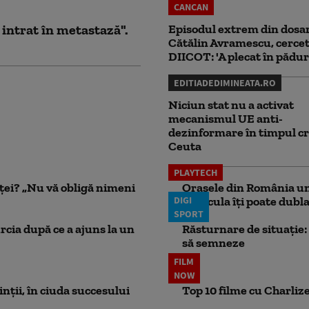
CANCAN
 intrat în metastază".
Episodul extrem din dosar
Cătălin Avramescu, cercet
DIICOT: 'A plecat în pădur
EDITIADEDIMINEATA.RO
Niciun stat nu a activat
mecanismul UE anti-
dezinformare în timpul cr
Ceuta
PLAYTECH
nței? „Nu vă obligă nimeni
Orașele din România un
DIGI
Canicula îți poate dubla
SPORT
rcia după ce a ajuns la un
Răsturnare de situație: 
să semneze
FILM
NOW
rinții, în ciuda succesului
Top 10 filme cu Charlize