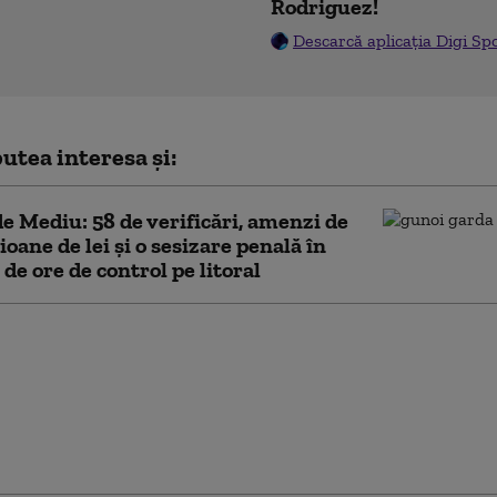
Rodriguez!
Descarcă aplicația Digi Sp
utea interesa și:
e Mediu: 58 de verificări, amenzi de
ioane de lei şi o sesizare penală în
 de ore de control pe litoral
de peste 2.000 lei
cidentele de la
ul oierilor.
eria: Au fost aruncate
și s-a incitat la
ă