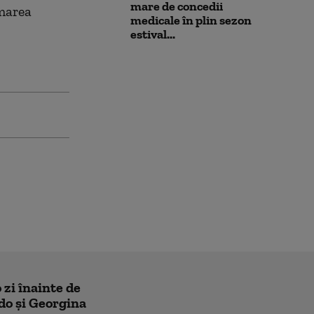
mare de concedii
rmarea
medicale în plin sezon
estival...
 zi înainte de
do și Georgina