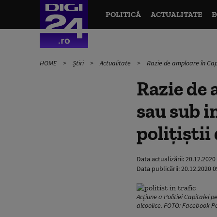
POLITICĂ
ACTUALITATE
E
HOME
Știri
Actualitate
Razie de amploare în Capit
Razie de 
sau sub i
polițiștii
Data actualizării:
20.12.2020
Data publicării:
20.12.2020 0
Acțiune a Politiei Capitalei 
alcoolice. FOTO: Facebook P