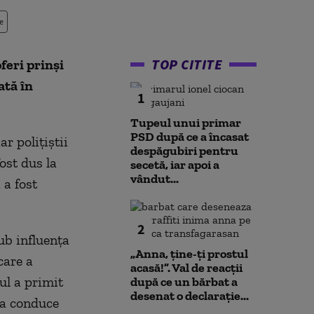
e
TOP CITITE
feri prinși
ată în
1
Tupeul unui primar
PSD după ce a încasat
ar polițiștii
despăgubiri pentru
ost dus la
secetă, iar apoi a
vândut...
 a fost
2
sub influența
„Anna, ţine-ţi prostul
care a
acasă!”. Val de reacții
ul a primit
după ce un bărbat a
desenat o declarație...
 a conduce