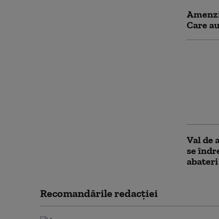
Amenzi 
Care au
Inspecț
de pest
într-o
300 de 
negru
Val de 
se îndr
abateri
Recomandările redacţiei