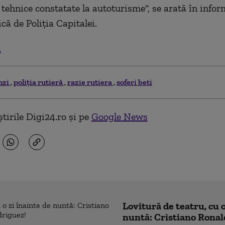
e tehnice constatate la autoturisme", se arată în info
că de Poliția Capitalei.
.
nzi
poliția rutieră
razie rutiera
soferi beti
tirile Digi24.ro și pe
Google News
Lovitură de teatru, cu o
nuntă: Cristiano Ronal