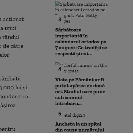
u acționat
3
ea unui
Sărbătoare
importantă în
n rândul
calendarul ortodox pe
r de către
7 august: Ce tradiții se
respectă și cui...
elor
4
e sâmbătă
Viața pe Pământ ar fi
putut apărea de două
.000 lei și
ori. Studiul care pune
 conducerea
sub semnul
întrebării...
pășirea
5
Anchetă la un spital
 pentru
din cauza numărului