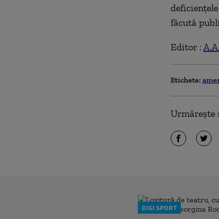
deficiențel
făcută publi
Editor :
A.A
Etichete:
ame
Urmărește ș
DIGI SPORT