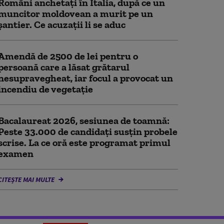
Români anchetați în Italia, după ce un
muncitor moldovean a murit pe un
șantier. Ce acuzații li se aduc
Amendă de 2500 de lei pentru o
persoană care a lăsat grătarul
nesupravegheat, iar focul a provocat un
incendiu de vegetaţie
Bacalaureat 2026, sesiunea de toamnă:
Peste 33.000 de candidați susțin probele
scrise. La ce oră este programat primul
examen
CITEȘTE MAI MULTE