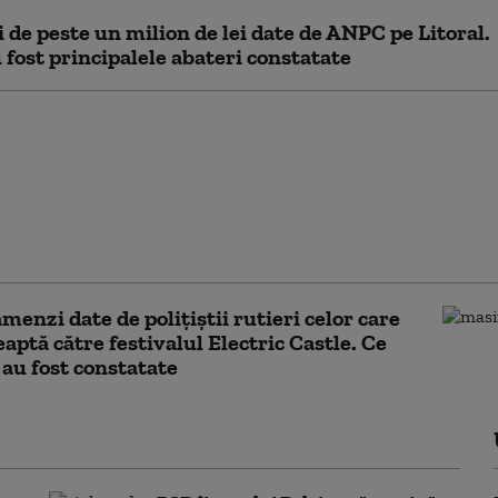
de peste un milion de lei date de ANPC pe Litoral.
 fost principalele abateri constatate
ia Muncii a dat amenzi
e 7,7 milioane de lei
 săptămână. Aproape
persoane lucrau la
amenzi date de poliţiştii rutieri celor care
eaptă către festivalul Electric Castle. Ce
 au fost constatate