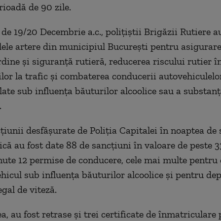
rioadă de 90 zile.
de 19/20 Decembrie a.c., polițiștii Brigăzii Rutiere a
lele artere din municipiul București pentru asigurar
dine și siguranță rutieră, reducerea riscului rutier î
ilor la trafic și combaterea conducerii autovehiculelo
late sub influența băuturilor alcoolice sau a substanț
.
cțiunii desfășurate de Poliția Capitalei în noaptea d
că au fost date 88 de sancțiuni în valoare de peste 33
inute 12 permise de conducere, cele mai multe pentru
hicul sub influența băuturilor alcoolice și pentru de
gal de viteză.
, au fost retrase și trei certificate de înmatriculare