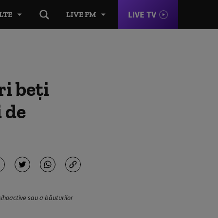
LIVE TV
LTE
LIVE FM
i beți
i de
sihoactive sau a băuturilor