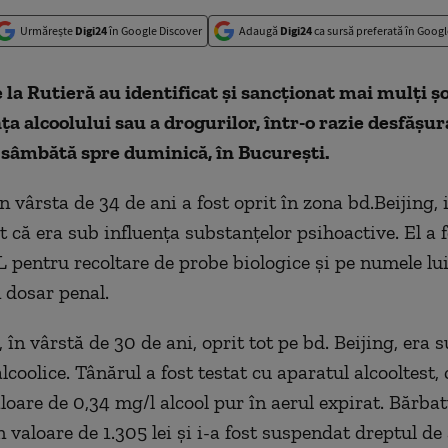
Urmărește
Digi24
în Google Discover
Adaugă
Digi24
ca sursă preferată în Googl
de la Rutieră au identificat și sancționat mai mulți șo
ța alcoolului sau a drogurilor, într-o razie desfășur
 sâmbătă spre duminică, în București.
 vârsta de 34 de ani a fost oprit în zona bd.Beijing, i
 că era sub influența substanțelor psihoactive. El a f
 pentru recoltare de probe biologice și pe numele lui
 dosar penal.
, în vârstă de 30 de ani, oprit tot pe bd. Beijing, era 
lcoolice. Tânărul a fost testat cu aparatul alcooltest, 
loare de 0,34 mg/l alcool pur în aerul expirat. Bărbat
 valoare de 1.305 lei și i-a fost suspendat dreptul de