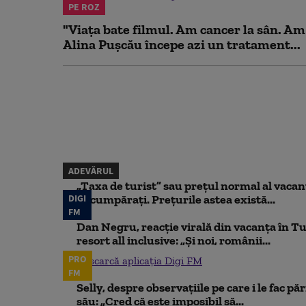
PE ROZ
"Viața bate filmul. Am cancer la sân. Am
Alina Pușcău începe azi un tratament...
ADEVĂRUL
„Taxa de turist” sau prețul normal al vaca
DIGI
să cumpărați. Prețurile astea există...
FM
Dan Negru, reacție virală din vacanța în Tu
resort all inclusive: „Și noi, românii...
PRO
Descarcă aplicația Digi FM
FM
Selly, despre observațiile pe care i le fac pă
său: „Cred că este imposibil să...