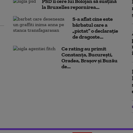
PSD îi cere lui Bolojan să susțină
la Bruxelles repornirea...
S-a aflat cine este
bărbatul care a
„pictat” o declarație
de dragoste...
Ce rating au primit
Constanța, București,
Oradea, Brașov și Buzău
de...