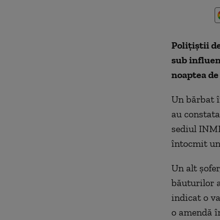
Polițiștii 
sub influen
noaptea de
Un bărbat în
au constatat
sediul INML
întocmit un
Un alt șofer
băuturilor a
indicat o va
o amendă în