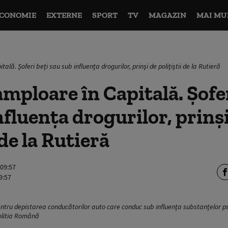
CONOMIE
EXTERNE
SPORT
TV
MAGAZIN
MAI MU
ală. Șoferi beți sau sub influența drogurilor, prinși de polițiștii de la Rutieră
amploare în Capitală. Șofer
nfluența drogurilor, prinș
 de la Rutieră
 09:57
9:57
pentru depistarea conducătorilor auto care conduc sub influența substanțelor p
olitia Română