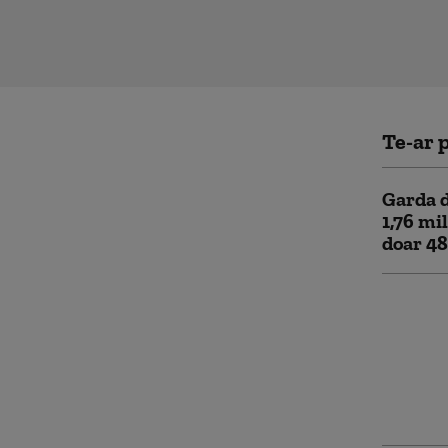
Te-ar p
Garda d
1,76 mil
doar 48
Amenzi 
după in
protest
Jandarm
obiecte 
violenț