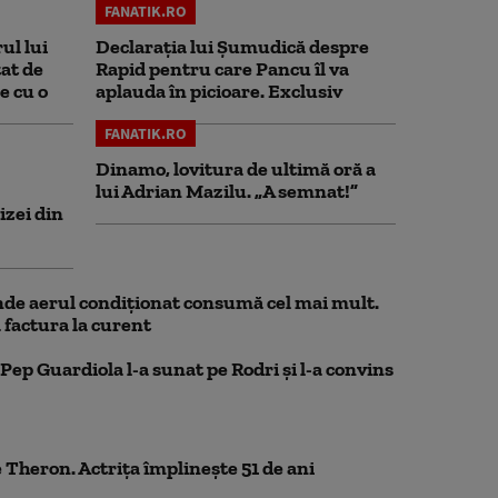
FANATIK.RO
ul lui
Declarația lui Șumudică despre
at de
Rapid pentru care Pancu îl va
e cu o
aplauda în picioare. Exclusiv
FANATIK.RO
Dinamo, lovitura de ultimă oră a
lui Adrian Mazilu. „A semnat!”
izei din
de aerul condiționat consumă cel mai mult.
 factura la curent
Pep Guardiola l-a sunat pe Rodri și l-a convins
 Theron. Actrița împlinește 51 de ani