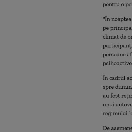
pentru o pe
"În noaptea 
pe principa
climat de or
participanț
persoane af
psihoactive
În cadrul a
spre dumini
au fost reț
unui autove
regimului le
De asemenea