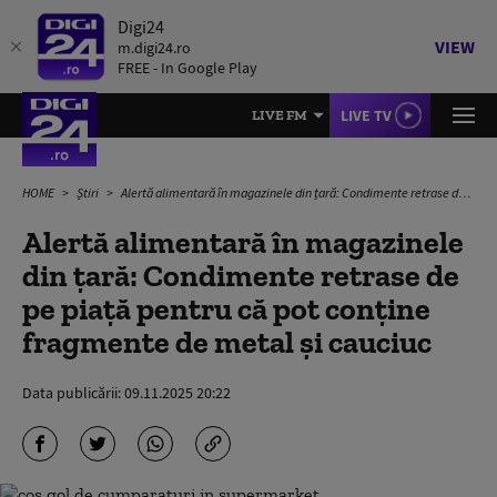
Digi24
VIEW
m.digi24.ro
FREE - In Google Play
LIVE TV
LIVE FM
HOME
Știri
Alertă alimentară în magazinele din țară: Condimente retrase de pe piață pentru că pot conține fragmente de metal și cauciuc
Alertă alimentară în magazinele
din țară: Condimente retrase de
pe piață pentru că pot conține
fragmente de metal și cauciuc
Data publicării:
09.11.2025 20:22