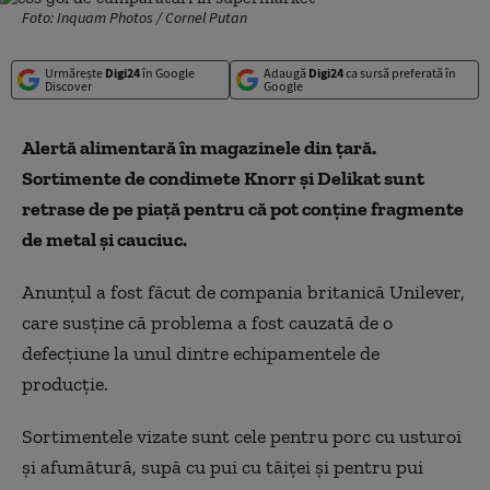
Foto: Inquam Photos / Cornel Putan
Urmărește
Digi24
în Google
Adaugă
Digi24
ca sursă preferată în
Discover
Google
Alertă alimentară în magazinele din țară.
Sortimente de condimete Knorr și Delikat sunt
retrase de pe piață pentru că pot conține fragmente
de metal și cauciuc.
Anunțul a fost făcut de compania britanică Unilever,
care susține că problema a fost cauzată de o
defecțiune la unul dintre echipamentele de
producție.
Sortimentele vizate sunt cele pentru porc cu usturoi
şi afumătură, supă cu pui cu tăiţei şi pentru pui