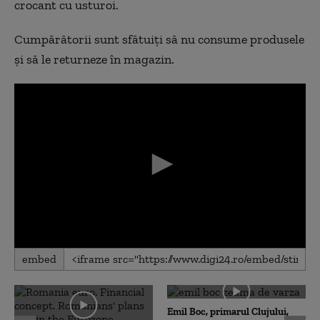
crocant cu usturoi.
Cumpărătorii sunt sfătuiți să nu consume produsele
și să le returneze în magazin.
0
embed
seconds
of
0
seconds
Emil Boc, primarul Clujului,