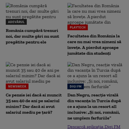
ADEVĂRUL
PLAYTECH
România cumpără trenuri
Facultatea din România la
noi, dar multe gări nu sunt
care nu mai vrea nimeni să
pregătite pentru ele
înveţe. A pierdut aproape
jumătate din studenţi
NEWSWEEK
DIGI FM
Ce pensie iei dacă ai muncit
Dan Negru, reacție virală
35 sau 40 de ani pe salariul
din vacanța în Turcia după
minim? Dar dacă ai avut
ce a ajuns la un resort all
salariul mediu pe țară?
inclusive: „Și noi, românii,
ne umplem farfuriile”
Descarcă aplicația Digi FM