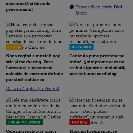
consumată și de unde
Descarcă aplicația Digi
provine soiul
Sport
PRO FM
DIGI WORLD
Noua regină a muzicii pop
Canicula pune presiune pe
știe și marketing. Zara
inimă. 5 simptome care nu
Larsson și-a promovat
trebuie ignorate niciodată,
colecția de costume de baie
potrivit unui cardiolog
purtând-o chiar ea
Descarcă aplicația Pro FM
DIGI ANIMAL WORLD
FILM NOW
Cele mai răsfățate pisici
Morgan Freeman nu se