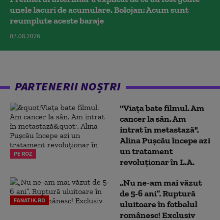
unele lacuri de acumulare. Bolojan: Acum sunt
reumplute aceste baraje
07.08.2026
PARTENERII NOȘTRI
"Viața bate filmul. Am
cancer la sân. Am
intrat în metastază".
Alina Pușcău începe azi
un tratament
PE ROZ
revoluționar în L.A.
„Nu ne-am mai văzut
de 5-6 ani”. Ruptură
FANATIK.RO
uluitoare în fotbalul
românesc! Exclusiv