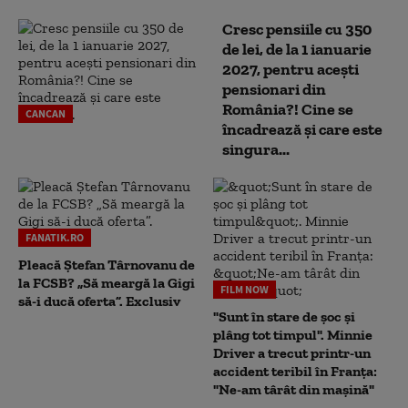
Cresc pensiile cu 350
de lei, de la 1 ianuarie
2027, pentru acești
pensionari din
România?! Cine se
CANCAN
încadrează și care este
singura...
FANATIK.RO
Pleacă Ștefan Târnovanu de
la FCSB? „Să meargă la Gigi
FILM NOW
să-i ducă oferta”. Exclusiv
"Sunt în stare de șoc și
plâng tot timpul". Minnie
Driver a trecut printr-un
accident teribil în Franța:
"Ne-am târât din mașină"