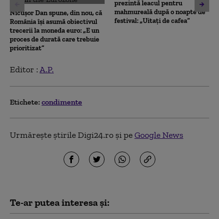
prezintă leacul pentru
mahmureală după o noapte de
Nicușor Dan spune, din nou, că
festival: „Uitați de cafea”
România își asumă obiectivul
trecerii la moneda euro: „E un
proces de durată care trebuie
prioritizat”
Editor :
A.P.
Etichete:
condimente
Urmărește știrile Digi24.ro și pe
Google News
Te-ar putea interesa și: