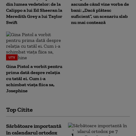
din lumea vedetelor: de la
ascunde când vine vorba de
Calippo a lui Ed Sheeran la
bani: „Dacă plătesc
Meredith Grey a lui Taylor
suficient”, un scenariu slab
Swift
nu mai contează
UTV
Gina Pistol a vorbit pentru
prima dată despre relația
cu tatăl ei. Cum i-a
schimbat viața fiica sa,
Josephine
Top Citite
Sărbătoare importantă
în calendarul ortodox
1