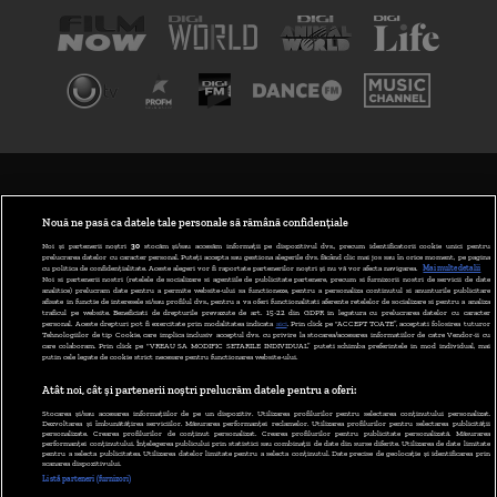
TERMENI ȘI CONDIȚII
POLITICA DE CONFIDENȚIALITATE
Nouă ne pasă ca datele tale personale să rămână confidențiale
Noi și partenerii noștri
30
stocăm și/sau accesăm informații pe dispozitivul dvs., precum identificatorii cookie unici pentru
prelucrarea datelor cu caracter personal. Puteți accepta sau gestiona alegerile dvs. făcând clic mai jos sau în orice moment, pe pagina
ABONARE DIGI TV
cu politica de confidențialitate. Aceste alegeri vor fi raportate partenerilor noștri și nu vă vor afecta navigarea.
Mai multe detalii
Noi si partenerii nostri (retelele de socializare si agentiile de publicitate partenere, precum si furnizorii nostri de servicii de date
analitice) prelucram date pentru a permite website-ului sa functioneze, pentru a personaliza continutul si anunturile publicitare
GESTIONAȚI PREFERINȚELE
afisate in functie de interesele si/sau profilul dvs., pentru a va oferi functionalitati aferente retelelor de socializare si pentru a analiza
traficul pe website. Beneficiati de drepturile prevazute de art. 15-22 din GDPR in legatura cu prelucrarea datelor cu caracter
personal. Aceste drepturi pot fi exercitate prin modalitatea indicata
aici
. Prin click pe “ACCEPT TOATE”, acceptati folosirea tuturor
CODUL DIGI24
Tehnologiilor de tip Cookie, care implica inclusiv acceptul dvs. cu privire la stocarea/accesarea informatiilor de catre Vendor-ii cu
care colaboram. Prin click pe “VREAU SA MODIFIC SETARILE INDIVIDUAL” puteti schimba preferintele in mod individual, mai
putin cele legate de cookie strict necesare pentru functionarea website-ului.
CAMERE WEB
Atât noi, cât și partenerii noștri prelucrăm datele pentru a oferi:
CONTACT/INFO
Stocarea și/sau accesarea informațiilor de pe un dispozitiv. Utilizarea profilurilor pentru selectarea conținutului personalizat.
Dezvoltarea și îmbunătățirea serviciilor. Măsurarea performanței reclamelor. Utilizarea profilurilor pentru selectarea publicității
personalizate. Crearea profilurilor de conținut personalizat. Crearea profilurilor pentru publicitate personalizată. Măsurarea
performanței conținutului. Înțelegerea publicului prin statistici sau combinații de date din surse diferite. Utilizarea de date limitate
pentru a selecta publicitatea. Utilizarea datelor limitate pentru a selecta conținutul. Date precise de geolocație și identificarea prin
VERSIUNE DESKTOP
scanarea dispozitivului.
Listă parteneri (furnizori)