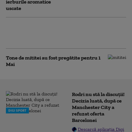
ierburile aromatice
uscate
Aroma delicioasă care te
poate ucide. În SUA a fost
declarată ilegală
Tone de mititei au fost pregătite pentru 1
Mai
Rodri nu stă la discuții!
Decizia luată, după ce
Manchester City a
DIGI SPORT
refuzat oferta
Barcelonei
Descarcă aplicația Digi