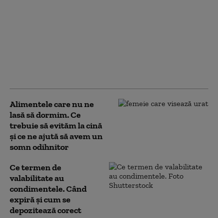
Condimente
recomandate de
specialiști pentru
consum în sezonul
rece: „Sprijină sistemul
imunitar și
ameliorează digestia”
Alimentele care nu ne
lasă să dormim. Ce
trebuie să evităm la cină
și ce ne ajută să avem un
somn odihnitor
Ce termen de
valabilitate au
condimentele. Când
expiră și cum se
depozitează corect