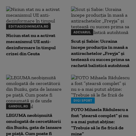
EDITIADEDIMINEATA.RO
ADEVARUL
Niciun stat nu a activat
Scut și Sabie: Ucraina
mecanismul UE anti-
începe producția în masă a
dezinformare în timpul
antirachetelor „Freyja” și
crizei din Ceuta
testează cu succes prima sa
rachetă balistică autohtonă
DIGI SPORT
GANDUL.RO
FOTO Mihaela Rădulescu a
LEGUMA neobișnuită
fost ”ștearsă complet” și nu
omologată de cercetătorii
s-a mai putut abține:
din Buzău, gata de lansare
”Trebuie să le fie frică de
pe piață. Cum poate fi
mine”