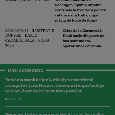
Schengen. Spania impune
controale la frontieră pentru
călătorii din Italia, după
măsurile luate de Roma
Criza de la Cernavodă.
Două barje din patru au
fost scufundate,
operațiunea continuă
DIGI ECONOMIC
România scapă de junk. Moody's reconfirmă
ratingul de țară. Nazare: Un semnal important pe
care am dorit să-l transmitem piețelor
08.08.2026
Premierul interimar a explicat de ce au fost golite