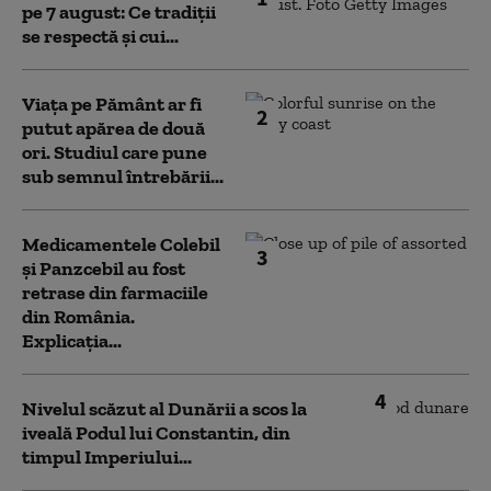
pe 7 august: Ce tradiții
se respectă și cui...
Viața pe Pământ ar fi
2
putut apărea de două
ori. Studiul care pune
sub semnul întrebării...
Medicamentele Colebil
3
și Panzcebil au fost
retrase din farmaciile
din România.
Explicația...
4
Nivelul scăzut al Dunării a scos la
iveală Podul lui Constantin, din
timpul Imperiului...