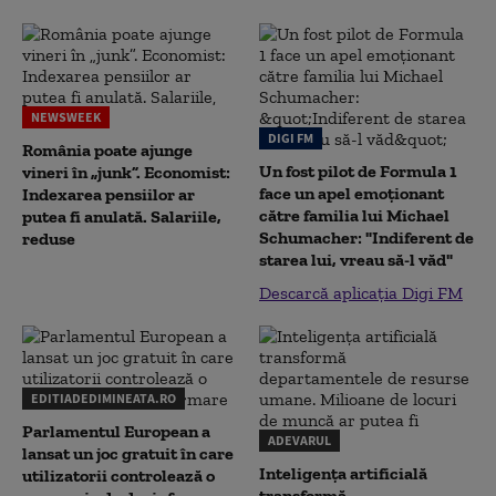
NEWSWEEK
DIGI FM
România poate ajunge
Un fost pilot de Formula 1
vineri în „junk”. Economist:
face un apel emoționant
Indexarea pensiilor ar
către familia lui Michael
putea fi anulată. Salariile,
Schumacher: "Indiferent de
reduse
starea lui, vreau să-l văd"
Descarcă aplicația Digi FM
EDITIADEDIMINEATA.RO
Parlamentul European a
ADEVARUL
lansat un joc gratuit în care
Inteligența artificială
utilizatorii controlează o
transformă