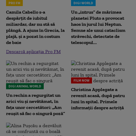
PRO FM
DIGI WORLD
Camila Cabello s-a
Un „intrus” de mărimea
despărțit de iubitul
planetei Pluto a provocat
miliardar, dar nu stă să
haos în jurul lui Neptun.
plângă. A ajuns în Grecia, la
Semne ale unui cataclism
plajă, și a pozat în costum
străvechi, detectate de
de baie
telescopul...
Descarcă aplicația Pro FM
FILM NOW
DIGI ANIMAL WORLD
Christina Applegate a
Un rechin a regurgitat un
revenit acasă, după patru
arici viu și nevătămat, în
luni în spital. Primele
fața unor cercetători: „Am
informații despre actriță
reușit să fac o singură poză”