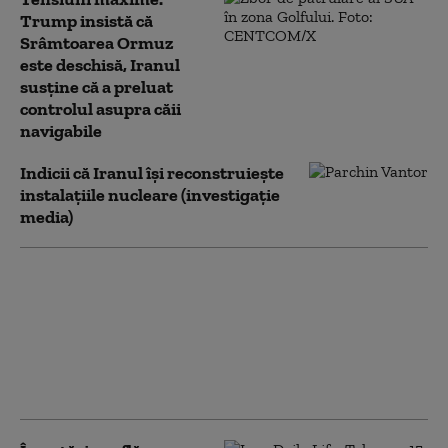
Trump insistă că
Srâmtoarea Ormuz
este deschisă, Iranul
susține că a preluat
controlul asupra căii
navigabile
Indicii că Iranul își reconstruiește
instalațiile nucleare (investigație
media)
Delegația iraniană de
la negocierile din
Elveția se întoarce la
Teheran. Negocierile
tehnice cu SUA
continuă