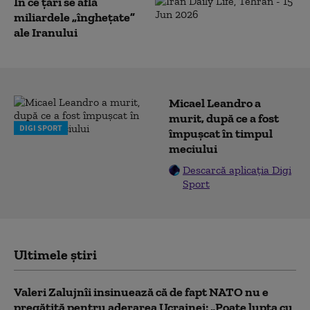
În ce țări se află
miliardele „înghețate”
ale Iranului
Micael Leandro a
murit, după ce a fost
DIGI SPORT
împușcat în timpul
meciului
Descarcă aplicația Digi
Sport
Ultimele știri
Valeri Zalujnîi insinuează că de fapt NATO nu e
pregătită pentru aderarea Ucrainei: „Poate lupta cu