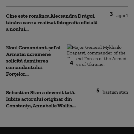
3
Cine este românca Alecsandra Drăgoi,
tânăra care a realizat fotografia oficială
a noului...
Noul Comandant-șef al
Armatei ucrainene
solicită demiterea
4
comandantului
Forțelor...
5
Sebastian Stan a devenit tată.
Iubita actorului originar din
Constanța, Annabelle Wallis...