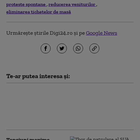
proteste spontane
reducerea veniturilor
eliminarea tichetelor de masă
Urmărește știrile Digi24.ro și pe
Google News
Te-ar putea interesa și:
Undă verde pentru platforma
SAFE. Guvernul vrea să
faciliteze accesul companiilor
românești la proiectele
europene de apărare
Tensiuni maxime.