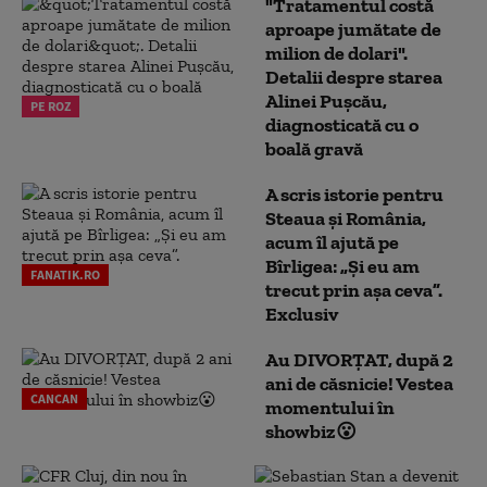
"Tratamentul costă
aproape jumătate de
milion de dolari".
Detalii despre starea
Alinei Pușcău,
PE ROZ
diagnosticată cu o
boală gravă
A scris istorie pentru
Steaua și România,
acum îl ajută pe
Bîrligea: „Și eu am
FANATIK.RO
trecut prin așa ceva”.
Exclusiv
Au DIVORȚAT, după 2
ani de căsnicie! Vestea
CANCAN
momentului în
showbiz😮