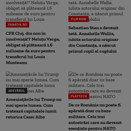
FILM NOW
FANATIK.RO
Sebastian Stan a devenit
CFR Cluj, din nou în
tată. Annabelle Wallis,
insolvență!? Neluțu Varga,
iubita actorului originar
obligat să plătească 1,6
din Constanța, a născut
milioane de euro pentru
primul copil al cuplului
transferul lui Louis
Munteanu
ADEVĂRUL
PLAYTECH
Amenințările lui Trump nu
De ce România nu poate fi
mai sperie lumea. Cum
apărată doar cu baze
tratează capitalele lumii
militare. Cele trei
retorica Casei Albe
autostrăzi care au devenit
esențiale pentru NATO