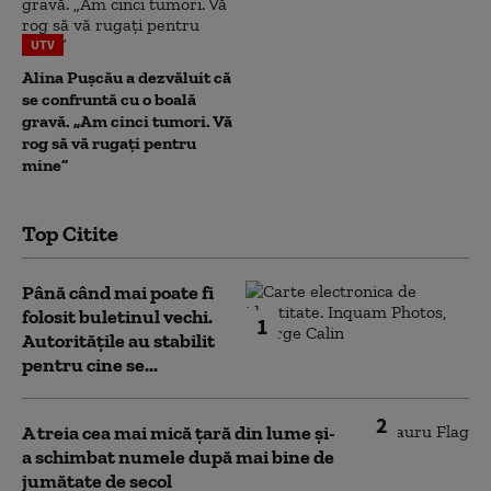
UTV
Alina Pușcău a dezvăluit că
se confruntă cu o boală
gravă. „Am cinci tumori. Vă
rog să vă rugați pentru
mine”
Top Citite
Până când mai poate fi
folosit buletinul vechi.
1
Autoritățile au stabilit
pentru cine se...
2
A treia cea mai mică țară din lume și-
a schimbat numele după mai bine de
jumătate de secol