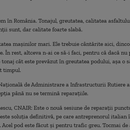
em în România. Tonajul, greutatea, calitatea asfaltulu
nții sunt, dar calitate foarte slabă.
atea mașinilor mari. Ele trebuie cântărite aici, dinco
. În rest, altceva n-ai ce să-i faci, pentru că dacă nu 
e tonaj cât este prevăzut în greutatea podului, așa o s
t timpul.
țională de Administrare a Infrastructurii Rutiere a
epția până nu se termină reparațiile.
escu, CNAIR: Este o nouă sesiune de reparații punctu
este soluția definitivă, pe care antreprenorul italian 
. Acel pod este făcut și pentru trafic greu. Tocmai de