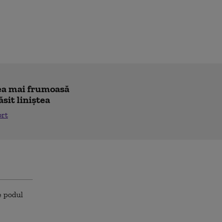
"cea mai frumoasă
ăsit liniștea
ort