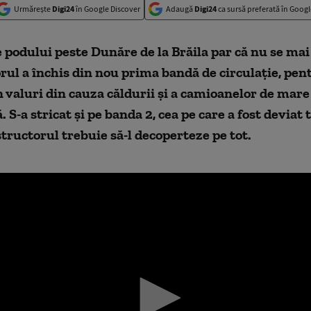
Urmărește
Digi24
în Google Discover
Adaugă
Digi24
ca sursă preferată în Googl
podului peste Dunăre de la Brăila par că nu se mai
ul a închis din nou prima bandă de circulație, pen
în valuri din cauza căldurii și a camioanelor de mare
. S-a stricat și pe banda 2, cea pe care a fost deviat t
ructorul trebuie să-l decoperteze pe tot.