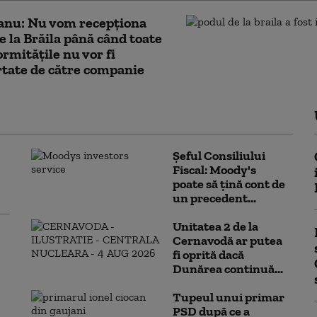
anu: Nu vom recepţiona
e la Brăila până când toate
rmităţile nu vor fi
tate de către companie
Șeful Consiliului
Fiscal: Moody's
poate să țină cont de
un precedent...
Unitatea 2 de la
Cernavodă ar putea
fi oprită dacă
Dunărea continuă...
Tupeul unui primar
PSD după ce a