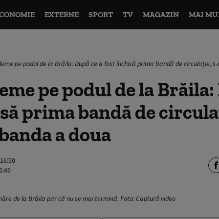
CONOMIE
EXTERNE
SPORT
TV
MAGAZIN
MAI MU
leme pe podul de la Brăila: După ce a fost închisă prima bandă de circulație, s
eme pe podul de la Brăila:
isă prima bandă de circulaț
i banda a doua
 16:50
6:49
ăre de la Brăila par că nu se mai termină. Foto: Captură video