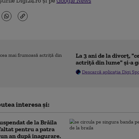
tirile Digi24.ro și pe
Google News
La 3 ani de la divorț, 
actriță din lume" și-a g
Descarcă aplicația Digi Sp
utea interesa și:
uspendat de la Brăila
sfaltat pentru a patra
a un an după inagurare.