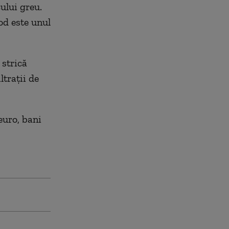
ului greu.
pod este unul
 strică
ltrații de
euro, bani