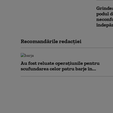
Grinde
podul d
neconfo
îndepăr
Recomandările redacţiei
Au fost reluate operațiunile pentru
scufundarea celor patru barje în...