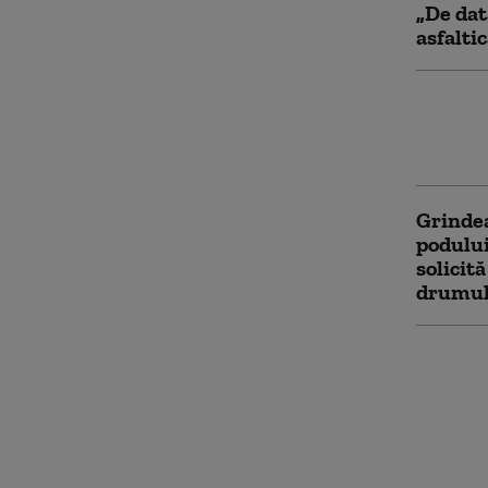
„De dat
asfalti
Reparaț
termine
au dete
Grinde
podului
solicit
drumul 
Continu
de la Br
iar con
pentru 
structu