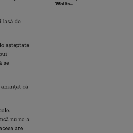
Wallis...
i lasă de
lo așteptate
pui
ă se
 anunțat că
ale.
încă nu ne-a
 aceea are