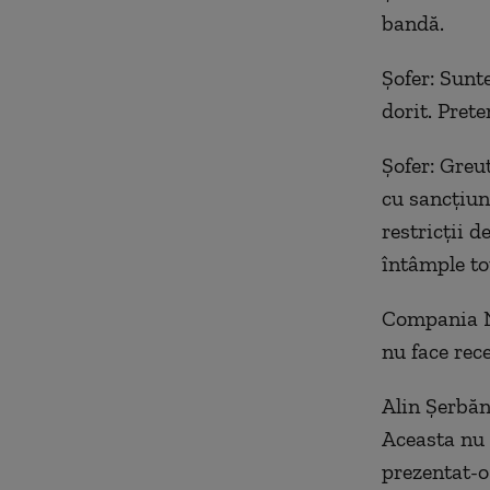
bandă.
Șofer: Sunt
dorit. Prete
Șofer: Greut
cu sancțiune
restricții d
întâmple to
Compania Na
nu face rec
Alin Șerbăn
Aceasta nu 
prezentat-o