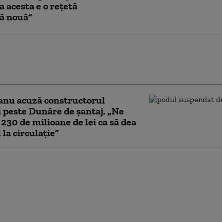
a acesta e o rețetă
că nouă”
iile pe podul de la Brăila par să nu se mai
: Traficul este îngreunat, după ce muncitorii
riorat hidroizolația
anu acuză constructorul
 peste Dunăre de şantaj. „Ne
ă 230 de milioane de lei ca să dea
la circulaţie”
ă problemele la podul
ăila: O parte s-a tasat
structorul intervine
a opri adâncirea
rii