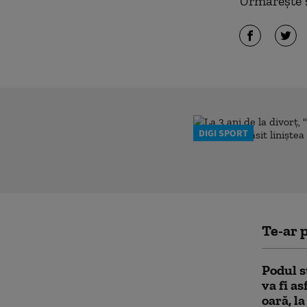
Urmărește ș
DIGI SPORT
Te-ar p
Podul s
va fi a
oară, l