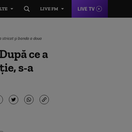
LIVE TV
LTE
LIVE FM
-a stricat şi banda a doua
 După ce a
ie, s-a