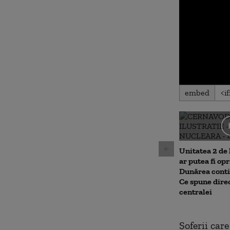
0
embed
seconds
of
0
seconds
Volu
90%
Unitatea 2 de
ar putea fi op
Dunărea conti
Ce spune dire
centralei
Șoferii car