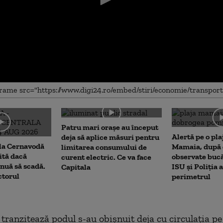
me
Patru mari orașe au început
Alertă pe o pla
deja să aplice măsuri pentru
 la Cernavodă
Mamaia, după c
limitarea consumului de
rită dacă
observate bucă
curent electric. Ce va face
nuă să scadă.
ISU și Poliția 
Capitala
ctorul
perimetrul
e tranzitează podul s-au obișnuit deja cu circulația p