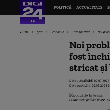
POLITICĂ
ACTUALITATE
E
HOME
Știri
Economie
Transporturi
Noi prob
Noi probl
fost înch
stricat ş
Data actualizării:
02.07.2024
Data publicării:
02.07.2024 1
Problemele podului peste Dun