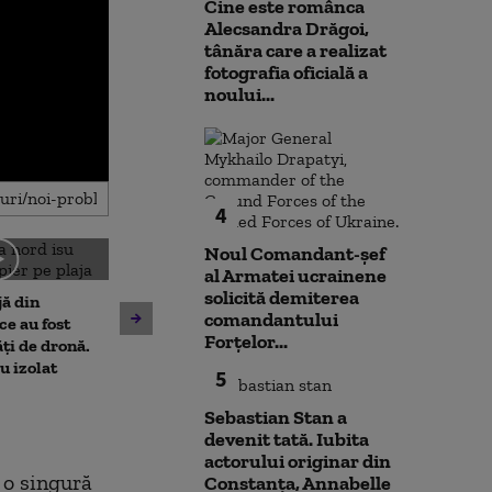
Cine este românca
Alecsandra Drăgoi,
tânăra care a realizat
fotografia oficială a
noului...
4
Noul Comandant-șef
al Armatei ucrainene
Amenzi pentru cei care
solicită demiterea
jă din
deranjează călătorii în
comandantului
Un asistent me
e au fost
mijloacele de transport ale
Forțelor...
pune la pământ
ți de dronă.
STB. Pentru ce se vor da
violent. Ce nu a
au izolat
sancțiuni
5
bărbatul agres
l-a atacat
Sebastian Stan a
devenit tată. Iubita
actorului originar din
e o singură
Constanța, Annabelle