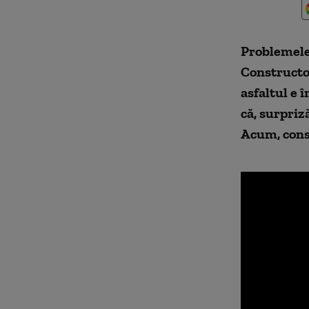
Problemele 
Constructor
asfaltul e 
că, surpriză
Acum, const