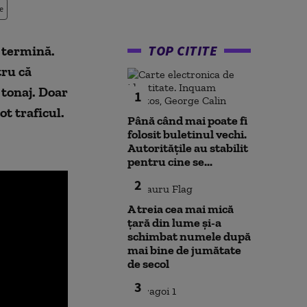
e
TOP CITITE
 termină.
tru că
 tonaj. Doar
1
ot traficul.
Până când mai poate fi
folosit buletinul vechi.
Autoritățile au stabilit
pentru cine se...
2
A treia cea mai mică
țară din lume și-a
schimbat numele după
mai bine de jumătate
de secol
3