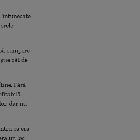
i întunecate
serele
 să cumpere
știe cât de
tine. Fără
fitabilă.
lor, dar nu
ntru că era
era un loc