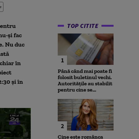
e
TOP CITITE
pentru
u-și fac
e. Nu duc
astă
1
chiar în
Până când mai poate fi
oiect
folosit buletinul vechi.
:30 și în
Autoritățile au stabilit
pentru cine se...
2
Cine este românca