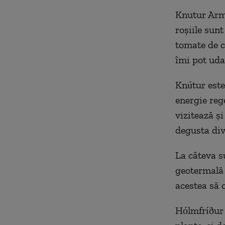
Knutur Arma
roșiile sunt
tomate de c
îmi pot uda
Knútur este
energie reg
vizitează și
degusta div
La câteva s
geotermală p
acestea să 
Hólmfríður 