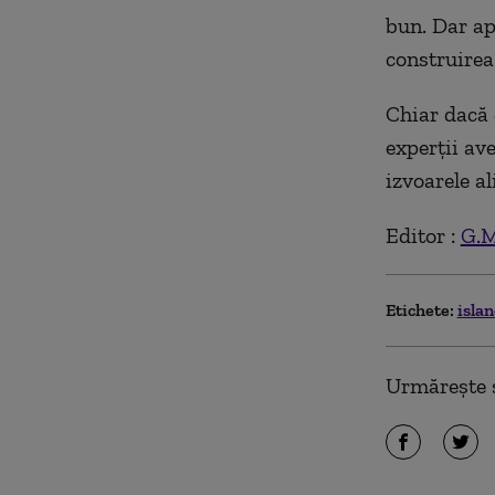
bun. Dar ap
construirea 
Chiar dacă 
experții av
izvoarele a
Editor :
G.M
Etichete:
isla
Urmărește ș