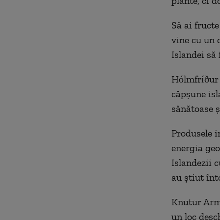
plante, ci d
Să ai fructe
vine cu un c
Islandei să 
Hólmfríður 
căpșune isl
sănătoase ș
Produsele i
energia geot
Islandezii 
au știut în
Knutur Arma
un loc desc