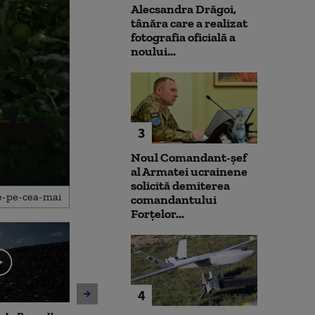
Alecsandra Drăgoi,
tânăra care a realizat
fotografia oficială a
noului...
3
Noul Comandant-șef
al Armatei ucrainene
solicită demiterea
comandantului
Forțelor...
4