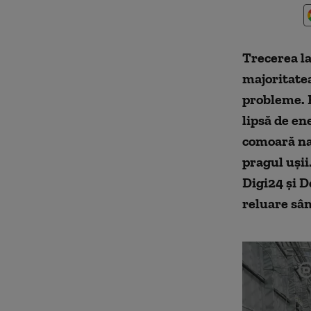
Trecerea la
majoritatea
probleme. E
lipsă de en
comoară nat
pragul ușii
Digi24 şi D
reluare sâ