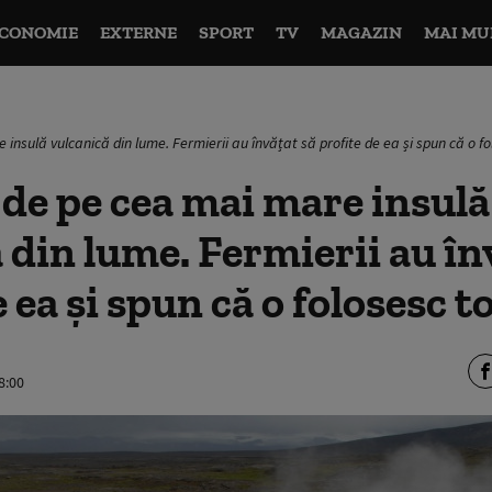
CONOMIE
EXTERNE
SPORT
TV
MAGAZIN
MAI MU
nsulă vulcanică din lume. Fermierii au învățat să profite de ea și spun că o fo
de pe cea mai mare insulă
 din lume. Fermierii au în
 ea și spun că o folosesc t
8:00