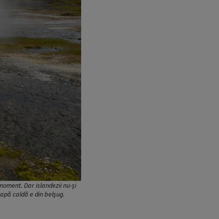
moment. Dar islandezii nu-și
 apă caldă e din belșug.