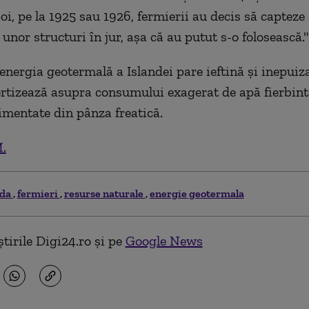
oi, pe la 1925 sau 1926, fermierii au decis să capteze
unor structuri în jur, așa că au putut s-o folosească."
energia geotermală a Islandei pare ieftină și inepuiza
ertizează asupra consumului exagerat de apă fierbint
limentate din pânza freatică.
.
nda
fermieri
resurse naturale
energie geotermala
tirile Digi24.ro și pe
Google News