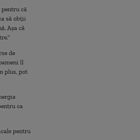
 pentru că
ca să obții
nă. Așa că
re."
rse de
oameni îl
n plus, pot
nergia
pentru ca
icale pentru