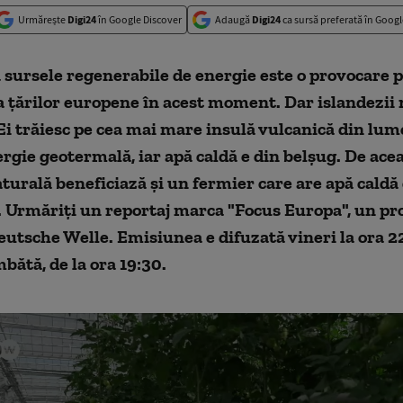
Urmărește
Digi24
în Google Discover
Adaugă
Digi24
ca sursă preferată în Googl
 sursele regenerabile de energie este o provocare 
 țărilor europene în acest moment. Dar islandezii n
i trăiesc pe cea mai mare insulă vulcanică din lum
ergie geotermală, iar apă caldă e din belșug. De ace
urală beneficiază și un fermier care are apă caldă 
. Urmăriți un reportaj marca "Focus Europa", un pr
eutsche Welle. Emisiunea e difuzată vineri la ora 22
mbătă, de la ora 19:30.