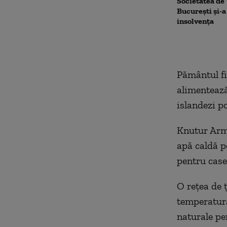
Societatea de
București și-a
insolvența
Pământul fi
alimentează 
islandezi po
Knutur Arma
apă caldă p
pentru casel
O rețea de 
temperatură
naturale pen