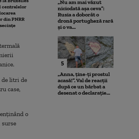
 la Bruxelles
Noua lege a integrității
Unitatea 2 de 
„Nu am mai văzut
 centralelor
deschide calea spre
ar putea fi opr
niciodată așa ceva”:
locarea
parteneriatul civil. ACCEPT:
Dunărea contin
Rusia a doborât o
or din PNRR
Nu poți impune obligații
Ce spune direc
dronă portugheză rară
secințe
fără să oferi și drepturi
centralei
și o va...
otermală
mierii
5
anice.
„Anna, ţine-ţi prostul
e litri de
acasă!”. Val de reacții
după ce un bărbat a
ru case,
desenat o declarație...
menținând o
a surse