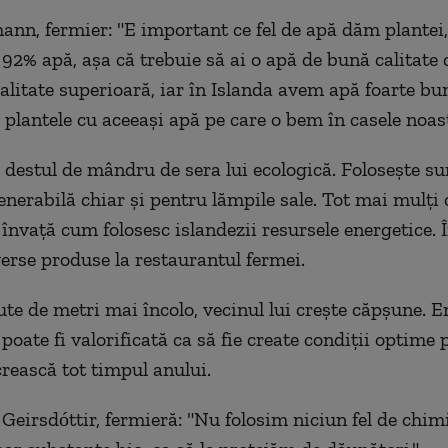
nn, fermier: "E important ce fel de apă dăm plantei,
 92% apă, așa că trebuie să ai o apă de bună calitate 
alitate superioară, iar în Islanda avem apă foarte bu
 plantele cu aceeași apă pe care o bem în casele noast
 destul de mândru de sera lui ecologică. Folosește su
enerabilă chiar și pentru lămpile sale. Tot mai mulți 
 învață cum folosesc islandezii resursele energetice. Î
erse produse la restaurantul fermei.
ute de metri mai încolo, vecinul lui crește căpșune. E
oate fi valorificată ca să fie create condiții optime 
crească tot timpul anului.
Geirsdóttir, fermieră: "Nu folosim niciun fel de chim