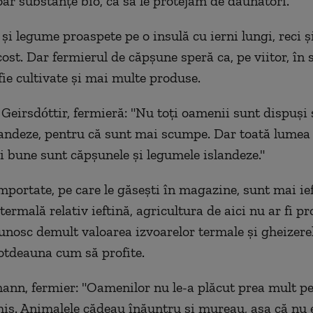
oar substanțe bio, ca să le protejăm de dăunători."
 și legume proaspete pe o insulă cu ierni lungi, reci ș
ost. Dar fermierul de căpșune speră ca, pe viitor, în 
fie cultivate și mai multe produse.
Geirsdóttir, fermieră: "Nu toți oamenii sunt dispuși
andeze, pentru că sunt mai scumpe. Dar toată lumea 
i bune sunt căpșunele și legumele islandeze."
mportate, pe care le găsești în magazine, sunt mai ief
ermală relativ ieftină, agricultura de aici nu ar fi pro
cunosc demult valoarea izvoarelor termale și gheizere
totdeauna cum să profite.
nn, fermier: "Oamenilor nu le-a plăcut prea mult pe
his. Animalele cădeau înăuntru și mureau, așa că nu 