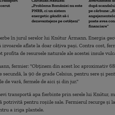
 Transport
Christian Năsulea:
Avertisment de
 cerut
„Problema României nu este
după scandalul
PNRR, ci un sistem
pe cărbune: „B
energetic gândit să-i
angajamentel
dezavantajeze pe cetățeni”
poate avea con
financiare”
erbe în jurul serelor lui Knútur Ármann. Energia ge
izvoarele aflate la doar câțiva pași. Contra cost, fer
t profita de resursele naturale ale acestei insule vulc
nn, fermier: "Obținem din acest loc aproximativ 68 d
e secundă, la 90 de grade Celsius, pentru sere și pent
e de vară, fermele de aici și din jur."
țevi transportă apa fierbinte prin serele lui Knútur, 
 potrivită pentru roșiile sale. Fermierul recurge și l
tru a iriga plantele.