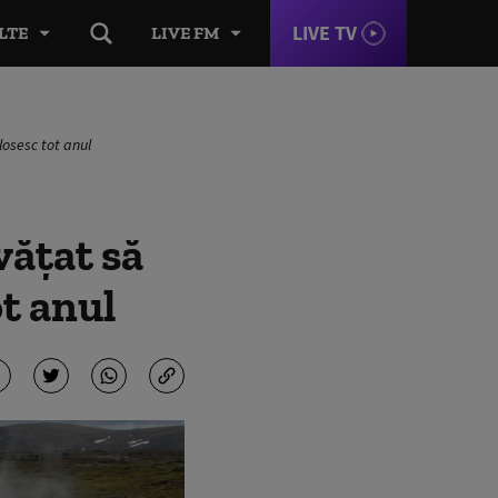
LIVE TV
LTE
LIVE FM
losesc tot anul
vățat să
ot anul