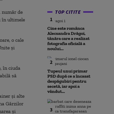
TOP CITITE
ui număr de
1
 în ultimele
Cine este românca
Alecsandra Drăgoi,
tânăra care a realizat
are, o cale
fotografia oficială a
Unite și
noului...
2
, în ciuda
Tupeul unui primar
abilă să
PSD după ce a încasat
despăgubiri pentru
secetă, iar apoi a
vândut...
iner și alte
na Gărzilor
3
narea și