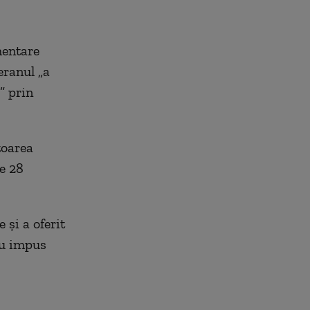
mentare
eranul „a
” prin
toarea
e 28
 și a oferit
au impus