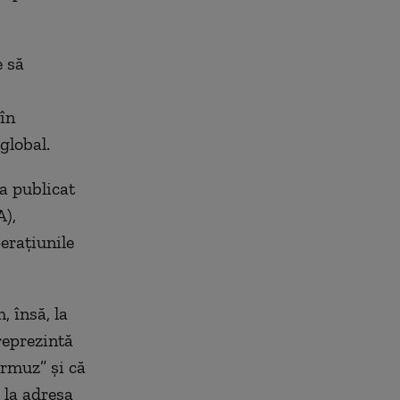
e să
 în
global.
a publicat
A),
erațiunile
, însă, la
reprezintă
Ormuz” și că
 la adresa