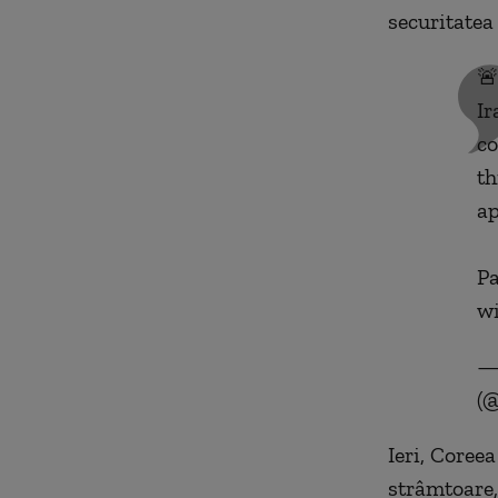
securitatea

Ir
co
th
ap
Pa
wi
— 
(@
Ieri, Coreea
strâmtoare,