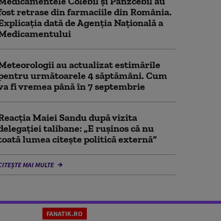
Medicamentele Colebil și Panzcebil au
fost retrase din farmaciile din România.
Explicația dată de Agenția Națională a
Medicamentului
Meteorologii au actualizat estimările
pentru următoarele 4 săptămâni. Cum
va fi vremea până în 7 septembrie
Reacția Maiei Sandu după vizita
delegaţiei talibane: „E ruşinos că nu
toată lumea citeşte politică externă”
CITEȘTE MAI MULTE
FANATIK.RO