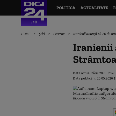
POLITICĂ
ACTUALITATE
E
HOME
Știri
Externe
Iranienii anunță că 26 de n
Iranienii
Strâmtoa
Data actualizării:
20.05.2026
Data publicării:
20.05.2026 1
Blocada impusă în Strâmtoa