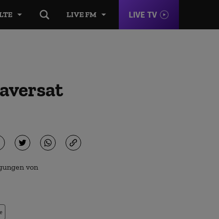
LIVE TV
LTE
LIVE FM
raversat
e