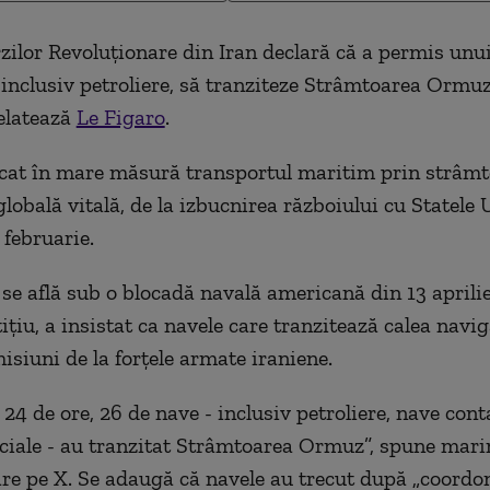
ilor Revoluționare din Iran declară că a permis un
 inclusiv petroliere, să tranziteze Strâmtoarea Ormuz
relatează
Le Figaro
.
ocat în mare măsură transportul maritim prin strâmto
lobală vitală, de la izbucnirea războiului cu Statele 
 februarie.
 se află sub o blocadă navală americană din 13 aprilie
țiu, a insistat ca navele care tranzitează calea navig
isiuni de la forțele armate iraniene.
 24 de ore, 26 de nave - inclusiv petroliere, nave conta
iale - au tranzitat Strâmtoarea Ormuz”, spune mari
are pe X. Se adaugă că navele au trecut după „coordo