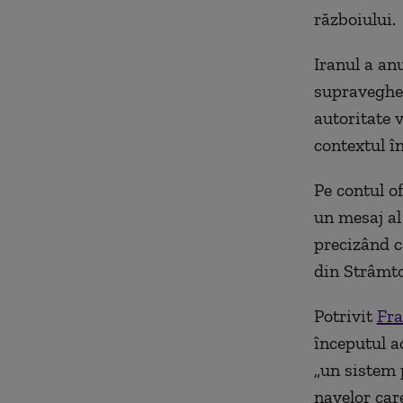
războiului.
Iranul a an
supraveghe
autoritate v
contextul în
Pe contul o
un mesaj al
precizând c
din Strâmto
Potrivit
Fr
începutul a
„un sistem 
navelor car