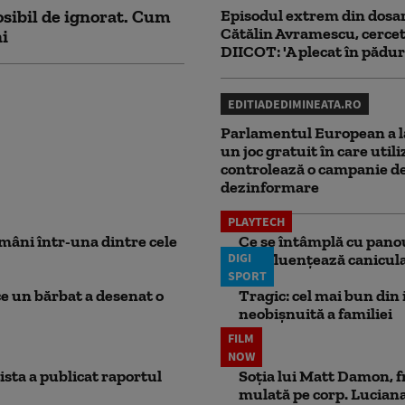
sibil de ignorat. Cum
Episodul extrem din dosar
Cătălin Avramescu, cercet
ni
DIICOT: 'A plecat în pădur
EDITIADEDIMINEATA.RO
Parlamentul European a l
un joc gratuit în care utili
controlează o campanie d
dezinformare
PLAYTECH
mâni într-una dintre cele
Ce se întâmplă cu panou
DIGI
le influențează canicu
SPORT
ce un bărbat a desenat o
Tragic: cel mai bun din i
neobișnuită a familiei
FILM
NOW
ista a publicat raportul
Soția lui Matt Damon, f
mulată pe corp. Luciana 