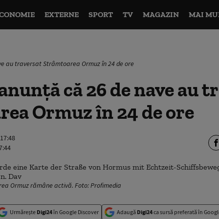
CONOMIE
EXTERNE
SPORT
TV
MAGAZIN
MAI MU
ave au traversat Strâmtoarea Ormuz în 24 de ore
 anunță că 26 de nave au t
rea Ormuz în 24 de ore
 17:48
7:44
rea Ormuz rămâne activă. Foto: Profimedia
Urmărește
Digi24
în Google Discover
Adaugă
Digi24
ca sursă preferată în Googl