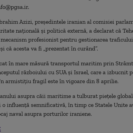
nfo@pgsa.ir.
rahim Azizi, președintele iranian al comisiei parla
itate națională și politică externă, a declarat că Teh
 mecanism profesionist pentru gestionarea traficului
i că acesta va fi „prezentat în curând”.
ocat în mare măsură transportul maritim prin Strâm
ceputul războiului cu SUA și Israel, care a izbucnit p
n armistițiu fragil este în vigoare din 8 aprilie.
anului asupra căii maritime a tulburat piețele globale
 o influență semnificativă, în timp ce Statele Unite 
ocaj naval asupra porturilor iraniene.
C