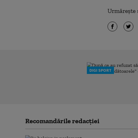
Urmărește ș
DIGI SPORT
Recomandările redacţiei