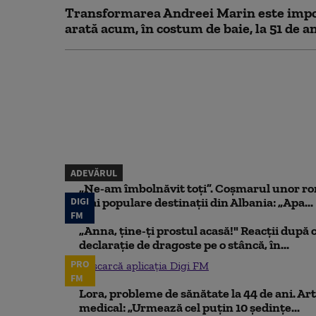
Transformarea Andreei Marin este impo
arată acum, în costum de baie, la 51 de a
ADEVĂRUL
„Ne-am îmbolnăvit toți”. Coșmarul unor ro
DIGI
mai populare destinații din Albania: „Apa...
FM
„Anna, ţine-ţi prostul acasă!" Reacţii după 
declaraţie de dragoste pe o stâncă, în...
PRO
Descarcă aplicația Digi FM
FM
Lora, probleme de sănătate la 44 de ani. Art
medical: „Urmează cel puțin 10 ședințe...