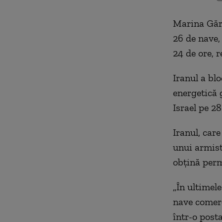
Marina Gărz
26 de nave,
24 de ore, 
Iranul a bl
energetică g
Israel pe 28
Iranul, care
unui armisti
obțină perm
„În ultimele
nave comerc
într-o post