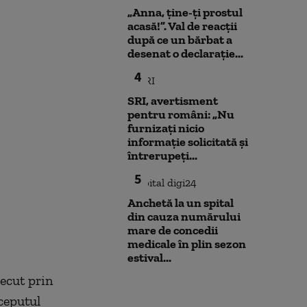
„Anna, ţine-ţi prostul
acasă!”. Val de reacții
după ce un bărbat a
desenat o declarație...
4
SRI, avertisment
pentru români: „Nu
furnizați nicio
informație solicitată și
întrerupeți...
5
Anchetă la un spital
din cauza numărului
mare de concedii
medicale în plin sezon
estival...
recut prin
ceputul