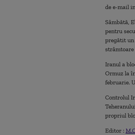
de e-mail i
Sâmbătă, Eb
pentru secur
pregătit un
strâmtoare ș
Iranul a bl
Ormuz la în
februarie. U
Controlul Ir
Teheranului
propriul bl
Editor :
M.