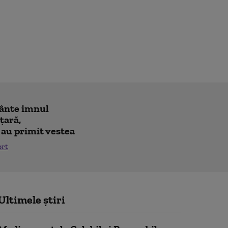
cânte imnul
 ţară,
 au primit vestea
ort
Ultimele știri