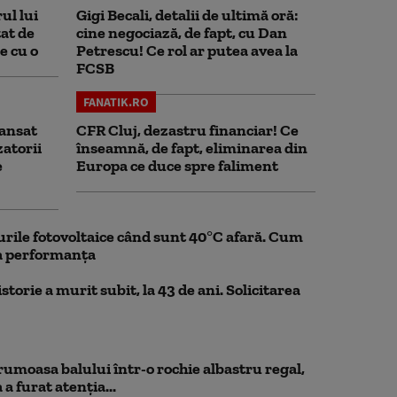
ul lui
Gigi Becali, detalii de ultimă oră:
at de
cine negociază, de fapt, cu Dan
e cu o
Petrescu! Ce rol ar putea avea la
FCSB
FANATIK.RO
ansat
CFR Cluj, dezastru financiar! Ce
zatorii
înseamnă, de fapt, eliminarea din
e
Europa ce duce spre faliment
rile fotovoltaice când sunt 40°C afară. Cum
la performanța
storie a murit subit, la 43 de ani. Solicitarea
rumoasa balului într-o rochie albastru regal,
a furat atenția...