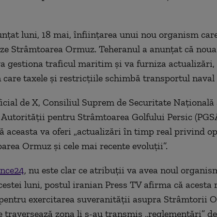
unțat luni, 18 mai, înființarea unui nou organism car
ze Strâmtoarea Ormuz. Teheranul a anunțat că noua
a gestiona traficul maritim și va furniza actualizări,
 care taxele și restricțiile schimbă transportul naval 
ficial de X, Consiliul Suprem de Securitate Națională 
 Autorității pentru Strâmtoarea Golfului Persic (PGS
ă aceasta va oferi „actualizări în timp real privind op
area Ormuz și cele mai recente evoluții”.
ance24
, nu este clar ce atribuții va avea noul organism
cestei luni, postul iranian Press TV afirma că acesta 
pentru exercitarea suveranității asupra Strâmtorii 
e traversează zona li s-au transmis „reglementări” de