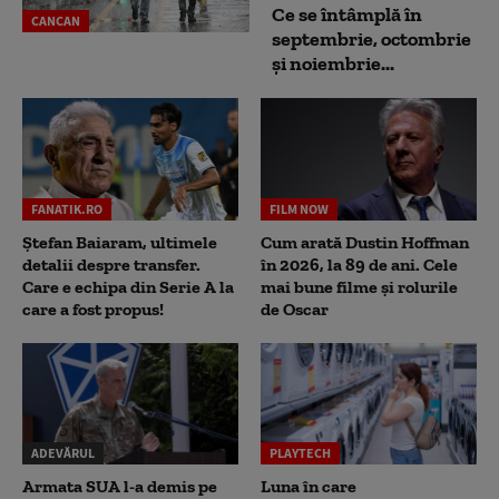
Ce se întâmplă în
CANCAN
septembrie, octombrie
și noiembrie...
FANATIK.RO
FILM NOW
Ștefan Baiaram, ultimele
Cum arată Dustin Hoffman
detalii despre transfer.
în 2026, la 89 de ani. Cele
Care e echipa din Serie A la
mai bune filme și rolurile
care a fost propus!
de Oscar
ADEVĂRUL
PLAYTECH
Armata SUA l-a demis pe
Luna în care