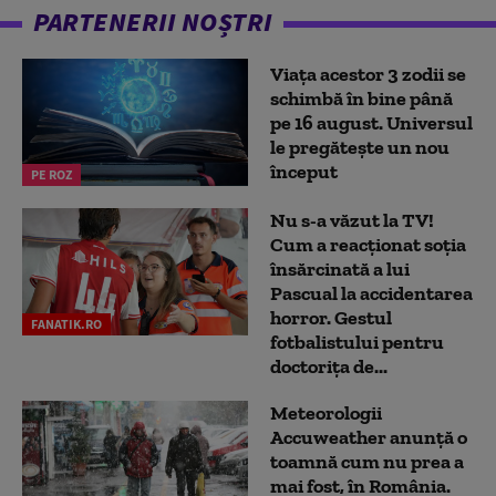
PARTENERII NOȘTRI
Viața acestor 3 zodii se
schimbă în bine până
pe 16 august. Universul
le pregătește un nou
început
PE ROZ
Nu s-a văzut la TV!
Cum a reacţionat soţia
însărcinată a lui
Pascual la accidentarea
horror. Gestul
FANATIK.RO
fotbalistului pentru
doctoriţa de...
Meteorologii
Accuweather anunță o
toamnă cum nu prea a
mai fost, în România.