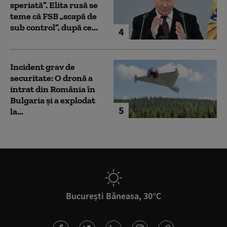
speriată”. Elita rusă se
teme că FSB „scapă de
sub control”, după ce...
4
Incident grav de
securitate: O dronă a
intrat din România în
Bulgaria şi a explodat
5
la...
București Băneasa, 30°C