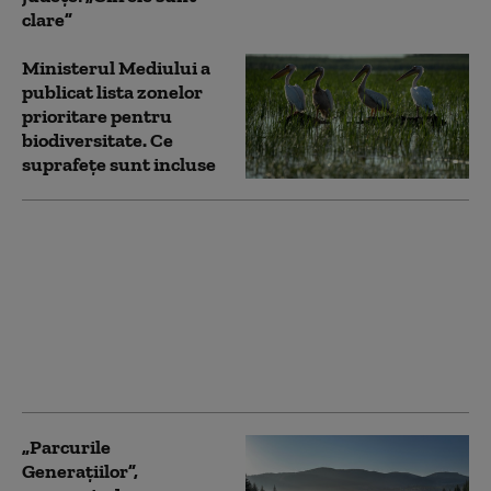
clare”
Ministerul Mediului a
publicat lista zonelor
prioritare pentru
biodiversitate. Ce
suprafețe sunt incluse
Diana Buzoianu
trimite Corpul de
Control la Garda de
Mediu din 5 județe:
Sunt și comisari care
taie și spânzură la
comanda baronilor
„Parcurile
Generaţiilor”,