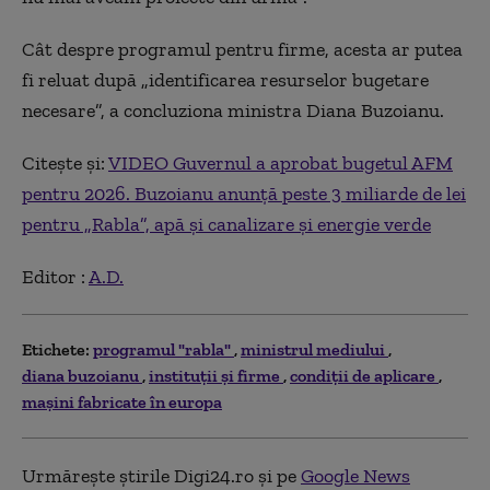
Cât despre programul pentru firme, acesta ar putea
fi reluat după „identificarea resurselor bugetare
necesare”, a concluziona ministra Diana Buzoianu.
Citește și:
VIDEO Guvernul a aprobat bugetul AFM
pentru 2026. Buzoianu anunță peste 3 miliarde de lei
pentru „Rabla”, apă şi canalizare şi energie verde
Editor :
A.D.
Etichete:
programul "rabla"
ministrul mediului
diana buzoianu
instituții și firme
condiţii de aplicare
mașini fabricate în europa
Urmărește știrile Digi24.ro și pe
Google News