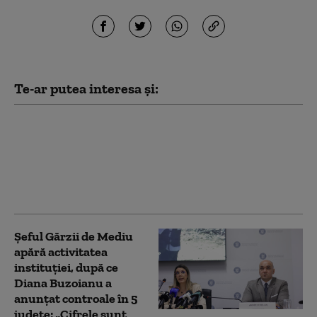
Te-ar putea interesa și:
Buzoianu acuză PSD că
riscă să blocheze
aproape un miliard de
euro din PNRR: „Este
complet iresponsabil”
Șeful Gărzii de Mediu
apără activitatea
instituției, după ce
Diana Buzoianu a
anunțat controale în 5
județe: „Cifrele sunt