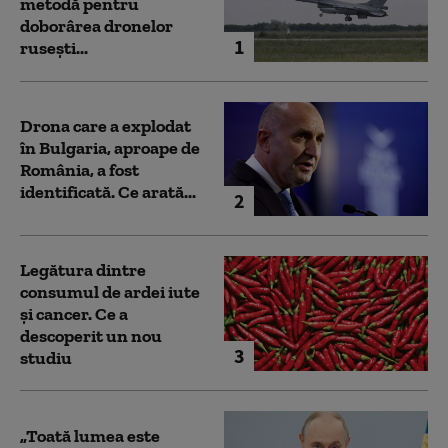
metodă pentru
doborârea dronelor
1
rusești...
Drona care a explodat
în Bulgaria, aproape de
România, a fost
identificată. Ce arată...
2
Legătura dintre
consumul de ardei iute
și cancer. Ce a
descoperit un nou
3
studiu
„Toată lumea este