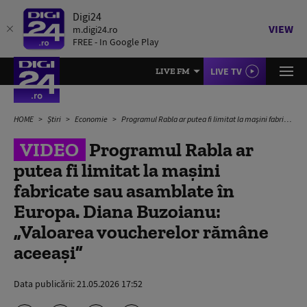
Digi24
VIEW
m.digi24.ro
FREE - In Google Play
LIVE TV
LIVE FM
HOME
Știri
Economie
Programul Rabla ar putea fi limitat la mașini fabricate sau asamblate în Europa. Diana Buzoianu: „Valoarea voucherelor rămâne aceeași”
VIDEO
Programul Rabla ar
putea fi limitat la mașini
fabricate sau asamblate în
Europa. Diana Buzoianu:
„Valoarea voucherelor rămâne
aceeași”
Data publicării:
21.05.2026 17:52