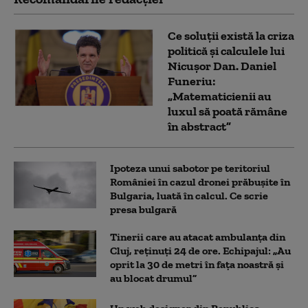
Ce soluții există la criza
politică și calculele lui
Nicușor Dan. Daniel
Funeriu:
„Matematicienii au
luxul să poată rămâne
în abstract”
Ipoteza unui sabotor pe teritoriul
României în cazul dronei prăbușite în
Bulgaria, luată în calcul. Ce scrie
presa bulgară
Tinerii care au atacat ambulanța din
Cluj, reținuți 24 de ore. Echipajul: „Au
oprit la 30 de metri în fața noastră și
au blocat drumul”