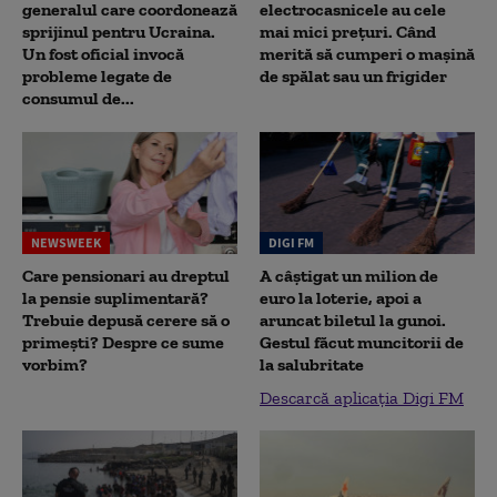
generalul care coordonează
electrocasnicele au cele
sprijinul pentru Ucraina.
mai mici prețuri. Când
Un fost oficial invocă
merită să cumperi o mașină
probleme legate de
de spălat sau un frigider
consumul de...
NEWSWEEK
DIGI FM
Care pensionari au dreptul
A câștigat un milion de
la pensie suplimentară?
euro la loterie, apoi a
Trebuie depusă cerere să o
aruncat biletul la gunoi.
primești? Despre ce sume
Gestul făcut muncitorii de
vorbim?
la salubritate
Descarcă aplicația Digi FM