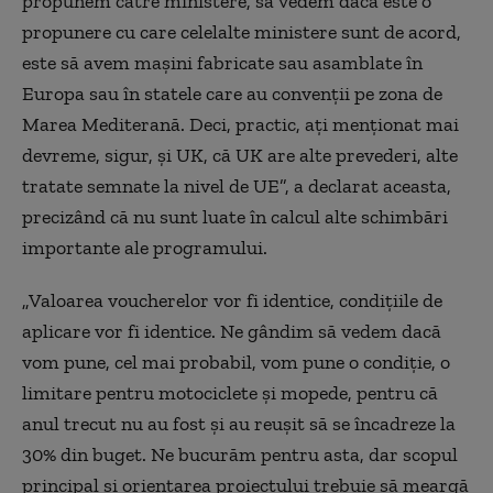
propunem către ministere, să vedem dacă este o
propunere cu care celelalte ministere sunt de acord,
este să avem maşini fabricate sau asamblate în
Europa sau în statele care au convenţii pe zona de
Marea Mediterană. Deci, practic, aţi menţionat mai
devreme, sigur, şi UK, că UK are alte prevederi, alte
tratate semnate la nivel de UE”, a declarat aceasta,
precizând că nu sunt luate în calcul alte schimbări
importante ale programului.
„Valoarea voucherelor vor fi identice, condiţiile de
aplicare vor fi identice. Ne gândim să vedem dacă
vom pune, cel mai probabil, vom pune o condiţie, o
limitare pentru motociclete şi mopede, pentru că
anul trecut nu au fost şi au reuşit să se încadreze la
30% din buget. Ne bucurăm pentru asta, dar scopul
principal şi orientarea proiectului trebuie să meargă