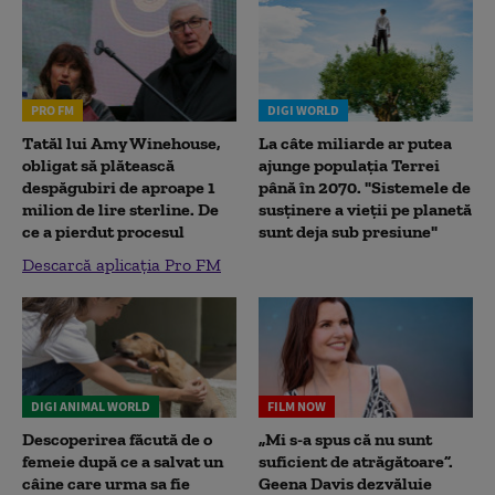
PRO FM
DIGI WORLD
Tatăl lui Amy Winehouse,
La câte miliarde ar putea
obligat să plătească
ajunge populația Terrei
despăgubiri de aproape 1
până în 2070. "Sistemele de
milion de lire sterline. De
susținere a vieții pe planetă
ce a pierdut procesul
sunt deja sub presiune"
Descarcă aplicația Pro FM
DIGI ANIMAL WORLD
FILM NOW
Descoperirea făcută de o
„Mi s-a spus că nu sunt
femeie după ce a salvat un
suficient de atrăgătoare”.
câine care urma sa fie
Geena Davis dezvăluie