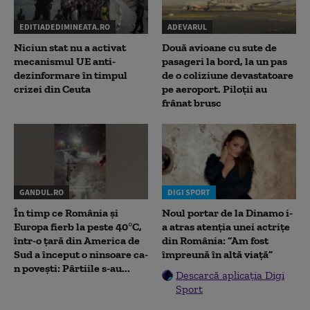
EDITIADEDIMINEATA.RO
ADEVARUL
Niciun stat nu a activat
Două avioane cu sute de
mecanismul UE anti-
pasageri la bord, la un pas
dezinformare în timpul
de o coliziune devastatoare
crizei din Ceuta
pe aeroport. Piloții au
frânat brusc
GANDUL.RO
DIGI SPORT
În timp ce România și
Noul portar de la Dinamo i-
Europa fierb la peste 40°C,
a atras atenția unei actrițe
într-o țară din America de
din România: ”Am fost
Sud a început o ninsoare ca-
împreună în altă viață”
n povești: Pârtiile s-au...
Descarcă aplicația Digi
Sport