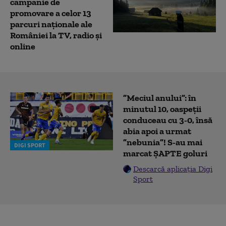
campanie de
promovare a celor 13
parcuri naționale ale
României la TV, radio și
online
”Meciul anului”: în
minutul 10, oaspeții
conduceau cu 3-0, însă
abia apoi a urmat
”nebunia”! S-au mai
DIGI SPORT
marcat ȘAPTE goluri
Descarcă aplicația Digi
Sport