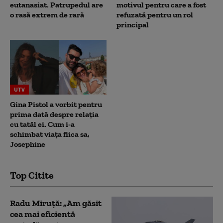
eutanasiat. Patrupedul are
motivul pentru care a fost
o rasă extrem de rară
refuzată pentru un rol
principal
UTV
Gina Pistol a vorbit pentru
prima dată despre relația
cu tatăl ei. Cum i-a
schimbat viața fiica sa,
Josephine
Top Citite
Radu Miruță: „Am găsit
cea mai eficientă