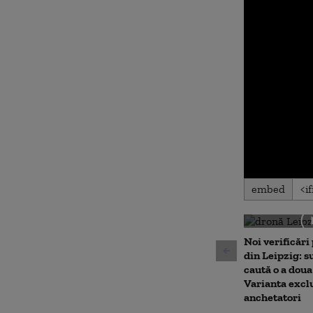
0
embed
seconds
of
0
seconds
Volu
90%
Noi verificări
din Leipzig: su
caută o a doua
Varianta excl
anchetatori