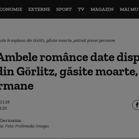
CONOMIE
EXTERNE
SPORT
TV
MAGAZIN
MAI MU
e în explozia din Görlitz, găsite moarte, potrivit presei germane
Ambele românce date disp
din Görlitz, găsite moarte,
ermane
 21:28
1:20
nia. Foto: Profimedia Images