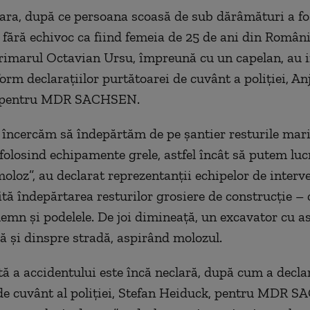
ara, după ce persoana scoasă de sub dărâmături a fo
ă fără echivoc ca fiind femeia de 25 de ani din Români
 primarul Octavian Ursu, împreună cu un
capelan
, au 
orm declarațiilor purtătoarei de cuvânt a poliției, An
, pentru MDR SACHSEN.
, încercăm să îndepărtăm de pe șantier resturile mar
 folosind echipamente grele, astfel încât să putem lu
moloz”, au declarat reprezentanții echipelor de interve
ită îndepărtarea resturilor grosiere de construcție – 
 lemn și podelele. De joi dimineață, un excavator cu a
ă și dinspre stradă, aspirând molozul.
ă a accidentului este încă neclară, după cum a decla
de cuvânt al poliției, Stefan Heiduck, pentru MDR 