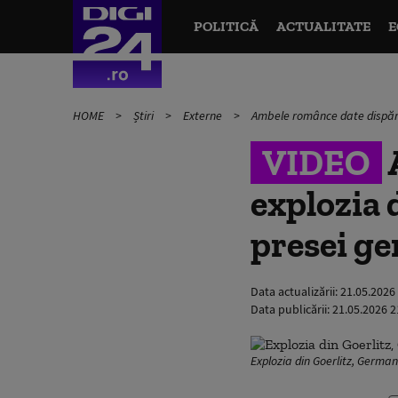
POLITICĂ
ACTUALITATE
E
HOME
Știri
Externe
Ambele românce date dispărut
VIDEO
explozia 
presei g
Data actualizării:
21.05.2026
Data publicării:
21.05.2026 2
Explozia din Goerlitz, Germa