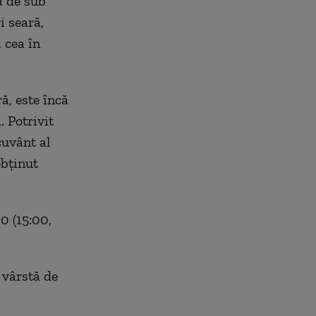
ă de sub
 seară,
 cea în
ă, este încă
 Potrivit
cuvânt al
obținut
00 (15:00,
 vârstă de