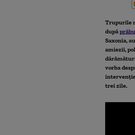
Trupurile n
după
prăbu
Saxonia, au
amiezii, pol
dărâmături
vorba despr
intervenți
trei zile.