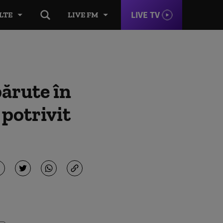
LIVE TV
LTE
LIVE FM
ărute în
 potrivit