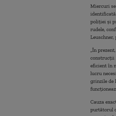
Miercuri se
identificat
poliției și
rudele, conf
Leuschner
„În prezent
construcții
eficient în 
lucru neces
grinzile de
funcționeaz
Cauza exact
purtătorul 