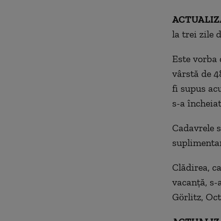
ACTUALIZA
la trei zile
Este vorba 
vârstă de 48
fi supus ac
s-a încheiat
Cadavrele s
suplimentar
Clădirea, ca
vacanță, s-
Görlitz, Oc