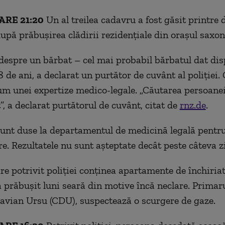
RE 21:20
Un al treilea cadavru a fost găsit printre
 după prăbușirea clădirii rezidențiale din orașul saxon
despre un bărbat – cel mai probabil bărbatul dat dis
 de ani, a declarat un purtător de cuvânt al poliției.
um unei expertize medico-legale. „Căutarea persoane
”, a declarat purtătorul de cuvânt, citat de
rnz.de
.
unt duse la departamentul de medicină legală pentr
e. Rezultatele nu sunt așteptate decât peste câteva z
re potrivit poliției conținea apartamente de închiriat
a prăbușit luni seară din motive încă neclare. Primar
tavian Ursu (CDU), suspectează o scurgere de gaze.