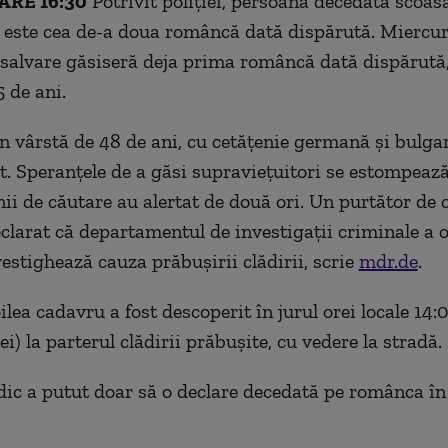
RE 16:30
Potrivit poliției, persoana decedată scoas
este cea de-a doua româncă dată dispărută. Miercuri
 salvare găsiseră deja prima româncă dată dispărută,
 de ani.
n vârstă de 48 de ani, cu cetățenie germană și bulgar
t. Speranțele de a găsi supraviețuitori se estompează.
inii de căutare au alertat de două ori. Un purtător de 
declarat că departamentul de investigații criminale a 
vestighează cauza prăbușirii clădirii, scrie
mdr.de
.
ilea cadavru a fost descoperit în jurul orei locale 14:
) la parterul clădirii prăbușite, cu vedere la stradă.
c a putut doar să o declare decedată pe românca în