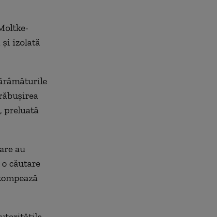
Moltke-
 și izolată
dărâmăturile
prăbușirea
, preluată
tare au
ă o căutare
estompează
utorităţile