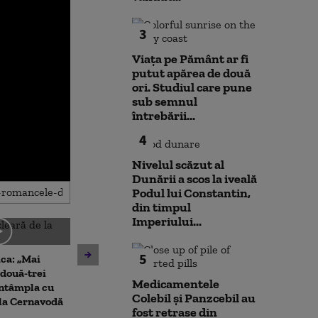
3
Viața pe Pământ ar fi
putut apărea de două
ori. Studiul care pune
sub semnul
întrebării...
4
Nivelul scăzut al
Dunării a scos la iveală
Podul lui Constantin,
din timpul
Imperiului...
Cristian Păun, despre
Antrenament c
5
ca: „Mai
scăderea consumului:
pușcașii marin
două-trei
„Poporul plătește nota de
testat vehicule
Medicamentele
 întâmpla cu
plată, fie prin taxare, fie prin
amfibiu AAV-7 
Colebil și Panzcebil au
 la Cernavodă
inflație”
militarii SUA
fost retrase din