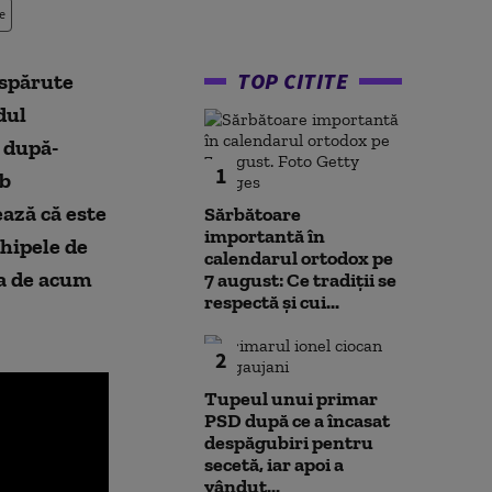
e
TOP CITITE
ispărute
dul
l după-
1
ub
ază că este
Sărbătoare
importantă în
chipele de
calendarul ortodox pe
ia de acum
7 august: Ce tradiții se
respectă și cui...
2
Tupeul unui primar
PSD după ce a încasat
despăgubiri pentru
secetă, iar apoi a
vândut...