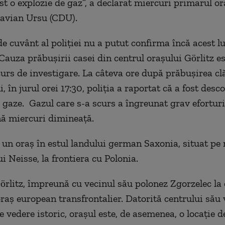
ost o
explozie de gaz
”, a declarat miercuri primarul or
tavian Ursu (CDU).
e cuvânt al poliției nu a putut confirma încă acest lu
Cauza prăbușirii casei din centrul orașului Görlitz es
curs de investigare. La câteva ore după prăbușirea clă
ni, în jurul orei 17:30, poliția a raportat că a fost desc
e gaze.
Gazul care s-a scurs
a îngreunat grav eforturi
ă miercuri dimineață.
e un oraș în estul landului german Saxonia, situat pe
ui Neisse, la frontiera cu Polonia.
örlitz, împreună cu vecinul său polonez Zgorzelec la e
raș european transfrontalier. Datorită centrului său 
 vedere istoric, orașul este, de asemenea, o locație d