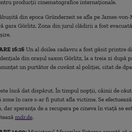
ntru producții cinematografice internaționale.
ăbușită din epoca Gründerzeit se afla pe James-von-
ă gara Görlitz. Zona din jurul clădirii a fost evacuată
ire.
RE 16:16
Un al doilea cadavru a fost găsit printre 
idențiale din orașul saxon Görlitz, la a treia zi după 
anunțat un purtător de cuvânt al poliției, citat de dpa
ste încă dat dispărut. În timpul nopții, câinii de cău
 zone în care s-ar fi putut afla victime. Se efectueaz
lo, dar speranța de a recupera pe cineva în viață se 
latează
mdr.de
.
RE 14:50:
Ministerul Afacerilor Externe anunţă că a