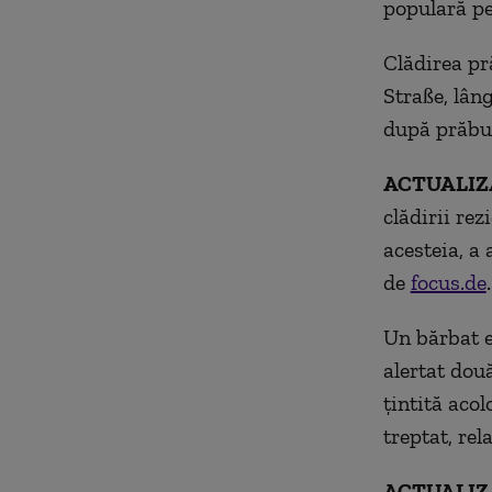
populară pe
Clădirea pr
Straße, lâng
după prăbuș
ACTUALIZA
clădirii rez
acesteia, a 
de
focus.de
.
Un bărbat e
alertat două
țintită aco
treptat, re
ACTUALIZA