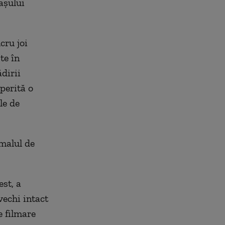
așului
cru joi
te în
dirii
operită o
le de
 malul de
st, a
vechi intact
e filmare