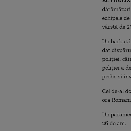
ACTUALIZA
dărâmături 
echipele de
vârstă de 25
Un bărbat î
dat dispăru
poliției, câ
poliției a 
probe și in
Cel de-al do
ora României
Un paramedi
26 de ani.