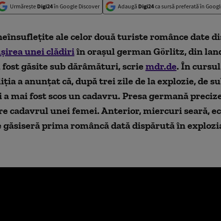
Urmărește
Digi24
în Google Discover
Adaugă
Digi24
ca sursă preferată în Googl
eînsufleţite ale celor două turiste românce date d
şirea unei clădiri
în oraşul german Görlitz, din lan
 fost găsite sub dărâmături, scrie
mdr.de
. În cursu
iția a anunțat că, după trei zile de la explozie, de s
 a mai fost scos un cadavru. Presa germană precize
e cadavrul unei femei. Anterior, miercuri seară, e
e găsiseră prima româncă dată dispărută în exploz