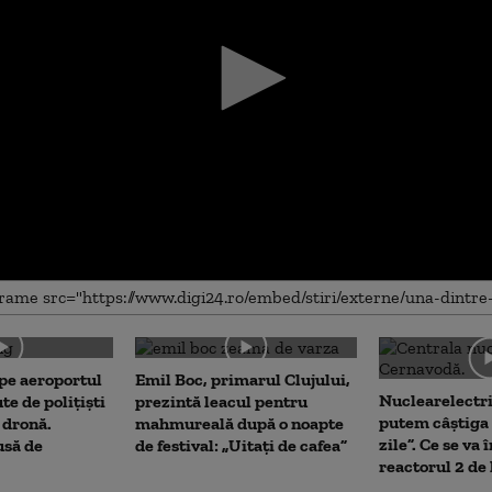
me
 pe aeroportul
Emil Boc, primarul Clujului,
Nuclearelectri
te de polițiști
prezintă leacul pentru
putem câștiga 
 dronă.
mahmureală după o noapte
zile”. Ce se va
usă de
de festival: „Uitați de cafea”
reactorul 2 de