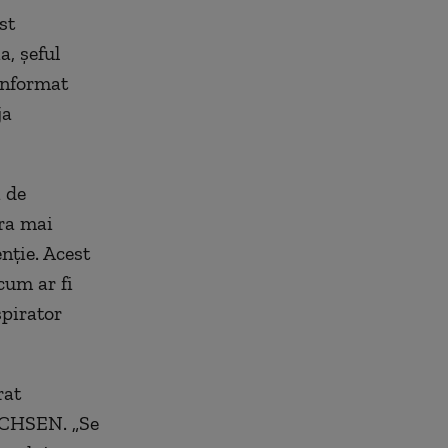
st
a, șeful
informat
ja
i de
cra mai
nție. Acest
cum ar fi
spirator
rat
SACHSEN. „Se