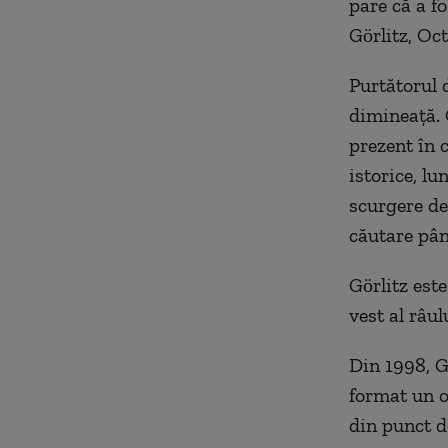
pare că a f
Görlitz, Oc
Purtătorul d
dimineață. 
prezent în 
istorice, lu
scurgere d
căutare pân
Görlitz est
vest al râul
Din 1998, G
format un o
din punct de