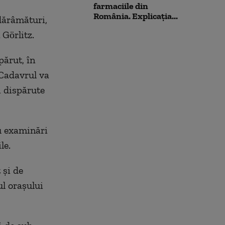
farmaciile din
România. Explicația...
 dărâmături,
 Görlitz.
părut, în
 Cadavrul va
i dispărute
u examinări
ile.
 și de
ul orașului