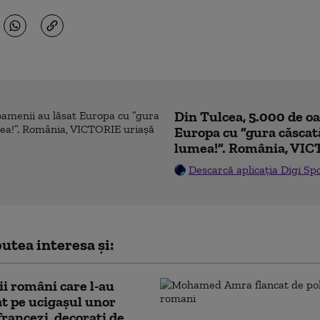
Din Tulcea, 5.000 de o
Europa cu ”gura căscat
lumea!”. România, VIC
Descarcă aplicația Digi Sp
utea interesa și:
tii români care l-au
t pe ucigașul unor
francezi, decorați de