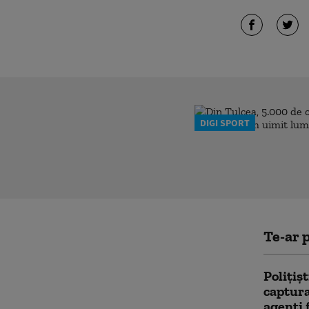
DIGI SPORT
Te-ar p
Polițiș
captura
agenți 