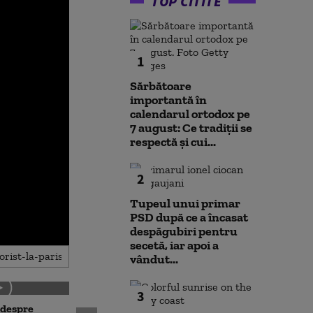
TOP CITITE
1
Sărbătoare
importantă în
calendarul ortodox pe
7 august: Ce tradiții se
respectă și cui...
2
Tupeul unui primar
PSD după ce a încasat
despăgubiri pentru
secetă, iar apoi a
vândut...
3
 despre
Antrenament cu miză: