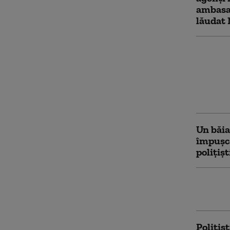
ambasad
lăudat
VIDEO. 
preot a
care au
de poliț
Daghes
Un băiat
împușca
polițișt
Trei pol
într-un 
Polițiș