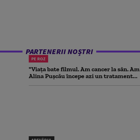
PARTENERII NOȘTRI
PE ROZ
"Viața bate filmul. Am cancer la sân. Am
Alina Pușcău începe azi un tratament...
ADEVĂRUL