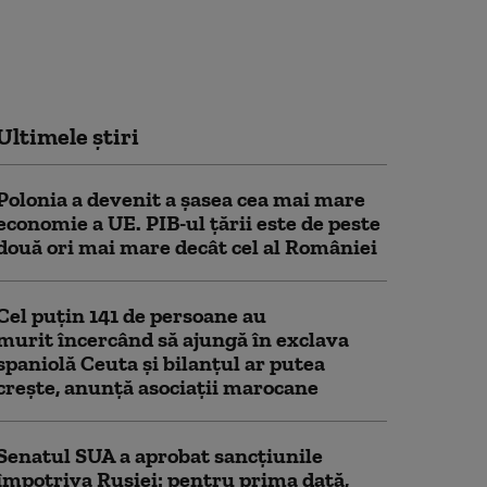
Ultimele știri
Polonia a devenit a șasea cea mai mare
economie a UE. PIB-ul țării este de peste
două ori mai mare decât cel al României
Cel puţin 141 de persoane au
murit încercând să ajungă în exclava
spaniolă Ceuta şi bilanţul ar putea
creşte, anunță asociații marocane
Senatul SUA a aprobat sancțiunile
împotriva Rusiei: pentru prima dată,