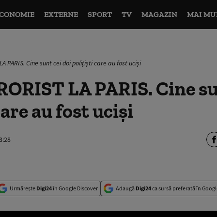
CONOMIE
EXTERNE
SPORT
TV
MAGAZIN
MAI MU
 PARIS. Cine sunt cei doi polițiști care au fost uciși
ORIST LA PARIS. Cine sun
care au fost uciși
8:28
Urmărește
Digi24
în Google Discover
Adaugă
Digi24
ca sursă preferată în Googl