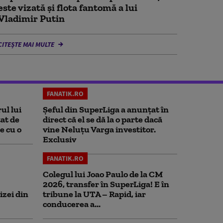
este vizată și flota fantomă a lui
Vladimir Putin
CITEȘTE MAI MULTE
FANATIK.RO
ul lui
Șeful din SuperLiga a anunțat în
at de
direct că el se dă la o parte dacă
e cu o
vine Neluțu Varga investitor.
Exclusiv
FANATIK.RO
Colegul lui Joao Paulo de la CM
2026, transfer în SuperLiga! E în
izei din
tribune la UTA – Rapid, iar
conducerea a...