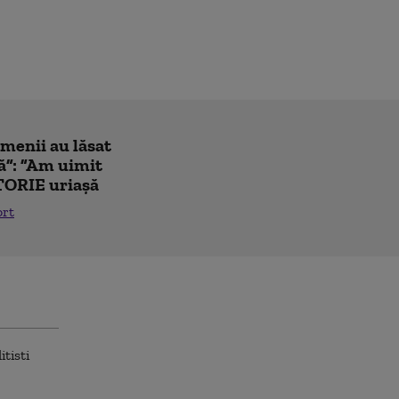
amenii au lăsat
ă”: ”Am uimit
TORIE uriașă
ort