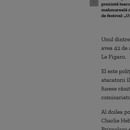
prezintă leac
mahmureală d
de festival: „U
Unul dintre
avea 42 de a
Le Figaro.
El este pol
atacatorii 
fusese rănit
comisariatu
Al doilea po
Charlie Heb
Brinsolaro ș