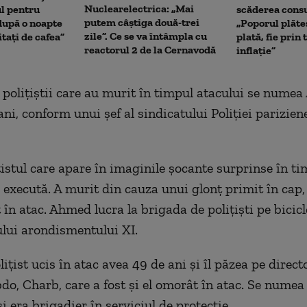
Nuclearelectrica: „Mai
ul pentru
scăderea cons
putem câștiga două-trei
upă o noapte
„Poporul plăte
zile”. Ce se va întâmpla cu
itați de cafea”
plată, fie prin 
reactorul 2 de la Cernavodă
inflație”
 poliţiştii care au murit în timpul atacului se nume
ni, conform unui şef al sindicatului Poliţiei pariziene
iţistul care apare în imaginile şocante surprinse în ti
îl execută. A murit din cauza unui glonţ primit în cap
 în atac. Ahmed lucra la brigada de poliţişti pe bicicl
lui arondismentului XI.
liţist ucis în atac avea 49 de ani şi îl păzea pe direct
do, Charb, care a fost şi el omorât în atac. Se numea
i era brigadier în serviciul de protecție.