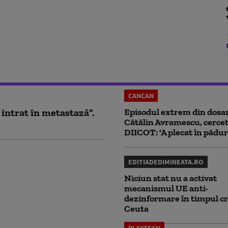
CANCAN
 intrat în metastază".
Episodul extrem din dosar
Cătălin Avramescu, cercet
DIICOT: 'A plecat în pădur
EDITIADEDIMINEATA.RO
Niciun stat nu a activat
mecanismul UE anti-
dezinformare în timpul cr
Ceuta
PLAYTECH