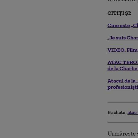
CITIȚI ȘI:
Cine este „C
„
Je suis Char
VIDEO. Filmu
ATAC TERORIS
de la Charli
Atacul de la 
profesionișt
Etichete:
atac 
Urmărește ș