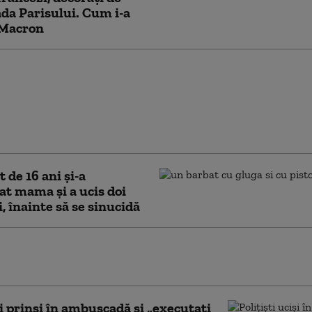
a Parisului. Cum i-a
 Macron
Şase poliţişti şi un
u fost ucişi în atacuri
 vizat biserici, un post
ie și o sinagogă în
tan
 de 16 ani și-a
t mama și a ucis doi
i, înainte să se sinucidă
iţişti ucişi și patru răniți
„atac terorist”, în Egipt
ti prinși în ambuscadă și „executați