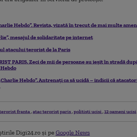
harlie Hebdo”. Revista, vizată în trecut de mai multe amen
lie”, mesajul de solidaritate pe internet
l atacului terorist de la Paris
T PARIS. Zeci de mii de persoane au ieșit în stradă dup
e Hebdo
„Charlie Hebdo”. Antrenați ca să ucidă – indicii că atacator
i
terorist franta
atac terorist paris
politisti ucisi
12 oameni ucisi
tirile Digi24.ro și pe
Google News