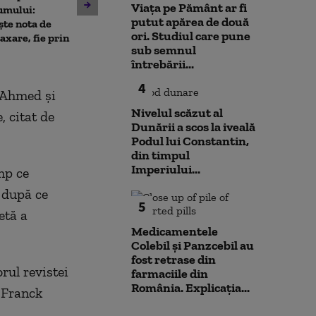
10 luni de la ex
Viața pe Pământ ar fi
umului:
pușcașii marini români au
Rahova: Oameni
putut apărea de două
ște nota de
testat vehiculele de asalt
așteaptă să intr
ori. Studiul care pune
taxare, fie prin
amfibiu AAV-7 alături de
Primarul Cipri
sub semnul
militarii SUA
„Am comandat 
întrebării...
4
a Ahmed şi
Nivelul scăzut al
, citat de
Dunării a scos la iveală
Podul lui Constantin,
din timpul
Imperiului...
mp ce
, după ce
5
etă a
Medicamentele
Colebil și Panzcebil au
fost retrase din
orul revistei
farmaciile din
România. Explicația...
 Franck