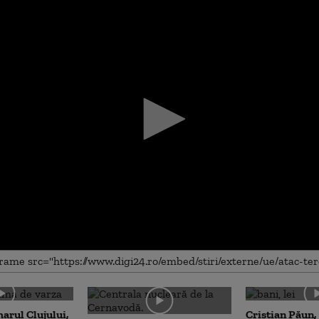
me
arul Clujului,
Cristian Păun,