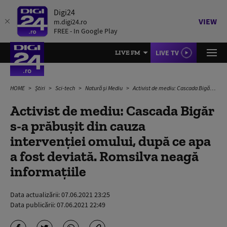
Digi24
VIEW
m.digi24.ro
FREE - In Google Play
LIVE TV
LIVE FM
HOME
Știri
Sci-tech
Natură și Mediu
Activist de mediu: Cascada Bigăr s-a prăbușit din cauza intervenției omului, după ce apa a fost deviată. Romsilva neagă informațiile
Activist de mediu: Cascada Bigăr
s-a prăbușit din cauza
intervenției omului, după ce apa
a fost deviată. Romsilva neagă
informațiile
Data actualizării:
07.06.2021 23:25
Data publicării:
07.06.2021 22:49