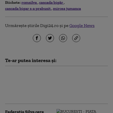
Etichete:
romsilva
cascada bigăr
cascada bigar s-a prabusit
mircea jumanca
Urmărește știrile Digi24.ro și pe
Google News
Te-ar putea interesa și:
Baloo de România.
Camerele Romsilva au
surprins locul preferat
de scărpinat al urșilor
din Pădurea Borsec
Federația Silva cere