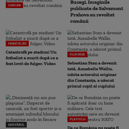
Bucegi. Imaginile
CANCAN
publicate de Salvamont
Prahova au revoltat
românii
FANATIK.RO
Catastrofă pe stadion! Un
FILM NOW
fotbalist a murit după ce a
Sebastian Stan a devenit
fost lovit de fulger. Video
tată. Annabelle Wallis,
iubita actorului originar
din Constanța, a născut
primul copil al cuplului
PLAYTECH
ADEVĂRUL
De ce România nu poate fi