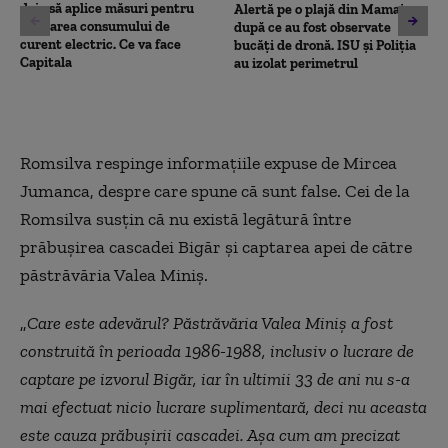
deja să aplice măsuri pentru
Alertă pe o plajă din Mamaia,
limitarea consumului de
după ce au fost observate
curent electric. Ce va face
bucăți de dronă. ISU și Poliția
Capitala
au izolat perimetrul
Romsilva respinge informațiile expuse de Mircea
Jumanca, despre care spune că sunt false. Cei de la
Romsilva susțin că nu există legătură între
prăbușirea cascadei Bigăr și captarea apei de către
păstrăvăria Valea Miniș.
„
Care este adevărul? Păstrăvăria Valea Miniș a fost
construită în perioada 1986-1988, inclusiv o lucrare de
captare pe izvorul Bigăr, iar în ultimii 33 de ani nu s-a
mai efectuat nicio lucrare suplimentară, deci nu aceasta
este cauza prăbușirii cascadei. Așa cum am precizat