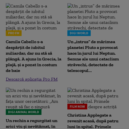
PRO FM
DIGI WORLD
Camila Cabello s-a
Un „intrus” de mărimea
despărțit de iubitul
planetei Pluto a provocat
miliardar, dar nu stă să
haos în jurul lui Neptun.
plângă. A ajuns în Grecia, la
Semne ale unui cataclism
plajă, și a pozat în costum
străvechi, detectate de
de baie
telescopul...
Descarcă aplicația Pro FM
FILM NOW
DIGI ANIMAL WORLD
Christina Applegate a
Un rechin a regurgitat un
revenit acasă, după patru
arici viu și nevătămat, în
luni în spital. Primele