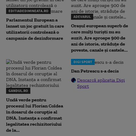
EDITIADEDIMINEATA.RO
ADEVARUL
Parlamentul European a
Orașul european superb de
lansat un joc gratuit în care
care mulți turiști nu au
utilizatorii controlează o
auzit. Are aproape 900 de
campanie de dezinformare
ani de istorie, străduțe de
poveste, canale și castele...
DIGI SPORT
Dan Petrescu s-a decis
Descarcă aplicația Digi
Sport
GANDUL.RO
Undă verde pentru
procesul lui Florian Coldea
în dosarul de corupție al
DNA. Instanța a confirmat
legalitatea rechizitoriului
de la...