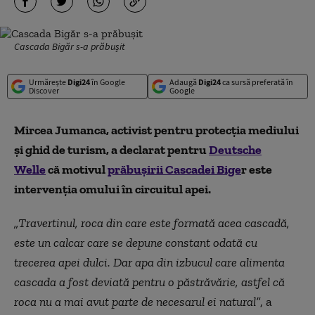
Cascada Bigăr s-a prăbușit
Urmărește
Digi24
în Google
Adaugă
Digi24
ca sursă preferată în
Discover
Google
Mircea Jumanca, activist pentru protecția mediului
și ghid de turism, a declarat pentru
Deutsche
Welle
că motivul
prăbușirii Cascadei Bige
r este
intervenția omului în circuitul apei.
„Travertinul, roca din care este formată acea cascadă,
este un calcar care se depune constant odată cu
trecerea apei dulci. Dar apa din izbucul care alimenta
cascada a fost deviată pentru o păstrăvărie, astfel că
roca nu a mai avut parte de necesarul ei natural”
, a