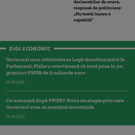
declarațiilor de avere,
respinsă de politicieni:
„Nu toată lumea e
capabilă”
DIGI ECONOMIC
Guvernul cere retrimiterea Legii decarbonizării în
Parlament. Pîslaru avertizează că sunt puse în joc
granturi PNRR de 5 miliarde euro
05.08.2026
Ce urmează după PNRR? Noua strategie prin care
Guvernul vrea să mențină investițiile
05.08.2026