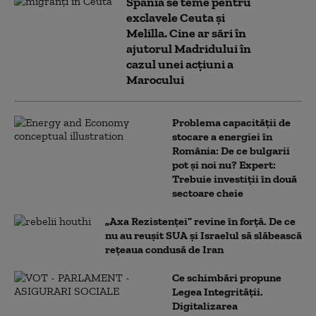
Spania se teme pentru
exclavele Ceuta și
Melilla. Cine ar sări în
ajutorul Madridului în
cazul unei acțiuni a
Marocului
Problema capacității de
stocare a energiei în
România: De ce bulgarii
pot și noi nu? Expert:
Trebuie investiții în două
sectoare cheie
„Axa Rezistenței” revine în forță. De ce
nu au reușit SUA și Israelul să slăbească
rețeaua condusă de Iran
Ce schimbări propune
Legea Integrității.
Digitalizarea