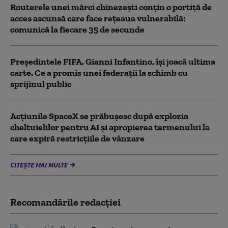
Routerele unei mărci chinezești conțin o portiță de
acces ascunsă care face rețeaua vulnerabilă:
comunică la fiecare 35 de secunde
Președintele FIFA, Gianni Infantino, îşi joacă ultima
carte. Ce a promis unei federații la schimb cu
sprijinul public
Acţiunile SpaceX se prăbuşesc după explozia
cheltuielilor pentru AI şi apropierea termenului la
care expiră restricţiile de vânzare
CITEȘTE MAI MULTE
Recomandările redacţiei