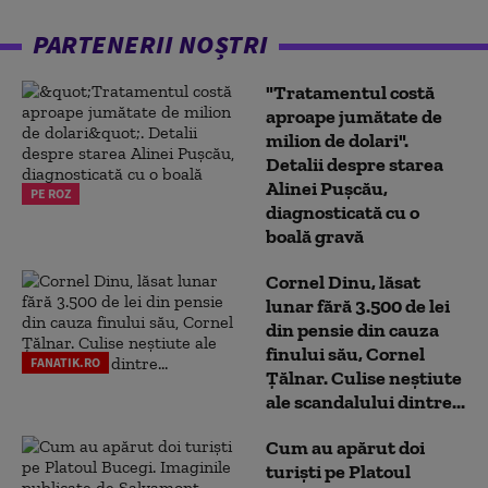
PARTENERII NOȘTRI
"Tratamentul costă
aproape jumătate de
milion de dolari".
Detalii despre starea
Alinei Pușcău,
PE ROZ
diagnosticată cu o
boală gravă
Cornel Dinu, lăsat
lunar fără 3.500 de lei
din pensie din cauza
finului său, Cornel
FANATIK.RO
Țălnar. Culise neștiute
ale scandalului dintre...
Cum au apărut doi
turiști pe Platoul