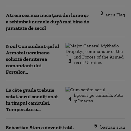
2
A treia cea mai mică țară din lume și-
a schimbat numele după mai bine de
jumătate de secol
Noul Comandant-șef al
Armatei ucrainene
solicită demiterea
3
comandantului
Forțelor...
La câte grade trebuie
setat aerul condiționat
4
în timpul caniculei.
Temperatura...
5
Sebastian Stan a devenit tată.