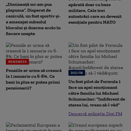
„Dimineață mi-am pus
apărată doar cu baze
plapuma”. Disperat de
militare. Cele trei
caniculă, un fost sportiv și-
autostrăzi care au devenit
a amenajat subsolul
esențiale pentru NATO
blocului și doarme acolo în
fiecare noapte
NEWSWEEK
Pensiile ar urma să crească
DIGI FM
la 1 ianuarie cu 6-8%. Ce
Un fost pilot de Formula 1
bani în plus ar putea primi
face un apel emoționant
pensionarii?
către familia lui Michael
Schumacher: "Indiferent de
starea lui, vreau să-l văd"
Descarcă aplicația Digi FM