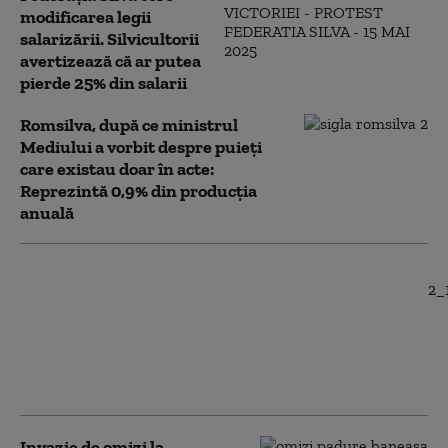
modificarea legii
salarizării. Silvicultorii
avertizează că ar putea
pierde 25% din salarii
Romsilva, după ce ministrul
Mediului a vorbit despre puieți
care existau doar în acte:
Reprezintă 0,9% din producția
anuală
Fostul șef al Direcției
Silvice Arad a pierdut
definitiv procesul cu
Romsilva. Instanța îl
obligă să returneze
bonusul de pensionare
Invazie de omizi la