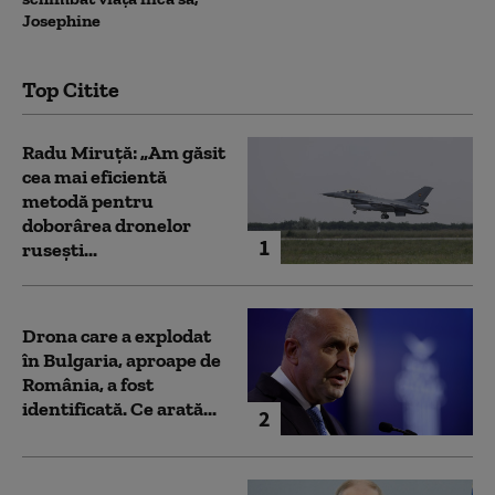
Josephine
Top Citite
Radu Miruță: „Am găsit
cea mai eficientă
metodă pentru
doborârea dronelor
1
rusești...
Drona care a explodat
în Bulgaria, aproape de
România, a fost
identificată. Ce arată...
2