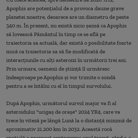
Apophis are potenţialul de a provoca daune grave
planetei noastre, deoarece are un diametru de peste
340 m. În prezent, nu există nicio şansă ca Apophis
să lovească Pământul în timp ce se află pe
traiectoria sa actuală, dar există o posibilitate foarte
mică ca traiectoria sa să fie modificată de
interacţiunile cu alţi asteroizi în următorii trei ani.
Prin urmare, oamenii de ştiinţă îl urmăresc
îndeaproape pe Apophis şi vor trimite o sondă
pentru a se întâlni cu el în timpul survolului.
După Apophis, următorul survol major va fi al
asteroidului "ucigaş de oraşe" 2024 YR4, care va
trece în viteză pe lângă Lună la o distanţă minimă de
aproximativ 21.200 km în 2032. Această rocă
spaţială a provocat controverse anul trecut, când s-a