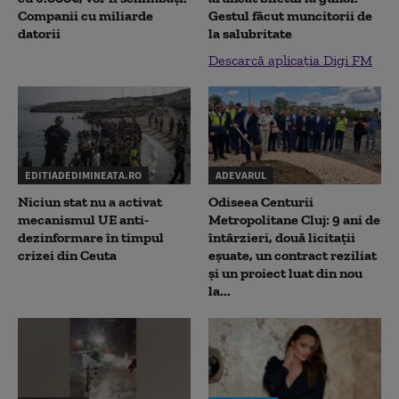
Companii cu miliarde
Gestul făcut muncitorii de
datorii
la salubritate
Descarcă aplicația Digi FM
EDITIADEDIMINEATA.RO
ADEVARUL
Niciun stat nu a activat
Odiseea Centurii
mecanismul UE anti-
Metropolitane Cluj: 9 ani de
dezinformare în timpul
întârzieri, două licitații
crizei din Ceuta
eșuate, un contract reziliat
și un proiect luat din nou
la...