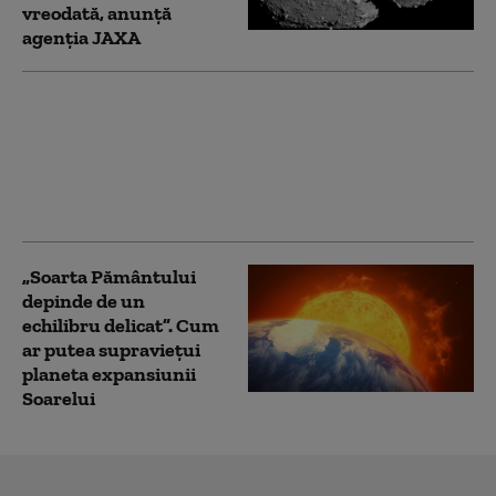
vreodată, anunță
agenția JAXA
Studiu. Apa a modelat
Pământul încă de acum
3,1 miliarde de ani, mai
devreme decât se
credea
„Soarta Pământului
depinde de un
echilibru delicat”. Cum
ar putea supraviețui
planeta expansiunii
Soarelui