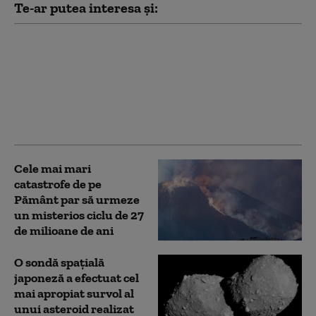
Te-ar putea interesa și:
Un asteroid va trece
foarte aproape de
Pământ în 2029.
Cercetătorii vorbesc de
„consecințe majore”,
dar nu pentru omenire
Cele mai mari
catastrofe de pe
Pământ par să urmeze
un misterios ciclu de 27
de milioane de ani
O sondă spațială
japoneză a efectuat cel
mai apropiat survol al
unui asteroid realizat