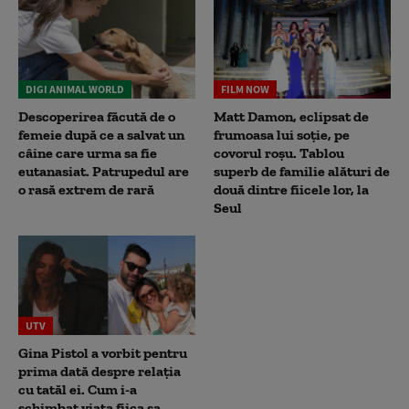
DIGI ANIMAL WORLD
FILM NOW
Descoperirea făcută de o
Matt Damon, eclipsat de
femeie după ce a salvat un
frumoasa lui soție, pe
câine care urma sa fie
covorul roșu. Tablou
eutanasiat. Patrupedul are
superb de familie alături de
o rasă extrem de rară
două dintre fiicele lor, la
Seul
UTV
Gina Pistol a vorbit pentru
prima dată despre relația
cu tatăl ei. Cum i-a
schimbat viața fiica sa,