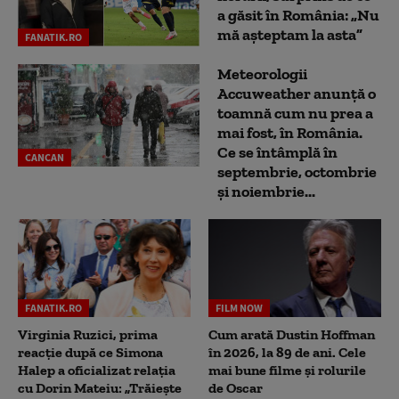
a găsit în România: „Nu
mă așteptam la asta”
FANATIK.RO
Meteorologii
Accuweather anunță o
toamnă cum nu prea a
mai fost, în România.
Ce se întâmplă în
CANCAN
septembrie, octombrie
și noiembrie...
FANATIK.RO
FILM NOW
Virginia Ruzici, prima
Cum arată Dustin Hoffman
reacție după ce Simona
în 2026, la 89 de ani. Cele
Halep a oficializat relația
mai bune filme și rolurile
cu Dorin Mateiu: „Trăiește
de Oscar