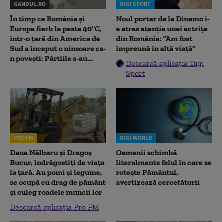
GANDUL.RO
DIGI SPORT
În timp ce România și
Noul portar de la Dinamo i-
Europa fierb la peste 40°C,
a atras atenția unei actrițe
într-o țară din America de
din România: ”Am fost
Sud a început o ninsoare ca-
împreună în altă viață”
n povești: Pârtiile s-au...
Descarcă aplicația Digi
Sport
PRO FM
DIGI WORLD
Dana Nălbaru și Dragoș
Oamenii schimbă
Bucur, îndrăgostiți de viața
literalmente felul în care se
la țară. Au pomi și legume,
rotește Pământul,
se ocupă cu drag de pământ
avertizează cercetătorii
și culeg roadele muncii lor
Descarcă aplicația Pro FM