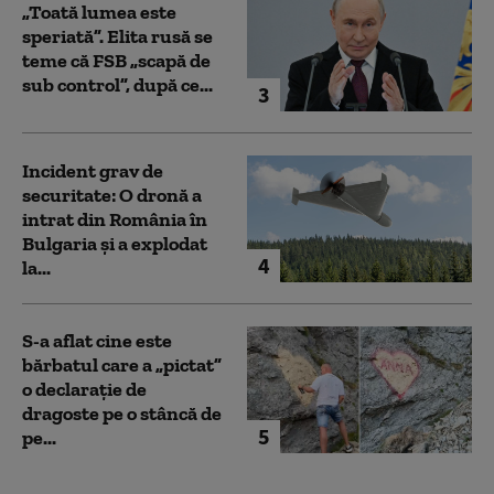
„Toată lumea este
speriată”. Elita rusă se
teme că FSB „scapă de
sub control”, după ce...
3
Incident grav de
securitate: O dronă a
intrat din România în
Bulgaria şi a explodat
4
la...
S-a aflat cine este
bărbatul care a „pictat”
o declarație de
dragoste pe o stâncă de
5
pe...