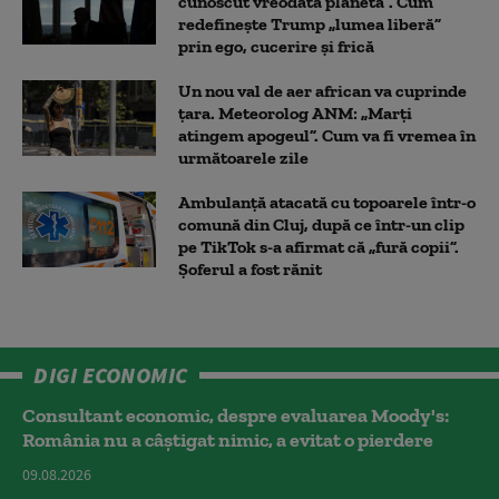
cunoscut vreodată planeta”. Cum
redefinește Trump „lumea liberă”
prin ego, cucerire și frică
Un nou val de aer african va cuprinde
țara. Meteorolog ANM: „Marți
atingem apogeul”. Cum va fi vremea în
următoarele zile
Ambulanţă atacată cu topoarele într-o
comună din Cluj, după ce într-un clip
pe TikTok s-a afirmat că „fură copii”.
Șoferul a fost rănit
DIGI ECONOMIC
Consultant economic, despre evaluarea Moody's:
România nu a câştigat nimic, a evitat o pierdere
09.08.2026