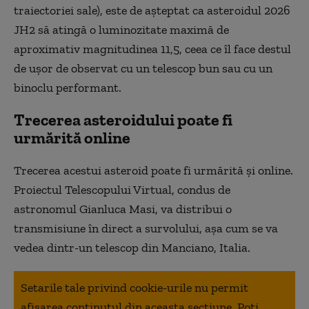
traiectoriei sale), este de aşteptat ca asteroidul 2026
JH2 să atingă o luminozitate maximă de
aproximativ magnitudinea 11,5, ceea ce îl face destul
de uşor de observat cu un telescop bun sau cu un
binoclu performant.
Trecerea asteroidului poate fi
urmărită online
Trecerea acestui asteroid poate fi urmărită şi online.
Proiectul Telescopului Virtual, condus de
astronomul Gianluca Masi, va distribui o
transmisiune în direct a survolului, aşa cum se va
vedea dintr-un telescop din Manciano, Italia.
Setarile tale privind cookie-urile nu permit
afisarea continutul din aceasta sectiune. Poti