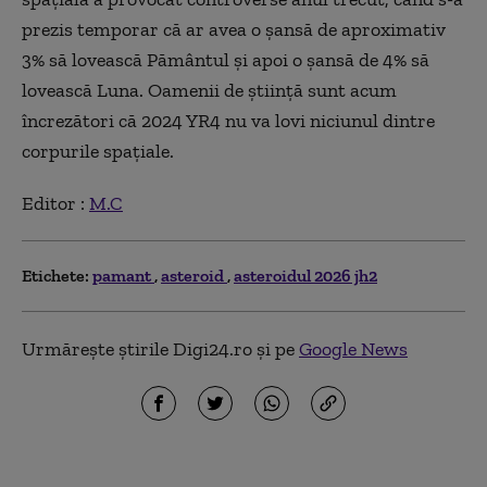
prezis temporar că ar avea o şansă de aproximativ
3% să lovească Pământul şi apoi o şansă de 4% să
lovească Luna. Oamenii de ştiinţă sunt acum
încrezători că 2024 YR4 nu va lovi niciunul dintre
corpurile spaţiale.
Editor :
M.C
Etichete:
pamant
asteroid
asteroidul 2026 jh2
Urmărește știrile Digi24.ro și pe
Google News