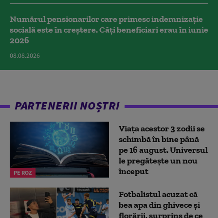
Numărul pensionarilor care primesc indemnizaţie
socială este în creștere. Câți beneficiari erau în iunie
2026
08.08.2026
PARTENERII NOȘTRI
Viața acestor 3 zodii se
schimbă în bine până
pe 16 august. Universul
le pregătește un nou
început
PE ROZ
Fotbalistul acuzat că
bea apa din ghivece și
florării, surprins de ce