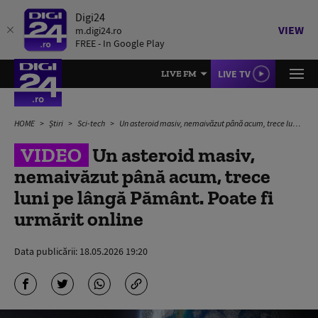
Digi24
VIEW
m.digi24.ro
FREE - In Google Play
LIVE TV
LIVE FM
HOME
Știri
Sci-tech
Un asteroid masiv, nemaivăzut până acum, trece luni pe lângă Pământ. Poate fi urmărit online
VIDEO
Un asteroid masiv,
nemaivăzut până acum, trece
luni pe lângă Pământ. Poate fi
urmărit online
Data publicării:
18.05.2026 19:20