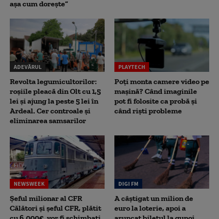
așa cum dorește”
ADEVĂRUL
PLAYTECH
Revolta legumicultorilor:
Poți monta camere video pe
roșiile pleacă din Olt cu 1,5
mașină? Când imaginile
lei și ajung la peste 5 lei în
pot fi folosite ca probă și
Ardeal. Cer controale și
când riști probleme
eliminarea samsarilor
NEWSWEEK
DIGI FM
Șeful milionar al CFR
A câștigat un milion de
Călători și șeful CFR, plătit
euro la loterie, apoi a
cu 6.000€, vor fi schimbați.
aruncat biletul la gunoi.